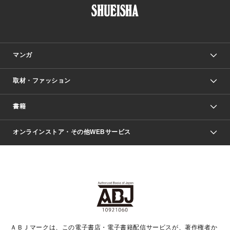
マンガ
取材・ファッション
少年マンガ
週刊少年ジャンプ
書籍
ファッション・美容
青年マンガ
ジャンプSQ.
Seventeen
週刊ヤングジャンプ
オンラインストア・その他WEBサービス
文芸・文庫・総合
芸能・情報・スポーツ
少女マンガ
Vジャンプ
non-no Web
ヤングジャンプ定期購読デジタル
すばる
Myojo
オンラインストア
りぼん
学芸・ノンフィクション・新書
最強ジャンプ
女性マンガ
@BAILA
ヤンジャン＋
小説すばる
週プレNEWS
マーガレット
集英社OTOコンテンツ
集英社 学芸編集部
少年ジャンプ＋
その他WEBサービス
クッキー
ライトノベル・ノベライズ
MAQUIA ONLINE
となりのヤングジャンプ
集英社 文芸ステーション
週プレ グラジャパ！
別冊マーガレット
SHUEISHA MANGA-ART HERITAGE
集英社 ビジネス書
ゼブラック
ココハナ
SHUEISHA ADNAVI
SPUR.JP
集英社Webマガジン Cobalt
グランドジャンプ
web 集英社文庫
キッズ
web Sportiva
マンガMee
ジャンプキャラクターズストア
集英社新書
ジャンプルーキー！
月刊オフィスユー
ＡＢＪマークは、この電子書店・電子書籍配信サービスが、著作権者か
EDITOR'S LAB
LEE