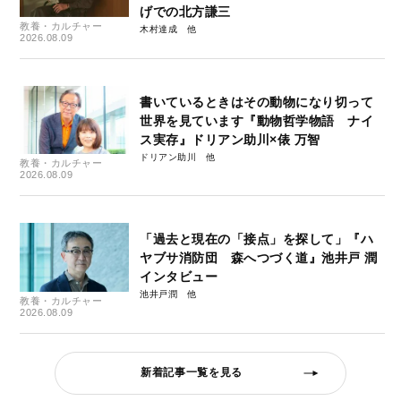
げでの北方謙三
教養・カルチャー
木村達成
2026.08.09
書いているときはその動物になり切って
世界を見ています『動物哲学物語 ナイ
ス実存』ドリアン助川×俵 万智
ドリアン助川
教養・カルチャー
2026.08.09
「過去と現在の「接点」を探して」『ハ
ヤブサ消防団 森へつづく道』池井戸 潤
インタビュー
池井戸潤
教養・カルチャー
2026.08.09
新着記事一覧を見る