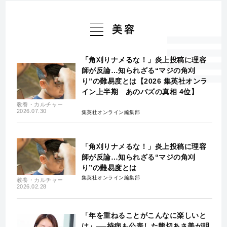
美容
「角刈りナメるな！」炎上投稿に理容
師が反論…知られざる“マジの角刈
り”の難易度とは【2026 集英社オンラ
イン上半期 あのバズの真相 4位】
教養・カルチャー
2026.07.30
集英社オンライン編集部
「角刈りナメるな！」炎上投稿に理容
師が反論…知られざる“マジの角刈
り”の難易度とは
集英社オンライン編集部
教養・カルチャー
2026.02.28
「年を重ねることがこんなに楽しいと
は」──持病も公表した熊切あさ美が明