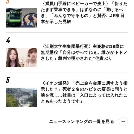
〈満員山手線にベビーカーで炎上〉「折りた
たまず乗車できる」はずなのに「避けるべ
き」「みんなで守るもの」と賛否…JR東日
本が示した見解
〈江別大学生集団暴行死〉主犯格の18歳に
無期懲役「自分はやってねぇ。誰かがトドメ
さした」裁判で明かされた“他責ぶり”
《イオン爆発》「売上金を金庫に戻すよう指
示した？」死者２名のハビタの店長に問うと
涙を流し…社員は「入口によっては入れたこ
ともあったようです」
ニュースランキングの一覧を見る