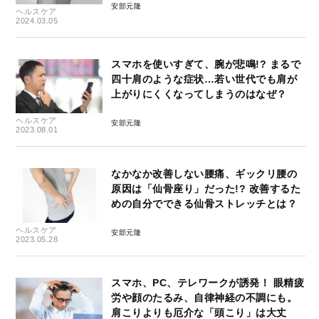
安部元隆
ヘルスケア
2024.03.05
スマホを使いすぎて、腕が悲鳴!? まるで
四十肩のような症状…若い世代でも肩が
上がりにくくなってしまうのはなぜ？
ヘルスケア
安部元隆
2023.08.01
なかなか改善しない腰痛、ギックリ腰の
原因は「仙骨座り」だった!? 改善するた
めの自分でできる仙骨ストレッチとは？
ヘルスケア
安部元隆
2023.05.28
スマホ、PC、テレワークが誘発！ 眼精疲
労や顔のたるみ、自律神経の不調にも。
肩こりよりも厄介な「頭こり」は大丈