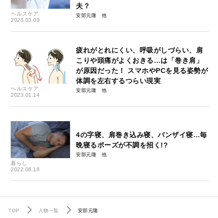
夫？
ヘルスケア
安部元隆
2023.03.09
疲れがとれにくい、呼吸がしづらい、肩
こりや頭痛がよくおきる…は「巻き肩」
が原因だった！ スマホやPCを見る姿勢が
体調を左右するつらい現実
ヘルスケア
安部元隆
2023.01.14
4の字寝、肩巻き込み寝、バンザイ寝…毎
晩寝るポーズが不調を招く!?
安部元隆
暮らし
2022.08.18
TOP
人物一覧
安部元隆