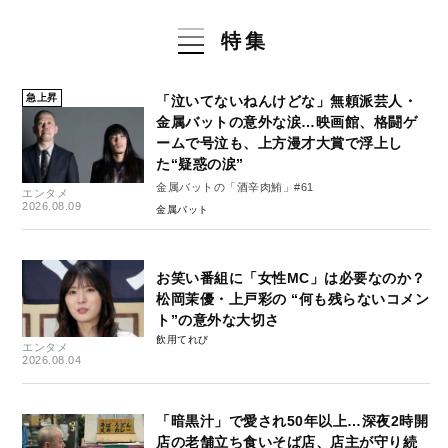
特集
急上昇
「泣いてないねんけどな」無頼派芸人・
金属バットの意外な涙…映画館、格闘ゲ
ームで号泣も、上方漫才大賞で浮上し
た“疑惑の涙”
金属バットの「酒辛肉鮪」#61
エンタメ
2026.08.09
金属バット
お笑い番組に「女性MC」は必要なのか？
松岡茉優・上戸彩の “何も残らないコメン
ト”の意外な大切さ
飲用てれび
エンタメ
2026.08.04
「暗黒汁」で愛され50年以上…深夜2時開
店の老舗立ち食いそば店、店主が守り続