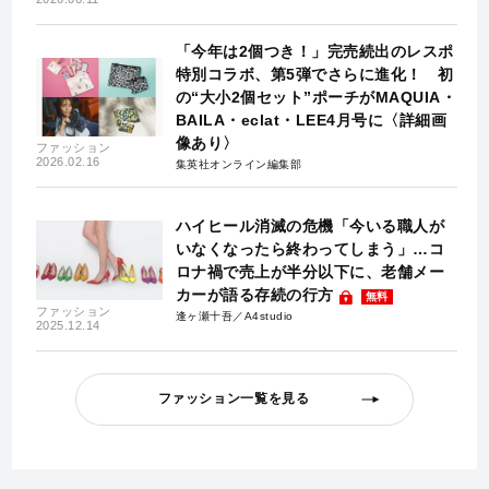
「今年は2個つき！」完売続出のレスポ
特別コラボ、第5弾でさらに進化！ 初
の“大小2個セット”ポーチがMAQUIA・
BAILA・eclat・LEE4月号に〈詳細画
像あり〉
ファッション
2026.02.16
集英社オンライン編集部
ハイヒール消滅の危機「今いる職人が
いなくなったら終わってしまう」…コ
ロナ禍で売上が半分以下に、老舗メー
カーが語る存続の行方
無料
ファッション
逢ヶ瀬十吾／A4studio
2025.12.14
ファッション一覧を見る