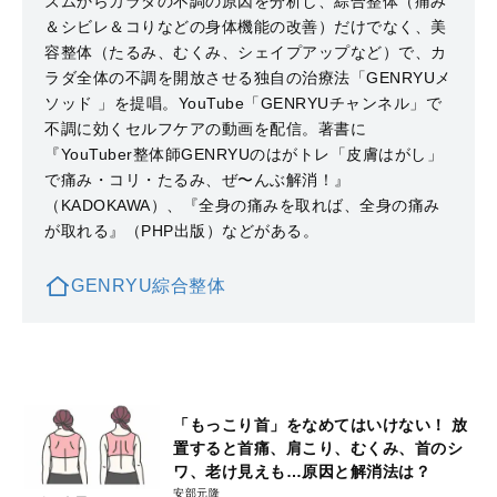
ズムからカラダの不調の原因を分析し、綜合整体（痛み
＆シビレ＆コりなどの身体機能の改善）だけでなく、美
容整体（たるみ、むくみ、シェイプアップなど）で、カ
ラダ全体の不調を開放させる独自の治療法「GENRYUメ
ソッド 」を提唱。YouTube「GENRYUチャンネル」で
不調に効くセルフケアの動画を配信。著書に
『YouTuber整体師GENRYUのはがトレ「皮膚はがし」
で痛み・コリ・たるみ、ぜ〜んぶ解消！』
（KADOKAWA）、『全身の痛みを取れば、全身の痛み
が取れる』（PHP出版）などがある。
GENRYU綜合整体
「もっこり首」をなめてはいけない！ 放
置すると首痛、肩こり、むくみ、首のシ
ワ、老け見えも…原因と解消法は？
安部元隆