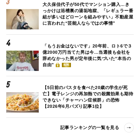
大久保佳代子が50代でマンション購入…き
っかけは浴槽裏の湯垢地獄、「レギュラー番
組が多いほどローンを組みやすい」不動産屋
に言われた“芸能人ならではの事情”
「もうお金はないです」20年前、ロト6で３
億2000万円当てた男は今…当選後も会社を
辞めなかった男が定年後に気づいた“本当の
自由”
有料
【5日前のパスタを食べた20歳の学生が死
亡】電子レンジの再加熱での殺菌効果も期待
できない「チャーハン症候群」の恐怖
【2026年6月バズり記事1位】
記事ランキングの一覧を見る