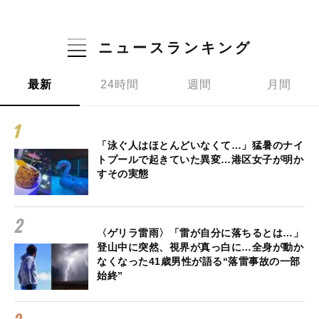
ニュースランキング
最新
24時間
週間
月間
「泳ぐ人はほとんどいなくて…」猛暑のナイ
トプールで起きていた異変…港区女子が明か
すその実態
〈ゲリラ雷雨〉「雷が自分に落ちるとは…」
登山中に突然、視界が真っ白に…全身が動か
なくなった41歳男性が語る“落雷事故の一部
始終”