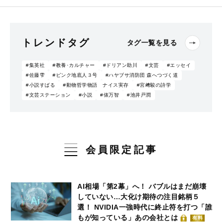
トレンドタグ
タグ一覧を見る
#集英社
#教養･カルチャー
#ドリアン助川
#文芸
#エッセイ
#佐藤雫
#ピンク地底人３号
#ハヤブサ消防団 森へつづく道
#小説すばる
#動物哲学物語 ナイス実存
#宮﨑駿の詩学
#文芸ステーション
#小説
#俵万智
#池井戸潤
会員限定記事
AI相場「第2幕」へ！ バブルはまだ崩壊
していない…大化け期待の注目銘柄５
選！ NVIDIA一強時代に終止符を打つ「誰
もが知っている」あの会社とは
有料