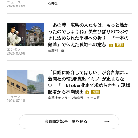
ニュース
石井僚一
2026.08.03
「あの時、広島の人たちは、もっと熱か
ったのでしょうね」美空ひばりのつぶや
きに込められた平和への祈り…『一本の
鉛筆』で伝えた反戦への意志
有料
エンタメ
佐藤剛
2025.08.06
「日経に紹介してほしい」が合言葉に…
新聞社の“記者流出ドミノ”が止まらな
い 「TikToker化まで求められた」現場
記者から不満続出
有料
ニュース
集英社オンライン編集部ニュース班
2026.07.18
会員限定記事一覧を見る