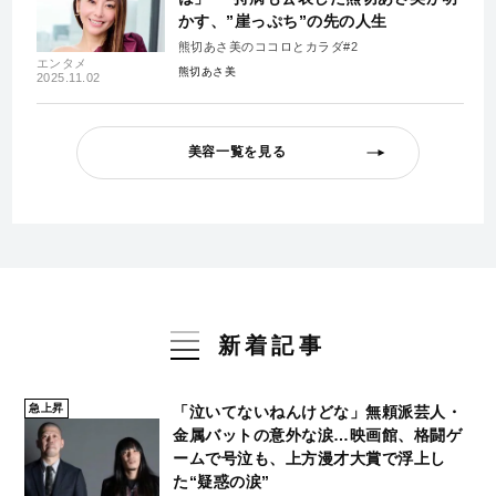
かす、”崖っぷち”の先の人生
熊切あさ美のココロとカラダ#2
エンタメ
熊切あさ美
2025.11.02
美容一覧を見る
新着記事
急上昇
「泣いてないねんけどな」無頼派芸人・
金属バットの意外な涙…映画館、格闘ゲ
ームで号泣も、上方漫才大賞で浮上し
た“疑惑の涙”