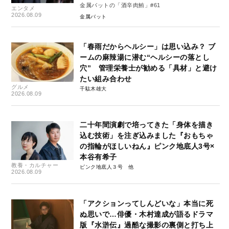
金属バットの「酒辛肉鮪」#61
エンタメ
2026.08.09
金属バット
「春雨だからヘルシー」は思い込み？ ブ
ームの麻辣湯に潜む“ヘルシーの落とし
穴” 管理栄養士が勧める「具材」と避け
たい組み合わせ
グルメ
千駄木雄大
2026.08.09
二十年間演劇で培ってきた「身体を描き
込む技術」を注ぎ込みました『おもちゃ
の指輪がほしいねん』ピンク地底人3号×
本谷有希子
教養・カルチャー
ピンク地底人３号
2026.08.09
「アクションってしんどいな」本当に死
ぬ思いで…俳優・木村達成が語るドラマ
版『水滸伝』過酷な撮影の裏側と打ち上