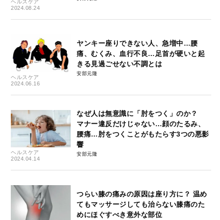
ヘルスケア
2024.08.24
ヤンキー座りできない人、急増中…腰
痛、むくみ、血行不良…足首が硬いと起
きる見過ごせない不調とは
安部元隆
ヘルスケア
2024.06.16
なぜ人は無意識に「肘をつく」のか？
マナー違反だけじゃない…顔のたるみ、
腰痛…肘をつくことがもたらす3つの悪影
響
ヘルスケア
安部元隆
2024.04.14
つらい膝の痛みの原因は座り方に？ 温め
てもマッサージしても治らない膝痛のた
めにほぐすべき意外な部位