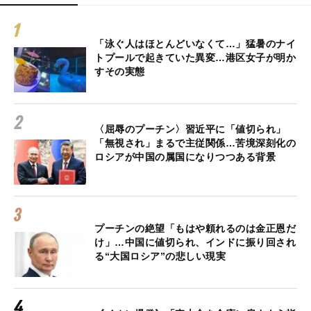
「泳ぐ人はほとんどいなくて…」猛暑のナイ
トプールで起きていた異変…港区女子が明か
すその実態
〈屈辱のプーチン〉習近平に「値切られ」
「無視され」まるで主従関係…苦境深刻化の
ロシアが中国の属国になりつつある背景
プーチンの絶望「もはや頼れるのは金正恩だ
け」…中国に値切られ、インドに振り回され
る“大国ロシア”の悲しい現実