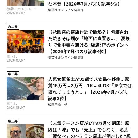
な本音【2026年7月バズり記事5位】
教養・カルチャー
集英社オンライン編集部
2026.08.07
急上昇
《祇園祭の露店付近で撮影？》包装され
た焼きそば麺が「地面に直置き…」 夏祭
りで食中毒を避ける“店選び”のポイント
【2026年7月バズり記事4位】
暮らし
集英社オンライン編集部
2026.08.07
急上昇
人気女流雀士が31歳で八丈島へ移住…家
賃15万円→3万円、1K→4LDK「東京では
壊れてしまうと…」【2026年7月バズり
記事3位】
暮らし
松岡千晶
2026.08.07
急上昇
〈人気ラーメン店が1年3カ月で閉店〉原
因は「味」でも「売上」でもなく…名店
「渡なべ」のベテラン店主が明かした“想