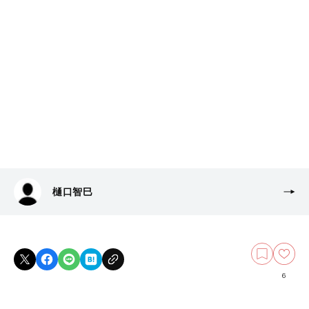
樋口智巳
6