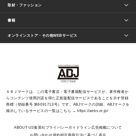
取材・ファッション
少年マンガ
週刊少年ジャンプ
書籍
ファッション・美容
青年マンガ
ジャンプSQ.
Seventeen
週刊ヤングジャンプ
オンラインストア・その他WEBサービス
文芸・文庫・総合
芸能・情報・スポーツ
少女マンガ
Vジャンプ
non-no Web
ヤングジャンプ定期購読デジタル
すばる
Myojo
オンラインストア
りぼん
学芸・ノンフィクション・新書
最強ジャンプ
女性マンガ
@BAILA
ヤンジャン＋
小説すばる
週プレNEWS
マーガレット
集英社OTOコンテンツ
集英社 学芸編集部
少年ジャンプ＋
その他WEBサービス
クッキー
ライトノベル・ノベライズ
MAQUIA ONLINE
となりのヤングジャンプ
集英社 文芸ステーション
週プレ グラジャパ！
別冊マーガレット
SHUEISHA MANGA-ART HERITAGE
集英社 ビジネス書
ゼブラック
ココハナ
SHUEISHA ADNAVI
SPUR.JP
集英社Webマガジン Cobalt
グランドジャンプ
web 集英社文庫
キッズ
web Sportiva
マンガMee
ジャンプキャラクターズストア
集英社新書
ジャンプルーキー！
月刊オフィスユー
ＡＢＪマークは、この電子書店・電子書籍配信サービスが、著作権者か
EDITOR'S LAB
LEE
集英社オレンジ文庫
ウルトラジャンプ
青春と読書
パラスポ＋！
らコンテンツ使用許諾を得た正規版配信サービスであることを示す登録
集英社みらい文庫
リマコミ＋
HAPPY PLUS STORE
集英社新書プラス
ジャンプTOON
商標（登録番号 第6091713号）です。ABJマークの詳細、ABJマークを
Marisol
シフォン文庫
アジア人物史
S-KIDS.LAND
マンガMeets
掲示しているサービスの一覧はこちら →
https://aebs.or.jp/
shueisha vox
よみタイ
S-MANGA
Web éclat
ダッシュエックス文庫
LEEマルシェ
kotoba
集英社ジャンプリミックス
ABOUT US
集英社プライバシーガイドライン
広告掲載について
T JAPAN:The New York Times Style Magazine
JUMP j BOOKS
お問い合わせ
規約
特定商取引法に基づく表示
SHOP Marisol