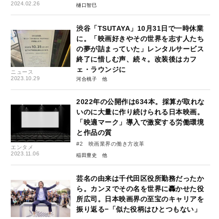
での477日 #3
2024.02.26
樋口智巳
渋谷「TSUTAYA」10月31日で一時休業
に。「映画好きやその世界を志す人たち
の夢が詰まっていた」レンタルサービス
終了に惜しむ声、続々。改装後はカフ
ェ・ラウンジに
ニュース
2023.10.29
河合桃子
2022年の公開作は634本。採算が取れな
いのに大量に作り続けられる日本映画。
「映適マーク」導入で激変する労働環境
と作品の質
#2 映画業界の働き方改革
エンタメ
2023.11.06
稲田豊史
芸名の由来は千代田区役所勤務だったか
ら。カンヌでその名を世界に轟かせた役
所広司。日本映画界の至宝のキャリアを
振り返る−「似た役柄はひとつもない」