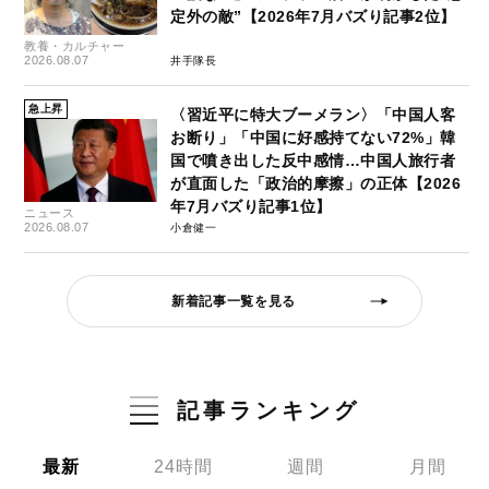
定外の敵”【2026年7月バズり記事2位】
教養・カルチャー
2026.08.07
井手隊長
急上昇
〈習近平に特大ブーメラン〉「中国人客
お断り」「中国に好感持てない72%」韓
国で噴き出した反中感情…中国人旅行者
が直面した「政治的摩擦」の正体【2026
年7月バズり記事1位】
ニュース
2026.08.07
小倉健一
新着記事一覧を見る
記事ランキング
最新
24時間
週間
月間