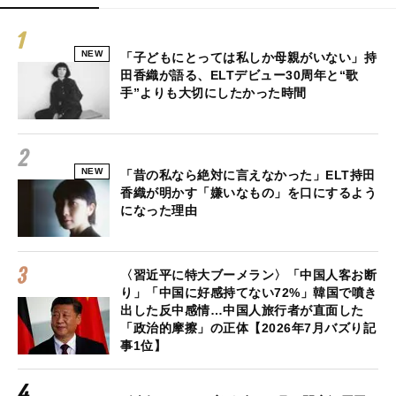
NEW
「子どもにとっては私しか母親がいない」持
田香織が語る、ELTデビュー30周年と“歌
手”よりも大切にしたかった時間
NEW
「昔の私なら絶対に言えなかった」ELT持田
香織が明かす「嫌いなもの」を口にするよう
になった理由
〈習近平に特大ブーメラン〉「中国人客お断
り」「中国に好感持てない72%」韓国で噴き
出した反中感情…中国人旅行者が直面した
「政治的摩擦」の正体【2026年7月バズり記
事1位】