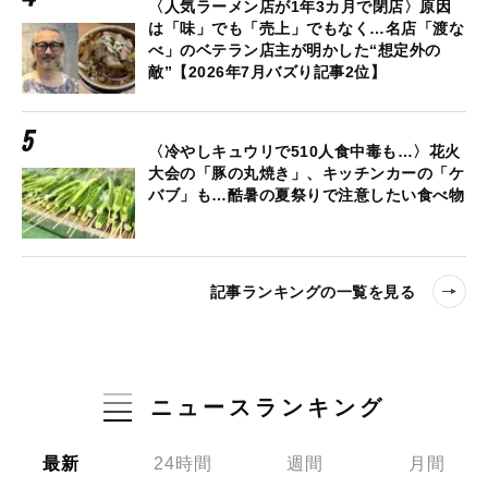
〈人気ラーメン店が1年3カ月で閉店〉原因
は「味」でも「売上」でもなく…名店「渡な
べ」のベテラン店主が明かした“想定外の
敵”【2026年7月バズり記事2位】
〈冷やしキュウリで510人食中毒も…〉花火
大会の「豚の丸焼き」、キッチンカーの「ケ
バブ」も…酷暑の夏祭りで注意したい食べ物
記事ランキングの一覧を見る
ニュースランキング
最新
24時間
週間
月間