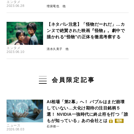
エンタメ
2023.06.28
増當竜也
【ネタバレ注意】「怪物だーれだ」…カ
ンヌで絶賛された映画『怪物』。劇中で
描かれる“怪物”の正体を徹底考察する
エンタメ
清水久美子
2023.06.10
会員限定記事
AI相場「第2幕」へ！ バブルはまだ崩壊
していない…大化け期待の注目銘柄５
選！ NVIDIA一強時代に終止符を打つ「誰
もが知っている」あの会社とは
有料
ニュース
石井僚一
2026.08.03