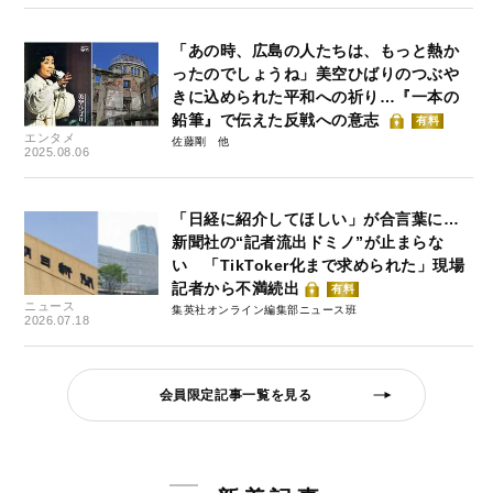
「あの時、広島の人たちは、もっと熱か
ったのでしょうね」美空ひばりのつぶや
きに込められた平和への祈り…『一本の
鉛筆』で伝えた反戦への意志
有料
エンタメ
佐藤剛
2025.08.06
「日経に紹介してほしい」が合言葉に…
新聞社の“記者流出ドミノ”が止まらな
い 「TikToker化まで求められた」現場
記者から不満続出
有料
ニュース
集英社オンライン編集部ニュース班
2026.07.18
会員限定記事一覧を見る