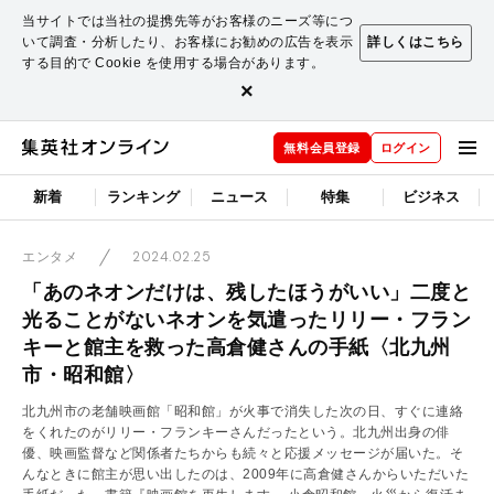
当サイトでは当社の提携先等がお客様のニーズ等につ
いて調査・分析したり、お客様にお勧めの広告を表示
詳しくはこちら
する目的で Cookie を使用する場合があります。
×
無料会員登録
ログイン
新着
ランキング
ニュース
特集
ビジネス
2024.02.25
エンタメ
「あのネオンだけは、残したほうがいい」二度と
光ることがないネオンを気遣ったリリー・フラン
キーと館主を救った高倉健さんの手紙〈北九州
市・昭和館〉
北九州市の老舗映画館「昭和館」が火事で消失した次の日、すぐに連絡
をくれたのがリリー・フランキーさんだったという。北九州出身の俳
優、映画監督など関係者たちからも続々と応援メッセージが届いた。そ
んなときに館主が思い出したのは、2009年に高倉健さんからいただいた