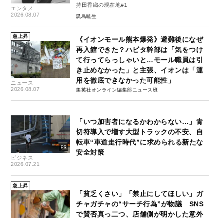
持田香織の現在地#1
エンタメ
2026.08.07
黒島暁生
急上昇
《イオンモール熊本爆発》避難後になぜ
再入館できた？ハビタ幹部は「気をつけ
て行ってらっしゃいと…モール職員は引
き止めなかった」と主張、イオンは「運
用を徹底できなかった可能性」
ニュース
2026.08.07
集英社オンライン編集部ニュース班
「いつ加害者になるかわからない…」青
切符導入で増す大型トラックの不安、自
転車“車道走行時代”に求められる新たな
安全対策
ビジネス
2026.07.21
急上昇
「貧乏くさい」「禁止にしてほしい」ガ
チャガチャの“サーチ行為”が物議 SNS
で賛否真っ二つ、店舗側が明かした意外