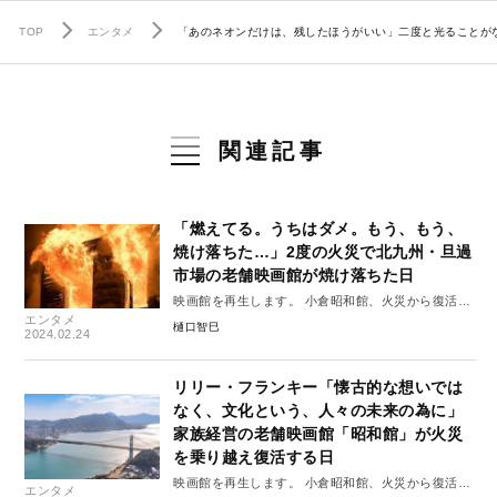
TOP
エンタメ
「あのネオンだけは、残したほうがいい」二度と光ることが
関連記事
「燃えてる。うちはダメ。もう、もう、
焼け落ちた…」2度の火災で北九州・旦過
市場の老舗映画館が焼け落ちた日
映画館を再生します。 小倉昭和館、火災から復活ま
エンタメ
での477日 #1
樋口智巳
2024.02.24
リリー・フランキー「懐古的な想いでは
なく、文化という、人々の未来の為に」
家族経営の老舗映画館「昭和館」が火災
を乗り越え復活する日
映画館を再生します。 小倉昭和館、火災から復活ま
エンタメ