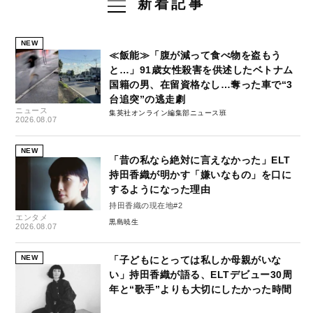
新着記事
NEW
≪飯能≫「腹が減って食べ物を盗もう
と…」91歳女性殺害を供述したベトナム
国籍の男、在留資格なし…奪った車で“3
台追突”の逃走劇
ニュース
集英社オンライン編集部ニュース班
2026.08.07
NEW
「昔の私なら絶対に言えなかった」ELT
持田香織が明かす「嫌いなもの」を口に
するようになった理由
持田香織の現在地#2
エンタメ
黒島暁生
2026.08.07
NEW
「子どもにとっては私しか母親がいな
い」持田香織が語る、ELTデビュー30周
年と“歌手”よりも大切にしたかった時間