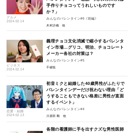
手作りチョコってうれしいものです
か？」
グルメ
みんなのバレンタイン#6《前編》
2024.02.14
木村沙織
義理チョコ文化消滅で縮小するバレンタ
イン市場…グリコ、明治、チョコレート
メーカー各社の対策は？
みんなのバレンタイン#5
ビジネス
不破聡
2024.02.14
初音ミクと結婚した40歳男性がふたりで
バレンタインデーだけ祝わない理由「ど
うすることもできない格差に男性が直面
するイベント」
みんなのバレンタイン#4
恋愛・結婚
2024.02.13
川原田 剛
各階の看護師に手を出すクズな男性医師