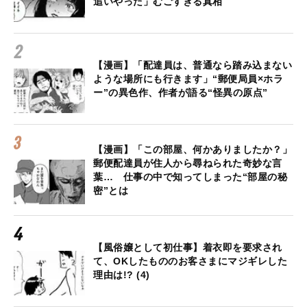
追いやった」むごすぎる真相
【漫画】「配達員は、普通なら踏み込まない
ような場所にも行きます」“郵便局員×ホラ
ー”の異色作、作者が語る“怪異の原点”
【漫画】「この部屋、何かありましたか？」
郵便配達員が住人から尋ねられた奇妙な言
葉… 仕事の中で知ってしまった“部屋の秘
密”とは
【風俗嬢として初仕事】着衣即を要求され
て、OKしたもののお客さまにマジギレした
理由は!? (4)