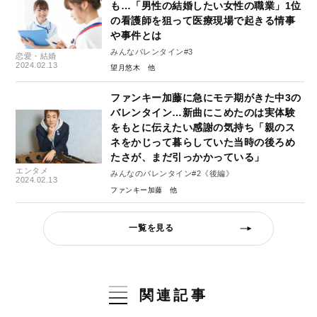
も…「男性の結婚したい女性の職業」1位
の看護師を狙って医療現場で起きる情事
や事件とは
みんなバレンタイン#3
恋愛・結婚
2024.02.13
望月悠木
ファンキー加藤に急にモテ期がきた中3の
バレンタイン…新曲にこめたのは実体験
をもとに伝えたい感謝の気持ち「親のス
ネをかじって暮らしていた当時の後ろめ
たさが、まだ引っかかっている」
エンタメ
みんなのバレンタイン#2《後編》
2024.02.13
ファンキー加藤
一覧を見る
関連記事