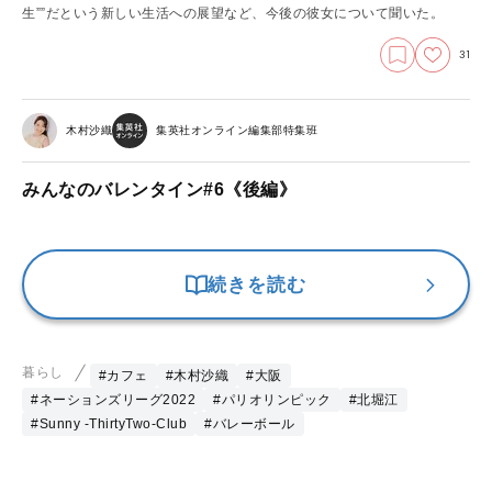
生””だという新しい生活への展望など、今後の彼女について聞いた。
31
木村沙織
集英社オンライン編集部特集班
みんなのバレンタイン#6《後編》
続きを読む
暮らし
#カフェ
#木村沙織
#大阪
#ネーションズリーグ2022
#パリオリンピック
#北堀江
#Sunny -ThirtyTwo-Club
#バレーボール