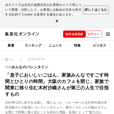
当サイトでは当社の提携先等がお客様のニーズ等につ
いて調査・分析したり、お客様にお勧めの広告を表示
詳しくはこちら
する目的で Cookie を使用する場合があります。
×
無料会員登録
ログイン
新着
ランキング
ニュース
特集
ビジネス
2024.02.14
暮らし
みんなのバレンタイン
特集
「息子においしいごはん、家族みんなですごす時
間とひとりの時間」大阪のカフェを閉じ、家族で
関東に移り住む木村沙織さんが第三の人生で目指
すもの
2023年2月に息子を出産し、母になった、バレーボール元日本代表の木
村沙織さんの近況についてインタビュー。夢の一つだった大阪のカフェ
を閉じて関東に移り住むことを決めた理由、自身にとって“第三の人