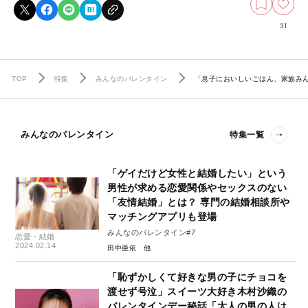
31
TOP
特集
みんなのバレンタイン
「息子においしいごはん、家族み
みんなのバレンタイン
特集一覧
「ゲイだけど女性と結婚したい」という
男性が求める恋愛関係やセックスのない
「友情結婚」とは？ 専門の結婚相談所や
マッチングアプリも登場
みんなのバレンタイン#7
恋愛・結婚
2024.02.14
田中亜依
「恥ずかしくて好きな男の子にチョコを
渡せず号泣」スイーツ大好き木村沙織の
バレンタインデー秘話「大人の男の人は