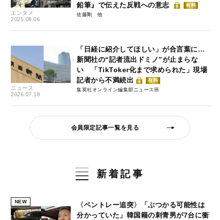
鉛筆』で伝えた反戦への意志
有料
エンタメ
佐藤剛
2025.08.06
「日経に紹介してほしい」が合言葉に…
新聞社の“記者流出ドミノ”が止まらな
い 「TikToker化まで求められた」現場
記者から不満続出
有料
ニュース
集英社オンライン編集部ニュース班
2026.07.18
会員限定記事一覧を見る
新着記事
NEW
〈ベントレー追突〉「ぶつかる可能性は
分かっていた」韓国籍の刺青男が7台に衝