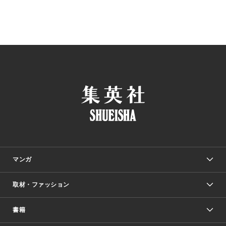
マンガ
取材・ファッション
少年マンガ
週刊少年ジャンプ
書籍
ファッション・美容
青年マンガ