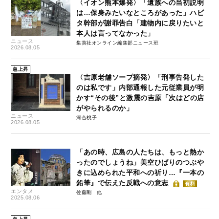
〈イオン熊本爆発〉「遺族への当初説明
は…保身みたいなところがあった」ハビ
タ幹部が謝罪告白「建物内に戻りたいと
本人は言ってなかった」
ニュース
集英社オンライン編集部ニュース班
2026.08.05
急上昇
〈吉原老舗ソープ摘発〉「刑事告発した
のは私です」内部通報した元従業員が明
かす“その後”と激震の吉原「次はどの店
がやられるのか」
ニュース
河合桃子
2026.08.05
「あの時、広島の人たちは、もっと熱か
ったのでしょうね」美空ひばりのつぶや
きに込められた平和への祈り…『一本の
鉛筆』で伝えた反戦への意志
有料
エンタメ
佐藤剛
2025.08.06