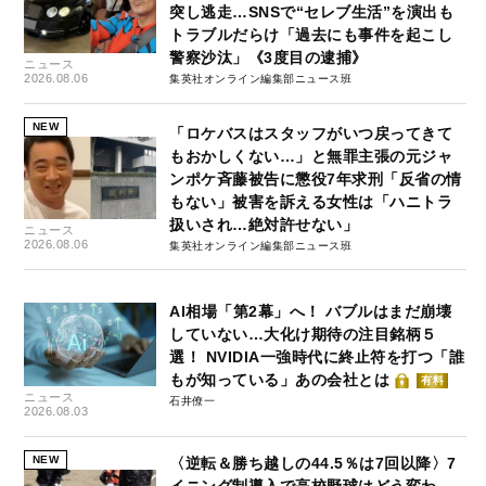
突し逃走…SNSで“セレブ生活”を演出も
トラブルだらけ「過去にも事件を起こし
警察沙汰」《3度目の逮捕》
ニュース
2026.08.06
集英社オンライン編集部ニュース班
NEW
「ロケバスはスタッフがいつ戻ってきて
もおかしくない…」と無罪主張の元ジャ
ンポケ斉藤被告に懲役7年求刑「反省の情
もない」被害を訴える女性は「ハニトラ
扱いされ…絶対許せない」
ニュース
2026.08.06
集英社オンライン編集部ニュース班
AI相場「第2幕」へ！ バブルはまだ崩壊
していない…大化け期待の注目銘柄５
選！ NVIDIA一強時代に終止符を打つ「誰
もが知っている」あの会社とは
有料
ニュース
石井僚一
2026.08.03
NEW
〈逆転＆勝ち越しの44.5％は7回以降〉7
イニング制導入で高校野球はどう変わ