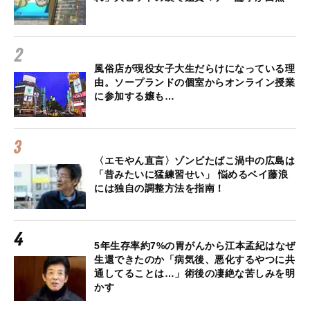
風俗店が現役女子大生だらけになっている理
由。ソープランドの個室からオンライン授業
に参加する嬢も…
〈エモやん直言〉ゾンビたばこ渦中の広島は
「昔みたいに猛練習せい」 悩めるベイ藤浪
には独自の調整方法を指南！
5年生存率約7%の胃がんから江本孟紀はなぜ
生還できたのか「病気後、悪化するやつに共
通してることは…」術後の凄絶な苦しみを明
かす