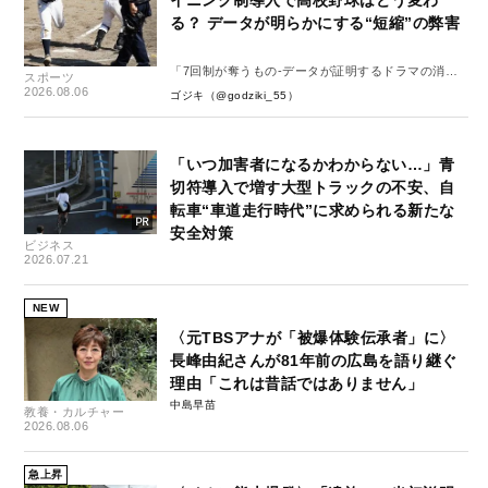
る？ データが明らかにする“短縮”の弊害
「7回制が奪うもの-データが証明するドラマの消
スポーツ
失-」
2026.08.06
ゴジキ（@godziki_55）
「いつ加害者になるかわからない…」青
切符導入で増す大型トラックの不安、自
転車“車道走行時代”に求められる新たな
安全対策
ビジネス
2026.07.21
NEW
〈元TBSアナが「被爆体験伝承者」に〉
長峰由紀さんが81年前の広島を語り継ぐ
理由「これは昔話ではありません」
中島早苗
教養・カルチャー
2026.08.06
急上昇