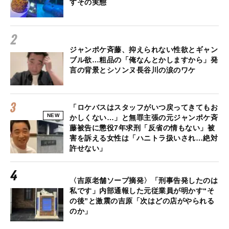
すその実態
ジャンポケ斉藤、抑えられない性欲とギャン
ブル欲…粗品の「俺なんとかしますから」発
言の背景とシソンヌ長谷川の涙のワケ
「ロケバスはスタッフがいつ戻ってきてもお
NEW
かしくない…」と無罪主張の元ジャンポケ斉
藤被告に懲役7年求刑「反省の情もない」被
害を訴える女性は「ハニトラ扱いされ…絶対
許せない」
〈吉原老舗ソープ摘発〉「刑事告発したのは
私です」内部通報した元従業員が明かす“そ
の後”と激震の吉原「次はどの店がやられる
のか」