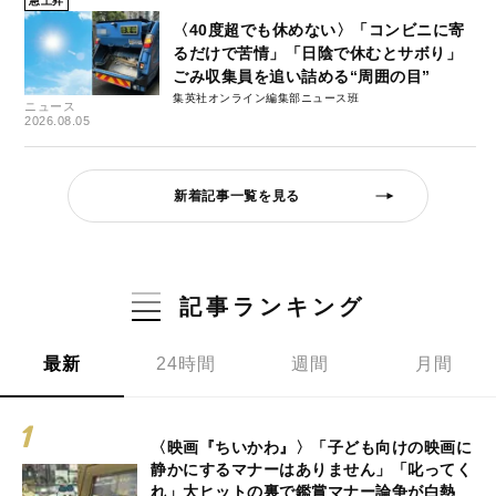
急上昇
〈40度超でも休めない〉「コンビニに寄
るだけで苦情」「日陰で休むとサボり」
ごみ収集員を追い詰める“周囲の目”
集英社オンライン編集部ニュース班
ニュース
2026.08.05
新着記事一覧を見る
記事ランキング
最新
24時間
週間
月間
〈映画『ちいかわ』〉「子ども向けの映画に
静かにするマナーはありません」「叱ってく
れ」大ヒットの裏で鑑賞マナー論争が白熱