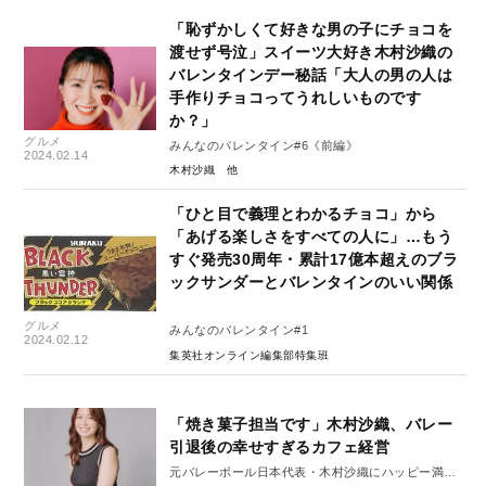
「恥ずかしくて好きな男の子にチョコを
渡せず号泣」スイーツ大好き木村沙織の
バレンタインデー秘話「大人の男の人は
手作りチョコってうれしいものです
か？」
グルメ
みんなのバレンタイン#6《前編》
2024.02.14
木村沙織
「ひと目で義理とわかるチョコ」から
「あげる楽しさをすべての人に」…もう
すぐ発売30周年・累計17億本超えのブラ
ックサンダーとバレンタインのいい関係
グルメ
みんなのバレンタイン#1
2024.02.12
集英社オンライン編集部特集班
「焼き菓子担当です」木村沙織、バレー
引退後の幸せすぎるカフェ経営
元バレーボール日本代表・木村沙織にハッピー満載