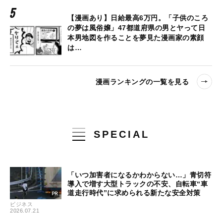
【漫画あり】日給最高6万円。「子供のころ
の夢は風俗嬢」47都道府県の男とヤって日
本男地図を作ることを夢見た漫画家の素顔
は…
漫画ランキングの一覧を見る
SPECIAL
「いつ加害者になるかわからない…」青切符
導入で増す大型トラックの不安、自転車“車
道走行時代”に求められる新たな安全対策
ビジネス
2026.07.21