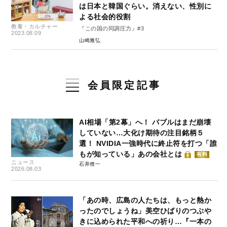
は日本と韓国ぐらい。消えない、性別に
よる社会的役割
教養・カルチャー
『この国の同調圧力』#3
2023.08.09
山崎雅弘
会員限定記事
AI相場「第2幕」へ！ バブルはまだ崩壊
していない…大化け期待の注目銘柄５
選！ NVIDIA一強時代に終止符を打つ「誰
もが知っている」あの会社とは
有料
ニュース
石井僚一
2026.08.03
「あの時、広島の人たちは、もっと熱か
ったのでしょうね」美空ひばりのつぶや
きに込められた平和への祈り…『一本の