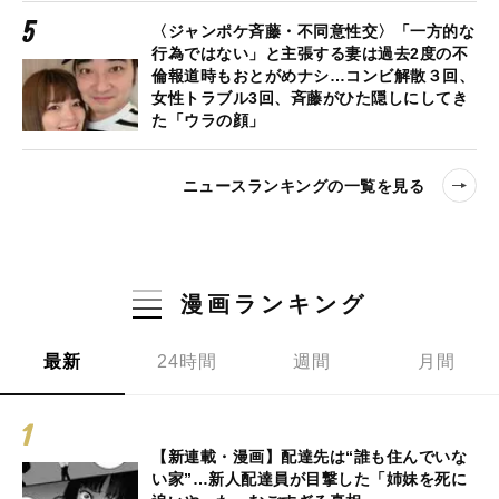
〈ジャンポケ斉藤・不同意性交〉「一方的な
行為ではない」と主張する妻は過去2度の不
倫報道時もおとがめナシ…コンビ解散３回、
女性トラブル3回、斉藤がひた隠しにしてき
た「ウラの顔」
ニュースランキングの一覧を見る
漫画ランキング
最新
24時間
週間
月間
【新連載・漫画】配達先は“誰も住んでいな
い家”…新人配達員が目撃した「姉妹を死に