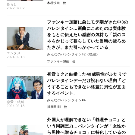
の引退後の生活を聞いてみた
木村沙織
暮らし
2022.07.02
ファンキー加藤に急にモテ期がきた中3の
バレンタイン…新曲にこめたのは実体験
をもとに伝えたい感謝の気持ち「親のス
ネをかじって暮らしていた当時の後ろめ
たさが、まだ引っかかっている」
エンタメ
みんなのバレンタイン#2《後編》
2024.02.13
ファンキー加藤
初音ミクと結婚した40歳男性がふたりで
バレンタインデーだけ祝わない理由「ど
うすることもできない格差に男性が直面
するイベント」
みんなのバレンタイン#4
恋愛・結婚
2024.02.13
川原田 剛
外国人が理解できない「義理チョコ」と
いう同調圧力…バレンタインが「女性か
ら男性へ贈るチョコ」に特化しているの