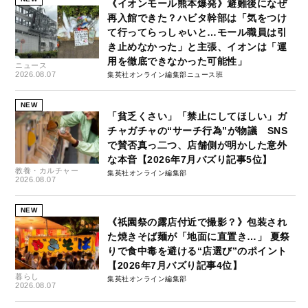
《イオンモール熊本爆発》避難後になぜ
再入館できた？ハビタ幹部は「気をつけ
て行ってらっしゃいと…モール職員は引
き止めなかった」と主張、イオンは「運
用を徹底できなかった可能性」
ニュース
2026.08.07
集英社オンライン編集部ニュース班
NEW
「貧乏くさい」「禁止にしてほしい」ガ
チャガチャの“サーチ行為”が物議 SNS
で賛否真っ二つ、店舗側が明かした意外
な本音【2026年7月バズり記事5位】
教養・カルチャー
集英社オンライン編集部
2026.08.07
NEW
《祇園祭の露店付近で撮影？》包装され
た焼きそば麺が「地面に直置き…」 夏祭
りで食中毒を避ける“店選び”のポイント
【2026年7月バズり記事4位】
暮らし
集英社オンライン編集部
2026.08.07