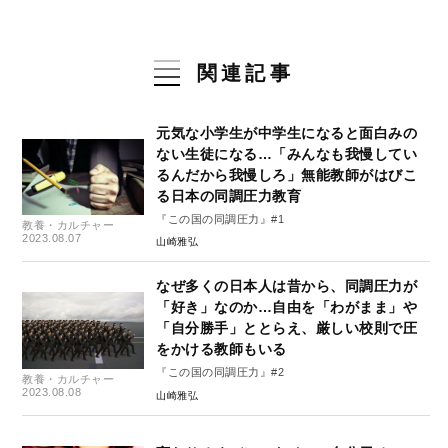
関連記事
元気な小学生が中学生になると面白みの
ない生徒になる…「みんなも我慢してい
るんだから我慢しろ」無能教師がはびこ
る日本の同調圧力教育
『この国の同調圧力』#1
教養・カルチャー
2023.08.07
山崎雅弘
なぜ多くの日本人は昔から、同調圧力が
「好き」なのか…自由を「わがまま」や
「自分勝手」ととらえ、厳しい校則で圧
をかける教師もいる
『この国の同調圧力』#2
教養・カルチャー
2023.08.08
山崎雅弘