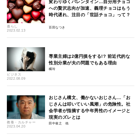
変わりゆくバレンタイン…自分用チョコ
への贅沢志向が加速、義理チョコはもう
時代遅れ、注目の「世話チョコ」って？
暮らし
百田なつき
2023.02.13
専業主婦は2億円損をする!? 前近代的な
性別分業が夫の問題でもある理由
橘玲
ビジネス
2022.08.09
おじさん構文、働かないおじさん…「お
じさんは叩いていい風潮」の危険性。社
会学者が指摘する中年男性のイメージと
現実のズレとは
教養・カルチャー
田中俊之
2023.04.20