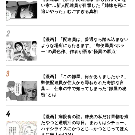
い家”…新人配達員が目撃した「姉妹を死に
追いやった」むごすぎる真相
【漫画】「配達員は、普通なら踏み込まない
ような場所にも行きます」“郵便局員×ホラ
ー”の異色作、作者が語る“怪異の原点”
【漫画】「この部屋、何かありましたか？」
郵便配達員が住人から尋ねられた奇妙な言
葉… 仕事の中で知ってしまった“部屋の秘
密”とは
【漫画】病院食の謎。膵炎の私だけ果物を煮
たやつと透明汁の毎日。まわりはシチュー、
ハヤシライスにかつとじ…かつとじってほん
まに病人か!?(4)