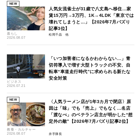
NEW
人気女流雀士が31歳で八丈島へ移住…家
賃15万円→3万円、1K→4LDK「東京では
壊れてしまうと…」【2026年7月バズり
記事3位】
暮らし
松岡千晶
2026.08.07
「いつ加害者になるかわからない…」青
切符導入で増す大型トラックの不安、自
転車“車道走行時代”に求められる新たな
安全対策
ビジネス
2026.07.21
NEW
〈人気ラーメン店が1年3カ月で閉店〉原
因は「味」でも「売上」でもなく…名店
「渡なべ」のベテラン店主が明かした“想
定外の敵”【2026年7月バズり記事2位】
教養・カルチャー
2026.08.07
井手隊長