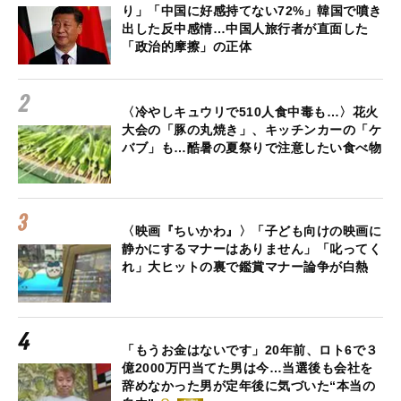
り」「中国に好感持てない72%」韓国で噴き
出した反中感情…中国人旅行者が直面した
「政治的摩擦」の正体
〈冷やしキュウリで510人食中毒も…〉花火
大会の「豚の丸焼き」、キッチンカーの「ケ
バブ」も…酷暑の夏祭りで注意したい食べ物
〈映画『ちいかわ』〉「子ども向けの映画に
静かにするマナーはありません」「叱ってく
れ」大ヒットの裏で鑑賞マナー論争が白熱
「もうお金はないです」20年前、ロト6で３
億2000万円当てた男は今…当選後も会社を
辞めなかった男が定年後に気づいた“本当の