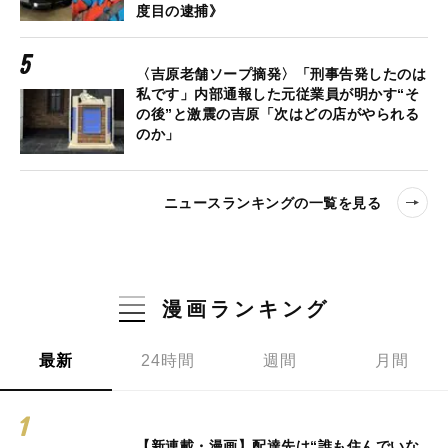
度目の逮捕》
〈吉原老舗ソープ摘発〉「刑事告発したのは
私です」内部通報した元従業員が明かす“そ
の後”と激震の吉原「次はどの店がやられる
のか」
ニュースランキングの一覧を見る
漫画ランキング
最新
24時間
週間
月間
【新連載・漫画】配達先は“誰も住んでいな