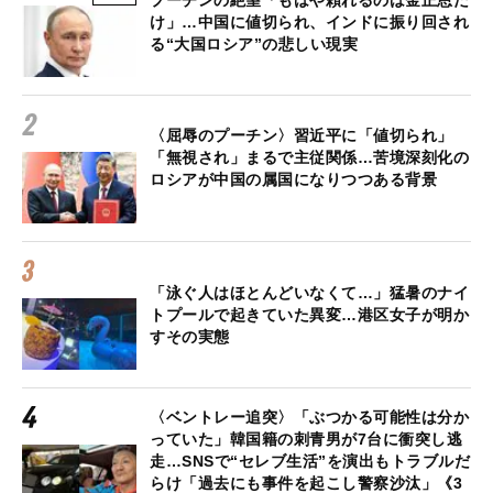
プーチンの絶望「もはや頼れるのは金正恩だ
け」…中国に値切られ、インドに振り回され
る“大国ロシア”の悲しい現実
〈屈辱のプーチン〉習近平に「値切られ」
「無視され」まるで主従関係…苦境深刻化の
ロシアが中国の属国になりつつある背景
「泳ぐ人はほとんどいなくて…」猛暑のナイ
トプールで起きていた異変…港区女子が明か
すその実態
〈ベントレー追突〉「ぶつかる可能性は分か
っていた」韓国籍の刺青男が7台に衝突し逃
走…SNSで“セレブ生活”を演出もトラブルだ
らけ「過去にも事件を起こし警察沙汰」《3