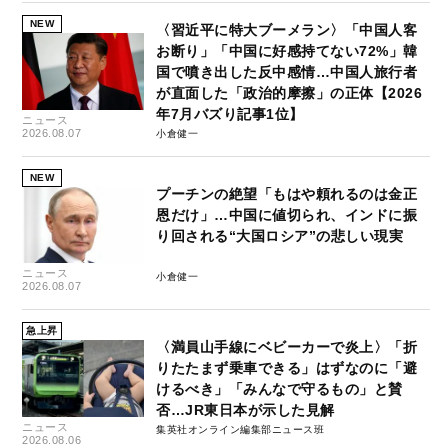
NEW
〈習近平に特大ブーメラン〉「中国人客
お断り」「中国に好感持てない72%」韓
国で噴き出した反中感情…中国人旅行者
が直面した「政治的摩擦」の正体【2026
年7月バズり記事1位】
ニュース
2026.08.07
小倉健一
NEW
プーチンの絶望「もはや頼れるのは金正
恩だけ」…中国に値切られ、インドに振
り回される“大国ロシア”の悲しい現実
ニュース
小倉健一
2026.08.07
急上昇
〈満員山手線にベビーカーで炎上〉「折
りたたまず乗車できる」はずなのに「避
けるべき」「みんなで守るもの」と賛
否…JR東日本が示した見解
ニュース
集英社オンライン編集部ニュース班
2026.08.06