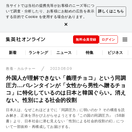
当サイトでは当社の提携先等がお客様のニーズ等につ
いて調査・分析したり、お客様にお勧めの広告を表示
詳しくはこちら
する目的で Cookie を使用する場合があります。
×
無料会員登録
ログイン
新着
ランキング
ニュース
特集
ビジネス
2023.08.09
教養・カルチャー
外国人が理解できない「義理チョコ」という同調
圧力…バレンタインが「女性から男性へ贈るチョ
コ」に特化しているのは日本と韓国ぐらい。消え
ない、性別による社会的役割
日本人は、なぜこれほどまでに「同調圧力」に弱いのか？ その構造を読
み解き、正体を浮かび上がらせようとする『この国の同調圧力』（SB新
書）より、日本社会に潜む見えない「性別による社会的役割の幻」につ
いて一部抜粋・再構成してお届けする。