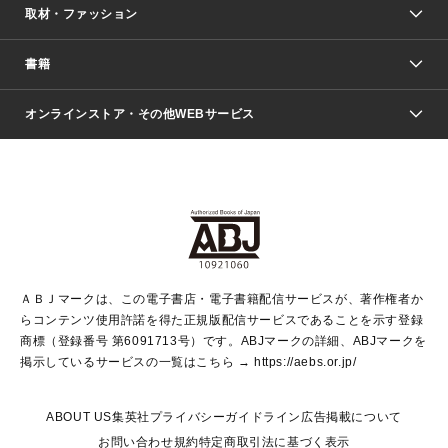
取材・ファッション
少年マンガ
週刊少年ジャンプ
書籍
ファッション・美容
青年マンガ
ジャンプSQ.
Seventeen
週刊ヤングジャンプ
オンラインストア・その他WEBサービス
文芸・文庫・総合
芸能・情報・スポーツ
少女マンガ
Vジャンプ
non-no Web
ヤングジャンプ定期購読デジタル
すばる
Myojo
オンラインストア
りぼん
学芸・ノンフィクション・新書
最強ジャンプ
女性マンガ
@BAILA
ヤンジャン＋
小説すばる
週プレNEWS
マーガレット
集英社OTOコンテンツ
集英社 学芸編集部
少年ジャンプ＋
その他WEBサービス
クッキー
ライトノベル・ノベライズ
MAQUIA ONLINE
となりのヤングジャンプ
集英社 文芸ステーション
週プレ グラジャパ！
別冊マーガレット
SHUEISHA MANGA-ART HERITAGE
集英社 ビジネス書
ゼブラック
ココハナ
SHUEISHA ADNAVI
SPUR.JP
集英社Webマガジン Cobalt
グランドジャンプ
web 集英社文庫
キッズ
web Sportiva
マンガMee
ジャンプキャラクターズストア
集英社新書
ジャンプルーキー！
月刊オフィスユー
ＡＢＪマークは、この電子書店・電子書籍配信サービスが、著作権者か
EDITOR'S LAB
LEE
集英社オレンジ文庫
ウルトラジャンプ
青春と読書
パラスポ＋！
らコンテンツ使用許諾を得た正規版配信サービスであることを示す登録
集英社みらい文庫
リマコミ＋
HAPPY PLUS STORE
集英社新書プラス
ジャンプTOON
商標（登録番号 第6091713号）です。ABJマークの詳細、ABJマークを
Marisol
シフォン文庫
アジア人物史
S-KIDS.LAND
マンガMeets
掲示しているサービスの一覧はこちら →
https://aebs.or.jp/
shueisha vox
よみタイ
S-MANGA
Web éclat
ダッシュエックス文庫
LEEマルシェ
kotoba
集英社ジャンプリミックス
ABOUT US
集英社プライバシーガイドライン
広告掲載について
T JAPAN:The New York Times Style Magazine
JUMP j BOOKS
お問い合わせ
規約
特定商取引法に基づく表示
SHOP Marisol
e!集英社