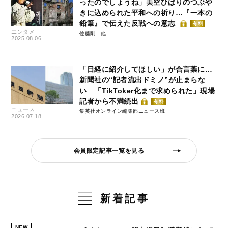
ったのでしょうね」美空ひばりのつぶや
きに込められた平和への祈り…『一本の
鉛筆』で伝えた反戦への意志
有料
エンタメ
佐藤剛
2025.08.06
「日経に紹介してほしい」が合言葉に…
新聞社の“記者流出ドミノ”が止まらな
い 「TikToker化まで求められた」現場
記者から不満続出
有料
ニュース
集英社オンライン編集部ニュース班
2026.07.18
会員限定記事一覧を見る
新着記事
NEW