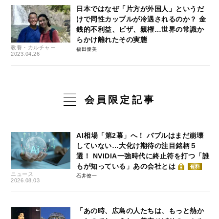
日本ではなぜ「片方が外国人」というだ
けで同性カップルが冷遇されるのか？ 金
銭的不利益、ビザ、親権…世界の常識か
らかけ離れたその実態
教養・カルチャー
福田優美
2023.04.26
会員限定記事
AI相場「第2幕」へ！ バブルはまだ崩壊
していない…大化け期待の注目銘柄５
選！ NVIDIA一強時代に終止符を打つ「誰
もが知っている」あの会社とは
有料
ニュース
石井僚一
2026.08.03
「あの時、広島の人たちは、もっと熱か