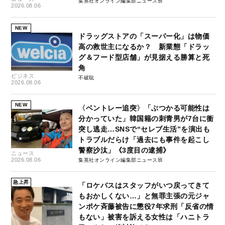
集英社オンライン編集部ニュース班
2026.08.06
NEW
ドラッグストアの「スーパー化」は物価
高の救世主になるか？ 新業態「ドラッ
グ＆フード型店舗」が見据える勝算と死
角
ビジネス
不破聡
2026.08.06
NEW
〈ベントレー追突〉「ぶつかる可能性は
分かっていた」韓国籍の刺青男が7台に衝
突し逃走…SNSで“セレブ生活”を演出も
トラブルだらけ「過去にも事件を起こし
警察沙汰」《3度目の逮捕》
ニュース
2026.08.06
集英社オンライン編集部ニュース班
急上昇
「ロケバスはスタッフがいつ戻ってきて
もおかしくない…」と無罪主張の元ジャ
ンポケ斉藤被告に懲役7年求刑「反省の情
もない」被害を訴える女性は「ハニトラ