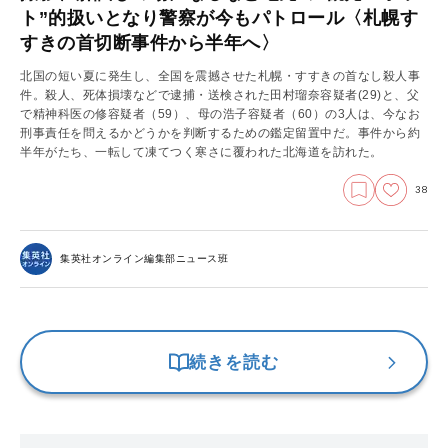
ト”的扱いとなり警察が今もパトロール〈札幌す
すきの首切断事件から半年へ〉
北国の短い夏に発生し、全国を震撼させた札幌・すすきの首なし殺人事
件。殺人、死体損壊などで逮捕・送検された田村瑠奈容疑者(29)と、父
で精神科医の修容疑者（59）、母の浩子容疑者（60）の3人は、今なお
刑事責任を問えるかどうかを判断するための鑑定留置中だ。事件から約
半年がたち、一転して凍てつく寒さに覆われた北海道を訪れた。
38
集英社オンライン編集部ニュース班
続きを読む