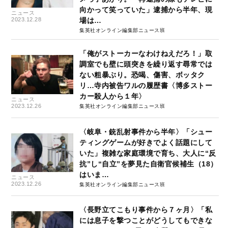
向かって笑っていた」逮捕から半年、現
ニュース
2023.12.28
場は…
集英社オンライン編集部ニュース班
「俺がストーカーなわけねえだろ！」取
調室でも壁に頭突きを繰り返す尋常では
ない粗暴ぶり。恐喝、傷害、ボッタク
リ…寺内被告ワルの履歴書〈博多ストー
カー殺人から１年〉
ニュース
2023.12.26
集英社オンライン編集部ニュース班
〈岐阜・銃乱射事件から半年〉「シュー
ティングゲームが好きでよく話題にして
いた」複雑な家庭環境で育ち、大人に“反
抗”し“自立”を夢見た自衛官候補生（18）
はいま…
ニュース
2023.12.26
集英社オンライン編集部ニュース班
〈長野立てこもり事件から７ヶ月〉「私
には息子を撃つことがどうしてもできな