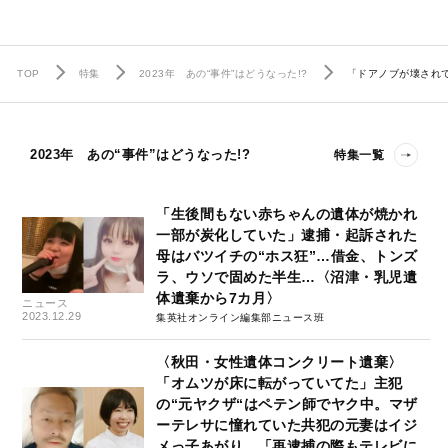
TOP
特集
2023年 あの“事件”はどうなった!?
「ドアノブが壊され
2023年 あの“事件”はどうなった!?
特集一覧
「生後間もない赤ちゃんの遺体が焼かれ
一部が炭化していた」逮捕・起訴された
母はバツイチの“ホス狂”…借金、トンズ
ラ、ウソで固めた半生…〈沼津・乳児遺
体遺棄から7カ月〉
ニュース
2023.12.29
集英社オンライン編集部ニュース班
〈秋田・女性遺体コンクリート遺棄〉
「オムツが床に転がっていてた」主犯
の“元ヤクザ“はペテン師でヤク中。マザ
ーテレサに憧れていた共犯の元妻はイジ
メっ子あがり。「再逮捕の際もテレビに