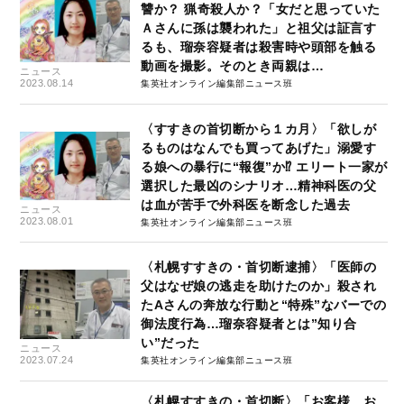
讐か？ 猟奇殺人か？「女だと思っていた
Ａさんに孫は襲われた」と祖父は証言す
るも、瑠奈容疑者は殺害時や頭部を触る
動画を撮影。そのとき両親は…
ニュース
2023.08.14
集英社オンライン編集部ニュース班
〈すすきの首切断から１カ月〉「欲しが
るものはなんでも買ってあげた」溺愛す
る娘への暴行に“報復”か⁉ エリート一家が
選択した最凶のシナリオ…精神科医の父
は血が苦手で外科医を断念した過去
ニュース
2023.08.01
集英社オンライン編集部ニュース班
〈札幌すすきの・首切断逮捕〉「医師の
父はなぜ娘の逃走を助けたのか」殺され
たAさんの奔放な行動と“特殊”なバーでの
御法度行為…瑠奈容疑者とは”知り合
い”だった
ニュース
2023.07.24
集英社オンライン編集部ニュース班
〈札幌すすきの・首切断〉「お客様、お