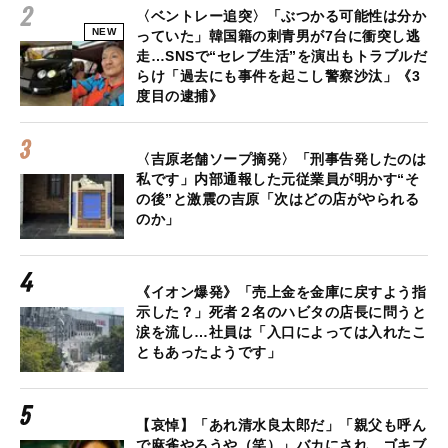
〈ベントレー追突〉「ぶつかる可能性は分か
NEW
っていた」韓国籍の刺青男が7台に衝突し逃
走…SNSで“セレブ生活”を演出もトラブルだ
らけ「過去にも事件を起こし警察沙汰」《3
度目の逮捕》
〈吉原老舗ソープ摘発〉「刑事告発したのは
私です」内部通報した元従業員が明かす“そ
の後”と激震の吉原「次はどの店がやられる
のか」
《イオン爆発》「売上金を金庫に戻すよう指
示した？」死者２名のハビタの店長に問うと
涙を流し…社員は「入口によっては入れたこ
ともあったようです」
【哀悼】「あれ清水良太郎だ」「親父も呼ん
で麻雀やろうや（笑）」バカにされ、ゴキブ