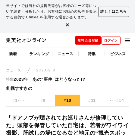
当サイトでは当社の提携先等がお客様のニーズ等につ
いて調査・分析したり、お客様にお勧めの広告を表示
詳しくはこちら
する目的で Cookie を使用する場合があります。
×
無料会員登録
ログイン
新着
ランキング
ニュース
特集
ビジネス
2023.12.19
ニュース
2023年 あの“事件”はどうなった!?
特集
札幌すすきの
#1･･･
#9
#10
#11
･･･#14
「ドアノブが壊されてお巡りさんが修理してい
た」頭部を保管していた自宅は、若者がワイワイ
撮影、肝試しの場になるなど地元の“観光スポッ