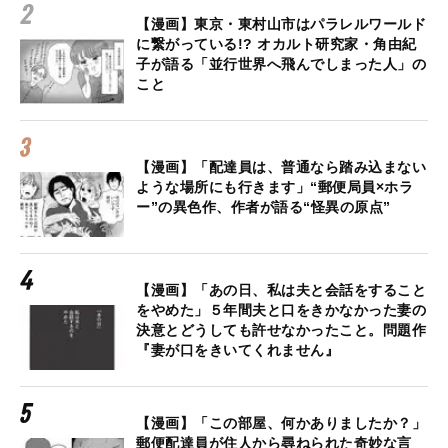
【漫画】東京・東村山市はパラレルワールド
に繋がっている!? オカルト研究家・角由紀
子が語る「並行世界へ飛んでしまった人」の
こと
【漫画】「配達員は、普通なら踏み込まない
ような場所にも行きます」“郵便局員×ホラ
ー”の異色作、作者が語る“怪異の原点”
【漫画】「あの日、私は夫と会話をすること
をやめた」５年間夫と口をきかなかった妻の
決意とどうしても許せなかったこと。問題作
『妻が口をきいてくれません』
【漫画】「この部屋、何かありましたか？」
郵便配達員が住人から尋ねられた奇妙な言