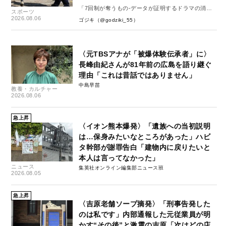
「7回制が奪うもの-データが証明するドラマの消
スポーツ
失-」
2026.08.06
ゴジキ（@godziki_55）
〈元TBSアナが「被爆体験伝承者」に〉
長峰由紀さんが81年前の広島を語り継ぐ
理由「これは昔話ではありません」
中島早苗
教養・カルチャー
2026.08.06
急上昇
〈イオン熊本爆発〉「遺族への当初説明
は…保身みたいなところがあった」ハビ
タ幹部が謝罪告白「建物内に戻りたいと
本人は言ってなかった」
ニュース
集英社オンライン編集部ニュース班
2026.08.05
急上昇
〈吉原老舗ソープ摘発〉「刑事告発した
のは私です」内部通報した元従業員が明
かす“その後”と激震の吉原「次はどの店