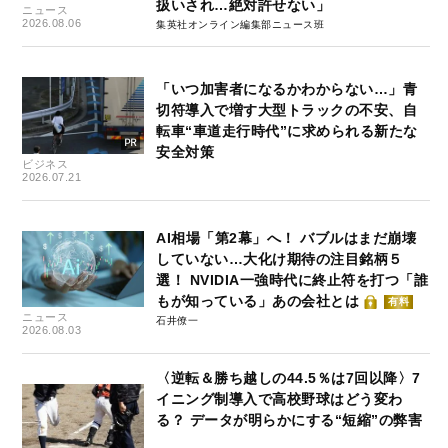
扱いされ…絶対許せない」
ニュース
2026.08.06
集英社オンライン編集部ニュース班
「いつ加害者になるかわからない…」青
切符導入で増す大型トラックの不安、自
転車“車道走行時代”に求められる新たな
安全対策
ビジネス
2026.07.21
AI相場「第2幕」へ！ バブルはまだ崩壊
していない…大化け期待の注目銘柄５
選！ NVIDIA一強時代に終止符を打つ「誰
もが知っている」あの会社とは
有料
ニュース
石井僚一
2026.08.03
〈逆転＆勝ち越しの44.5％は7回以降〉7
イニング制導入で高校野球はどう変わ
る？ データが明らかにする“短縮”の弊害