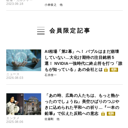
殺人事件発生から35年～
2023.09.18
小林俊之
会員限定記事
AI相場「第2幕」へ！ バブルはまだ崩壊
していない…大化け期待の注目銘柄５
選！ NVIDIA一強時代に終止符を打つ「誰
もが知っている」あの会社とは
有料
ニュース
石井僚一
2026.08.03
「あの時、広島の人たちは、もっと熱か
ったのでしょうね」美空ひばりのつぶや
きに込められた平和への祈り…『一本の
鉛筆』で伝えた反戦への意志
有料
エンタメ
佐藤剛
2025.08.06