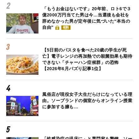
「もうお金はないです」20年前、ロト6で３
億2000万円当てた男は今…当選後も会社を
辞めなかった男が定年後に気づいた“本当の
自由”
有料
【5日前のパスタを食べた20歳の学生が死
亡】電子レンジの再加熱での殺菌効果も期待
できない「チャーハン症候群」の恐怖
【2026年6月バズり記事1位】
風俗店が現役女子大生だらけになっている理
由。ソープランドの個室からオンライン授業
に参加する嬢も…
「性感染症の温床に」と専門家も警鐘。ソー