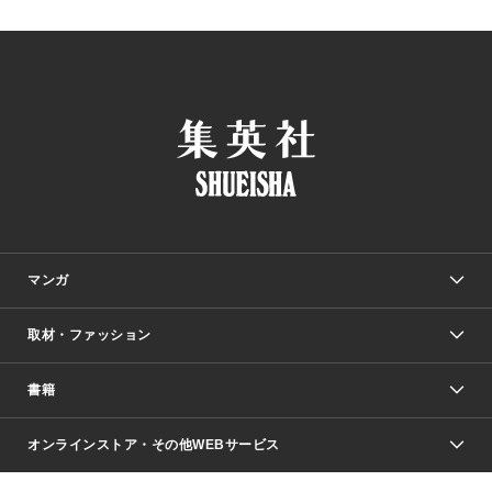
マンガ
取材・ファッション
少年マンガ
週刊少年ジャンプ
書籍
ファッション・美容
青年マンガ
ジャンプSQ.
Seventeen
週刊ヤングジャンプ
オンラインストア・その他WEBサービス
文芸・文庫・総合
芸能・情報・スポーツ
少女マンガ
Vジャンプ
non-no Web
ヤングジャンプ定期購読デジタル