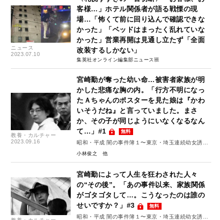
客様…」ホテル関係者が語る戦慄の現
場…「怖くて前に回り込んで確認できな
かった」「ベッドはまったく乱れていな
かった」営業再開は見通し立たず「全面
ニュース
改装するしかない」
2023.07.10
集英社オンライン編集部ニュース班
宮崎勤が奪った幼い命…被害者家族が明
かした悲痛な胸の内。「行方不明になっ
たＡちゃんのポスターを見た娘は『かわ
いそうだね』と言っていました。まさ
か、その子が同じようにいなくなるなん
て…」#1
無料
教養・カルチャー
2023.09.16
昭和・平成 闇の事件簿１〜東京・埼玉連続幼女誘拐
殺人事件発生から35年～
小林俊之
宮崎勤によって人生を狂わされた人々
の“その後”。「あの事件以来、家族関係
がゴタゴタして…。こうなったのは誰の
せいですか？」#3
無料
昭和・平成 闇の事件簿１〜東京・埼玉連続幼女誘拐
教養・カルチャー