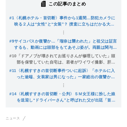
この記事のまとめ
#1
〈札幌ホテル・首切断〉事件から1週間…防犯カメラに
映る２人は“女性”と“女装”？ 捜査に立ちはだかる大き
な壁とは。「Aさんはとても目立っていた」事件当日デ
ィスコイベントに参加する姿が
#9
サイコパスか復讐か…「瑠奈は襲われた」と祖父は証言
するも、動画には頭部をもてあそぶ姿が。両親は関与を
否認…待たれる精神鑑定〈札幌すすきの首切断事件から
#10
「ドアノブが壊されてお巡りさんが修理していた」頭
半年へ〉
部を保管していた自宅は、若者がワイワイ撮影、肝試
しの場になるなど地元の“観光スポット”的扱いとなり
#11
〈札幌すすきの首切断事件ついに起訴〉「ホテルに入
警察が今もパトロール〈札幌すすきの首切断事件から
った途端、女装家は男になった」一家総出の復讐か？
半年へ〉
サイコパスか？ 皮が剥がれた首をもてあそぶ娘、その
様子を撮影したのは…
#14
〈札幌すすきの首切断・公判〉ＳＭ女王様に扮した娘
を送迎し“ドライバーさん”と呼ばれた父が出廷「首を
拾ったと自宅で告白された」被害者遺族は「女装して
遊ぶことは知っていたがよき夫、よき父だった」「女
ニュース
性を襲うようなことはしていない」