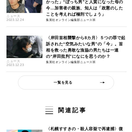
かった」“ぼっち男”と人質になった母の
今…加害者の親族、知人は「政憲のした
ことを考えれば極刑でしょう」
ニュース
2023.12.24
集英社オンライン編集部ニュース班
〈岸田首相襲撃から8カ月〉５つの罪で起
訴された“空気みたいな男”の「今」。首
相を救った勇敢な漁協の男たちは一連
の“岸田批判”になにを思うのか？
ニュース
集英社オンライン編集部ニュース班
2023.12.23
一覧を見る
関連記事
〈札幌すすきの・殺人容疑で再逮捕〉復