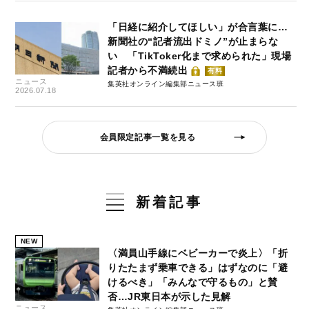
「日経に紹介してほしい」が合言葉に…
新聞社の“記者流出ドミノ”が止まらな
い 「TikToker化まで求められた」現場
記者から不満続出
有料
ニュース
集英社オンライン編集部ニュース班
2026.07.18
会員限定記事一覧を見る
新着記事
NEW
〈満員山手線にベビーカーで炎上〉「折
りたたまず乗車できる」はずなのに「避
けるべき」「みんなで守るもの」と賛
否…JR東日本が示した見解
ニュース