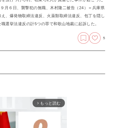
は９月６日、襲撃犯の無職、木村隆二被告（24）＝兵庫県
加え、爆発物取締法違反、火薬類取締法違反、包丁を隠し
公職選挙法違反の計5つの罪で和歌山地裁に起訴した。
5
もっと読む
arrow_forward_ios