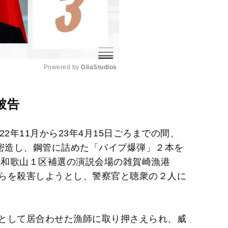
Powered by 
GliaStudios
M
被告
u
t
2年11月から23年4月15日ごろまでの間、
e
を密造し、鋼管に詰めた「パイプ爆弾」２本を
院和歌山１区補選の演説会場の雑賀崎漁港
らを殺害しようとし、警察官と聴衆の２人に
として居合わせた漁師に取り押さえられ、威