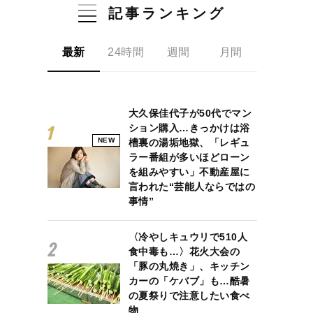
記事ランキング
最新
24時間
週間
月間
大久保佳代子が50代でマン
ション購入…きっかけは浴
NEW
槽裏の湯垢地獄、「レギュ
ラー番組が多いほどローン
を組みやすい」不動産屋に
言われた“芸能人ならではの
事情”
〈冷やしキュウリで510人
食中毒も…〉花火大会の
「豚の丸焼き」、キッチン
カーの「ケバブ」も…酷暑
の夏祭りで注意したい食べ
物