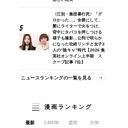
〈江別・集団暴行死〉「グ
ロかった…」全裸にして、
髪にライターで火をつけ、
背中にタバコを押しつける
様子も撮影…公判で明らか
になった壮絶リンチと女子2
人の“陰キャ”時代【2026 集
英社オンライン上半期 ス
クープ記事 7位】
ニュースランキングの一覧を見る
漫画ランキング
最新
24時間
週間
月間