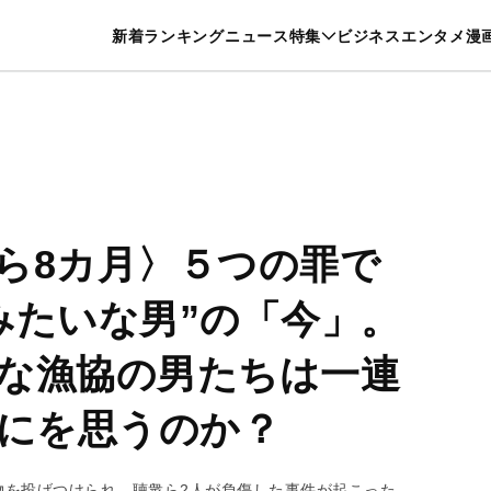
特集一覧を見る
漫画一覧を見る
新着
ランキング
ニュース
特集
ビジネス
エンタメ
漫
養・カルチャー
暮らし
スポーツ
ヘルスケア
美容
グルメ
ら8カ月〉５つの罪で
みたいな男”の「今」。
な漁協の男たちは一連
なにを思うのか？
物を投げつけられ、聴衆ら2人が負傷した事件が起こった