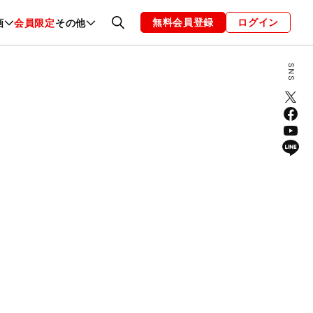
無料会員登録
ログイン
画
会員限定
その他
ファッション
恋愛・結婚
編集部
お知らせ