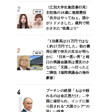
〈江別大学生集団暴行死〉
NEW
主犯格の18歳に無期懲役
「自分はやってねぇ。誰か
がトドメさした」裁判で明
かされた“他責ぶり”
「1泊最高は11万円ではな
く約17万円でした」初の費
用公開で仰天の支出が明ら
NEW
かに “日本一悪い男”と軽
口の県議会議長は震災のさ
なかに「天国」へ行ったと
ご満悦《福岡県議会の海外
豪遊〉
プーチンの絶望「もはや頼
れるのは金正恩だけ」…中
国に値切られ、インドに振
り回される“大国ロシア”の
悲しい現実