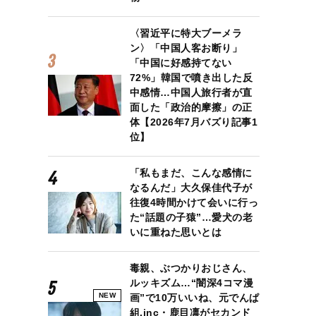
〈習近平に特大ブーメラ
ン〉「中国人客お断り」
「中国に好感持てない
72%」韓国で噴き出した反
中感情…中国人旅行者が直
面した「政治的摩擦」の正
体【2026年7月バズり記事1
位】
「私もまだ、こんな感情に
なるんだ」大久保佳代子が
往復4時間かけて会いに行っ
た“話題の子猿”…愛犬の老
いに重ねた思いとは
毒親、ぶつかりおじさん、
ルッキズム…“闇深4コマ漫
NEW
画”で10万いいね、元でんぱ
組.inc・鹿目凛がセカンド