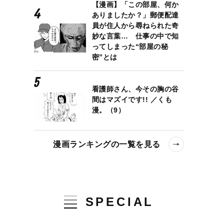
【漫画】「この部屋、何か
ありましたか？」郵便配達
員が住人から尋ねられた奇
妙な言葉… 仕事の中で知
ってしまった“部屋の秘
密”とは
看護師さん、今その胸の谷
間はマズイです!! ／くも
漫。（9）
漫画ランキングの一覧を見る
SPECIAL