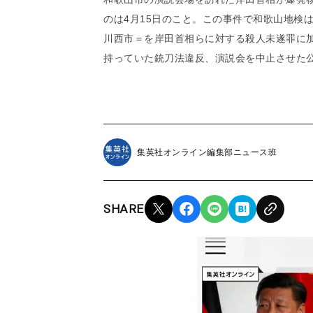
のは4月15日のこと。この事件で和歌山地検
川西市＝を岸田首相らに対する殺人未遂罪に
持っていた銃刀法違反、演説会を中止させた
集英社オンライン編集部ニュース班
SHARE