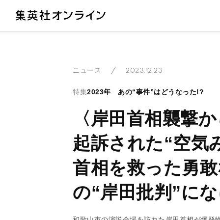
教
2023.12.23
ニュース
特集
2023年 あの“事件”はどうなった!?
〈岸田首相襲撃か
起訴された“空気
首相を救った勇敢
の“岸田批判”に
和歌山市の演説会場を訪れた岸田首相が爆発