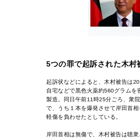
5つの罪で起訴された木村
起訴状などによると、木村被告は202
自宅などで黒色火薬約560グラム
製造。同日午前11時25分ごろ、衆
で、うち１本を爆発させて岸田首相
軽傷を負わせたとしている。
岸田首相は無傷で、木村被告は聴衆