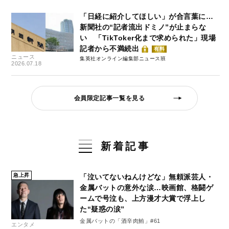
「日経に紹介してほしい」が合言葉に…
新聞社の“記者流出ドミノ”が止まらな
い 「TikToker化まで求められた」現場
記者から不満続出
有料
ニュース
集英社オンライン編集部ニュース班
2026.07.18
会員限定記事一覧を見る
新着記事
急上昇
「泣いてないねんけどな」無頼派芸人・
金属バットの意外な涙…映画館、格闘ゲ
ームで号泣も、上方漫才大賞で浮上し
た“疑惑の涙”
金属バットの「酒辛肉鮪」#61
エンタメ