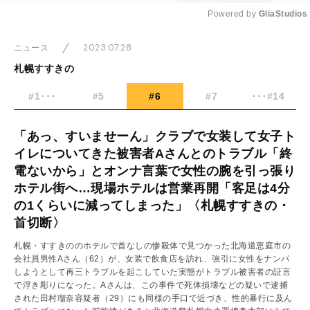
Powered by 
GliaStudios
Mute
2023.07.28
ニュース
札幌すすきの
#1･･･
#5
#6
#7
･･･#14
「あっ、すいませーん」クラブで女装して女子ト
イレについてきた被害者Aさんとのトラブル「終
電ないから」とオンナ言葉で女性の腕を引っ張り
ホテル街へ…現場ホテルは営業再開「客足は4分
の1くらいに減ってしまった」〈札幌すすきの・
首切断〉
札幌・すすきののホテルで首なしの惨殺体で見つかった北海道恵庭市の
会社員男性Aさん（62）が、女装で飲食店を訪れ、強引に女性をナンパ
しようとして再三トラブルを起こしていた実態がトラブル被害者の証言
で浮き彫りになった。Aさんは、この事件で死体損壊などの疑いで逮捕
された田村瑠奈容疑者（29）にも同様の手口で近づき、性的暴行に及ん