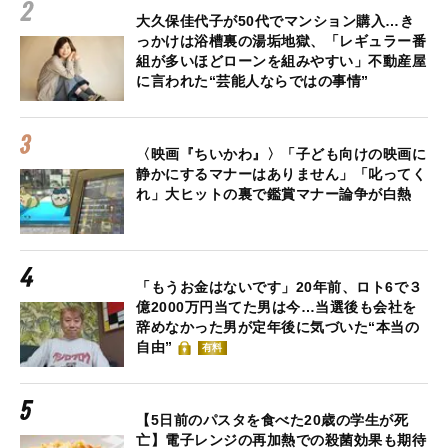
大久保佳代子が50代でマンション購入…き
っかけは浴槽裏の湯垢地獄、「レギュラー番
組が多いほどローンを組みやすい」不動産屋
に言われた“芸能人ならではの事情”
〈映画『ちいかわ』〉「子ども向けの映画に
静かにするマナーはありません」「叱ってく
れ」大ヒットの裏で鑑賞マナー論争が白熱
「もうお金はないです」20年前、ロト6で３
億2000万円当てた男は今…当選後も会社を
辞めなかった男が定年後に気づいた“本当の
自由”
有料
【5日前のパスタを食べた20歳の学生が死
亡】電子レンジの再加熱での殺菌効果も期待