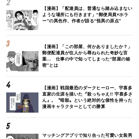
【漫画】「配達員は、普通なら踏み込まない
ような場所にも行きます」“郵便局員×ホラ
ー”の異色作、作者が語る“怪異の原点”
【漫画】「この部屋、何かありましたか？」
郵便配達員が住人から尋ねられた奇妙な言
葉… 仕事の中で知ってしまった“部屋の秘
密”とは
【漫画】戦国最恐のダークヒーロー、宇喜多
直家の生涯を描いた『殺っちゃえ!! 宇喜多さ
ん』。〝暗殺〟という絶対的な個性を持った
漫画キャラクターとしての勝算
マッチングアプリで知り合った可愛い女装男