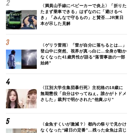
〈満員山手線にベビーカーで炎上〉「折りた
たまず乗車できる」はずなのに「避けるべ
き」「みんなで守るもの」と賛否…JR東日
本が示した見解
〈ゲリラ雷雨〉「雷が自分に落ちるとは…」
登山中に突然、視界が真っ白に…全身が動か
なくなった41歳男性が語る“落雷事故の一部
始終”
〈江別大学生集団暴行死〉主犯格の18歳に
無期懲役「自分はやってねぇ。誰かがトドメ
さした」裁判で明かされた“他責ぶり”
〈金魚すくいが激減？〉都内の祭りで見かけ
なくなった“縁日の定番”…残った金魚は店じ