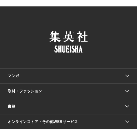
マンガ
取材・ファッション
少年マンガ
週刊少年ジャンプ
書籍
ファッション・美容
青年マンガ
ジャンプSQ.
Seventeen
週刊ヤングジャンプ
オンラインストア・その他WEBサービス
文芸・文庫・総合
芸能・情報・スポーツ
少女マンガ
Vジャンプ
non-no Web
ヤングジャンプ定期購読デジタル
すばる
Myojo