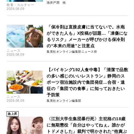
池井戸潤
教養・カルチャー
2026.08.09
「保冷剤は直接皮膚に当てないで。水疱
ができた人も」X投稿が話題…「凍傷にな
るリスク」メーカーが呼びかける保冷剤
の“本来の用途”と注意点
ニュース
集英社オンライン編集部ニュース班
2026.08.09
【バイキング192人食中毒】「清潔で品数
の多い感じのいいレストラン」静岡のス
ポーツ宿泊施設内で集団発症…合宿・遠
征の「集団での食事」に知っておきたい
予防策
ニュース
2026.08.08
集英社オンライン編集部
急上昇
〈江別大学生集団暴行死〉主犯格の18歳
に無期懲役「自分はやってねぇ。誰かが
トドメさした」裁判で明かされた“他責ぶ