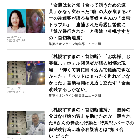
「女装は女と知り合って誘うための道
具」かなり変わった“癖”の人が集まるバ
ーの常連客が語る被害者Ａさんの「出禁
トラブル」…逮捕された母親は警察に
「娘が暴行された」と供述〈札幌すすき
ニュース
の・首切断逮捕〉
2023.07.26
集英社オンライン編集部ニュース班
〈札幌すすきの・首切断〉「お客様、お
客様…」ホテル関係者が語る戦慄の現
場…「怖くて前に回り込んで確認できな
かった」「ベッドはまったく乱れていな
かった」営業再開は見通し立たず「全面
ニュース
改装するしかない」
2023.07.10
集英社オンライン編集部ニュース班
〈札幌すすきの・首切断逮捕〉「医師の
父はなぜ娘の逃走を助けたのか」殺され
たAさんの奔放な行動と“特殊”なバーでの
御法度行為…瑠奈容疑者とは”知り合
い”だった
ニュース