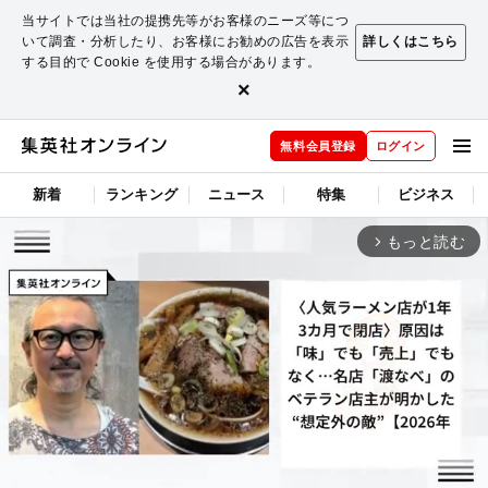
当サイトでは当社の提携先等がお客様のニーズ等につ
いて調査・分析したり、お客様にお勧めの広告を表示
詳しくはこちら
する目的で Cookie を使用する場合があります。
×
無料会員登録
ログイン
新着
ランキング
ニュース
特集
ビジネス
もっと読む
arrow_forward_ios