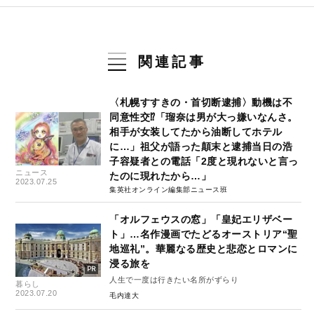
関連記事
〈札幌すすきの・首切断逮捕〉動機は不
同意性交⁉「瑠奈は男が大っ嫌いなんさ。
相手が女装してたから油断してホテル
に…」祖父が語った顛末と逮捕当日の浩
子容疑者との電話「2度と現れないと言っ
ニュース
たのに現れたから…」
2023.07.25
集英社オンライン編集部ニュース班
「オルフェウスの窓」「皇妃エリザベー
ト」…名作漫画でたどるオーストリア“聖
地巡礼”。華麗なる歴史と悲恋とロマンに
浸る旅を
人生で一度は行きたい名所がずらり
暮らし
2023.07.20
毛内達大