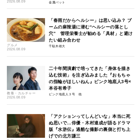
2026.08.09
金属バット
「春雨だからヘルシー」は思い込み？ ブ
ームの麻辣湯に潜む“ヘルシーの落とし
穴” 管理栄養士が勧める「具材」と避け
たい組み合わせ
グルメ
千駄木雄大
2026.08.09
二十年間演劇で培ってきた「身体を描き
込む技術」を注ぎ込みました『おもちゃ
の指輪がほしいねん』ピンク地底人3号×
本谷有希子
教養・カルチャー
ピンク地底人３号
2026.08.09
「アクションってしんどいな」本当に死
ぬ思いで…俳優・木村達成が語るドラマ
版『水滸伝』過酷な撮影の裏側と打ち上
げでの北方謙三