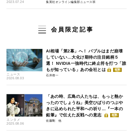
2023.07.24
集英社オンライン編集部ニュース班
会員限定記事
AI相場「第2幕」へ！ バブルはまだ崩壊
していない…大化け期待の注目銘柄５
選！ NVIDIA一強時代に終止符を打つ「誰
もが知っている」あの会社とは
有料
ニュース
石井僚一
2026.08.03
「あの時、広島の人たちは、もっと熱か
ったのでしょうね」美空ひばりのつぶや
きに込められた平和への祈り…『一本の
鉛筆』で伝えた反戦への意志
有料
エンタメ
佐藤剛
2025.08.06