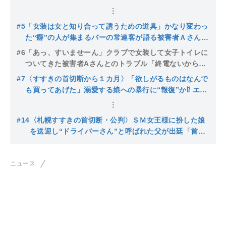
な壁とは。「Aさんはとても目立っていた」事件当日デ
ィスコイベントに参加する姿が
#5
「女装は女と知り合って誘うための道具」かなり変わっ
た“癖”の人が集まるバーの常連客が語る被害者Ａさんの
「出禁トラブル」…逮捕された母親は警察に「娘が暴行
#6
「あっ、すいませーん」クラブで女装して女子トイレに
された」と供述〈札幌すすきの・首切断逮捕〉
ついてきた被害者Aさんとのトラブル「終電ないから」
とオンナ言葉で女性の腕を引っ張りホテル街へ…現場ホ
#7
〈すすきの首切断から１カ月〉「欲しがるものはなんで
テルは営業再開「客足は4分の1くらいに減ってしまっ
も買ってあげた」溺愛する娘への暴行に“報復”か⁉ エリ
た」〈札幌すすきの・首切断〉
ート一家が選択した最凶のシナリオ…精神科医の父は血
が苦手で外科医を断念した過去
#14
〈札幌すすきの首切断・公判〉ＳＭ女王様に扮した娘
を送迎し“ドライバーさん”と呼ばれた父が出廷「首を
拾ったと自宅で告白された」被害者遺族は「女装して
遊ぶことは知っていたがよき夫、よき父だった」「女
ニュース
性を襲うようなことはしていない」