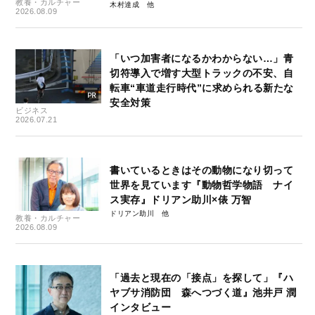
教養・カルチャー
木村達成
2026.08.09
「いつ加害者になるかわからない…」青
切符導入で増す大型トラックの不安、自
転車“車道走行時代”に求められる新たな
安全対策
ビジネス
2026.07.21
書いているときはその動物になり切って
世界を見ています『動物哲学物語 ナイ
ス実存』ドリアン助川×俵 万智
ドリアン助川
教養・カルチャー
2026.08.09
「過去と現在の「接点」を探して」『ハ
ヤブサ消防団 森へつづく道』池井戸 潤
インタビュー