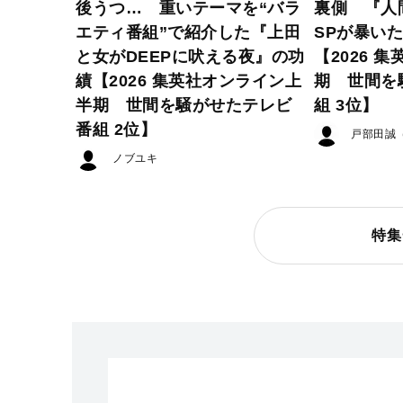
後うつ… 重いテーマを“バラ
裏側 『人
エティ番組”で紹介した『上田
SPが暴い
と女がDEEPに吠える夜』の功
【2026 
績【2026 集英社オンライン上
期 世間を
半期 世間を騒がせたテレビ
組 3位】
番組 2位】
戸部田誠
ノブユキ
特集