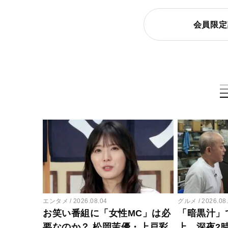
会員限定
エンタメ
2026.08.04
グルメ
2026.08
お笑い番組に「女性MC」は必
「暗黒汁」
要なのか？ 松岡茉優・上戸彩
上…深夜2