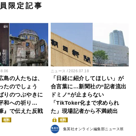
員限定記事
08.06
ニュース
2026.07.18
広島の人たちは、
「日経に紹介してほしい」が
ったのでしょう
合言葉に…新聞社の“記者流出
ばりのつぶやきに
ドミノ”が止まらない
平和への祈り…
「TikToker化まで求められ
筆』で伝えた反戦
た」現場記者から不満続出
有料
有料
集英社オンライン編集部ニュース班