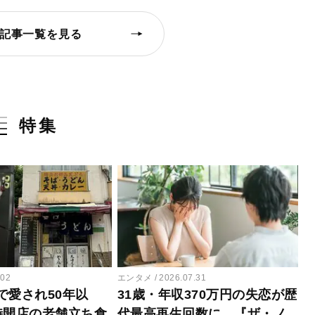
記事一覧を見る
特集
.02
エンタメ
2026.07.31
で愛され50年以
31歳・年収370万円の失恋が歴
時開店の老舗立ち食
代最高再生回数に…『ザ・ノ