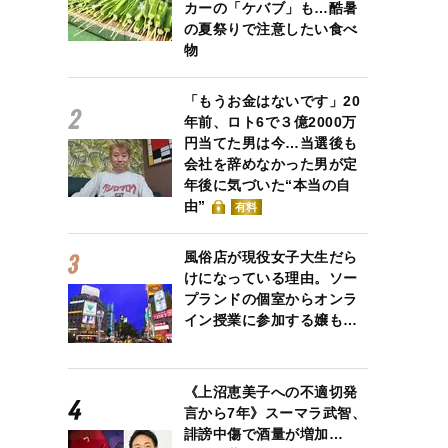
カーの「ケバブ」も…酷暑
の夏祭りで注意したい食べ
物
「もうお金はないです」20
年前、ロト6で３億2000万
円当てた男は今…当選後も
会社を辞めなかった男が定
年後に気づいた“本当の自
由”
有料
風俗店が現役女子大生だら
けになっている理由。ソー
プランドの個室からオンラ
イン授業に参加する嬢も…
《上沼恵美子への不適切発
言から7年》スーマラ武智、
誹謗中傷で酒量が増加…