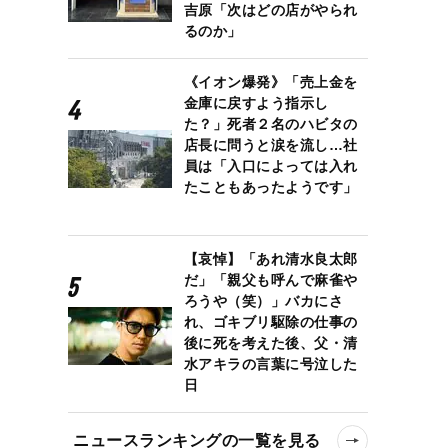
吉原「次はどの店がやられ
るのか」
《イオン爆発》「売上金を
金庫に戻すよう指示し
た？」死者２名のハビタの
店長に問うと涙を流し…社
員は「入口によっては入れ
たこともあったようです」
【哀悼】「あれ清水良太郎
だ」「親父も呼んで麻雀や
ろうや（笑）」バカにさ
れ、ゴキブリ駆除の仕事の
後に死を考えた後、父・清
水アキラの言葉に号泣した
日
ニュースランキングの一覧を見る