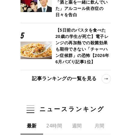
「酒と薬を一緒に飲んでい
た」アルコール依存症の
日々を告白
【5日前のパスタを食べた
20歳の学生が死亡】電子レ
ンジの再加熱での殺菌効果
も期待できない「チャーハ
ン症候群」の恐怖【2026年
6月バズり記事1位】
記事ランキングの一覧を見る
ニュースランキング
最新
24時間
週間
月間