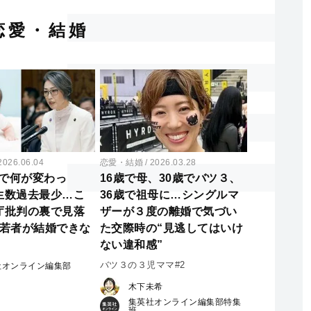
恋愛・結婚
2026.06.04
恋愛・結婚
2026.03.28
円で何が変わっ
16歳で母、30歳でバツ３、
生数過去最少…こ
36歳で祖母に…シングルマ
庁批判の裏で見落
ザーが３度の離婚で気づい
“若者が結婚できな
た交際時の“見逃してはいけ
ない違和感”
バツ３の３児ママ#2
社オンライン編集部
木下未希
集英社オンライン編集部特集
班