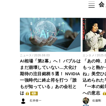
会
ニュース
2026.08.03
エンタメ
2025.
AI相場「第2幕」へ！ バブルは
「あの時、
まだ崩壊していない…大化け
もっと熱か
期待の注目銘柄５選！ NVIDIA
ね」美空ひ
一強時代に終止符を打つ「誰
込められた
もが知っている」あの会社と
『一本の鉛
は
への意志
有料
石井僚一
佐藤剛