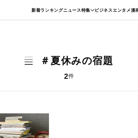
特集一覧を見る
漫画一覧を見る
新着
ランキング
ニュース
特集
ビジネス
エンタメ
漫
養・カルチャー
暮らし
スポーツ
ヘルスケア
美容
グルメ
＃夏休みの宿題
2
件