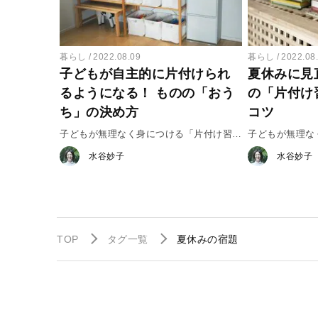
暮らし
2022.08.09
暮らし
2022.08
子どもが自主的に片付けられ
夏休みに見
るようになる！ ものの「おう
の「片付け
ち」の決め方
コツ
子どもが無理なく身につける「片付け習
子どもが無理な
慣」＃２
慣」＃１
水谷妙子
水谷妙子
TOP
タグ一覧
夏休みの宿題