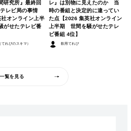
間研究所』最終回
レ』は別物に見えたのか 当
たテレビ局の事情
時の番組と決定的に違ってい
集英社オンライン上半
た点【2026 集英社オンライン
騒がせたテレビ番
上半期 世間を騒がせたテレ
ビ番組 4位】
（てれびのスキマ）
飲用てれび
一覧を見る