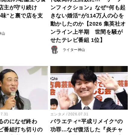
店主が守り続け
ンフィクション』なぜ“何も起
い味"と裏で店を支
きない婚活”が114万人の心を
動かしたのか【2026 集英社オ
ンライン上半期 世間を騒が
神山
せたテレビ番組 1位】
ライター神山
07.31
エンタメ
2026.07.31
るのになぜ終わ
バラエティ“平成リメイク”の
ビ番組打ち切りの
功罪…なぜ復活した『炎チャ