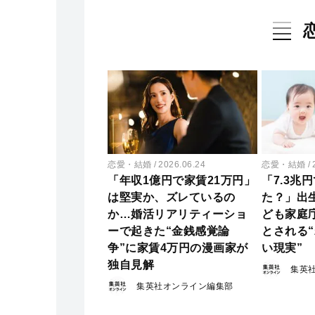
恋愛・結婚
2026.06.24
恋愛・結婚
「年収1億円で家賃21万円」
「7.3兆
は堅実か、ズレているの
た？」出
か…婚活リアリティーショ
ども家庭
ーで起きた“金銭感覚論
とされる
争”に家賃4万円の漫画家が
い現実”
独自見解
集英
集英社オンライン編集部