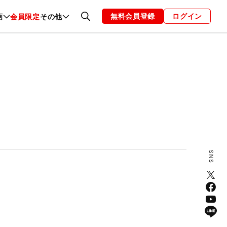
無料会員登録
ログイン
画
会員限定
その他
ファッション
恋愛・結婚
編集部
お知らせ