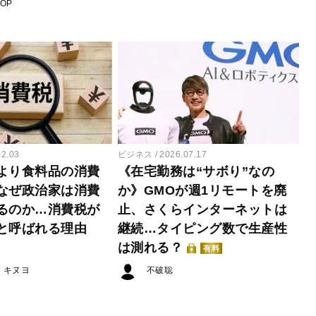
POP
02.03
ビジネス
2026.07.17
より食料品の消費
《在宅勤務は“サボり”なの
なぜ政治家は消費
か》GMOが週1リモートを廃
るのか…消費税が
止、さくらインターネットは
と呼ばれる理由
継続…タイピング数で生産性
は測れる？
有料
・キヌヨ
不破聡