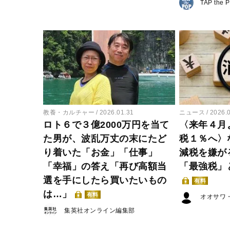
TAP the 
教養・カルチャー
2026.01.31
ニュース
2026.
ロト６で３億2000万円を当て
〈来年４月
た男が、波乱万丈の末にたど
税１％へ〉
り着いた「お金」「仕事」
減税を嫌が
「幸福」の答え「再び高額当
「最強税」
選を手にしたら買いたいもの
有料
は…」
有料
オオサワ
集英社オンライン編集部