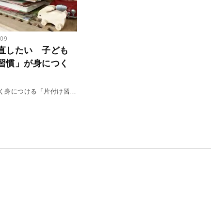
.09
直したい 子ども
習慣」が身につく
く身につける「片付け習