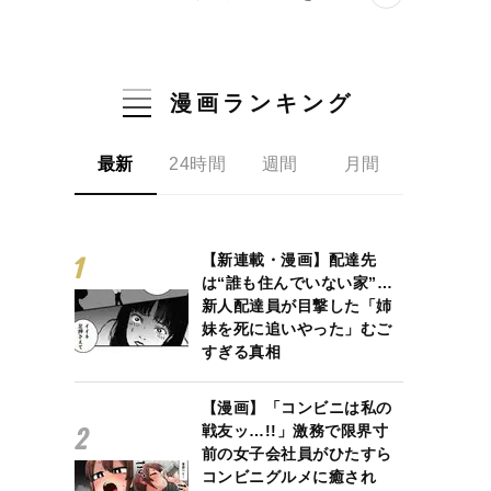
漫画ランキング
最新
24時間
週間
月間
【新連載・漫画】配達先
は“誰も住んでいない家”…
新人配達員が目撃した「姉
妹を死に追いやった」むご
すぎる真相
【漫画】「コンビニは私の
戦友ッ…!!」激務で限界寸
前の女子会社員がひたすら
コンビニグルメに癒され