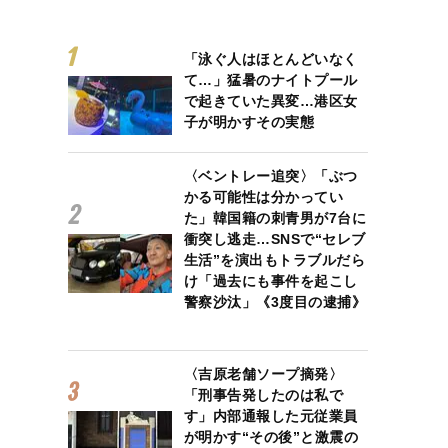
「泳ぐ人はほとんどいなく
て…」猛暑のナイトプール
で起きていた異変…港区女
子が明かすその実態
〈ベントレー追突〉「ぶつ
かる可能性は分かってい
た」韓国籍の刺青男が7台に
衝突し逃走…SNSで“セレブ
生活”を演出もトラブルだら
け「過去にも事件を起こし
警察沙汰」《3度目の逮捕》
〈吉原老舗ソープ摘発〉
「刑事告発したのは私で
す」内部通報した元従業員
が明かす“その後”と激震の