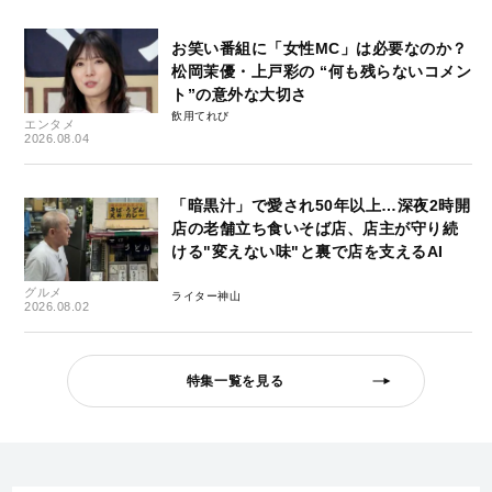
お笑い番組に「女性MC」は必要なのか？
松岡茉優・上戸彩の “何も残らないコメン
ト”の意外な大切さ
飲用てれび
エンタメ
2026.08.04
「暗黒汁」で愛され50年以上…深夜2時開
店の老舗立ち食いそば店、店主が守り続
ける"変えない味"と裏で店を支えるAI
グルメ
ライター神山
2026.08.02
特集一覧を見る