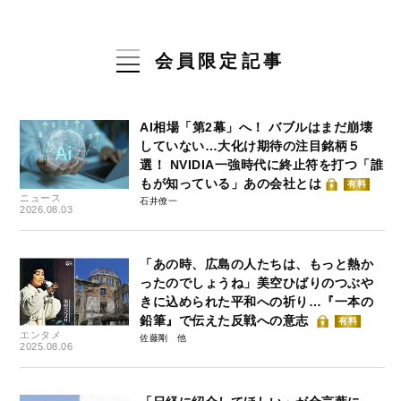
会員限定記事
AI相場「第2幕」へ！ バブルはまだ崩壊
していない…大化け期待の注目銘柄５
選！ NVIDIA一強時代に終止符を打つ「誰
もが知っている」あの会社とは
有料
ニュース
石井僚一
2026.08.03
「あの時、広島の人たちは、もっと熱か
ったのでしょうね」美空ひばりのつぶや
きに込められた平和への祈り…『一本の
鉛筆』で伝えた反戦への意志
有料
エンタメ
佐藤剛
2025.08.06