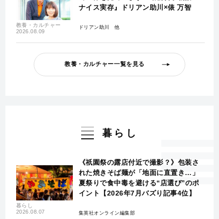
ナイス実存』ドリアン助川×俵 万智
教養・カルチャー
ドリアン助川
2026.08.09
教養・カルチャー一覧を見る
暮らし
《祇園祭の露店付近で撮影？》包装さ
れた焼きそば麺が「地面に直置き…」
夏祭りで食中毒を避ける“店選び”のポ
イント【2026年7月バズり記事4位】
暮らし
2026.08.07
集英社オンライン編集部