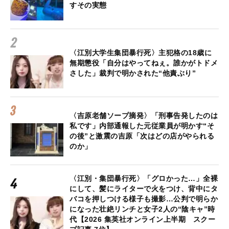
すその実態
〈江別大学生集団暴行死〉主犯格の18歳に
無期懲役「自分はやってねぇ。誰かがトドメ
さした」裁判で明かされた“他責ぶり”
〈吉原老舗ソープ摘発〉「刑事告発したのは
私です」内部通報した元従業員が明かす“そ
の後”と激震の吉原「次はどの店がやられる
のか」
〈江別・集団暴行死〉「グロかった…」全裸
にして、髪にライターで火をつけ、背中にタ
バコを押しつける様子も撮影…公判で明らか
になった壮絶リンチと女子2人の“陰キャ”時
代【2026 集英社オンライン上半期 スクー