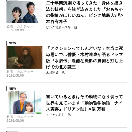
二十年間演劇で培ってきた「身体を描き
込む技術」を注ぎ込みました『おもちゃ
の指輪がほしいねん』ピンク地底人3号×
本谷有希子
教養・カルチャー
ピンク地底人３号
2026.08.09
NEW
「アクションってしんどいな」本当に死
ぬ思いで…俳優・木村達成が語るドラマ
版『水滸伝』過酷な撮影の裏側と打ち上
げでの北方謙三
教養・カルチャー
木村達成
2026.08.09
NEW
書いているときはその動物になり切って
世界を見ています『動物哲学物語 ナイ
ス実存』ドリアン助川×俵 万智
ドリアン助川
教養・カルチャー
2026.08.09