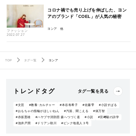
コロナ禍でも売り上げを伸ばした、ヨン
アのブランド「COEL」が人気の秘密
ヨンア
ファッション
2022.07.27
TOP
タグ一覧
ヨンア
トレンドタグ
タグ一覧を見る
#文芸
#教養･カルチャー
#本谷有希子
#佐藤雫
#小説すばる
#おもちゃの指輪がほしいねん
#汽笛、聞こえる
#俵万智
#赤坂憲雄
#ハヤブサ消防団 森へつづく道
#小説
#宮﨑駿の詩学
#池井戸潤
#ドリアン助川
#ピンク地底人３号