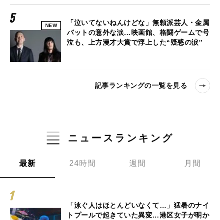
「泣いてないねんけどな」無頼派芸人・金属
NEW
バットの意外な涙…映画館、格闘ゲームで号
泣も、上方漫才大賞で浮上した“疑惑の涙”
記事ランキングの一覧を見る
ニュースランキング
最新
24時間
週間
月間
「泳ぐ人はほとんどいなくて…」猛暑のナイ
トプールで起きていた異変…港区女子が明か