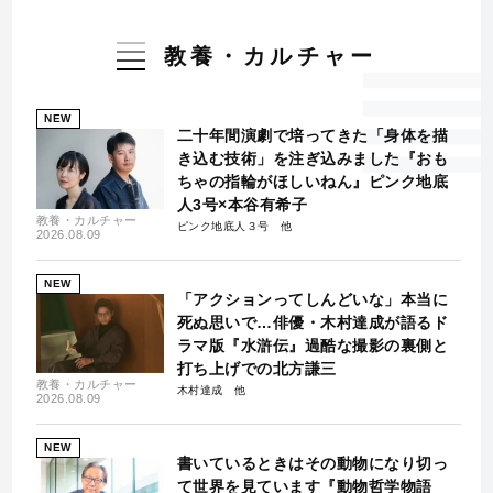
教養・カルチャー
NEW
二十年間演劇で培ってきた「身体を描
き込む技術」を注ぎ込みました『おも
ちゃの指輪がほしいねん』ピンク地底
人3号×本谷有希子
教養・カルチャー
ピンク地底人３号
2026.08.09
NEW
「アクションってしんどいな」本当に
死ぬ思いで…俳優・木村達成が語るド
ラマ版『水滸伝』過酷な撮影の裏側と
打ち上げでの北方謙三
教養・カルチャー
木村達成
2026.08.09
NEW
書いているときはその動物になり切っ
て世界を見ています『動物哲学物語