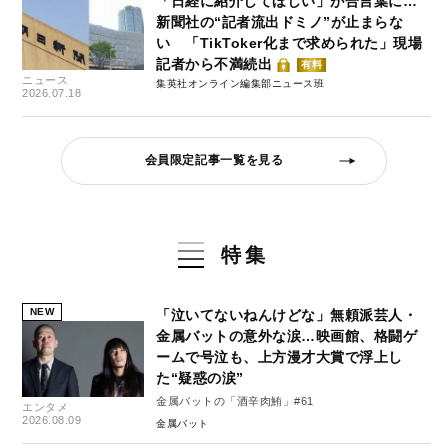
「日経に紹介してほしい」が合言葉に…
新聞社の“記者流出ドミノ”が止まらな
い 「TikToker化まで求められた」現場
記者から不満続出
有料
ニュース
集英社オンライン編集部ニュース班
2026.07.18
会員限定記事一覧を見る
特集
NEW
「泣いてないねんけどな」無頼派芸人・
金属バットの意外な涙…映画館、格闘ゲ
ームで号泣も、上方漫才大賞で浮上し
た“疑惑の涙”
金属バットの「酒辛肉鮪」#61
エンタメ
2026.08.09
金属バット