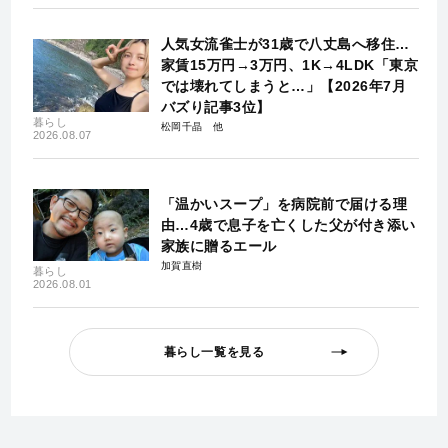
人気女流雀士が31歳で八丈島へ移住…
家賃15万円→3万円、1K→4LDK「東京
では壊れてしまうと…」【2026年7月
バズり記事3位】
暮らし
松岡千晶
2026.08.07
「温かいスープ」を病院前で届ける理
由…4歳で息子を亡くした父が付き添い
家族に贈るエール
加賀直樹
暮らし
2026.08.01
暮らし一覧を見る