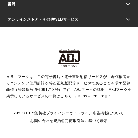
週刊少年ジャンプ
書籍
ファッション・美容
青年マンガ
ジャンプSQ.
Seventeen
週刊ヤングジャンプ
オンラインストア・その他WEBサービス
文芸・文庫・総合
芸能・情報・スポーツ
少女マンガ
Vジャンプ
non-no Web
ヤングジャンプ定期購読デジタル
すばる
Myojo
オンラインストア
りぼん
学芸・ノンフィクション・新書
最強ジャンプ
女性マンガ
@BAILA
ヤンジャン＋
小説すばる
週プレNEWS
マーガレット
集英社OTOコンテンツ
集英社 学芸編集部
少年ジャンプ＋
その他WEBサービス
クッキー
ライトノベル・ノベライズ
MAQUIA ONLINE
となりのヤングジャンプ
集英社 文芸ステーション
週プレ グラジャパ！
別冊マーガレット
SHUEISHA MANGA-ART HERITAGE
集英社 ビジネス書
ゼブラック
ココハナ
SHUEISHA ADNAVI
SPUR.JP
集英社Webマガジン Cobalt
グランドジャンプ
web 集英社文庫
キッズ
web Sportiva
マンガMee
ジャンプキャラクターズストア
集英社新書
ジャンプルーキー！
月刊オフィスユー
ＡＢＪマークは、この電子書店・電子書籍配信サービスが、著作権者か
EDITOR'S LAB
LEE
集英社オレンジ文庫
ウルトラジャンプ
青春と読書
パラスポ＋！
らコンテンツ使用許諾を得た正規版配信サービスであることを示す登録
集英社みらい文庫
リマコミ＋
HAPPY PLUS STORE
集英社新書プラス
ジャンプTOON
商標（登録番号 第6091713号）です。ABJマークの詳細、ABJマークを
Marisol
シフォン文庫
アジア人物史
S-KIDS.LAND
マンガMeets
掲示しているサービスの一覧はこちら →
https://aebs.or.jp/
shueisha vox
よみタイ
S-MANGA
Web éclat
ダッシュエックス文庫
LEEマルシェ
kotoba
集英社ジャンプリミックス
ABOUT US
集英社プライバシーガイドライン
広告掲載について
T JAPAN:The New York Times Style Magazine
JUMP j BOOKS
お問い合わせ
規約
特定商取引法に基づく表示
SHOP Marisol
e!集英社
集英社コミック文庫
集英社女性誌ポータル
éclat premium
imidas