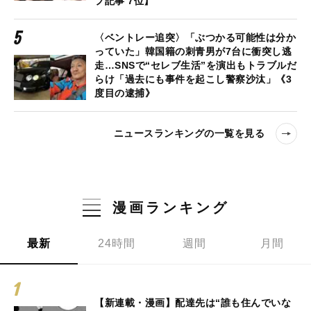
プ記事 7位】
〈ベントレー追突〉「ぶつかる可能性は分か
っていた」韓国籍の刺青男が7台に衝突し逃
走…SNSで“セレブ生活”を演出もトラブルだ
らけ「過去にも事件を起こし警察沙汰」《3
度目の逮捕》
ニュースランキングの一覧を見る
漫画ランキング
最新
24時間
週間
月間
【新連載・漫画】配達先は“誰も住んでいな