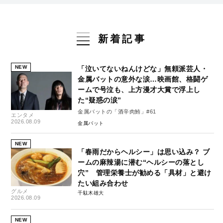
新着記事
NEW
「泣いてないねんけどな」無頼派芸人・
金属バットの意外な涙…映画館、格闘ゲ
ームで号泣も、上方漫才大賞で浮上し
た“疑惑の涙”
金属バットの「酒辛肉鮪」#61
エンタメ
2026.08.09
金属バット
NEW
「春雨だからヘルシー」は思い込み？ ブ
ームの麻辣湯に潜む“ヘルシーの落とし
穴” 管理栄養士が勧める「具材」と避け
たい組み合わせ
グルメ
千駄木雄大
2026.08.09
NEW