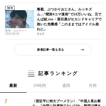
NEW
毒親、ぶつかりおじさん、ルッキズ
ム…“闇深4コマ漫画”で10万いいね、元で
んぱ組.inc・鹿目凛がセカンドキャリアで
抱いた危機感「このままではアイドル崩
れに」
教養・カルチャー
2026.08.08
キムラ
新着記事一覧を見る
記事ランキング
最新
24時間
週間
月間
〈習近平に特大ブーメラン〉「中国人客お断
り」「中国に好感持てない72%」韓国で噴き