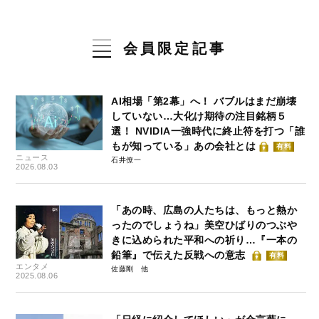
会員限定記事
AI相場「第2幕」へ！ バブルはまだ崩壊
していない…大化け期待の注目銘柄５
選！ NVIDIA一強時代に終止符を打つ「誰
もが知っている」あの会社とは
有料
ニュース
石井僚一
2026.08.03
「あの時、広島の人たちは、もっと熱か
ったのでしょうね」美空ひばりのつぶや
きに込められた平和への祈り…『一本の
鉛筆』で伝えた反戦への意志
有料
エンタメ
佐藤剛
2025.08.06