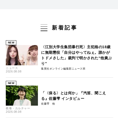
新着記事
NEW
〈江別大学生集団暴行死〉主犯格の18歳
に無期懲役「自分はやってねぇ。誰かが
トドメさした」裁判で明かされた“他責ぶ
り”
ニュース
集英社オンライン編集部ニュース班
2026.08.08
NEW
「〈保る〉とは何か」『汽笛、聞こえ
る』佐藤雫 インタビュー
佐藤雫
教養・カルチャー
2026.08.08