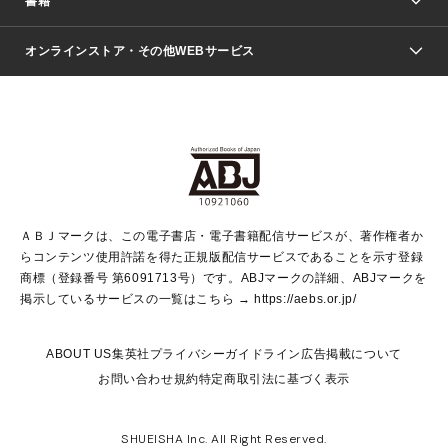
書籍
ファッション・美容
青年マンガ
ジャンプSQ.
Seventeen
週刊ヤングジャンプ
オンラインストア・その他WEBサービス
文芸・文庫・総合
芸能・情報・スポーツ
少女マンガ
Vジャンプ
non-no Web
ヤングジャンプ定期購読デジタル
すばる
Myojo
オンラインストア
りぼん
学芸・ノンフィクション・新書
最強ジャンプ
女性マンガ
@BAILA
ヤンジャン＋
小説すばる
週プレNEWS
マーガレット
集英社OTOコンテンツ
集英社 学芸編集部
少年ジャンプ＋
その他WEBサービス
クッキー
ライトノベル・ノベライズ
MAQUIA ONLINE
となりのヤングジャンプ
集英社 文芸ステーション
週プレ グラジャパ！
別冊マーガレット
SHUEISHA MANGA-ART HERITAGE
集英社 ビジネス書
ゼブラック
ココハナ
SHUEISHA ADNAVI
SPUR.JP
集英社Webマガジン Cobalt
グランドジャンプ
web 集英社文庫
キッズ
web Sportiva
マンガMee
ジャンプキャラクターズストア
集英社新書
ジャンプルーキー！
月刊オフィスユー
ＡＢＪマークは、この電子書店・電子書籍配信サービスが、著作権者か
EDITOR'S LAB
LEE
集英社オレンジ文庫
ウルトラジャンプ
青春と読書
パラスポ＋！
らコンテンツ使用許諾を得た正規版配信サービスであることを示す登録
集英社みらい文庫
リマコミ＋
HAPPY PLUS STORE
集英社新書プラス
ジャンプTOON
商標（登録番号 第6091713号）です。ABJマークの詳細、ABJマークを
Marisol
シフォン文庫
アジア人物史
S-KIDS.LAND
マンガMeets
掲示しているサービスの一覧はこちら →
https://aebs.or.jp/
shueisha vox
よみタイ
S-MANGA
Web éclat
ダッシュエックス文庫
LEEマルシェ
kotoba
集英社ジャンプリミックス
ABOUT US
集英社プライバシーガイドライン
広告掲載について
T JAPAN:The New York Times Style Magazine
JUMP j BOOKS
お問い合わせ
規約
特定商取引法に基づく表示
SHOP Marisol
e!集英社
集英社コミック文庫
集英社女性誌ポータル
éclat premium
imidas
MEN'S NON-NO WEB
SHUEISHA Inc. All Right Reserved.