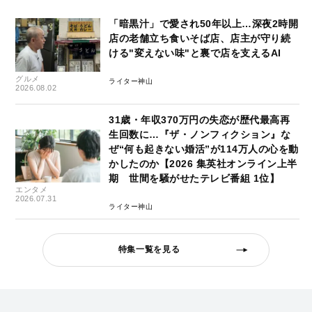
「暗黒汁」で愛され50年以上…深夜2時開
店の老舗立ち食いそば店、店主が守り続
ける"変えない味"と裏で店を支えるAI
グルメ
ライター神山
2026.08.02
31歳・年収370万円の失恋が歴代最高再
生回数に…『ザ・ノンフィクション』な
ぜ“何も起きない婚活”が114万人の心を動
かしたのか【2026 集英社オンライン上半
期 世間を騒がせたテレビ番組 1位】
エンタメ
2026.07.31
ライター神山
特集一覧を見る