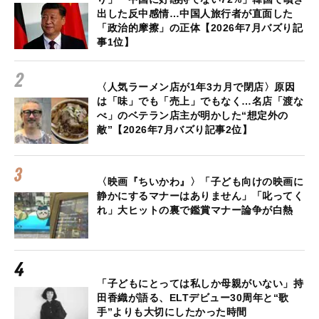
出した反中感情…中国人旅行者が直面した
「政治的摩擦」の正体【2026年7月バズり記
事1位】
〈人気ラーメン店が1年3カ月で閉店〉原因
は「味」でも「売上」でもなく…名店「渡な
べ」のベテラン店主が明かした“想定外の
敵”【2026年7月バズり記事2位】
〈映画『ちいかわ』〉「子ども向けの映画に
静かにするマナーはありません」「叱ってく
れ」大ヒットの裏で鑑賞マナー論争が白熱
「子どもにとっては私しか母親がいない」持
田香織が語る、ELTデビュー30周年と“歌
手”よりも大切にしたかった時間