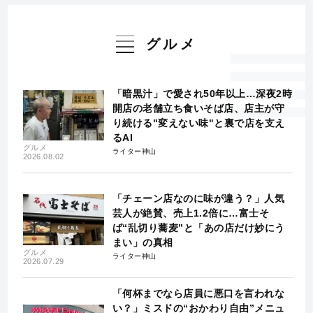
グルメ
「暗黒汁」で愛され50年以上…深夜2時
開店の老舗立ち食いそば店、店主が守
り続ける"変えない味"と裏で店を支え
るAI
グルメ
ライター神山
2026.08.02
「チェーン店なのに味が違う？」人気
芸人が絶賛、売上1.2倍に…富士そ
ば“乱切り蕎麦”と「あの店だけ妙にう
まい」の真相
グルメ
ライター神山
2026.07.29
「何杯までなら店員に悪口を言われな
い？」ミスドの“おかわり自由”メニュ