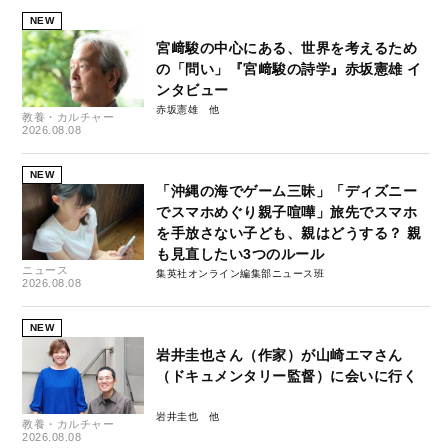
NEW
宮﨑駿の中心にある、世界を考えるため
の「問い」『宮﨑駿の詩学』赤坂憲雄 イ
ンタビュー
赤坂憲雄
教養・カルチャー
2026.08.08
NEW
「沖縄の海でゲーム三昧」「ディズニー
でスマホめぐり親子喧嘩」旅先でスマホ
を手放さない子ども、親はどうする？ 親
も見直したい3つのルール
ニュース
集英社オンライン編集部ニュース班
2026.08.08
NEW
岩井圭也さん（作家）が山崎エマさん
（ドキュメンタリー監督）に会いに行く
岩井圭也
教養・カルチャー
2026.08.08