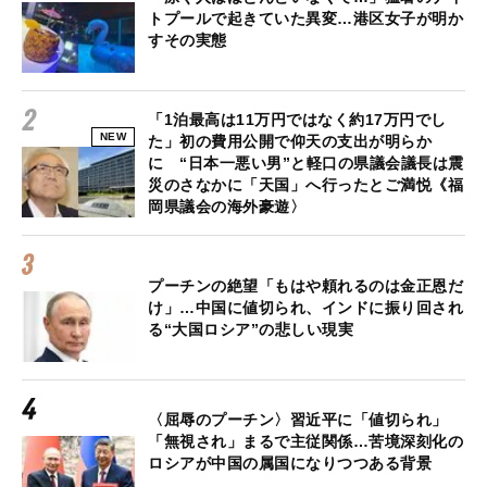
トプールで起きていた異変…港区女子が明か
すその実態
「1泊最高は11万円ではなく約17万円でし
NEW
た」初の費用公開で仰天の支出が明らか
に “日本一悪い男”と軽口の県議会議長は震
災のさなかに「天国」へ行ったとご満悦《福
岡県議会の海外豪遊〉
プーチンの絶望「もはや頼れるのは金正恩だ
け」…中国に値切られ、インドに振り回され
る“大国ロシア”の悲しい現実
〈屈辱のプーチン〉習近平に「値切られ」
「無視され」まるで主従関係…苦境深刻化の
ロシアが中国の属国になりつつある背景