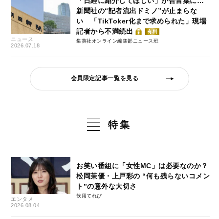
「日経に紹介してほしい」が合言葉に…
新聞社の“記者流出ドミノ”が止まらな
い 「TikToker化まで求められた」現場
記者から不満続出
有料
ニュース
集英社オンライン編集部ニュース班
2026.07.18
会員限定記事一覧を見る
特集
お笑い番組に「女性MC」は必要なのか？
松岡茉優・上戸彩の “何も残らないコメン
ト”の意外な大切さ
飲用てれび
エンタメ
2026.08.04