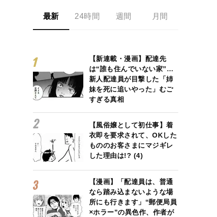
最新
24時間
週間
月間
【新連載・漫画】配達先
は“誰も住んでいない家”…
新人配達員が目撃した「姉
妹を死に追いやった」むご
すぎる真相
【風俗嬢として初仕事】着
衣即を要求されて、OKした
もののお客さまにマジギレ
した理由は!? (4)
【漫画】「配達員は、普通
なら踏み込まないような場
所にも行きます」“郵便局員
×ホラー”の異色作、作者が