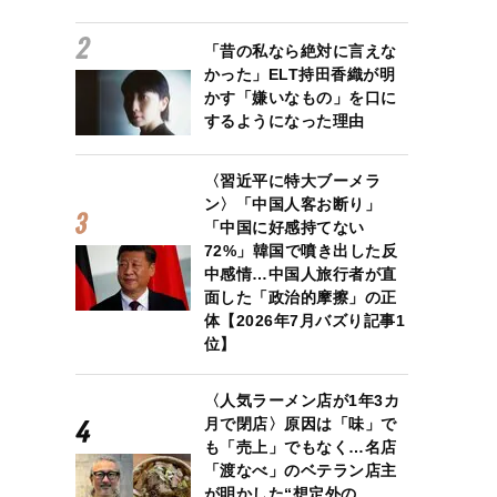
「昔の私なら絶対に言えな
かった」ELT持田香織が明
かす「嫌いなもの」を口に
するようになった理由
〈習近平に特大ブーメラ
ン〉「中国人客お断り」
「中国に好感持てない
72%」韓国で噴き出した反
中感情…中国人旅行者が直
面した「政治的摩擦」の正
体【2026年7月バズり記事1
位】
〈人気ラーメン店が1年3カ
月で閉店〉原因は「味」で
も「売上」でもなく…名店
「渡なべ」のベテラン店主
が明かした“想定外の