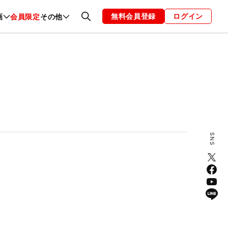
無料会員登録
ログイン
画
会員限定
その他
ファッション
恋愛・結婚
編集部
お知らせ