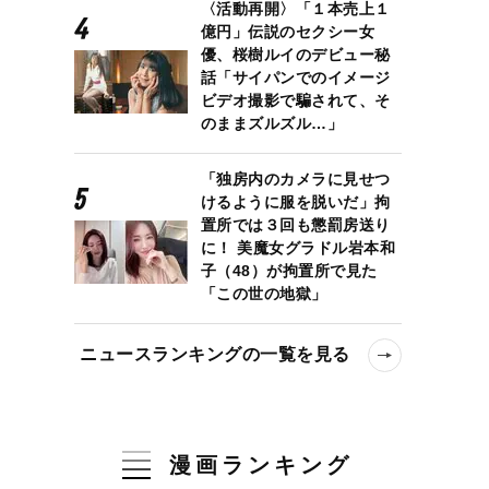
〈活動再開〉「１本売上１
億円」伝説のセクシー女
優、桜樹ルイのデビュー秘
話「サイパンでのイメージ
ビデオ撮影で騙されて、そ
のままズルズル…」
「独房内のカメラに見せつ
けるように服を脱いだ」拘
置所では３回も懲罰房送り
に！ 美魔女グラドル岩本和
子（48）が拘置所で見た
「この世の地獄」
ニュースランキングの一覧を見る
漫画ランキング