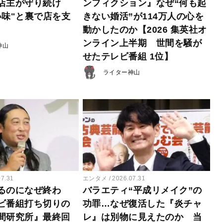
店主が守り続け
ンフィクション』なぜ“何も起
い味"と裏で店を支
きない婚活”が114万人の心を
動かしたのか【2026 集英社オ
ンライン上半期 世間を騒が
神山
せたテレビ番組 1位】
ライター神山
07.31
エンタメ
2026.07.31
るのになぜ終わ
バラエティ“平成リメイク”の
ビ番組打ち切りの
功罪…なぜ復活した『炎チャ
間研究所』最終回
レ』は別物に見えたのか 当