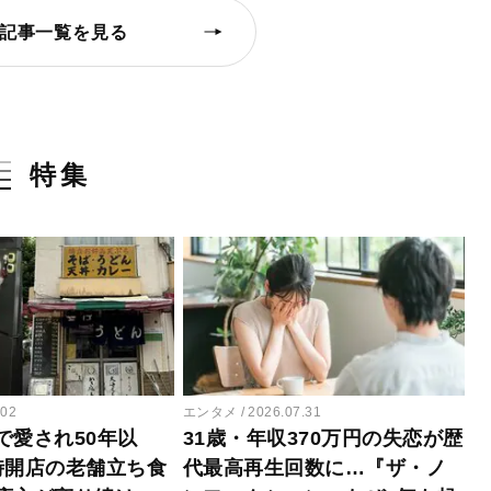
記事一覧を見る
特集
.02
エンタメ
2026.07.31
で愛され50年以
31歳・年収370万円の失恋が歴
時開店の老舗立ち食
代最高再生回数に…『ザ・ノ