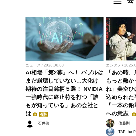
ニュース
2026.08.03
エンタメ
2025.
AI相場「第2幕」へ！ バブルは
「あの時、
まだ崩壊していない…大化け
もっと熱か
期待の注目銘柄５選！ NVIDIA
ね」美空ひ
一強時代に終止符を打つ「誰
込められた
もが知っている」あの会社と
『一本の鉛
は
への意志
有料
石井僚一
佐藤剛
TAP the 