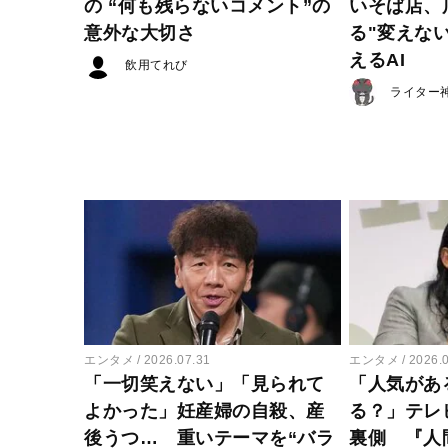
の “何も残らないコメント”の
いそば店、
意外な大切さ
る"変えな
えるAI
飲用てれび
ライター
エンタメ
2026.07.31
エンタメ
2026.
「一切笑えない」「見られて
「人気があ
よかった」妊産婦の自殺、産
る？」テレ
後うつ… 重いテーマを“バラ
裏側 『人