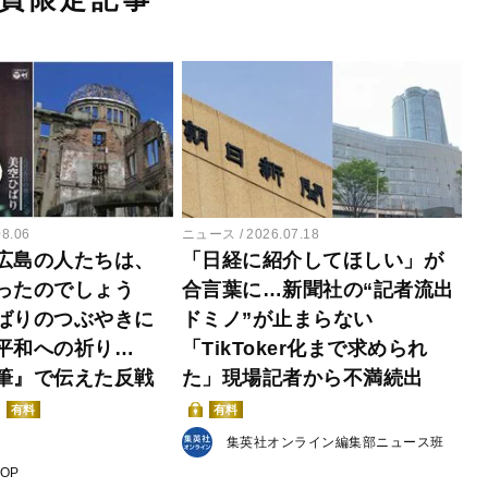
08.06
ニュース
2026.07.18
広島の人たちは、
「日経に紹介してほしい」が
ったのでしょう
合言葉に…新聞社の“記者流出
ばりのつぶやきに
ドミノ”が止まらない
平和への祈り…
「TikToker化まで求められ
筆』で伝えた反戦
た」現場記者から不満続出
有料
有料
集英社オンライン編集部ニュース班
POP