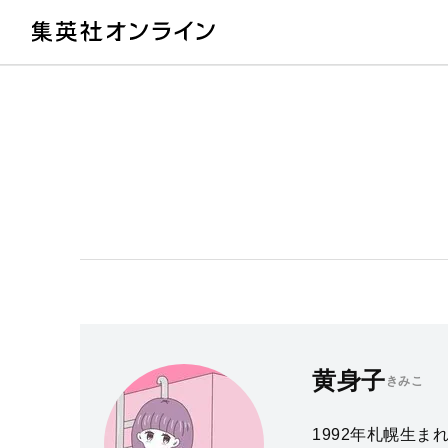
教
黄身子
きみこ
1992年札幌生