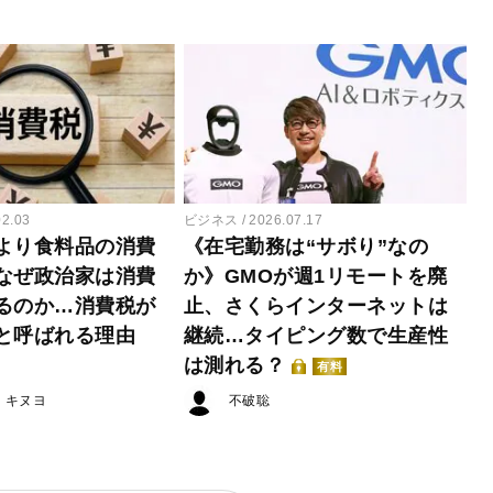
02.03
ビジネス
2026.07.17
より食料品の消費
《在宅勤務は“サボり”なの
なぜ政治家は消費
か》GMOが週1リモートを廃
るのか…消費税が
止、さくらインターネットは
と呼ばれる理由
継続…タイピング数で生産性
は測れる？
有料
・キヌヨ
不破聡