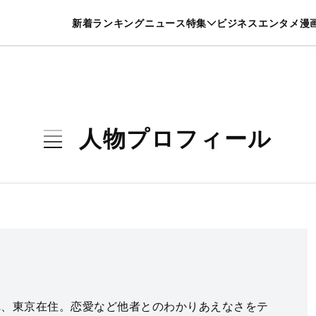
特集一覧を見る
漫画一覧を見る
新着
ランキング
ニュース
特集
ビジネス
エンタメ
漫
養・カルチャー
暮らし
スポーツ
ヘルスケア
美容
グルメ
人物プロフィール
まれ、東京在住。恋愛など他者とのわかりあえなさをテ