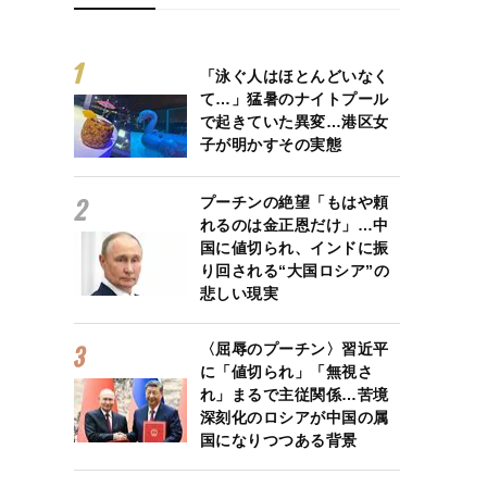
「泳ぐ人はほとんどいなく
て…」猛暑のナイトプール
で起きていた異変…港区女
子が明かすその実態
プーチンの絶望「もはや頼
れるのは金正恩だけ」…中
国に値切られ、インドに振
り回される“大国ロシア”の
悲しい現実
〈屈辱のプーチン〉習近平
に「値切られ」「無視さ
れ」まるで主従関係…苦境
深刻化のロシアが中国の属
国になりつつある背景