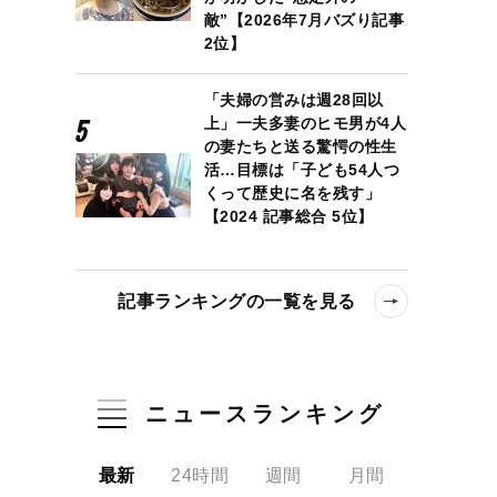
敵”【2026年7月バズり記事
2位】
「夫婦の営みは週28回以
上」一夫多妻のヒモ男が4人
の妻たちと送る驚愕の性生
活…目標は「子ども54人つ
くって歴史に名を残す」
【2024 記事総合 5位】
記事ランキングの一覧を見る
ニュースランキング
最新
24時間
週間
月間