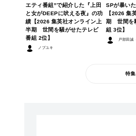
エティ番組”で紹介した『上田
SPが暴い
と女がDEEPに吠える夜』の功
【2026 
績【2026 集英社オンライン上
期 世間を
半期 世間を騒がせたテレビ
組 3位】
番組 2位】
戸部田誠
ノブユキ
特集