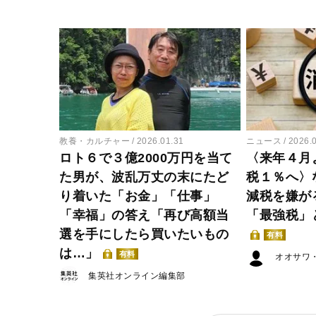
教養・カルチャー
2026.01.31
ニュース
2026.
ロト６で３億2000万円を当て
〈来年４月
た男が、波乱万丈の末にたど
税１％へ〉
り着いた「お金」「仕事」
減税を嫌が
「幸福」の答え「再び高額当
「最強税」
選を手にしたら買いたいもの
有料
は…」
有料
オオサワ
集英社オンライン編集部