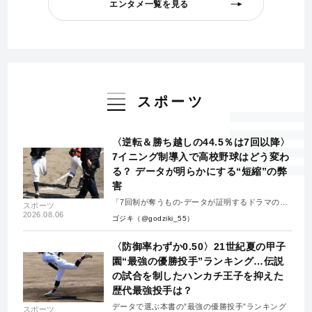
エンタメ一覧を見る
スポーツ
〈逆転＆勝ち越しの44.5％は7回以降〉
7イニング制導入で高校野球はどう変わ
る？ データが明らかにする“短縮”の弊
害
「7回制が奪うもの-データが証明するドラマの消
スポーツ
失-」
2026.08.06
ゴジキ（@godziki_55）
〈防御率わずか0.50〉21世紀夏の甲子
園“最強の優勝投手”ランキング…伝説
の試合を制したハンカチ王子を抑えた
歴代最強投手は？
データで選ぶ本書の”最強の優勝投手”ランキング
スポーツ