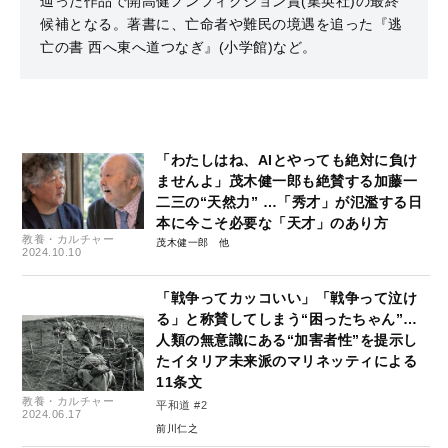
辿った作品で開高健ノンフィクション賞(集英社)の最終
候補となる。著書に、亡命者や難民の境遇を追った『逃
亡の書 西へ東へ道つなぎ』(小学館)など。
「わたしはね、AIとやっても絶対に負け
ませんよ」茂木健一郎も絶賛する加藤一
二三の“天然力” …「秀才」が氾濫する日
本に今こそ必要な「天才」のあり方
教養・カルチャー
茂木健一郎
2024.10.10
「戦争ってカッコいい」「戦争って泣け
る」と称賛してしまう“困ったちゃん”…
人類の無意識にある“加害者性”を提示し
たイタリア未来派のマリネッティによる
11条文
教養・カルチャー
平和道 #2
2024.06.17
前川仁之