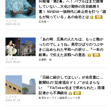
AI相場「第2幕」へ！ バブルはまだ崩壊
していない…大化け期待の注目銘柄５
選！ NVIDIA一強時代に終止符を打つ「誰
もが知っている」あの会社とは
有料
ニュース
石井僚一
2026.08.03
「あの時、広島の人たちは、もっと熱か
ったのでしょうね」美空ひばりのつぶや
きに込められた平和への祈り…『一本の
鉛筆』で伝えた反戦への意志
有料
エンタメ
佐藤剛
2025.08.06
「日経に紹介してほしい」が合言葉に…
新聞社の“記者流出ドミノ”が止まらな
い 「TikToker化まで求められた」現場
記者から不満続出
有料
ニュース
集英社オンライン編集部ニュース班
2026.07.18