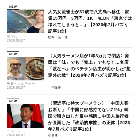
NEW
人気女流雀士が31歳で八丈島へ移住…家
賃15万円→3万円、1K→4LDK「東京では
壊れてしまうと…」【2026年7月バズり
記事3位】
暮らし
松岡千晶
2026.08.07
NEW
〈人気ラーメン店が1年3カ月で閉店〉原
因は「味」でも「売上」でもなく…名店
「渡なべ」のベテラン店主が明かした“想
定外の敵”【2026年7月バズり記事2位】
教養・カルチャー
2026.08.07
井手隊長
NEW
〈習近平に特大ブーメラン〉「中国人客
お断り」「中国に好感持てない72%」韓
国で噴き出した反中感情…中国人旅行者
が直面した「政治的摩擦」の正体【2026
年7月バズり記事1位】
ニュース
2026.08.07
小倉健一