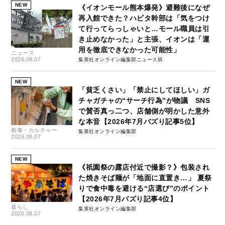
NEW
《イオンモール熊本爆発》避難後になぜ
再入館できた？ハビタ幹部は「気をつけ
て行ってらっしゃいと…モール職員は引
き止めなかった」と主張、イオンは「運
用を徹底できなかった可能性」
ニュース
2026.08.07
集英社オンライン編集部ニュース班
NEW
「貧乏くさい」「禁止にしてほしい」ガ
チャガチャの“サーチ行為”が物議 SNS
で賛否真っ二つ、店舗側が明かした意外
な本音【2026年7月バズり記事5位】
教養・カルチャー
集英社オンライン編集部
2026.08.07
NEW
《祇園祭の露店付近で撮影？》包装され
た焼きそば麺が「地面に直置き…」 夏祭
りで食中毒を避ける“店選び”のポイント
【2026年7月バズり記事4位】
暮らし
集英社オンライン編集部
2026.08.07