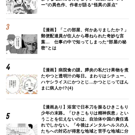
ー”の異色作、作者が語る“怪異の原点”
【漫画】「この部屋、何かありましたか？」
郵便配達員が住人から尋ねられた奇妙な言
葉… 仕事の中で知ってしまった“部屋の秘
密”とは
【漫画】病院食の謎。膵炎の私だけ果物を煮
たやつと透明汁の毎日。まわりはシチュー、
ハヤシライスにかつとじ…かつとじってほん
まに病人か!?(4)
【漫画あり】浴室で日本刀を振るひきこもり
少年の末路。「ひきこもりは精神疾患」とい
うことを伝えないのは、自治体や国の責任逃
れでしかない。「今後はメンタルヘルスの人
たちへの対応が得意な地域と苦手な地域に分