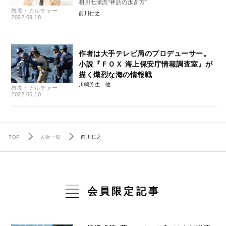
相川七瀬流“神話の歩き方”
教養・カルチャー
前川仁之
2022.09.18
作者は大手テレビ局のプロデューサー。
小説『ＦＯＸ 海上保安庁情報調査室』が
描く熾烈な海の情報戦
川嶋芳生
教養・カルチャー
2022.06.10
TOP
人物一覧
前川仁之
会員限定記事