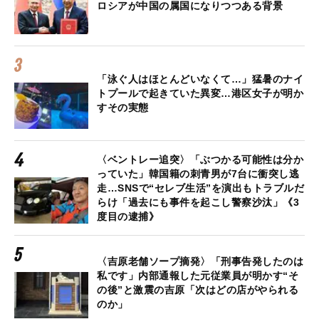
ロシアが中国の属国になりつつある背景
「泳ぐ人はほとんどいなくて…」猛暑のナイ
トプールで起きていた異変…港区女子が明か
すその実態
〈ベントレー追突〉「ぶつかる可能性は分か
っていた」韓国籍の刺青男が7台に衝突し逃
走…SNSで“セレブ生活”を演出もトラブルだ
らけ「過去にも事件を起こし警察沙汰」《3
度目の逮捕》
〈吉原老舗ソープ摘発〉「刑事告発したのは
私です」内部通報した元従業員が明かす“そ
の後”と激震の吉原「次はどの店がやられる
のか」