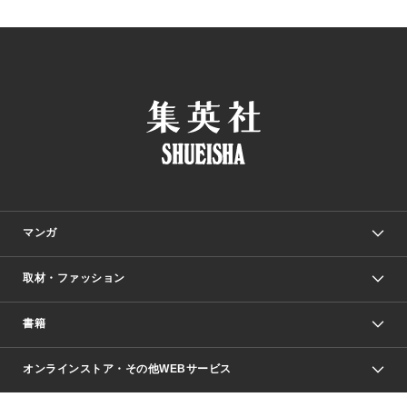
マンガ
取材・ファッション
少年マンガ
週刊少年ジャンプ
書籍
ファッション・美容
青年マンガ
ジャンプSQ.
Seventeen
週刊ヤングジャンプ
オンラインストア・その他WEBサービス
文芸・文庫・総合
芸能・情報・スポーツ
少女マンガ
Vジャンプ
non-no Web
ヤングジャンプ定期購読デジタル