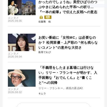
かったのでしょうね」美空ひばりのつ
ぶやきに込められた平和への祈り…
『一本の鉛筆』で伝えた反戦への意志
有料
エンタメ
2025.08.06
佐藤剛
お笑い番組に「女性MC」は必要なの
か？ 松岡茉優・上戸彩の “何も残らな
いコメント”の意外な大切さ
飲用てれび
エンタメ
2026.08.04
「不義理をしたまま墓場には行けな
い」リリー・フランキーが明かす、入
手困難な『おでんくん』と“書くこ
と”への回帰
リリー・フランキー、表現の原点#2
エンタメ
2026.08.02
キムラ