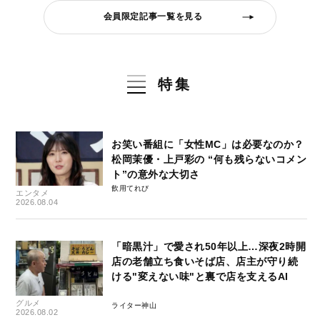
会員限定記事一覧を見る
特集
お笑い番組に「女性MC」は必要なのか？
松岡茉優・上戸彩の “何も残らないコメン
ト”の意外な大切さ
飲用てれび
エンタメ
2026.08.04
「暗黒汁」で愛され50年以上…深夜2時開
店の老舗立ち食いそば店、店主が守り続
ける"変えない味"と裏で店を支えるAI
グルメ
ライター神山
2026.08.02