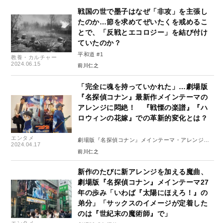
戦国の世で墨子はなぜ「非攻」を主張し
たのか…節を求めてぜいたくを戒めるこ
とで、「反戦とエコロジー」を結び付け
ていたのか？
平和道 #1
教養・カルチャー
2024.06.15
前川仁之
「完全に魂を持っていかれた」…劇場版
『名探偵コナン』最新作メインテーマの
アレンジに悶絶！ 『戦慄の楽譜』『ハ
ロウィンの花嫁』での革新的変化とは？
エンタメ
劇場版『名探偵コナン』メインテーマ・アレンジ変
2024.04.17
遷史#2
前川仁之
新作のたびに新アレンジを加える魔曲、
劇場版『名探偵コナン』メインテーマ27
年の歩み「いわば『太陽にほえろ！』の
弟分」「サックスのイメージが定着した
のは『世紀末の魔術師』で」
エンタメ