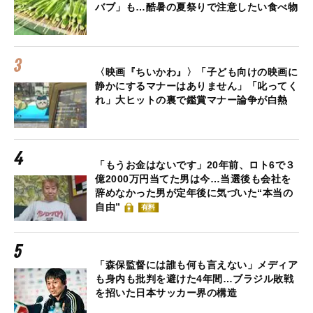
バブ」も…酷暑の夏祭りで注意したい食べ物
〈映画『ちいかわ』〉「子ども向けの映画に
静かにするマナーはありません」「叱ってく
れ」大ヒットの裏で鑑賞マナー論争が白熱
「もうお金はないです」20年前、ロト6で３
億2000万円当てた男は今…当選後も会社を
辞めなかった男が定年後に気づいた“本当の
自由”
有料
「森保監督には誰も何も言えない」メディア
も身内も批判を避けた4年間…ブラジル敗戦
を招いた日本サッカー界の構造