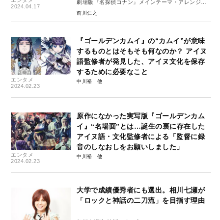
劇場版『名探偵コナン』メインテーマ・アレンジ変
2024.04.17
遷史#1
前川仁之
『ゴールデンカムイ』の“カムイ”が意味
するものとはそもそも何なのか？ アイヌ
語監修者が発見した、アイヌ文化を保存
するために必要なこと
エンタメ
中川裕
2024.02.23
原作になかった実写版『ゴールデンカム
イ』“名場面”とは…誕生の裏に存在した
アイヌ語・文化監修者による「監督に録
音のしなおしをお願いしました」
エンタメ
中川裕
2024.02.23
大学で成績優秀者にも選出。相川七瀬が
「ロックと神話の二刀流」を目指す理由