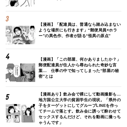
【漫画】「配達員は、普通なら踏み込まない
ような場所にも行きます」“郵便局員×ホラ
ー”の異色作、作者が語る“怪異の原点”
【漫画】「この部屋、何かありましたか？」
郵便配達員が住人から尋ねられた奇妙な言
葉… 仕事の中で知ってしまった“部屋の秘
密”とは
【漫画あり】飲み会で裸にして動画撮影も…
地方国公立大学の貧困学生の現状。「県外の
子をターゲットにしてグループLINEを作っ
てチームで落とす。飲み会に誘って酔わせて
セックスするんだけど、それを動画に撮っち
ゃうんです」