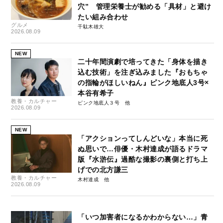
穴” 管理栄養士が勧める「具材」と避け
たい組み合わせ
グルメ
千駄木雄大
2026.08.09
NEW
二十年間演劇で培ってきた「身体を描き
込む技術」を注ぎ込みました『おもちゃ
の指輪がほしいねん』ピンク地底人3号×
本谷有希子
教養・カルチャー
ピンク地底人３号
2026.08.09
NEW
「アクションってしんどいな」本当に死
ぬ思いで…俳優・木村達成が語るドラマ
版『水滸伝』過酷な撮影の裏側と打ち上
げでの北方謙三
教養・カルチャー
木村達成
2026.08.09
「いつ加害者になるかわからない…」青