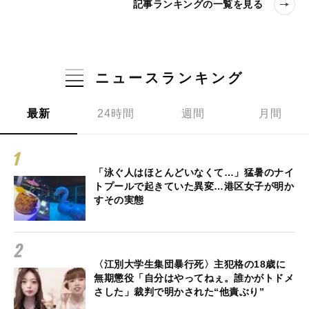
記事ランキングの一覧を見る
ニュースランキング
最新
24時間
週間
月間
「泳ぐ人はほとんどいなくて…」猛暑のナイ
トプールで起きていた異変…港区女子が明か
すその実態
〈江別大学生集団暴行死〉主犯格の18歳に
無期懲役「自分はやってねぇ。誰かがトドメ
さした」裁判で明かされた“他責ぶり”