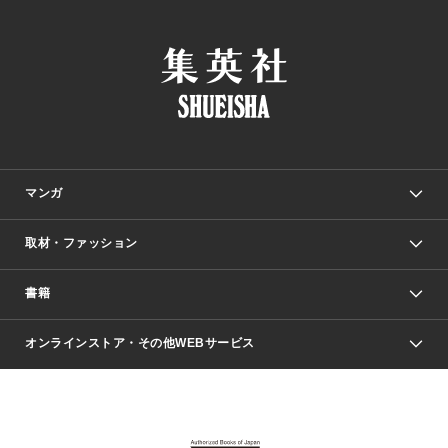
マンガ
取材・ファッション
少年マンガ
週刊少年ジャンプ
書籍
ファッション・美容
青年マンガ
ジャンプSQ.
Seventeen
週刊ヤングジャンプ
オンラインストア・その他WEBサービス
文芸・文庫・総合
芸能・情報・スポーツ
少女マンガ
Vジャンプ
non-no Web
ヤングジャンプ定期購読デジタル
すばる
Myojo
オンラインストア
りぼん
学芸・ノンフィクション・新書
最強ジャンプ
女性マンガ
@BAILA
ヤンジャン＋
小説すばる
週プレNEWS
マーガレット
集英社OTOコンテンツ
集英社 学芸編集部
少年ジャンプ＋