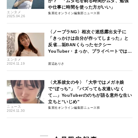
か？ 「ムダ毛を剃る時間がムダ、勉強
や仕事に時間を使った方がいい」
エンタメ
集英社オンライン編集部ニュース班
2025.04.26
〈ノーブラNG〉相次ぐ迷惑露出女子に
「きっかけは自分が作ってしまった」と
反省…垢BANくらったセクシー
YouTuber・まっか、プライベートでは…
エンタメ
2024.11.19
渡辺ありさ
〈犬系彼女の今〉「大学ではメガネ娘
で“ぼっち”」「バズっても友達いなく
て…」YouTuberののちが語る意外な生い
立ちと“いじめ”
ニュース
集英社オンライン編集部ニュース班
2024.11.30