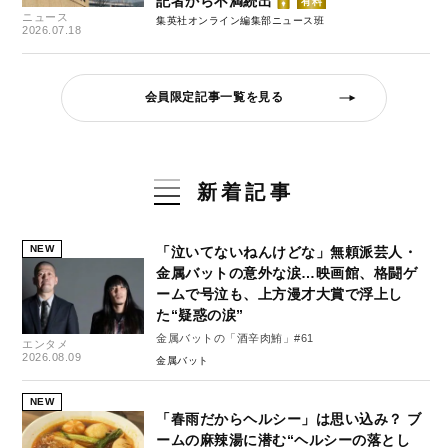
記者から不満続出
有料
ニュース
集英社オンライン編集部ニュース班
2026.07.18
会員限定記事一覧を見る
新着記事
NEW
「泣いてないねんけどな」無頼派芸人・
金属バットの意外な涙…映画館、格闘ゲ
ームで号泣も、上方漫才大賞で浮上し
た“疑惑の涙”
金属バットの「酒辛肉鮪」#61
エンタメ
2026.08.09
金属バット
NEW
「春雨だからヘルシー」は思い込み？ ブ
ームの麻辣湯に潜む“ヘルシーの落とし