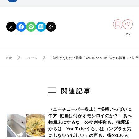
25
TOP
ニュース
中学生がなりたい職業「YouTuber」が1位から転落…Ｚ
関連記事
〈ユーチューバー炎上〉“浴槽いっぱいに
牛丼”動画は何がオモシロイのか？「食べ
物粗末にするな」の批判多数も、擁護派
からは「YouTubeくらいはコンプラを気
にしないでほしい」の声も。街の100人