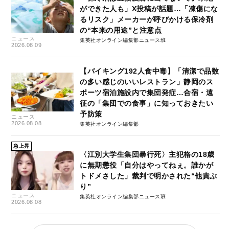
ができた人も」X投稿が話題…「凍傷にな
るリスク」メーカーが呼びかける保冷剤
の“本来の用途”と注意点
ニュース
集英社オンライン編集部ニュース班
2026.08.09
【バイキング192人食中毒】「清潔で品数
の多い感じのいいレストラン」静岡のス
ポーツ宿泊施設内で集団発症…合宿・遠
征の「集団での食事」に知っておきたい
予防策
ニュース
2026.08.08
集英社オンライン編集部
急上昇
〈江別大学生集団暴行死〉主犯格の18歳
に無期懲役「自分はやってねぇ。誰かが
トドメさした」裁判で明かされた“他責ぶ
り”
ニュース
集英社オンライン編集部ニュース班
2026.08.08