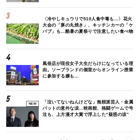
〈冷やしキュウリで510人食中毒も…〉花火
大会の「豚の丸焼き」、キッチンカーの「ケ
バブ」も…酷暑の夏祭りで注意したい食べ物
風俗店が現役女子大生だらけになっている理
由。ソープランドの個室からオンライン授業
に参加する嬢も…
「泣いてないねんけどな」無頼派芸人・金属
NEW
バットの意外な涙…映画館、格闘ゲームで号
泣も、上方漫才大賞で浮上した“疑惑の涙”