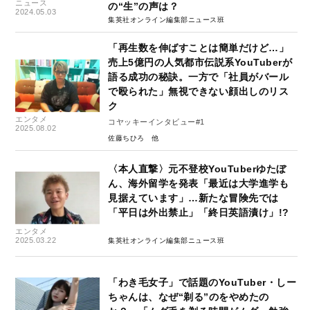
ニュース
の“生”の声は？
2024.05.03
集英社オンライン編集部ニュース班
「再生数を伸ばすことは簡単だけど…」
売上5億円の人気都市伝説系YouTuberが
語る成功の秘訣。一方で「社員がバール
で殴られた」無視できない顔出しのリス
ク
エンタメ
コヤッキーインタビュー#1
2025.08.02
佐藤ちひろ
〈本人直撃〉元不登校YouTuberゆたぼ
ん、海外留学を発表「最近は大学進学も
見据えています」…新たな冒険先では
「平日は外出禁止」「終日英語漬け」!?
エンタメ
2025.03.22
集英社オンライン編集部ニュース班
「わき毛女子」で話題のYouTuber・しー
ちゃんは、なぜ“剃る”のをやめたの