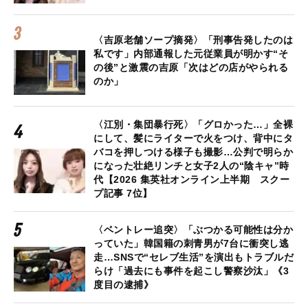
〈吉原老舗ソープ摘発〉「刑事告発したのは
私です」内部通報した元従業員が明かす“そ
の後”と激震の吉原「次はどの店がやられる
のか」
〈江別・集団暴行死〉「グロかった…」全裸
にして、髪にライターで火をつけ、背中にタ
バコを押しつける様子も撮影…公判で明らか
になった壮絶リンチと女子2人の“陰キャ”時
代【2026 集英社オンライン上半期 スクー
プ記事 7位】
〈ベントレー追突〉「ぶつかる可能性は分か
っていた」韓国籍の刺青男が7台に衝突し逃
走…SNSで“セレブ生活”を演出もトラブルだ
らけ「過去にも事件を起こし警察沙汰」《3
度目の逮捕》