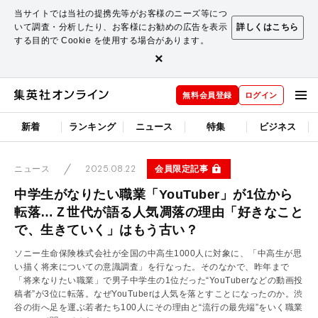
当サイトでは当社の提携先等がお客様のニーズ等につ
いて調査・分析したり、お客様にお勧めの広告を表示
詳しくはこちら
する目的で Cookie を使用する場合があります。
×
無料会員登録
ログイン
新着
ランキング
ニュース
特集
ビジネス
2025.08.22
会員限定記事
ニュース
中学生がなりたい職業「YouTuber」が1位から
転落…Ｚ世代が語る人気凋落の理由「好きなこと
で、生きていく」はもう古い？
ソニー生命保険株式会社が全国の中高生1000人に対象に、「中高生が思
い描く将来についての意識調査」を行なった。そのなかで、昨年まで
「将来なりたい職業」で男子中学生の1位だった“YouTuberなどの動画投
稿者”が3位に転落。なぜYouTuberは人気を落とすことになったのか。渋
谷の街へ足を運ぶ若者たち100人にその理由と“流行の最先端”をいく職業