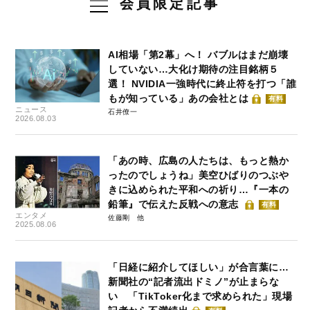
会員限定記事
AI相場「第2幕」へ！ バブルはまだ崩壊
していない…大化け期待の注目銘柄５
選！ NVIDIA一強時代に終止符を打つ「誰
もが知っている」あの会社とは
有料
ニュース
石井僚一
2026.08.03
「あの時、広島の人たちは、もっと熱か
ったのでしょうね」美空ひばりのつぶや
きに込められた平和への祈り…『一本の
鉛筆』で伝えた反戦への意志
有料
エンタメ
佐藤剛
2025.08.06
「日経に紹介してほしい」が合言葉に…
新聞社の“記者流出ドミノ”が止まらな
い 「TikToker化まで求められた」現場