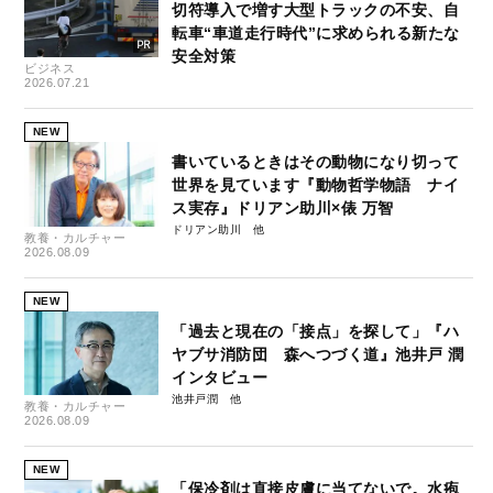
切符導入で増す大型トラックの不安、自
転車“車道走行時代”に求められる新たな
安全対策
ビジネス
2026.07.21
NEW
書いているときはその動物になり切って
世界を見ています『動物哲学物語 ナイ
ス実存』ドリアン助川×俵 万智
ドリアン助川
教養・カルチャー
2026.08.09
NEW
「過去と現在の「接点」を探して」『ハ
ヤブサ消防団 森へつづく道』池井戸 潤
インタビュー
池井戸潤
教養・カルチャー
2026.08.09
NEW
「保冷剤は直接皮膚に当てないで。水疱