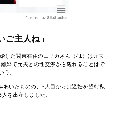
Powered by 
GliaStudios
M
いご主人ね」
u
t
婚した関東在住のエリカさん（41）は元夫
e
。離婚で元夫との性交渉から逃れることはで
いう。
2年あいたものの、3人目からは避妊を望む私
6人を出産しました。