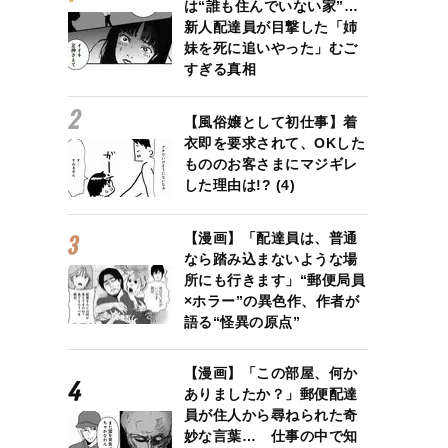
は“誰も住んでいない家”…
新人配達員が目撃した「姉
妹を死に追いやった」むご
すぎる真相
【風俗嬢として初仕事】着
衣即を要求されて、OKした
もののお客さまにマジギレ
した理由は!? (4)
【漫画】「配達員は、普通
なら踏み込まないような場
所にも行きます」“郵便局員
×ホラー”の異色作、作者が
語る“怪異の原点”
【漫画】「この部屋、何か
ありましたか？」郵便配達
員が住人から尋ねられた奇
妙な言葉… 仕事の中で知