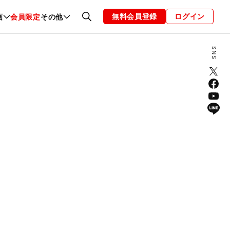
無料会員登録
ログイン
画
会員限定
その他
ファッション
恋愛・結婚
編集部
お知らせ