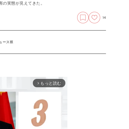
被害の実態が見えてきた。
14
ュース班
もっと読む
arrow_forward_ios