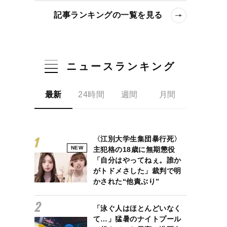
記事ランキングの一覧を見る
ニュースランキング
最新
24時間
週間
月間
〈江別大学生集団暴行死〉
NEW
主犯格の18歳に無期懲役
「自分はやってねぇ。誰か
がトドメさした」裁判で明
かされた“他責ぶり”
「泳ぐ人はほとんどいなく
て…」猛暑のナイトプール