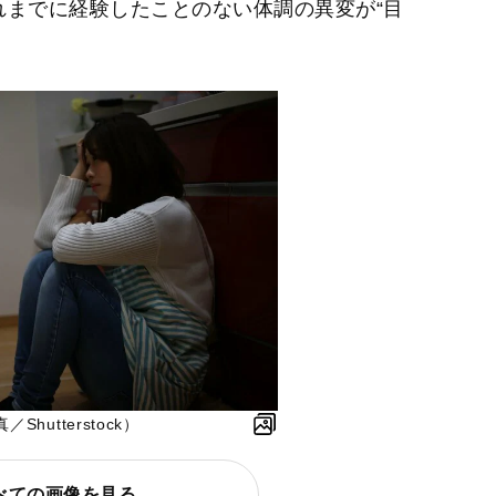
れまでに経験したことのない体調の異変が“目
」
hutterstock）
べての画像を見る