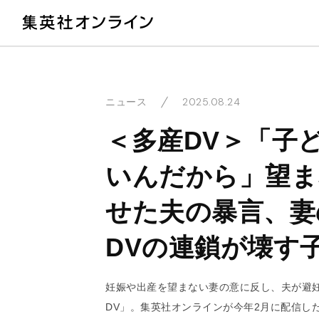
教
2025.08.24
ニュース
＜多産DV＞「子
いんだから」望ま
せた夫の暴言、妻
DVの連鎖が壊す
妊娠や出産を望まない妻の意に反し、夫が避
DV」。集英社オンラインが今年2月に配信し