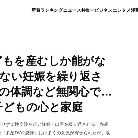
特集一覧を見る
漫画一覧を見る
新着
ランキング
ニュース
特集
ビジネス
エンタメ
漫
養・カルチャー
暮らし
スポーツ
ヘルスケア
美容
グルメ
どもを産むしか能がな
ない妊娠を繰り返さ
の体調など無関心で…
子どもの心と家庭
妊せずに性交渉を行い妊娠・出産を繰り返させる「多産
た『多産DVの恐怖』には多くの意見が寄せられたが、取