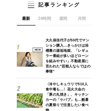
記事ランキング
最新
24時間
週間
月間
大久保佳代子が50代でマン
ション購入…きっかけは浴
NEW
槽裏の湯垢地獄、「レギュ
ラー番組が多いほどローン
を組みやすい」不動産屋に
言われた“芸能人ならではの
事情”
〈冷やしキュウリで510人
食中毒も…〉花火大会の
「豚の丸焼き」、キッチン
カーの「ケバブ」も…酷暑
の夏祭りで注意したい食べ
物