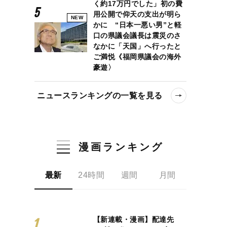
く約17万円でした」初の費
用公開で仰天の支出が明ら
NEW
かに “日本一悪い男”と軽
口の県議会議長は震災のさ
なかに「天国」へ行ったと
ご満悦《福岡県議会の海外
豪遊〉
ニュースランキングの一覧を見る
漫画ランキング
最新
24時間
週間
月間
【新連載・漫画】配達先