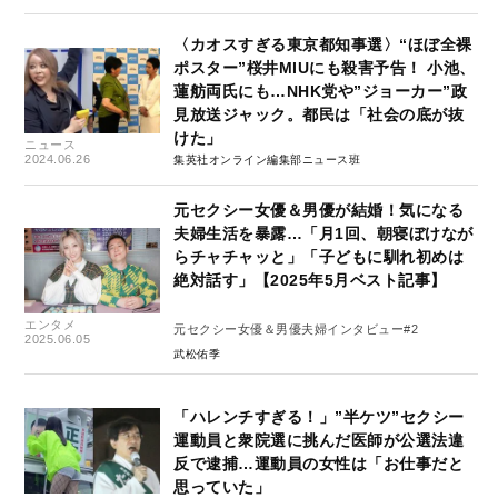
〈カオスすぎる東京都知事選〉“ほぼ全裸
ポスター”桜井MIUにも殺害予告！ 小池、
蓮舫両氏にも…NHK党や”ジョーカー”政
見放送ジャック。都民は「社会の底が抜
けた」
ニュース
2024.06.26
集英社オンライン編集部ニュース班
元セクシー女優＆男優が結婚！気になる
夫婦生活を暴露…「月1回、朝寝ぼけなが
らチャチャッと」「子どもに馴れ初めは
絶対話す」【2025年5月ベスト記事】
エンタメ
元セクシー女優＆男優夫婦インタビュー#2
2025.06.05
武松佑季
「ハレンチすぎる！」”半ケツ”セクシー
運動員と衆院選に挑んだ医師が公選法違
反で逮捕…運動員の女性は「お仕事だと
思っていた」