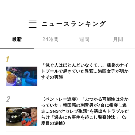
ニュースランキング
最新
24時間
週間
月間
「泳ぐ人はほとんどいなくて…」猛暑のナイ
トプールで起きていた異変…港区女子が明か
すその実態
〈ベントレー追突〉「ぶつかる可能性は分か
っていた」韓国籍の刺青男が7台に衝突し逃
走…SNSで“セレブ生活”を演出もトラブルだ
らけ「過去にも事件を起こし警察沙汰」《3
度目の逮捕》