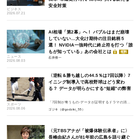
安全対策
ビジネス
2026.07.21
AI相場「第2幕」へ！ バブルはまだ崩壊
していない…大化け期待の注目銘柄５
選！ NVIDIA一強時代に終止符を打つ「誰
もが知っている」あの会社とは
有料
ニュース
石井僚一
2026.08.03
〈逆転＆勝ち越しの44.5％は7回以降〉7
イニング制導入で高校野球はどう変わ
る？ データが明らかにする“短縮”の弊害
「7回制が奪うもの-データが証明するドラマの消
スポーツ
失-」
2026.08.06
ゴジキ（@godziki_55）
〈元TBSアナが「被爆体験伝承者」に〉
長峰由紀さんが81年前の広島を語り継ぐ