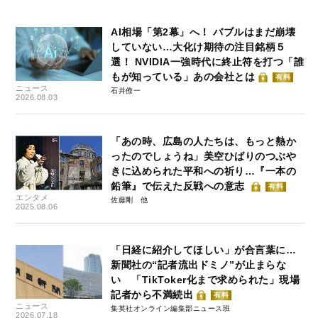
AI相場「第2幕」へ！ バブルはまだ崩壊
していない…大化け期待の注目銘柄５
選！ NVIDIA一強時代に終止符を打つ「誰
もが知っている」あの会社とは
有料
ニュース
石井僚一
2026.08.03
「あの時、広島の人たちは、もっと熱か
ったのでしょうね」美空ひばりのつぶや
きに込められた平和への祈り…『一本の
鉛筆』で伝えた反戦への意志
有料
エンタメ
佐藤剛
2025.08.06
「日経に紹介してほしい」が合言葉に…
新聞社の“記者流出ドミノ”が止まらな
い 「TikToker化まで求められた」現場
記者から不満続出
有料
ニュース
集英社オンライン編集部ニュース班
2026.07.18