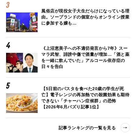
風俗店が現役女子大生だらけになっている理
由。ソープランドの個室からオンライン授業
に参加する嬢も…
《上沼恵美子への不適切発言から7年》スー
マラ武智、誹謗中傷で酒量が増加…「酒と薬
を一緒に飲んでいた」アルコール依存症の
日々を告白
【5日前のパスタを食べた20歳の学生が死
亡】電子レンジの再加熱での殺菌効果も期待
できない「チャーハン症候群」の恐怖
【2026年6月バズり記事1位】
記事ランキングの一覧を見る