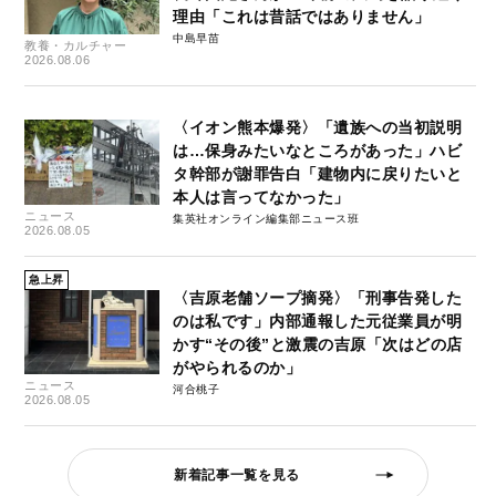
理由「これは昔話ではありません」
中島早苗
教養・カルチャー
2026.08.06
〈イオン熊本爆発〉「遺族への当初説明
は…保身みたいなところがあった」ハビ
タ幹部が謝罪告白「建物内に戻りたいと
本人は言ってなかった」
ニュース
集英社オンライン編集部ニュース班
2026.08.05
急上昇
〈吉原老舗ソープ摘発〉「刑事告発した
のは私です」内部通報した元従業員が明
かす“その後”と激震の吉原「次はどの店
がやられるのか」
ニュース
河合桃子
2026.08.05
新着記事一覧を見る