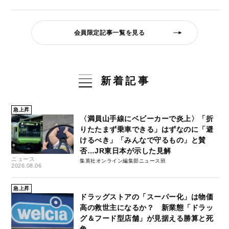
会員限定記事一覧を見る
新着記事
急上昇
〈満員山手線にベビーカーで炎上〉「折
りたたまず乗車できる」はずなのに「避
けるべき」「みんなで守るもの」と賛
否…JR東日本が示した見解
ニュース
集英社オンライン編集部ニュース班
2026.08.06
急上昇
ドラッグストアの「スーパー化」は物価
高の救世主になるか？ 新業態「ドラッ
グ＆フード型店舗」が見据える勝算と死