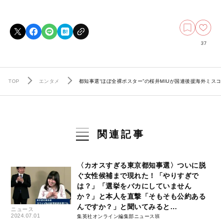
37
TOP
エンタメ
都知事選“ほぼ全裸ポスター”の桜井MIUが国連後援海外ミ
関連記事
〈カオスすぎる東京都知事選〉ついに脱
ぐ女性候補まで現れた！「やりすぎで
は？」「選挙をバカにしていません
か？」と本人を直撃「そもそも公約ある
んですか？」と聞いてみると…
ニュース
2024.07.01
集英社オンライン編集部ニュース班