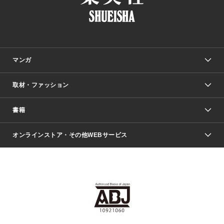
マンガ
取材・ファッション
少年マンガ
週刊少年ジャンプ
書籍
ファッション・美容
青年マンガ
ジャンプSQ.
Seventeen
週刊ヤングジャンプ
オンラインストア・その他WEBサービス
文芸・文庫・総合
芸能・情報・スポーツ
少女マンガ
Vジャンプ
non-no Web
ヤングジャンプ定期購読デジタル
すばる
Myojo
オンラインストア
りぼん
学芸・ノンフィクション・新書
最強ジャンプ
女性マンガ
@BAILA
ヤンジャン＋
小説すばる
週プレNEWS
マーガレット
集英社OTOコンテンツ
集英社 学芸編集部
少年ジャンプ＋
その他WEBサービス
クッキー
ライトノベル・ノベライズ
MAQUIA ONLINE
となりのヤングジャンプ
集英社 文芸ステーション
週プレ グラジャパ！
別冊マーガレット
SHUEISHA MANGA-ART HERITAGE
集英社 ビジネス書
ゼブラック
ココハナ
SHUEISHA ADNAVI
SPUR.JP
集英社Webマガジン Cobalt
グランドジャンプ
web 集英社文庫
キッズ
web Sportiva
マンガMee
ジャンプキャラクターズストア
集英社新書