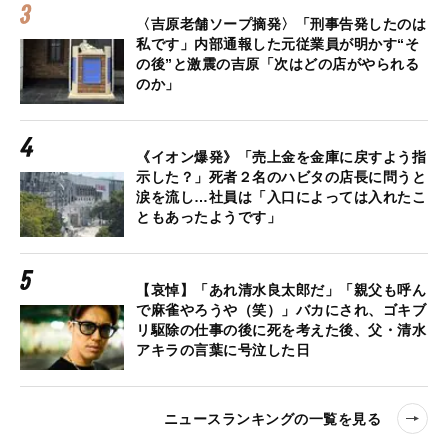
〈吉原老舗ソープ摘発〉「刑事告発したのは
私です」内部通報した元従業員が明かす“そ
の後”と激震の吉原「次はどの店がやられる
のか」
《イオン爆発》「売上金を金庫に戻すよう指
示した？」死者２名のハビタの店長に問うと
涙を流し…社員は「入口によっては入れたこ
ともあったようです」
【哀悼】「あれ清水良太郎だ」「親父も呼ん
で麻雀やろうや（笑）」バカにされ、ゴキブ
リ駆除の仕事の後に死を考えた後、父・清水
アキラの言葉に号泣した日
ニュースランキングの一覧を見る