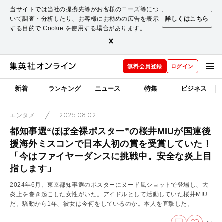
当サイトでは当社の提携先等がお客様のニーズ等につ
いて調査・分析したり、お客様にお勧めの広告を表示
詳しくはこちら
する目的で Cookie を使用する場合があります。
×
無料会員登録
ログイン
新着
ランキング
ニュース
特集
ビジネス
2025.08.02
エンタメ
都知事選“ほぼ全裸ポスター”の桜井MIUが国連後
援海外ミスコンで日本人初の賞を受賞していた！
「今はファイヤーダンスに挑戦中。安全な炎上目
指します」
2024年6月、東京都知事選のポスターにヌード風ショットで登場し、大
炎上を巻き起こした女性がいた。アイドルとして活動していた桜井MIU
だ。騒動から1年、彼女は今何をしているのか。本人を直撃した。