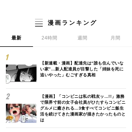
漫画ランキング
最新
24時間
週間
月間
【新連載・漫画】配達先は“誰も住んでいな
い家”…新人配達員が目撃した「姉妹を死に
追いやった」むごすぎる真相
【漫画】「コンビニは私の戦友ッ…!!」激務
で限界寸前の女子会社員がひたすらコンビニ
グルメに癒される…3食すべてコンビニ飯生
活を続けてきた漫画家が描きたかったものと
は