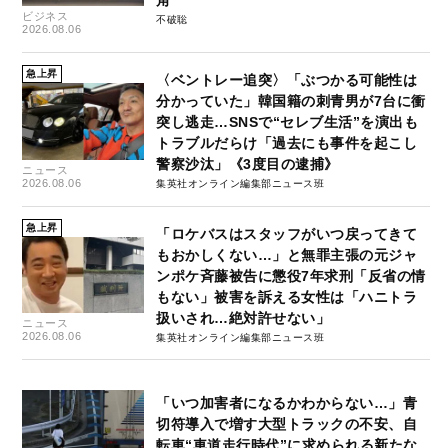
角
ビジネス
不破聡
2026.08.06
急上昇
〈ベントレー追突〉「ぶつかる可能性は
分かっていた」韓国籍の刺青男が7台に衝
突し逃走…SNSで“セレブ生活”を演出も
トラブルだらけ「過去にも事件を起こし
警察沙汰」《3度目の逮捕》
ニュース
2026.08.06
集英社オンライン編集部ニュース班
急上昇
「ロケバスはスタッフがいつ戻ってきて
もおかしくない…」と無罪主張の元ジャ
ンポケ斉藤被告に懲役7年求刑「反省の情
もない」被害を訴える女性は「ハニトラ
扱いされ…絶対許せない」
ニュース
2026.08.06
集英社オンライン編集部ニュース班
「いつ加害者になるかわからない…」青
切符導入で増す大型トラックの不安、自
転車“車道走行時代”に求められる新たな