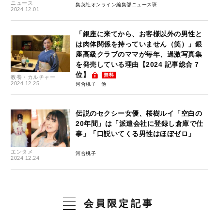
ニュース
集英社オンライン編集部ニュース班
2024.12.01
「銀座に来てから、お客様以外の男性と
は肉体関係を持っていません（笑）」銀
座高級クラブのママが毎年、過激写真集
を発売している理由【2024 記事総合 7
位】
無料
教養・カルチャー
2024.12.25
河合桃子
伝説のセクシー女優、桜樹ルイ「空白の
20年間」は「派遣会社に登録し倉庫で仕
事」「口説いてくる男性はほぼゼロ」
エンタメ
河合桃子
2024.12.24
会員限定記事