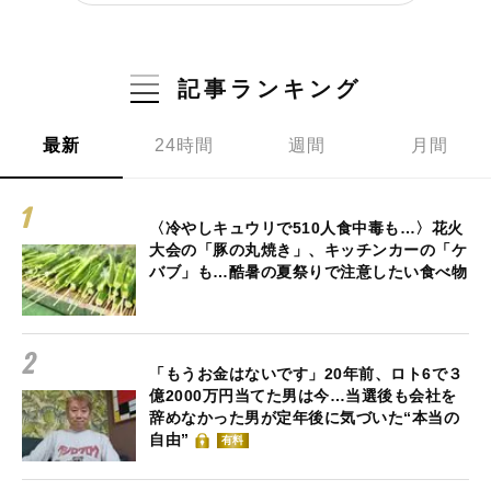
記事ランキング
最新
24時間
週間
月間
〈冷やしキュウリで510人食中毒も…〉花火
大会の「豚の丸焼き」、キッチンカーの「ケ
バブ」も…酷暑の夏祭りで注意したい食べ物
「もうお金はないです」20年前、ロト6で３
億2000万円当てた男は今…当選後も会社を
辞めなかった男が定年後に気づいた“本当の
自由”
有料