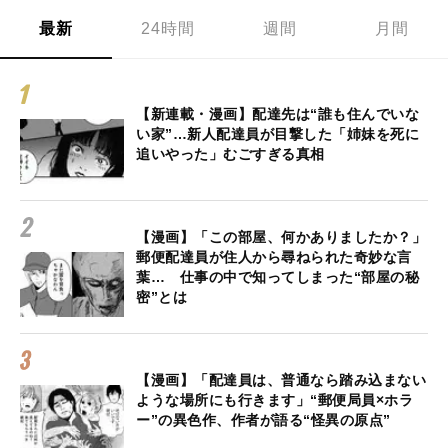
最新
24時間
週間
月間
【新連載・漫画】配達先は“誰も住んでいな
い家”…新人配達員が目撃した「姉妹を死に
追いやった」むごすぎる真相
【漫画】「この部屋、何かありましたか？」
郵便配達員が住人から尋ねられた奇妙な言
葉… 仕事の中で知ってしまった“部屋の秘
密”とは
【漫画】「配達員は、普通なら踏み込まない
ような場所にも行きます」“郵便局員×ホラ
ー”の異色作、作者が語る“怪異の原点”