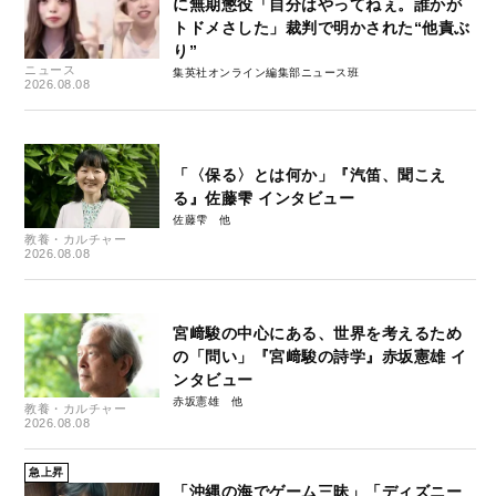
に無期懲役「自分はやってねぇ。誰かが
トドメさした」裁判で明かされた“他責ぶ
り”
ニュース
集英社オンライン編集部ニュース班
2026.08.08
「〈保る〉とは何か」『汽笛、聞こえ
る』佐藤雫 インタビュー
佐藤雫
教養・カルチャー
2026.08.08
宮﨑駿の中心にある、世界を考えるため
の「問い」『宮﨑駿の詩学』赤坂憲雄 イ
ンタビュー
赤坂憲雄
教養・カルチャー
2026.08.08
急上昇
「沖縄の海でゲーム三昧」「ディズニー