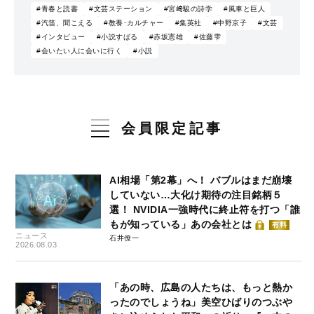
#青春と読書
#文芸ステーション
#宮﨑駿の詩学
#風車と巨人
#汽笛、聞こえる
#教養･カルチャー
#集英社
#中野京子
#文芸
#インタビュー
#小説すばる
#赤坂憲雄
#佐藤雫
#会いたい人に会いに行く
#小説
会員限定記事
AI相場「第2幕」へ！ バブルはまだ崩壊
していない…大化け期待の注目銘柄５
選！ NVIDIA一強時代に終止符を打つ「誰
もが知っている」あの会社とは
有料
ニュース
石井僚一
2026.08.03
「あの時、広島の人たちは、もっと熱か
ったのでしょうね」美空ひばりのつぶや