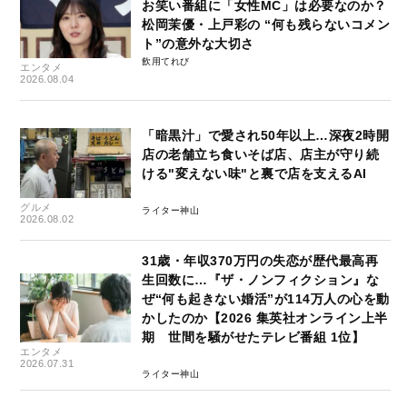
お笑い番組に「女性MC」は必要なのか？
松岡茉優・上戸彩の “何も残らないコメン
ト”の意外な大切さ
飲用てれび
エンタメ
2026.08.04
「暗黒汁」で愛され50年以上…深夜2時開
店の老舗立ち食いそば店、店主が守り続
ける"変えない味"と裏で店を支えるAI
グルメ
ライター神山
2026.08.02
31歳・年収370万円の失恋が歴代最高再
生回数に…『ザ・ノンフィクション』な
ぜ“何も起きない婚活”が114万人の心を動
かしたのか【2026 集英社オンライン上半
期 世間を騒がせたテレビ番組 1位】
エンタメ
2026.07.31
ライター神山