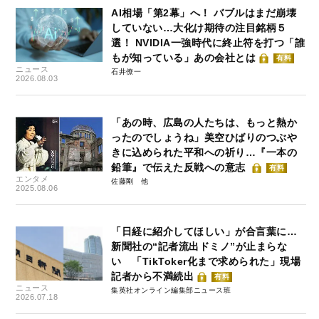
AI相場「第2幕」へ！ バブルはまだ崩壊
していない…大化け期待の注目銘柄５
選！ NVIDIA一強時代に終止符を打つ「誰
もが知っている」あの会社とは
有料
ニュース
石井僚一
2026.08.03
「あの時、広島の人たちは、もっと熱か
ったのでしょうね」美空ひばりのつぶや
きに込められた平和への祈り…『一本の
鉛筆』で伝えた反戦への意志
有料
エンタメ
佐藤剛
2025.08.06
「日経に紹介してほしい」が合言葉に…
新聞社の“記者流出ドミノ”が止まらな
い 「TikToker化まで求められた」現場
記者から不満続出
有料
ニュース
集英社オンライン編集部ニュース班
2026.07.18