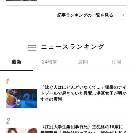
記事ランキングの一覧を見る
ニュースランキング
最新
24時間
週間
月間
「泳ぐ人はほとんどいなくて…」猛暑のナイ
トプールで起きていた異変…港区女子が明か
すその実態
〈江別大学生集団暴行死〉主犯格の18歳に
無期懲役「自分はやってねぇ。誰かがトドメ