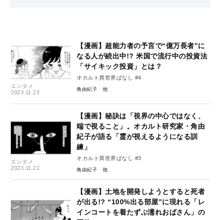
【漫画】超能力者の予言で“億万長者”に
なる人が続出中!? 米国で流行中の投資法
「サイキック投資」とは？
オカルト異世界ばなし #4
エンタメ
角由紀子
2023.11.23
【漫画】秘訣は「視界の中心ではなく、
端で視ること」。オカルト研究家・角由
紀子が語る「霊が視えるようになる訓
練」
オカルト異世界ばなし #3
エンタメ
2023.11.22
角由紀子
【漫画】土地を開発しようとすると死者
が出る!? “100%出る部屋”に現れる「レ
インコートを着たずぶ濡れおばさん」の