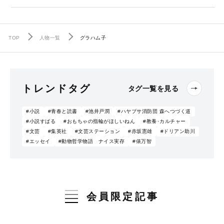
TOP
人物一覧
グラハム子
トレンドタグ
タグ一覧を見る
#小説
#青春と読書
#池井戸潤
#ハヤブサ消防団 森へつづく道
#小説すばる
#おもちゃの指輪がほしいねん
#教養･カルチャー
#文芸
#集英社
#文芸ステーション
#赤坂憲雄
#ドリアン助川
#エッセイ
#動物哲学物語 ナイス実存
#俵万智
会員限定記事