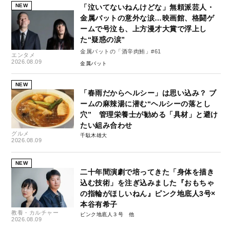
NEW
「泣いてないねんけどな」無頼派芸人・
金属バットの意外な涙…映画館、格闘ゲ
ームで号泣も、上方漫才大賞で浮上し
た“疑惑の涙”
金属バットの「酒辛肉鮪」#61
エンタメ
2026.08.09
金属バット
NEW
「春雨だからヘルシー」は思い込み？ ブ
ームの麻辣湯に潜む“ヘルシーの落とし
穴” 管理栄養士が勧める「具材」と避け
たい組み合わせ
グルメ
千駄木雄大
2026.08.09
NEW
二十年間演劇で培ってきた「身体を描き
込む技術」を注ぎ込みました『おもちゃ
の指輪がほしいねん』ピンク地底人3号×
本谷有希子
教養・カルチャー
ピンク地底人３号
2026.08.09