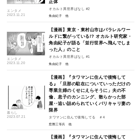
正体
オカルト異世界ばなし #2
エンタメ
2023.11.21
角由紀子
【漫画】東京・東村山市はパラレルワー
ルドに繋がっている!? オカルト研究家・
角由紀子が語る「並行世界へ飛んでしま
った人」のこと
オカルト異世界ばなし #1
エンタメ
2023.11.20
角由紀子
【漫画】『タワマンに住んで後悔して
る』「旦那の駐在についていっただけの
専業主婦のくせにえらそうに」夫の不
倫、息子のカンニング、散らかった部
屋‥追い詰められていくバリキャリ妻の
限界
暮らし
2023.07.21
タワマンに住んで後悔してる ＃4
窓際三等兵
【漫画】『タワマンに住んで後悔して