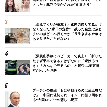
さした」裁判で明かされた“他責ぶり”
〈金魚すくいが激減？〉都内の祭りで見かけ
なくなった“縁日の定番”…残った金魚は店じ
まいの後どこへ行くのか「長生きする金魚は
あまり見たことがない」
〈満員山手線にベビーカーで炎上〉「折りた
たまず乗車できる」はずなのに「避けるべ
き」「みんなで守るもの」と賛否…JR東日
本が示した見解
プーチンの絶望「もはや頼れるのは金正恩だ
け」…中国に値切られ、インドに振り回され
る“大国ロシア”の悲しい現実