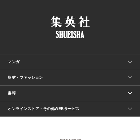
マンガ
取材・ファッション
少年マンガ
週刊少年ジャンプ
書籍
ファッション・美容
青年マンガ
ジャンプSQ.
Seventeen
週刊ヤングジャンプ
オンラインストア・その他WEBサービス
文芸・文庫・総合
芸能・情報・スポーツ
少女マンガ
Vジャンプ
non-no Web
ヤングジャンプ定期購読デジタル
すばる
Myojo
オンラインストア
りぼん
学芸・ノンフィクション・新書
最強ジャンプ
女性マンガ
@BAILA
ヤンジャン＋
小説すばる
週プレNEWS
マーガレット
集英社OTOコンテンツ
集英社 学芸編集部