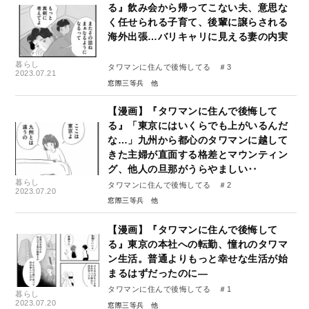
る』飲み会から帰ってこない夫、意思な
く任せられる子育て、後輩に譲らされる
海外出張…バリキャリに見える妻の内実
暮らし
タワマンに住んで後悔してる ＃3
2023.07.21
窓際三等兵
【漫画】『タワマンに住んで後悔して
る』「東京にはいくらでも上がいるんだ
な…」九州から都心のタワマンに越して
きた主婦が直面する格差とマウンティン
グ、他人の旦那がうらやましい‥
暮らし
タワマンに住んで後悔してる ＃2
2023.07.20
窓際三等兵
【漫画】『タワマンに住んで後悔して
る』東京の本社への転勤、憧れのタワマ
ン生活。普通よりもっと幸せな生活が始
まるはずだったのに―
タワマンに住んで後悔してる ＃1
暮らし
2023.07.20
窓際三等兵