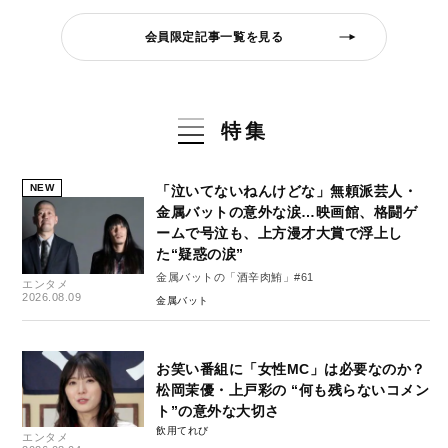
会員限定記事一覧を見る
特集
NEW
「泣いてないねんけどな」無頼派芸人・
金属バットの意外な涙…映画館、格闘ゲ
ームで号泣も、上方漫才大賞で浮上し
た“疑惑の涙”
金属バットの「酒辛肉鮪」#61
エンタメ
2026.08.09
金属バット
お笑い番組に「女性MC」は必要なのか？
松岡茉優・上戸彩の “何も残らないコメン
ト”の意外な大切さ
飲用てれび
エンタメ