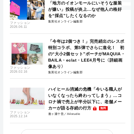
「地方のイオンモールにいそうな服装
が嫌い」投稿が炎上…なぜ他人の格好
を“採点”したくなるのか
集英社オンライン編集部
ファッション
2026.06.11
「今年は2個つき！」完売続出のレスポ
特別コラボ、第5弾でさらに進化！ 初
の“大小2個セット”ポーチがMAQUIA・
BAILA・eclat・LEE4月号に〈詳細画
像あり〉
ファッション
2026.02.16
集英社オンライン編集部
ハイヒール消滅の危機「今いる職人が
いなくなったら終わってしまう」…コ
ロナ禍で売上が半分以下に、老舗メー
カーが語る存続の行方
無料
ファッション
逢ヶ瀬十吾／A4studio
2025.12.14