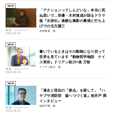
NEW
「アクションってしんどいな」本当に死
ぬ思いで…俳優・木村達成が語るドラマ
版『水滸伝』過酷な撮影の裏側と打ち上
げでの北方謙三
教養・カルチャー
木村達成
2026.08.09
NEW
書いているときはその動物になり切って
世界を見ています『動物哲学物語 ナイ
ス実存』ドリアン助川×俵 万智
ドリアン助川
教養・カルチャー
2026.08.09
NEW
「過去と現在の「接点」を探して」『ハ
ヤブサ消防団 森へつづく道』池井戸 潤
インタビュー
池井戸潤
教養・カルチャー
2026.08.09