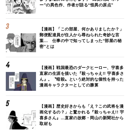
ー”の異色作、作者が語る“怪異の原点”
【漫画】「この部屋、何かありましたか？」
郵便配達員が住人から尋ねられた奇妙な言
葉… 仕事の中で知ってしまった“部屋の秘
密”とは
【漫画】戦国最恐のダークヒーロー、宇喜多
直家の生涯を描いた『殺っちゃえ!! 宇喜多さ
ん』。〝暗殺〟という絶対的な個性を持った
漫画キャラクターとしての勝算
【漫画】歴史好きからも「え？この武将を漫
画化するの？」と驚かれる『殺っちゃえ!! 宇
喜多さん』…直家の故郷・岡山の新聞社から
取材も