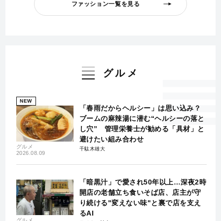
ファッション一覧を見る
グルメ
NEW
「春雨だからヘルシー」は思い込み？
ブームの麻辣湯に潜む“ヘルシーの落と
し穴” 管理栄養士が勧める「具材」と
避けたい組み合わせ
グルメ
千駄木雄大
2026.08.09
「暗黒汁」で愛され50年以上…深夜2時
開店の老舗立ち食いそば店、店主が守
り続ける"変えない味"と裏で店を支え
るAI
グルメ