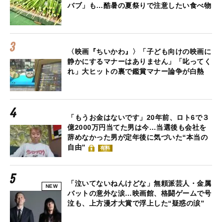
バブ」も…酷暑の夏祭りで注意したい食べ物
〈映画『ちいかわ』〉「子ども向けの映画に
静かにするマナーはありません」「叱ってく
れ」大ヒットの裏で鑑賞マナー論争が白熱
「もうお金はないです」20年前、ロト6で３
億2000万円当てた男は今…当選後も会社を
辞めなかった男が定年後に気づいた“本当の
自由”
有料
「泣いてないねんけどな」無頼派芸人・金属
NEW
バットの意外な涙…映画館、格闘ゲームで号
泣も、上方漫才大賞で浮上した“疑惑の涙”