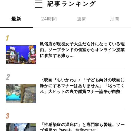
記事ランキング
最新
24時間
週間
月間
風俗店が現役女子大生だらけになっている理
由。ソープランドの個室からオンライン授業
に参加する嬢も…
〈映画『ちいかわ』〉「子ども向けの映画に
静かにするマナーはありません」「叱ってく
れ」大ヒットの裏で鑑賞マナー論争が白熱
「性感染症の温床に」と専門家も警鐘。ソー
プ業界で〝NS店〟急増のワケ