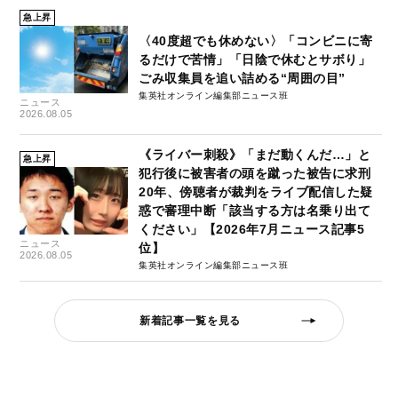
急上昇
〈40度超でも休めない〉「コンビニに寄
るだけで苦情」「日陰で休むとサボり」
ごみ収集員を追い詰める“周囲の目”
集英社オンライン編集部ニュース班
ニュース
2026.08.05
《ライバー刺殺》「まだ動くんだ…」と
急上昇
犯行後に被害者の頭を蹴った被告に求刑
20年、傍聴者が裁判をライブ配信した疑
惑で審理中断「該当する方は名乗り出て
ください」【2026年7月ニュース記事5
ニュース
位】
2026.08.05
集英社オンライン編集部ニュース班
新着記事一覧を見る