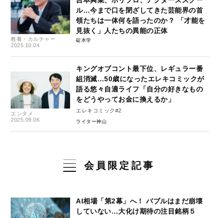
吉本興業、ホリプロ、アクターズスクー
ル…今まで口を閉ざしてきた芸能界の首
領たちは一体何を語ったのか？ 「才能を
見抜く」人たちの異能の正体
教養・カルチャー
碇本学
2025.10.04
キングオブコント最下位、レギュラー番
組消滅…50歳になったエレキコミックが
語る悠々自適ライフ「自分の好きなもの
をどうやってお金に換えるか」
エレキコミック#2
エンタメ
2025.09.06
ライター神山
会員限定記事
AI相場「第2幕」へ！ バブルはまだ崩壊
していない…大化け期待の注目銘柄５