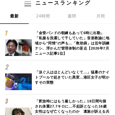
ニュースランキング
最新
24時間
週間
月間
「金管バンドの朝練もあって6時に出勤」
「私服を洗濯して干していた」音楽教諭に地
域から“同情”の声も…「救助袋」は近年訓練
ナシ、浮かんだ管理体制の盲点【2026年7月
ニュース記事1位】
「泳ぐ人はほとんどいなくて…」猛暑のナイ
トプールで起きていた異変…港区女子が明か
すその実態
「釈放時にはもう厳しかった」18日間勾留
され体重27.7キロに…不起訴となった16歳
女性はなぜ亡くなったのか 遺族が訴える兵