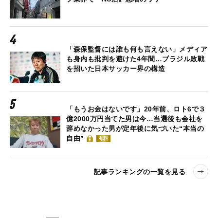
「森保監督には誰も何も言えない」メディア
も身内も批判を避けた4年間…ブラジル敗戦
を招いた日本サッカー界の構造
「もうお金はないです」20年前、ロト6で３
億2000万円当てた男は今…当選後も会社を
辞めなかった男が定年後に気づいた“本当の
自由”
有料
記事ランキングの一覧を見る