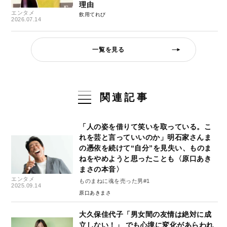
理由
エンタメ
飲用てれび
2026.07.14
一覧を見る
関連記事
「人の姿を借りて笑いを取っている。こ
れを芸と言っていいのか」明石家さんま
の憑依を続けて“自分”を見失い、ものま
ねをやめようと思ったことも〈原口あき
まさの本音〉
エンタメ
ものまねに魂を売った男#1
2025.09.14
原口あきまさ
大久保佳代子「男女間の友情は絶対に成
立しない！」 でも心境に変化があらわれ