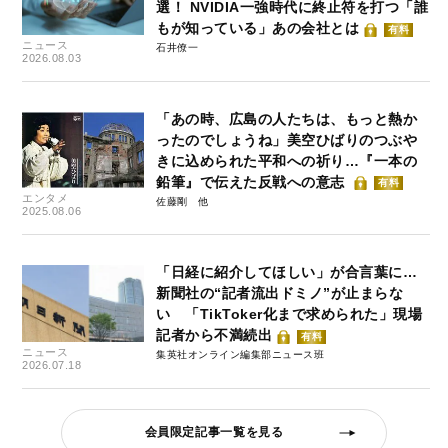
選！ NVIDIA一強時代に終止符を打つ「誰
もが知っている」あの会社とは
有料
ニュース
石井僚一
2026.08.03
「あの時、広島の人たちは、もっと熱か
ったのでしょうね」美空ひばりのつぶや
きに込められた平和への祈り…『一本の
鉛筆』で伝えた反戦への意志
有料
エンタメ
佐藤剛
2025.08.06
「日経に紹介してほしい」が合言葉に…
新聞社の“記者流出ドミノ”が止まらな
い 「TikToker化まで求められた」現場
記者から不満続出
有料
ニュース
集英社オンライン編集部ニュース班
2026.07.18
会員限定記事一覧を見る