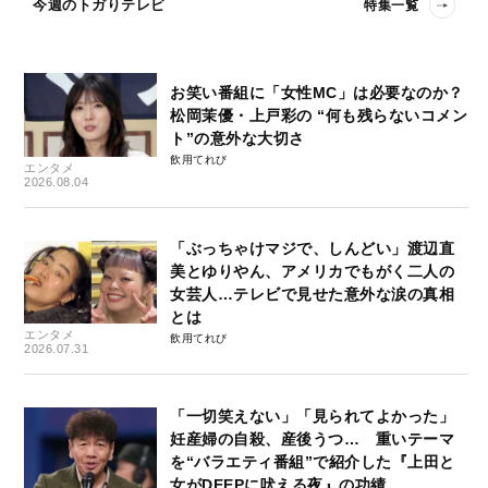
今週のトガりテレビ
特集一覧
お笑い番組に「女性MC」は必要なのか？
松岡茉優・上戸彩の “何も残らないコメン
ト”の意外な大切さ
飲用てれび
エンタメ
2026.08.04
「ぶっちゃけマジで、しんどい」渡辺直
美とゆりやん、アメリカでもがく二人の
女芸人…テレビで見せた意外な涙の真相
とは
エンタメ
飲用てれび
2026.07.31
「一切笑えない」「見られてよかった」
妊産婦の自殺、産後うつ… 重いテーマ
を“バラエティ番組”で紹介した『上田と
女がDEEPに吠える夜』の功績