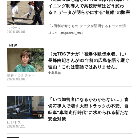
イニング制導入で高校野球はどう変わ
る？ データが明らかにする“短縮”の弊害
「7回制が奪うもの-データが証明するドラマの消
スポーツ
失-」
2026.08.06
ゴジキ（@godziki_55）
NEW
〈元TBSアナが「被爆体験伝承者」に〉
長峰由紀さんが81年前の広島を語り継ぐ
理由「これは昔話ではありません」
中島早苗
教養・カルチャー
2026.08.06
「いつ加害者になるかわからない…」青
切符導入で増す大型トラックの不安、自
転車“車道走行時代”に求められる新たな
安全対策
ビジネス
2026.07.21