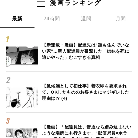
漫画ランキング
最新
24時間
週間
月間
【新連載・漫画】配達先は“誰も住んでいな
い家”…新人配達員が目撃した「姉妹を死に
追いやった」むごすぎる真相
【風俗嬢として初仕事】着衣即を要求され
て、OKしたもののお客さまにマジギレした
理由は!? (4)
【漫画】「配達員は、普通なら踏み込まない
ような場所にも行きます」“郵便局員×ホラ