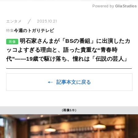
Powered by 
GliaStudios
Mute
2025.10.21
エンタメ
今週のトガりテレビ
特集
明石家さんまが「BSの番組」に出演したカ
画像
ッコよすぎる理由と、語った貴重な“青春時
代”――19歳で駆け落ち、憧れは「伝説の芸人」
記事本文に戻る
（画像1/3）