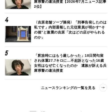
庫県警の違法捜査【2026年7月ニュース記事
2位】
〈吉原老舗ソープ摘発〉「刑事告発したのは
私です」内部通報した元従業員が明かす“そ
の後”と激震の吉原「次はどの店がやられる
のか」
「釈放時にはもう厳しかった」18日間勾留
され体重27.7キロに…不起訴となった16歳
女性はなぜ亡くなったのか 遺族が訴える兵
庫県警の違法捜査
ニュースランキングの一覧を見る