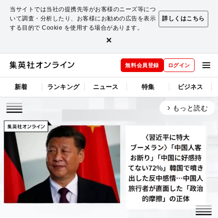
当サイトでは当社の提携先等がお客様のニーズ等につ
いて調査・分析したり、お客様にお勧めの広告を表示
詳しくはこちら
する目的で Cookie を使用する場合があります。
×
無料会員登録
ログイン
新着
ランキング
ニュース
特集
ビジネス
もっと読む
arrow_forward_ios