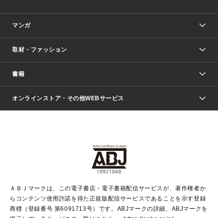
マンガ
取材・ファッション
少年マンガ
週刊少年ジャンプ
書籍
ファッション・美容
青年マンガ
ジャンプSQ.
Seventeen
週刊ヤングジャンプ
オンラインストア・その他WEBサービス
文芸・文庫・総合
芸能・情報・スポーツ
少女マンガ
Vジャンプ
non-no Web
ヤングジャンプ定期購読デジタル
すばる
Myojo
オンラインストア
りぼん
学芸・ノンフィクション・新書
最強ジャンプ
女性マンガ
@BAILA
ヤンジャン＋
小説すばる
週プレNEWS
マーガレット
集英社OTOコンテンツ
集英社 学芸編集部
少年ジャンプ＋
その他WEBサービス
クッキー
ライトノベル・ノベライズ
MAQUIA ONLINE
となりのヤングジャンプ
集英社 文芸ステーション
週プレ グラジャパ！
別冊マーガレット
SHUEISHA MANGA-ART HERITAGE
集英社 ビジネス書
ゼブラック
ココハナ
SHUEISHA ADNAVI
SPUR.JP
集英社Webマガジン Cobalt
グランドジャンプ
web 集英社文庫
キッズ
web Sportiva
マンガMee
ジャンプキャラクターズストア
集英社新書
ジャンプルーキー！
月刊オフィスユー
ＡＢＪマークは、この電子書店・電子書籍配信サービスが、著作権者か
EDITOR'S LAB
LEE
集英社オレンジ文庫
ウルトラジャンプ
青春と読書
パラスポ＋！
らコンテンツ使用許諾を得た正規版配信サービスであることを示す登録
集英社みらい文庫
リマコミ＋
HAPPY PLUS STORE
集英社新書プラス
ジャンプTOON
商標（登録番号 第6091713号）です。ABJマークの詳細、ABJマークを
Marisol
シフォン文庫
アジア人物史