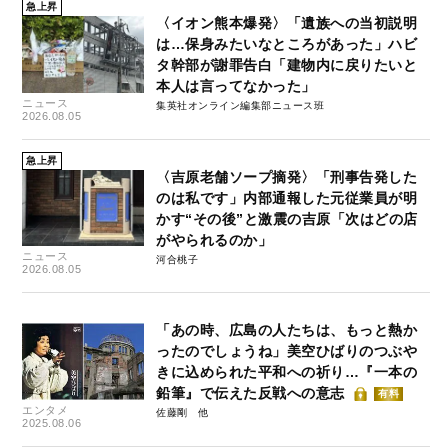
急上昇
〈イオン熊本爆発〉「遺族への当初説明
は…保身みたいなところがあった」ハビ
タ幹部が謝罪告白「建物内に戻りたいと
本人は言ってなかった」
ニュース
集英社オンライン編集部ニュース班
2026.08.05
急上昇
〈吉原老舗ソープ摘発〉「刑事告発した
のは私です」内部通報した元従業員が明
かす“その後”と激震の吉原「次はどの店
がやられるのか」
ニュース
河合桃子
2026.08.05
「あの時、広島の人たちは、もっと熱か
ったのでしょうね」美空ひばりのつぶや
きに込められた平和への祈り…『一本の
鉛筆』で伝えた反戦への意志
有料
エンタメ
佐藤剛
2025.08.06