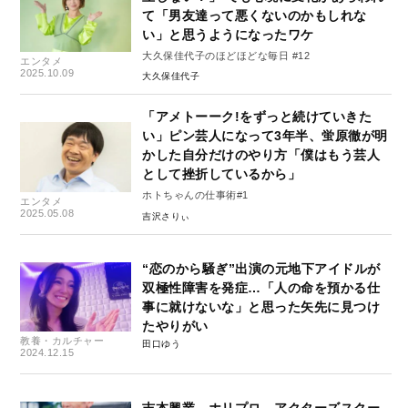
て「男友達って悪くないのかもしれな
い」と思うようになったワケ
大久保佳代子のほどほどな毎日 #12
エンタメ
2025.10.09
大久保佳代子
「アメトーーク!をずっと続けていきた
い」ピン芸人になって3年半、蛍原徹が明
かした自分だけのやり方「僕はもう芸人
として挫折しているから」
ホトちゃんの仕事術#1
エンタメ
2025.05.08
吉沢さりぃ
“恋のから騒ぎ”出演の元地下アイドルが
双極性障害を発症…「人の命を預かる仕
事に就けないな」と思った矢先に見つけ
たやりがい
教養・カルチャー
田口ゆう
2024.12.15