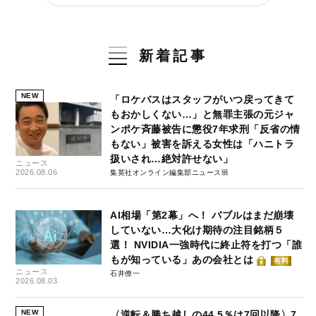
新着記事
NEW
「ロケバスはスタッフがいつ戻ってきて
もおかしくない…」と無罪主張の元ジャ
ンポケ斉藤被告に懲役7年求刑「反省の情
もない」被害を訴える女性は「ハニトラ
扱いされ…絶対許せない」
ニュース
2026.08.06
集英社オンライン編集部ニュース班
AI相場「第2幕」へ！ バブルはまだ崩壊
していない…大化け期待の注目銘柄５
選！ NVIDIA一強時代に終止符を打つ「誰
もが知っている」あの会社とは
有料
ニュース
石井僚一
2026.08.03
NEW
〈逆転＆勝ち越しの44.5％は7回以降〉7