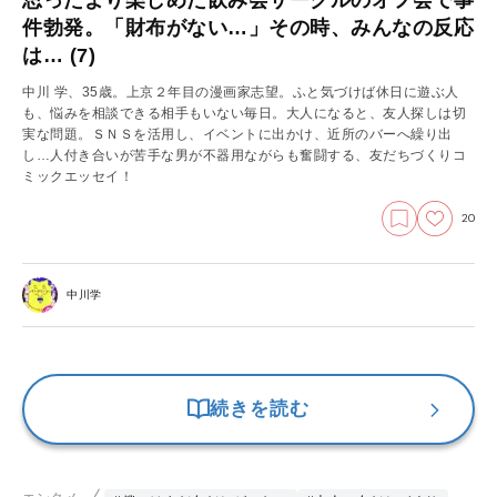
件勃発。「財布がない…」その時、みんなの反応
は… (7)
中川 学、35歳。上京２年目の漫画家志望。ふと気づけば休日に遊ぶ人
も、悩みを相談できる相手もいない毎日。大人になると、友人探しは切
実な問題。ＳＮＳを活用し、イベントに出かけ、近所のバーへ繰り出
し…人付き合いが苦手な男が不器用ながらも奮闘する、友だちづくりコ
ミックエッセイ！
20
中川学
続きを読む