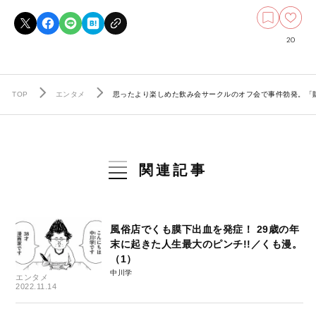
20
TOP
エンタメ
思ったより楽しめた飲み会サークルのオフ会で事件勃発。「財
関連記事
風俗店でくも膜下出血を発症！ 29歳の年
末に起きた人生最大のピンチ!!／くも漫。
（1）
中川学
エンタメ
2022.11.14