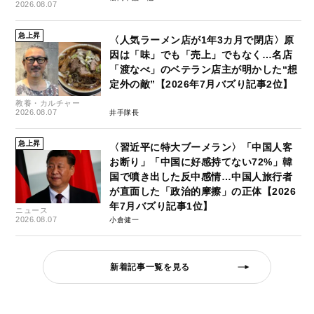
2026.08.07
急上昇
〈人気ラーメン店が1年3カ月で閉店〉原
因は「味」でも「売上」でもなく…名店
「渡なべ」のベテラン店主が明かした“想
定外の敵”【2026年7月バズり記事2位】
教養・カルチャー
2026.08.07
井手隊長
急上昇
〈習近平に特大ブーメラン〉「中国人客
お断り」「中国に好感持てない72%」韓
国で噴き出した反中感情…中国人旅行者
が直面した「政治的摩擦」の正体【2026
年7月バズり記事1位】
ニュース
2026.08.07
小倉健一
新着記事一覧を見る