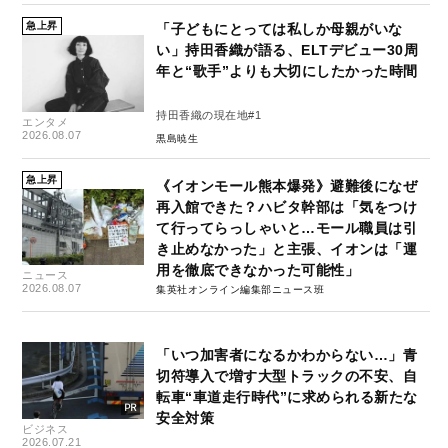
急上昇
「子どもにとっては私しか母親がいな
い」持田香織が語る、ELTデビュー30周
年と“歌手”よりも大切にしたかった時間
持田香織の現在地#1
エンタメ
2026.08.07
黒島暁生
急上昇
《イオンモール熊本爆発》避難後になぜ
再入館できた？ハビタ幹部は「気をつけ
て行ってらっしゃいと…モール職員は引
き止めなかった」と主張、イオンは「運
用を徹底できなかった可能性」
ニュース
2026.08.07
集英社オンライン編集部ニュース班
「いつ加害者になるかわからない…」青
切符導入で増す大型トラックの不安、自
転車“車道走行時代”に求められる新たな
安全対策
ビジネス
2026.07.21