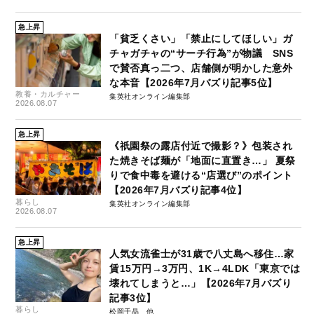
急上昇
「貧乏くさい」「禁止にしてほしい」ガ
チャガチャの“サーチ行為”が物議 SNS
で賛否真っ二つ、店舗側が明かした意外
な本音【2026年7月バズり記事5位】
教養・カルチャー
集英社オンライン編集部
2026.08.07
急上昇
《祇園祭の露店付近で撮影？》包装され
た焼きそば麺が「地面に直置き…」 夏祭
りで食中毒を避ける“店選び”のポイント
【2026年7月バズり記事4位】
暮らし
集英社オンライン編集部
2026.08.07
急上昇
人気女流雀士が31歳で八丈島へ移住…家
賃15万円→3万円、1K→4LDK「東京では
壊れてしまうと…」【2026年7月バズり
記事3位】
暮らし
松岡千晶