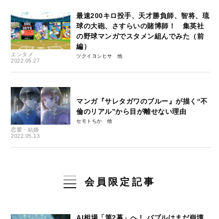
最速200キロ投手、天才勝負師、智将、琉
球の大砲、さすらいの賭博師！ 集英社
の野球マンガでスタメン組んでみた（前
編）
エンタメ
ツクイヨシヒサ
2022.05.27
マンガ『サレタガワのブルー』が描く“不
倫のリアル”から目が離せない理由
セモトちか
恋愛・結婚
2022.05.13
会員限定記事
AI相場「第2幕」へ！ バブルはまだ崩壊