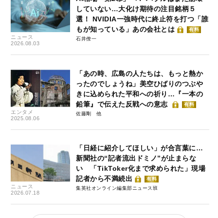
していない…大化け期待の注目銘柄５
選！ NVIDIA一強時代に終止符を打つ「誰
もが知っている」あの会社とは
有料
ニュース
石井僚一
2026.08.03
「あの時、広島の人たちは、もっと熱か
ったのでしょうね」美空ひばりのつぶや
きに込められた平和への祈り…『一本の
鉛筆』で伝えた反戦への意志
有料
エンタメ
佐藤剛
2025.08.06
「日経に紹介してほしい」が合言葉に…
新聞社の“記者流出ドミノ”が止まらな
い 「TikToker化まで求められた」現場
記者から不満続出
有料
ニュース
集英社オンライン編集部ニュース班
2026.07.18