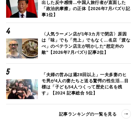
出した反中感情…中国人旅行者が直面した
「政治的摩擦」の正体【2026年7月バズり記
事1位】
〈人気ラーメン店が1年3カ月で閉店〉原因
は「味」でも「売上」でもなく…名店「渡な
べ」のベテラン店主が明かした“想定外の
敵”【2026年7月バズり記事2位】
「夫婦の営みは週28回以上」一夫多妻のヒ
モ男が4人の妻たちと送る驚愕の性生活…目
標は「子ども54人つくって歴史に名を残
す」【2024 記事総合 5位】
記事ランキングの一覧を見る