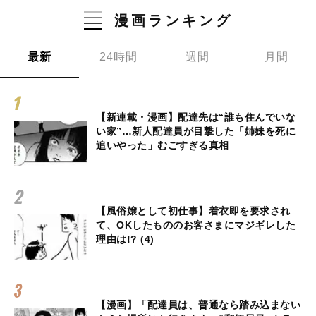
漫画ランキング
最新
24時間
週間
月間
【新連載・漫画】配達先は“誰も住んでいな
い家”…新人配達員が目撃した「姉妹を死に
追いやった」むごすぎる真相
【風俗嬢として初仕事】着衣即を要求され
て、OKしたもののお客さまにマジギレした
理由は!? (4)
【漫画】「配達員は、普通なら踏み込まない