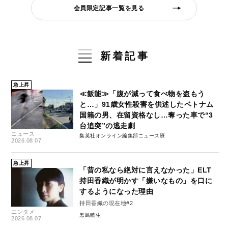
会員限定記事一覧を見る
新着記事
急上昇
≪飯能≫「腹が減って食べ物を盗もう
と…」91歳女性殺害を供述したベトナム
国籍の男、在留資格なし…奪った車で“3
台追突”の逃走劇
ニュース
集英社オンライン編集部ニュース班
2026.08.07
急上昇
「昔の私なら絶対に言えなかった」ELT
持田香織が明かす「嫌いなもの」を口に
するようになった理由
持田香織の現在地#2
エンタメ
黒島暁生
2026.08.07