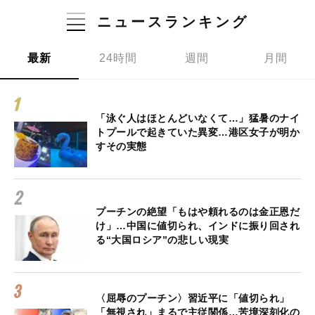
ニュースランキング
最新
24時間
週間
月間
「泳ぐ人はほとんどいなくて…」猛暑のナイ
トプールで起きていた異変…港区女子が明か
すその実態
プーチンの絶望「もはや頼れるのは金正恩だ
け」…中国に値切られ、インドに振り回され
る“大国ロシア”の悲しい現実
〈屈辱のプーチン〉習近平に「値切られ」
「無視され」まるで主従関係…苦境深刻化の