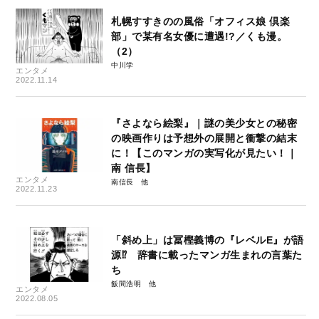
札幌すすきのの風俗「オフィス娘 倶楽
部」で某有名女優に遭遇!?／くも漫。
（2）
中川学
エンタメ
2022.11.14
『さよなら絵梨』｜謎の美少女との秘密
の映画作りは予想外の展開と衝撃の結末
に！【このマンガの実写化が見たい！｜
南 信長】
エンタメ
南信長
2022.11.23
「斜め上」は冨樫義博の『レベルE』が語
源⁉ 辞書に載ったマンガ生まれの言葉た
ち
飯間浩明
エンタメ
2022.08.05