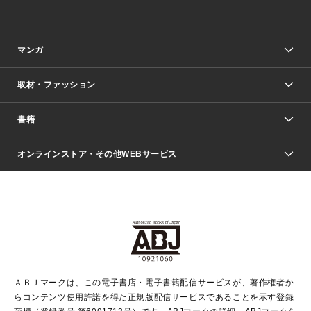
マンガ
取材・ファッション
少年マンガ
週刊少年ジャンプ
書籍
ファッション・美容
青年マンガ
ジャンプSQ.
Seventeen
週刊ヤングジャンプ
オンラインストア・その他WEBサービス
文芸・文庫・総合
芸能・情報・スポーツ
少女マンガ
Vジャンプ
non-no Web
ヤングジャンプ定期購読デジタル
すばる
Myojo
オンラインストア
りぼん
学芸・ノンフィクション・新書
最強ジャンプ
女性マンガ
@BAILA
ヤンジャン＋
小説すばる
週プレNEWS
マーガレット
集英社OTOコンテンツ
集英社 学芸編集部
少年ジャンプ＋
その他WEBサービス
クッキー
ライトノベル・ノベライズ
MAQUIA ONLINE
となりのヤングジャンプ
集英社 文芸ステーション
週プレ グラジャパ！
別冊マーガレット
SHUEISHA MANGA-ART HERITAGE
集英社 ビジネス書
ゼブラック
ココハナ
SHUEISHA ADNAVI
SPUR.JP
集英社Webマガジン Cobalt
グランドジャンプ
web 集英社文庫
キッズ
web Sportiva
マンガMee
ジャンプキャラクターズストア
集英社新書
ジャンプルーキー！
月刊オフィスユー
ＡＢＪマークは、この電子書店・電子書籍配信サービスが、著作権者か
EDITOR'S LAB
LEE
集英社オレンジ文庫
ウルトラジャンプ
青春と読書
パラスポ＋！
らコンテンツ使用許諾を得た正規版配信サービスであることを示す登録
集英社みらい文庫
リマコミ＋
HAPPY PLUS STORE
集英社新書プラス
ジャンプTOON