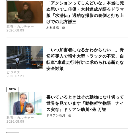
「アクションってしんどいな」本当に死
ぬ思いで…俳優・木村達成が語るドラマ
版『水滸伝』過酷な撮影の裏側と打ち上
げでの北方謙三
教養・カルチャー
木村達成
2026.08.09
「いつ加害者になるかわからない…」青
切符導入で増す大型トラックの不安、自
転車“車道走行時代”に求められる新たな
安全対策
ビジネス
2026.07.21
NEW
書いているときはその動物になり切って
世界を見ています『動物哲学物語 ナイ
ス実存』ドリアン助川×俵 万智
ドリアン助川
教養・カルチャー
2026.08.09