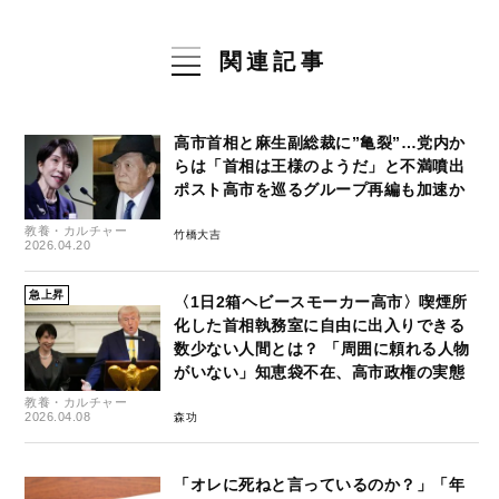
関連記事
高市首相と麻生副総裁に”亀裂”…党内か
らは「首相は王様のようだ」と不満噴出
ポスト高市を巡るグループ再編も加速か
教養・カルチャー
竹橋大吉
2026.04.20
急上昇
〈1日2箱ヘビースモーカー高市〉喫煙所
化した首相執務室に自由に出入りできる
数少ない人間とは？ 「周囲に頼れる人物
がいない」知恵袋不在、高市政権の実態
教養・カルチャー
2026.04.08
森功
「オレに死ねと言っているのか？」「年