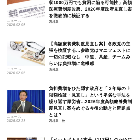
収1000万円でも貧困に陥る可能性」高額
医療費制度改悪、2026年度政府見直し案
を徹底的に検証する
ニュース
西村章
2026.02.05
【高額療養費制度見直し案】各政党の主
張を検証する…参政党はマニフェストに
一切の記載なし 中道、共産、チームみ
らいは負担増に危機感
ニュース
西村章
2026.02.05
負担費増をひた隠す政府と「２年毎の上
限額検証・見直し」という卑劣な手法を
繰り返す厚労省…2026年度高額療養費制
度見直し案をめぐる今後の動きと問題点
とは？
ニュース
2026.02.28
西村章
「ペットボトル1本分（117円）のために