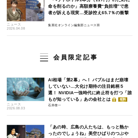
命を削るのか」高額療養費“負担増”で患
者が訴える現実…受診控え65.7％の衝撃
ニュース
集英社オンライン編集部ニュース班
2026.04.08
会員限定記事
AI相場「第2幕」へ！ バブルはまだ崩壊
していない…大化け期待の注目銘柄５
選！ NVIDIA一強時代に終止符を打つ「誰
もが知っている」あの会社とは
有料
ニュース
石井僚一
2026.08.03
「あの時、広島の人たちは、もっと熱か
ったのでしょうね」美空ひばりのつぶや