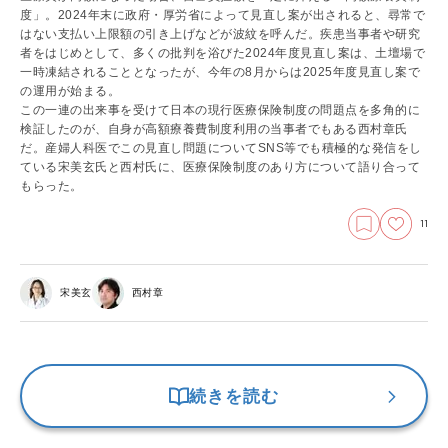
度」。2024年末に政府・厚労省によって見直し案が出されると、尋常で
はない支払い上限額の引き上げなどが波紋を呼んだ。疾患当事者や研究
者をはじめとして、多くの批判を浴びた2024年度見直し案は、土壇場で
一時凍結されることとなったが、今年の8月からは
2025年度見直し案で
の運用が始まる。
この一連の出来事を受けて日本の現行医療保険制度の問題点を多角的に
検証したのが、自身が高額療養費制度利用の当事者でもある西村章氏
だ。産婦人科医でこの見直し問題についてSNS等でも積極的な発信をし
ている宋美玄氏と西村氏に、医療保険制度のあり方について語り合って
もらった。
11
宋美玄
西村章
続きを読む