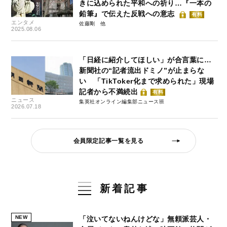
きに込められた平和への祈り…『一本の
鉛筆』で伝えた反戦への意志
有料
エンタメ
佐藤剛
2025.08.06
「日経に紹介してほしい」が合言葉に…
新聞社の“記者流出ドミノ”が止まらな
い 「TikToker化まで求められた」現場
記者から不満続出
有料
ニュース
集英社オンライン編集部ニュース班
2026.07.18
会員限定記事一覧を見る
新着記事
NEW
「泣いてないねんけどな」無頼派芸人・