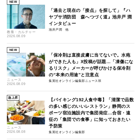
NEW
「過去と現在の「接点」を探して」『ハ
ヤブサ消防団 森へつづく道』池井戸 潤
インタビュー
池井戸潤
教養・カルチャー
2026.08.09
NEW
「保冷剤は直接皮膚に当てないで。水疱
ができた人も」X投稿が話題…「凍傷にな
るリスク」メーカーが呼びかける保冷剤
の“本来の用途”と注意点
ニュース
集英社オンライン編集部ニュース班
2026.08.09
急上昇
【バイキング192人食中毒】「清潔で品数
の多い感じのいいレストラン」静岡のス
ポーツ宿泊施設内で集団発症…合宿・遠
征の「集団での食事」に知っておきたい
予防策
ニュース
2026.08.08
集英社オンライン編集部