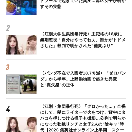
トプールで起きていた異変…港区女子が明か
すその実態
〈江別大学生集団暴行死〉主犯格の18歳に
無期懲役「自分はやってねぇ。誰かがトドメ
さした」裁判で明かされた“他責ぶり”
〈パンダ不在で入園者18.7％減〉「ゼロパン
ダ」から半年…上野動物園で起きた異変
と“喪失感”の正体
〈江別・集団暴行死〉「グロかった…」全裸
にして、髪にライターで火をつけ、背中にタ
バコを押しつける様子も撮影…公判で明らか
になった壮絶リンチと女子2人の“陰キャ”時
代【2026 集英社オンライン上半期 スクー