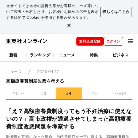
当サイトでは当社の提携先等がお客様のニーズ等につ
いて調査・分析したり、お客様にお勧めの広告を表示
詳しくはこちら
する目的で Cookie を使用する場合があります。
×
無料会員登録
ログイン
新着
ランキング
ニュース
特集
ビジネス
2026.04.27
ニュース
高額療養費制度改悪を考える
#1･･･
#3
#4
#5
･･･#14
「え？高額療養費制度ってもう不妊治療に使えな
いの？」高市政権が通過させてしまった高額療養
費制度改悪問題を考察する
医療費が高額になった場合、自己負担額を一定に抑える「高額療養費制