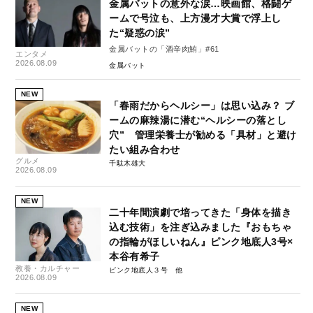
金属バットの意外な涙…映画館、格闘ゲ
ームで号泣も、上方漫才大賞で浮上し
た“疑惑の涙”
金属バットの「酒辛肉鮪」#61
エンタメ
2026.08.09
金属バット
NEW
「春雨だからヘルシー」は思い込み？ ブ
ームの麻辣湯に潜む“ヘルシーの落とし
穴” 管理栄養士が勧める「具材」と避け
たい組み合わせ
グルメ
千駄木雄大
2026.08.09
NEW
二十年間演劇で培ってきた「身体を描き
込む技術」を注ぎ込みました『おもちゃ
の指輪がほしいねん』ピンク地底人3号×
本谷有希子
教養・カルチャー
ピンク地底人３号
2026.08.09
NEW