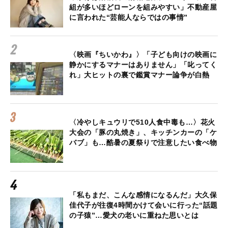
組が多いほどローンを組みやすい」不動産屋
に言われた“芸能人ならではの事情”
〈映画『ちいかわ』〉「子ども向けの映画に
静かにするマナーはありません」「叱ってく
れ」大ヒットの裏で鑑賞マナー論争が白熱
〈冷やしキュウリで510人食中毒も…〉花火
大会の「豚の丸焼き」、キッチンカーの「ケ
バブ」も…酷暑の夏祭りで注意したい食べ物
「私もまだ、こんな感情になるんだ」大久保
佳代子が往復4時間かけて会いに行った“話題
の子猿”…愛犬の老いに重ねた思いとは