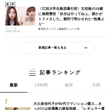
急上昇
〈江別大学生集団暴行死〉主犯格の18歳
に無期懲役「自分はやってねぇ。誰かが
トドメさした」裁判で明かされた“他責ぶ
り”
ニュース
集英社オンライン編集部ニュース班
2026.08.08
新着記事一覧を見る
記事ランキング
最新
24時間
週間
月間
大久保佳代子が50代でマンション購入…き
っかけは浴槽裏の湯垢地獄、「レギュラー番