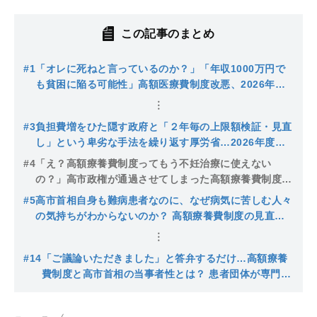
この記事のまとめ
#1
「オレに死ねと言っているのか？」「年収1000万円で
も貧困に陥る可能性」高額医療費制度改悪、2026年度
政府見直し案を徹底的に検証する
#3
負担費増をひた隠す政府と「２年毎の上限額検証・見直
し」という卑劣な手法を繰り返す厚労省…2026年度高
額療養費制度見直し案をめぐる今後の動きと問題点と
#4
「え？高額療養費制度ってもう不妊治療に使えない
は？
の？」高市政権が通過させてしまった高額療養費制度改
悪問題を考察する
#5
高市首相自身も難病患者なのに、なぜ病気に苦しむ人々
の気持ちがわからないのか？ 高額療養費制度の見直し
法案成立…経済的負担から治療を諦める人が続出しかね
ない、日本の医療制度の問題点
#14
「ご議論いただきました」と答弁するだけ…高額療養
費制度と高市首相の当事者性とは？ 患者団体が専門委
員会で訴えたこと