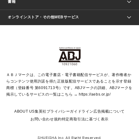
週刊少年ジャンプ
書籍
ファッション・美容
青年マンガ
ジャンプSQ.
Seventeen
週刊ヤングジャンプ
オンラインストア・その他WEBサービス
文芸・文庫・総合
芸能・情報・スポーツ
少女マンガ
Vジャンプ
non-no Web
ヤングジャンプ定期購読デジタル
すばる
Myojo
オンラインストア
りぼん
学芸・ノンフィクション・新書
最強ジャンプ
女性マンガ
@BAILA
ヤンジャン＋
小説すばる
週プレNEWS
マーガレット
集英社OTOコンテンツ
集英社 学芸編集部
少年ジャンプ＋
その他WEBサービス
クッキー
ライトノベル・ノベライズ
MAQUIA ONLINE
となりのヤングジャンプ
集英社 文芸ステーション
週プレ グラジャパ！
別冊マーガレット
SHUEISHA MANGA-ART HERITAGE
集英社 ビジネス書
ゼブラック
ココハナ
SHUEISHA ADNAVI
SPUR.JP
集英社Webマガジン Cobalt
グランドジャンプ
web 集英社文庫
キッズ
web Sportiva
マンガMee
ジャンプキャラクターズストア
集英社新書
ジャンプルーキー！
月刊オフィスユー
ＡＢＪマークは、この電子書店・電子書籍配信サービスが、著作権者か
EDITOR'S LAB
LEE
集英社オレンジ文庫
ウルトラジャンプ
青春と読書
パラスポ＋！
らコンテンツ使用許諾を得た正規版配信サービスであることを示す登録
集英社みらい文庫
リマコミ＋
HAPPY PLUS STORE
集英社新書プラス
ジャンプTOON
商標（登録番号 第6091713号）です。ABJマークの詳細、ABJマークを
Marisol
シフォン文庫
アジア人物史
S-KIDS.LAND
マンガMeets
掲示しているサービスの一覧はこちら →
https://aebs.or.jp/
shueisha vox
よみタイ
S-MANGA
Web éclat
ダッシュエックス文庫
LEEマルシェ
kotoba
集英社ジャンプリミックス
ABOUT US
集英社プライバシーガイドライン
広告掲載について
T JAPAN:The New York Times Style Magazine
JUMP j BOOKS
お問い合わせ
規約
特定商取引法に基づく表示
SHOP Marisol
e!集英社
集英社コミック文庫
集英社女性誌ポータル
éclat premium
imidas
MEN'S NON-NO WEB
SHUEISHA Inc. All Right Reserved.