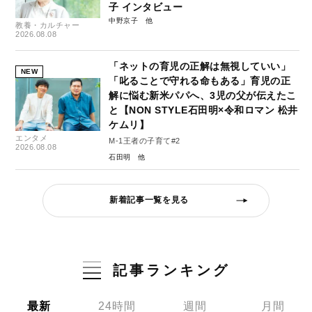
子 インタビュー
中野京子
教養・カルチャー
2026.08.08
「ネットの育児の正解は無視していい」
NEW
「叱ることで守れる命もある」育児の正
解に悩む新米パパへ、3児の父が伝えたこ
と【NON STYLE石田明×令和ロマン 松井
ケムリ】
エンタメ
M-1王者の子育て#2
2026.08.08
石田明
新着記事一覧を見る
記事ランキング
最新
24時間
週間
月間