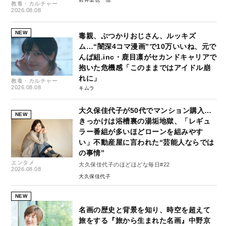
教養・カルチャー
2026.08.08
NEW
毒親、ぶつかりおじさん、ルッキズ
ム…“闇深4コマ漫画”で10万いいね、元で
んぱ組.inc・鹿目凛がセカンドキャリアで
抱いた危機感「このままではアイドル崩
れに」
教養・カルチャー
2026.08.08
キムラ
大久保佳代子が50代でマンション購入…
NEW
きっかけは浴槽裏の湯垢地獄、「レギュ
ラー番組が多いほどローンを組みやす
い」不動産屋に言われた“芸能人ならでは
の事情”
エンタメ
大久保佳代子のほどほどな毎日#22
2026.08.08
大久保佳代子
NEW
名画の歴史と背景を知り、時空を超えて
旅をする『旅から生まれた名画』中野京