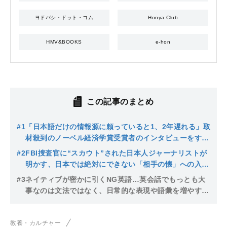
ヨドバシ・ドット・コム
Honya Club
HMV&BOOKS
e-hon
この記事のまとめ
#1
「日本語だけの情報源に頼っていると1、2年遅れる」取
材殺到のノーベル経済学賞受賞者のインタビューをすぐ
とれたジャーナリストが愛読する海外メディア
#2
FBI捜査官に“スカウト”された日本人ジャーナリストが
明かす、日本では絶対にできない「相手の懐」への入り
方
#3
ネイティブが密かに引くNG英語…英会話でもっとも大
事なのは文法ではなく、日常的な表現や語彙を増やす努
力を欠かさないこと
教養・カルチャー