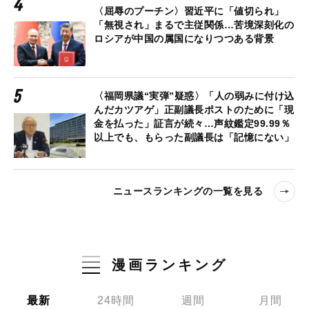
〈屈辱のプーチン〉習近平に「値切られ」
「無視され」まるで主従関係…苦境深刻化の
ロシアが中国の属国になりつつある背景
〈福岡県議“実弾”疑惑〉「人の弱みに付け込
んだカツアゲ」正副議長ポストのために「現
金を払った」証言が続々…声紋鑑定99.99％
以上でも、もらった副議長は「記憶にない」
ニュースランキングの一覧を見る
漫画ランキング
最新
24時間
週間
月間