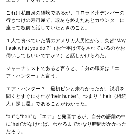
これは私自身の経験であるが、コロラド州デンバーの
行きつけの寿司屋で、取材を終えたあとカウンターに
座って板前と話していたときのこと。
１人で食べていた隣のアメリカ人男性から、突然“May
I ask what you do ?”（お仕事は何をされているのかお
伺いしてもいいですか？）と話しかけられた。
ジャーナリストであると言うと、自分の職業は「エ
ア・ハンター」と言う。
エア・ハンター？ 最初ピンと来なかったが、説明を
聞くとすぐにそれが“heir hunter”、つまり「heir（相続
人）探し屋」であることがわかった。
“air”も“heir”も「エア」と発音するが、自分の語彙の中
に“heir”がなければ、わかるまでかなり時間がかかった
だろう。