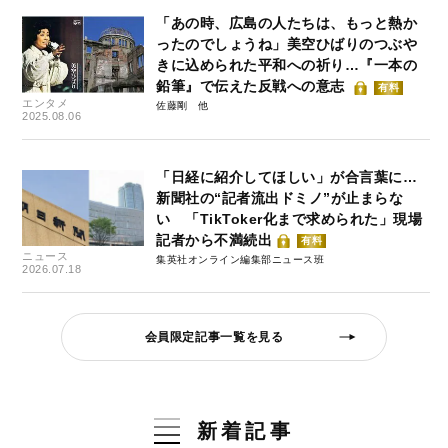
「あの時、広島の人たちは、もっと熱か
ったのでしょうね」美空ひばりのつぶや
きに込められた平和への祈り…『一本の
鉛筆』で伝えた反戦への意志
有料
エンタメ
佐藤剛
2025.08.06
「日経に紹介してほしい」が合言葉に…
新聞社の“記者流出ドミノ”が止まらな
い 「TikToker化まで求められた」現場
記者から不満続出
有料
ニュース
集英社オンライン編集部ニュース班
2026.07.18
会員限定記事一覧を見る
新着記事