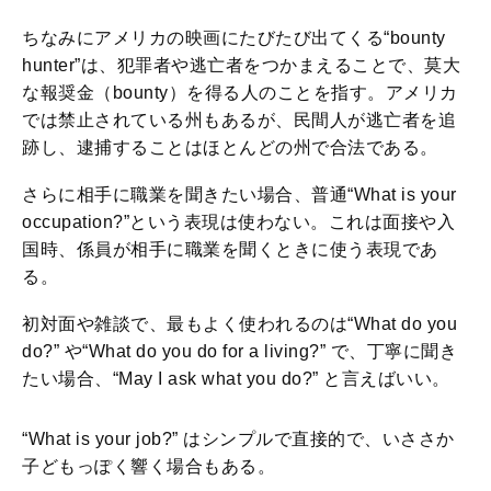
ちなみにアメリカの映画にたびたび出てくる“bounty
hunter”は、犯罪者や逃亡者をつかまえることで、莫大
な報奨金（bounty）を得る人のことを指す。アメリカ
では禁止されている州もあるが、民間人が逃亡者を追
跡し、逮捕することはほとんどの州で合法である。
さらに相手に職業を聞きたい場合、普通“What is your
occupation?”という表現は使わない。これは面接や入
国時、係員が相手に職業を聞くときに使う表現であ
る。
初対面や雑談で、最もよく使われるのは“What do you
do?” や“What do you do for a living?” で、丁寧に聞き
たい場合、“May I ask what you do?” と言えばいい。
“What is your job?” はシンプルで直接的で、いささか
子どもっぽく響く場合もある。