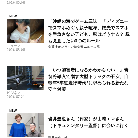
2026.08.08
NEW
「沖縄の海でゲーム三昧」「ディズニー
でスマホめぐり親子喧嘩」旅先でスマホ
を手放さない子ども、親はどうする？ 親
も見直したい3つのルール
ニュース
集英社オンライン編集部ニュース班
2026.08.08
「いつ加害者になるかわからない…」青
切符導入で増す大型トラックの不安、自
転車“車道走行時代”に求められる新たな
安全対策
ビジネス
2026.07.21
NEW
岩井圭也さん（作家）が山崎エマさん
（ドキュメンタリー監督）に会いに行く
岩井圭也