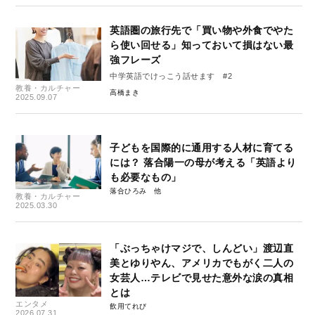
英語圏の旅行先で「買い物や外食でやた
ら使い回せる」知っておいて損はない最
強フレーズ
中学英語でけっこう話せます #2
教養・カルチャー
高橋まき
2025.09.07
子どもを国際的に通用する人材に育てる
には？ 落合陽一の母が考える「英語より
も必要なもの」
落合ひろみ
教養・カルチャー
2025.03.30
「ぶっちゃけマジで、しんどい」渡辺直
美とゆりやん、アメリカでもがく二人の
女芸人…テレビで見せた意外な涙の真相
とは
エンタメ
飲用てれび
2026.07.31