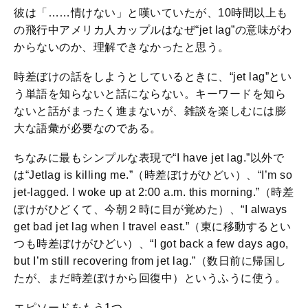
彼は「……情けない」と嘆いていたが、10時間以上も
の飛行中アメリカ人カップルはなぜ“jet lag”の意味がわ
からないのか、理解できなかったと思う。
時差ぼけの話をしようとしているときに、“jet lag”とい
う単語を知らないと話にならない。キーワードを知ら
ないと話がまったく進まないが、雑談を楽しむには膨
大な語彙が必要なのである。
ちなみに最もシンプルな表現で“I have jet lag.”以外で
は“Jetlag is killing me.”（時差ぼけがひどい）、“I’m so
jet-lagged. I woke up at 2:00 a.m. this morning.”（時差
ぼけがひどくて、今朝２時に目が覚めた）、“I always
get bad jet lag when I travel east.”（東に移動するとい
つも時差ぼけがひどい）、“I got back a few days ago,
but I’m still recovering from jet lag.”（数日前に帰国し
たが、まだ時差ぼけから回復中）というふうに使う。
エピソードをもう1つ。