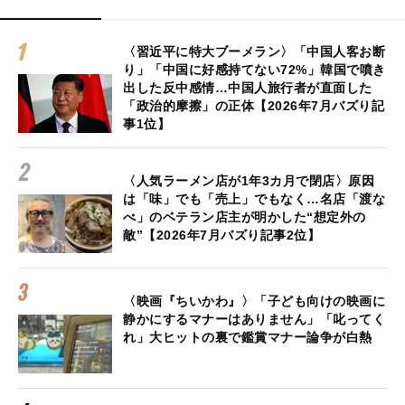
〈習近平に特大ブーメラン〉「中国人客お断
り」「中国に好感持てない72%」韓国で噴き
出した反中感情…中国人旅行者が直面した
「政治的摩擦」の正体【2026年7月バズり記
事1位】
〈人気ラーメン店が1年3カ月で閉店〉原因
は「味」でも「売上」でもなく…名店「渡な
べ」のベテラン店主が明かした“想定外の
敵”【2026年7月バズり記事2位】
〈映画『ちいかわ』〉「子ども向けの映画に
静かにするマナーはありません」「叱ってく
れ」大ヒットの裏で鑑賞マナー論争が白熱