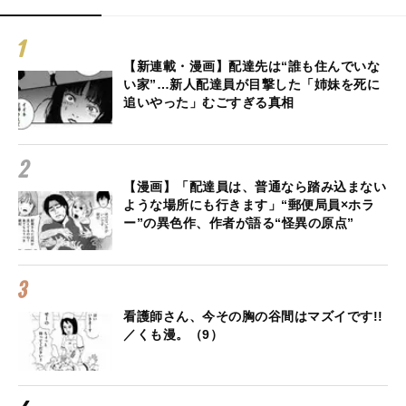
【新連載・漫画】配達先は“誰も住んでいな
い家”…新人配達員が目撃した「姉妹を死に
追いやった」むごすぎる真相
【漫画】「配達員は、普通なら踏み込まない
ような場所にも行きます」“郵便局員×ホラ
ー”の異色作、作者が語る“怪異の原点”
看護師さん、今その胸の谷間はマズイです!!
／くも漫。（9）