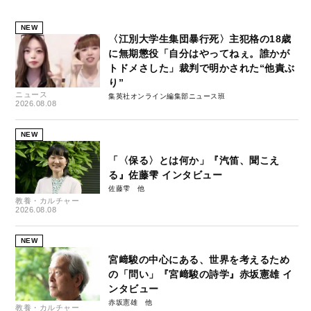
NEW
〈江別大学生集団暴行死〉主犯格の18歳
に無期懲役「自分はやってねぇ。誰かが
トドメさした」裁判で明かされた“他責ぶ
り”
ニュース
集英社オンライン編集部ニュース班
2026.08.08
NEW
「〈保る〉とは何か」『汽笛、聞こえ
る』佐藤雫 インタビュー
佐藤雫
教養・カルチャー
2026.08.08
NEW
宮﨑駿の中心にある、世界を考えるため
の「問い」『宮﨑駿の詩学』赤坂憲雄 イ
ンタビュー
赤坂憲雄
教養・カルチャー