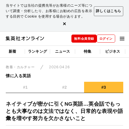
当サイトでは当社の提携先等がお客様のニーズ等につ
いて調査・分析したり、お客様にお勧めの広告を表示
詳しくはこちら
する目的で Cookie を使用する場合があります。
×
無料会員登録
ログイン
新着
ランキング
ニュース
特集
ビジネス
2026.04.26
教養・カルチャー
懐に入る英語
#1
#2
#3
ネイティブが密かに引くNG英語…英会話でもっ
とも大事なのは文法ではなく、日常的な表現や語
彙を増やす努力を欠かさないこと