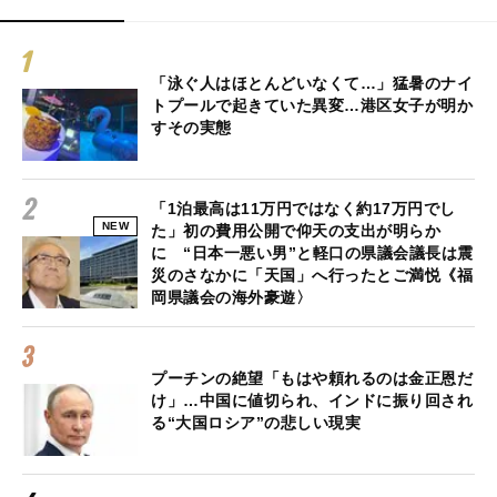
「泳ぐ人はほとんどいなくて…」猛暑のナイ
トプールで起きていた異変…港区女子が明か
すその実態
「1泊最高は11万円ではなく約17万円でし
NEW
た」初の費用公開で仰天の支出が明らか
に “日本一悪い男”と軽口の県議会議長は震
災のさなかに「天国」へ行ったとご満悦《福
岡県議会の海外豪遊〉
プーチンの絶望「もはや頼れるのは金正恩だ
け」…中国に値切られ、インドに振り回され
る“大国ロシア”の悲しい現実