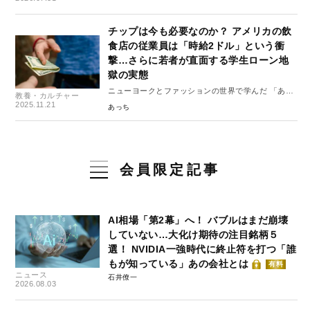
チップは今も必要なのか？ アメリカの飲
食店の従業員は「時給2ドル」という衝
撃…さらに若者が直面する学生ローン地
獄の実態
ニューヨークとファッションの世界で学んだ 「あり
教養・カルチャー
のままを好きになる」自信の磨き方 #3
2025.11.21
あっち
会員限定記事
AI相場「第2幕」へ！ バブルはまだ崩壊
していない…大化け期待の注目銘柄５
選！ NVIDIA一強時代に終止符を打つ「誰
もが知っている」あの会社とは
有料
ニュース
石井僚一
2026.08.03