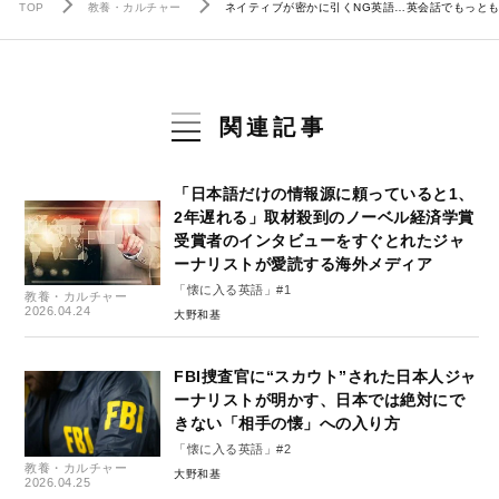
TOP
教養・カルチャー
ネイティブが密かに引くNG英語…英会話でもっと
関連記事
「日本語だけの情報源に頼っていると1、
2年遅れる」取材殺到のノーベル経済学賞
受賞者のインタビューをすぐとれたジャ
ーナリストが愛読する海外メディア
「懐に入る英語」#1
教養・カルチャー
2026.04.24
大野和基
FBI捜査官に“スカウト”された日本人ジャ
ーナリストが明かす、日本では絶対にで
きない「相手の懐」への入り方
「懐に入る英語」#2
教養・カルチャー
大野和基
2026.04.25