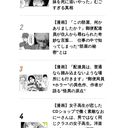
妹を死に追いやった」むご
すぎる真相
【漫画】「この部屋、何か
ありましたか？」郵便配達
員が住人から尋ねられた奇
妙な言葉… 仕事の中で知
ってしまった“部屋の秘
密”とは
【漫画】「配達員は、普通
なら踏み込まないような場
所にも行きます」“郵便局員
×ホラー”の異色作、作者が
語る“怪異の原点”
【漫画】女子高生が恋した
CDショップで働く素敵なお
にーさんは、男ではなく同
じクラスの女子高生。洋楽