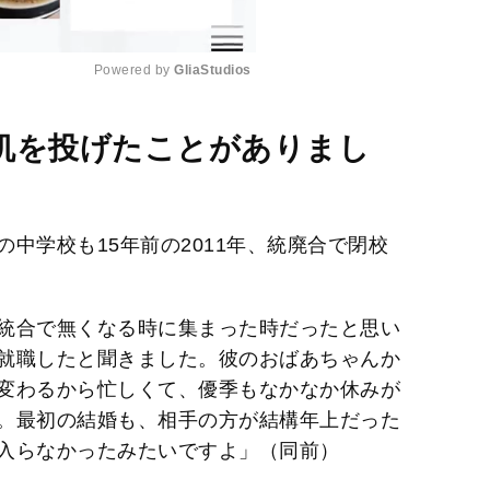
Powered by 
GliaStudios
M
机を投げたことがありまし
u
t
e
中学校も15年前の2011年、統廃合で閉校
統合で無くなる時に集まった時だったと思い
就職したと聞きました。彼のおばあちゃんか
変わるから忙しくて、優季もなかなか休みが
。最初の結婚も、相手の方が結構年上だった
入らなかったみたいですよ」（同前）