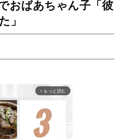
でおばあちゃん子「彼
た」
もっと読む
arrow_forward_ios