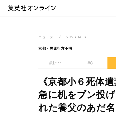
教
2026.04.16
ニュース
京都・男児行方不明
#1･･･
#8
《京都小６死体遺
急に机をブン投げ
れた養父のあだ名