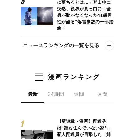
に落ちるとは…」登山中に
突然、視界が真っ白に…全
身が動かなくなった41歳男
性が語る“落雷事故の一部始
終”
ニュースランキングの一覧を見る
漫画ランキング
最新
24時間
週間
月間
【新連載・漫画】配達先
は“誰も住んでいない家”…
新人配達員が目撃した「姉