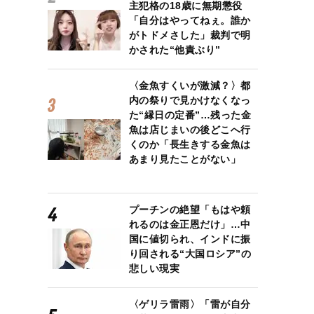
主犯格の18歳に無期懲役
「自分はやってねぇ。誰か
がトドメさした」裁判で明
かされた“他責ぶり”
〈金魚すくいが激減？〉都
内の祭りで見かけなくなっ
た“縁日の定番”…残った金
魚は店じまいの後どこへ行
くのか「長生きする金魚は
あまり見たことがない」
プーチンの絶望「もはや頼
れるのは金正恩だけ」…中
国に値切られ、インドに振
り回される“大国ロシア”の
悲しい現実
〈ゲリラ雷雨〉「雷が自分