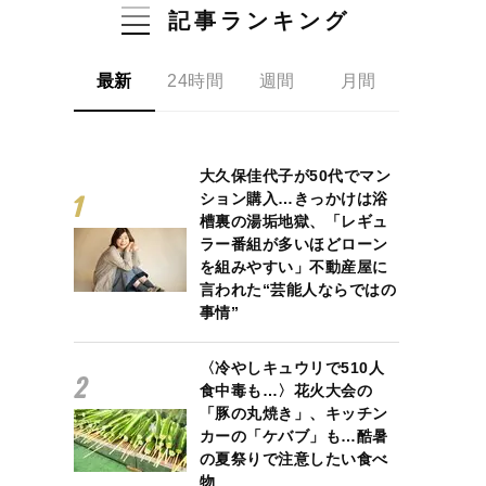
記事ランキング
最新
24時間
週間
月間
大久保佳代子が50代でマン
ション購入…きっかけは浴
槽裏の湯垢地獄、「レギュ
ラー番組が多いほどローン
を組みやすい」不動産屋に
言われた“芸能人ならではの
事情”
〈冷やしキュウリで510人
食中毒も…〉花火大会の
「豚の丸焼き」、キッチン
カーの「ケバブ」も…酷暑
の夏祭りで注意したい食べ
物