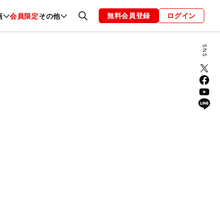
無料会員登録
ログイン
画
会員限定
その他
ファッション
恋愛・結婚
編集部
お知らせ