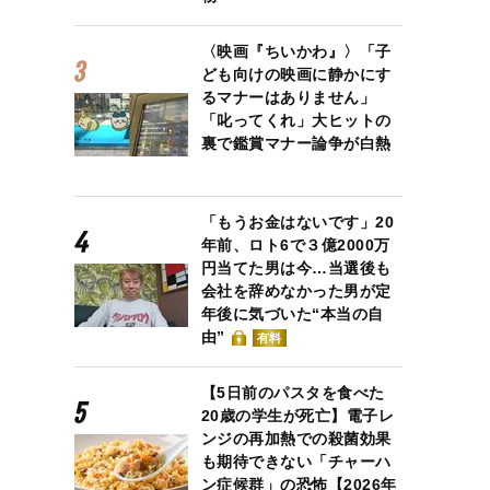
〈映画『ちいかわ』〉「子
ども向けの映画に静かにす
るマナーはありません」
「叱ってくれ」大ヒットの
裏で鑑賞マナー論争が白熱
「もうお金はないです」20
年前、ロト6で３億2000万
円当てた男は今…当選後も
会社を辞めなかった男が定
年後に気づいた“本当の自
由”
有料
【5日前のパスタを食べた
20歳の学生が死亡】電子レ
ンジの再加熱での殺菌効果
も期待できない「チャーハ
ン症候群」の恐怖【2026年