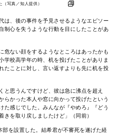
た（写真／知人提供）
代は、後の事件を予見させるようなエピソー
自制心を失うような行動を目にしたことがあ
に危ない顔をするようなところはあったかも
小学校高学年の時、机を投げたことがありま
れたことに対し、言い返すよりも先に机を投
くと思うんですけど、彼は急に沸点を超え
からかった本人や窓に向かって投げたという
けた感じでした。みんなが『やめろ』『どう
着きを取り戻しましたけど」（同前）
査本部を設置した。結希君が不審死を遂げた経