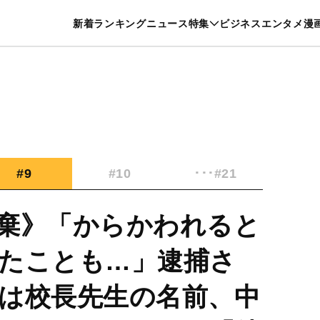
特集一覧を見る
漫画一覧を見る
新着
ランキング
ニュース
特集
ビジネス
エンタメ
漫
養・カルチャー
暮らし
スポーツ
ヘルスケア
美容
グルメ
#9
#10
･･･#21
棄》「からかわれると
たことも…」逮捕さ
は校長先生の名前、中