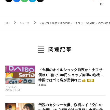
10
TOP
ニュース
＜ガソリン補助金３つの闇＞「１リットル170円」のヤバすぎ
関連記事
〈令和のオイルショック前夜か〉ナフサ
価格1.6倍で100円ショップ崩壊の危機…
韓国ではゴミ袋が品切れに
有料
不破聡
ビジネス
2026.04.03
伝説のセクシー女優、桜樹ルイ「空白の