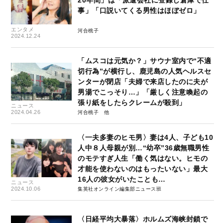
20年間」は「派遣会社に登録し倉庫で仕
事」「口説いてくる男性はほぼゼロ」
エンタメ
河合桃子
2024.12.24
「ムスコは元気か？」サウナ室内で“不適
切行為”が横行し、鹿児島の人気ヘルスセ
ンターが閉店「夫婦で来店したのに夫が
男湯でこっそり…」「厳しく注意喚起の
張り紙をしたらクレームが殺到」
ニュース
2024.04.26
河合桃子
〈一夫多妻のヒモ男〉妻は4人、子ども10
人中８人母親が別…“幼卒”36歳無職男性
のモテすぎ人生「働く気はない。ヒモの
才能を使わないのはもったいない」最大
16人の彼女がいたことも…
ニュース
2024.10.06
集英社オンライン編集部ニュース班
〈日経平均大暴落〉ホルムズ海峡封鎖で