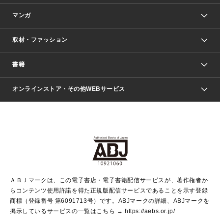
マンガ
取材・ファッション
少年マンガ
週刊少年ジャンプ
書籍
ファッション・美容
青年マンガ
ジャンプSQ.
Seventeen
週刊ヤングジャンプ
オンラインストア・その他WEBサービス
文芸・文庫・総合
芸能・情報・スポーツ
少女マンガ
Vジャンプ
non-no Web
ヤングジャンプ定期購読デジタル
すばる
Myojo
オンラインストア
りぼん
学芸・ノンフィクション・新書
最強ジャンプ
女性マンガ
@BAILA
ヤンジャン＋
小説すばる
週プレNEWS
マーガレット
集英社OTOコンテンツ
集英社 学芸編集部
少年ジャンプ＋
その他WEBサービス
クッキー
ライトノベル・ノベライズ
MAQUIA ONLINE
となりのヤングジャンプ
集英社 文芸ステーション
週プレ グラジャパ！
別冊マーガレット
SHUEISHA MANGA-ART HERITAGE
集英社 ビジネス書
ゼブラック
ココハナ
SHUEISHA ADNAVI
SPUR.JP
集英社Webマガジン Cobalt
グランドジャンプ
web 集英社文庫
キッズ
web Sportiva
マンガMee
ジャンプキャラクターズストア
集英社新書
ジャンプルーキー！
月刊オフィスユー
ＡＢＪマークは、この電子書店・電子書籍配信サービスが、著作権者か
EDITOR'S LAB
LEE
集英社オレンジ文庫
ウルトラジャンプ
青春と読書
パラスポ＋！
らコンテンツ使用許諾を得た正規版配信サービスであることを示す登録
集英社みらい文庫
リマコミ＋
HAPPY PLUS STORE
集英社新書プラス
ジャンプTOON
商標（登録番号 第6091713号）です。ABJマークの詳細、ABJマークを
Marisol
シフォン文庫
アジア人物史
S-KIDS.LAND
マンガMeets
掲示しているサービスの一覧はこちら →
https://aebs.or.jp/
shueisha vox
よみタイ
S-MANGA