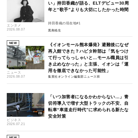
い」持田香織が語る、ELTデビュー30周
年と“歌手”よりも大切にしたかった時間
持田香織の現在地#1
エンタメ
2026.08.07
黒島暁生
NEW
《イオンモール熊本爆発》避難後になぜ
再入館できた？ハビタ幹部は「気をつけ
て行ってらっしゃいと…モール職員は引
き止めなかった」と主張、イオンは「運
用を徹底できなかった可能性」
ニュース
2026.08.07
集英社オンライン編集部ニュース班
「いつ加害者になるかわからない…」青
切符導入で増す大型トラックの不安、自
転車“車道走行時代”に求められる新たな
安全対策
ビジネス
2026.07.21
NEW