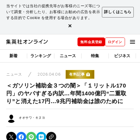
当サイトでは当社の提携先等がお客様のニーズ等につ
いて調査・分析したり、お客様にお勧めの広告を表示
詳しくはこちら
する目的で Cookie を使用する場合があります。
×
無料会員登録
ログイン
新着
ランキング
ニュース
特集
ビジネス
2026.04.06
有料記事
ニュース
＜ガソリン補助金３つの闇＞「１リットル170
円」のヤバすぎる内訳…年間1400億円“二重取
り”と消えた17円…9兆円補助金は誰のために
オオサワ・キヌヨ