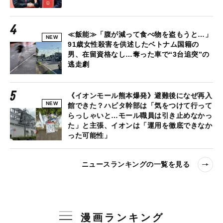
≪飯能≫「腹が減って食べ物を盗もうと…」
NEW
91歳女性殺害を供述したベトナム国籍の
男、在留資格なし…奪った車で“3台追突”の
逃走劇
《イオンモール熊本爆発》避難後になぜ再入
NEW
館できた？ハビタ幹部は「気をつけて行って
らっしゃいと…モール職員は引き止めなかっ
た」と主張、イオンは「運用を徹底できなか
った可能性」
ニュースランキングの一覧を見る
漫画ランキング