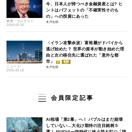
今、日本人が持つべき金融資産とは? ヒ
ントはバフェットの「不確実性そのも
の」への投資にあった
教養・カルチャー
木戸次郎
2026.03.30
〈イラン攻撃余波〉富裕層がドバイから
逃げ始めた？ 世界の資本が動き始めた理
由と次の移住先に選ばれた「意外な都
市」
有料
ニュース
木戸次郎
2026.03.16
会員限定記事
AI相場「第2幕」へ！ バブルはまだ崩壊
していない…大化け期待の注目銘柄５
選！ NVIDIA一強時代に終止符を打つ「誰