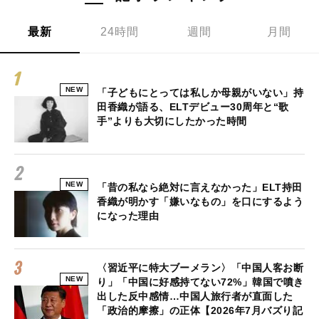
最新
24時間
週間
月間
NEW
「子どもにとっては私しか母親がいない」持
田香織が語る、ELTデビュー30周年と“歌
手”よりも大切にしたかった時間
NEW
「昔の私なら絶対に言えなかった」ELT持田
香織が明かす「嫌いなもの」を口にするよう
になった理由
〈習近平に特大ブーメラン〉「中国人客お断
NEW
り」「中国に好感持てない72%」韓国で噴き
出した反中感情…中国人旅行者が直面した
「政治的摩擦」の正体【2026年7月バズり記