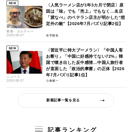
NEW
〈人気ラーメン店が1年3カ月で閉店〉原
因は「味」でも「売上」でもなく…名店
「渡なべ」のベテラン店主が明かした“想
定外の敵”【2026年7月バズり記事2位】
教養・カルチャー
2026.08.07
井手隊長
NEW
〈習近平に特大ブーメラン〉「中国人客
お断り」「中国に好感持てない72%」韓
国で噴き出した反中感情…中国人旅行者
が直面した「政治的摩擦」の正体【2026
年7月バズり記事1位】
ニュース
2026.08.07
小倉健一
新着記事一覧を見る
記事ランキング