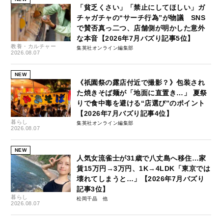
「貧乏くさい」「禁止にしてほしい」ガ
チャガチャの“サーチ行為”が物議 SNS
で賛否真っ二つ、店舗側が明かした意外
な本音【2026年7月バズり記事5位】
教養・カルチャー
集英社オンライン編集部
2026.08.07
NEW
《祇園祭の露店付近で撮影？》包装され
た焼きそば麺が「地面に直置き…」 夏祭
りで食中毒を避ける“店選び”のポイント
【2026年7月バズり記事4位】
暮らし
集英社オンライン編集部
2026.08.07
NEW
人気女流雀士が31歳で八丈島へ移住…家
賃15万円→3万円、1K→4LDK「東京では
壊れてしまうと…」【2026年7月バズり
記事3位】
暮らし
松岡千晶
2026.08.07