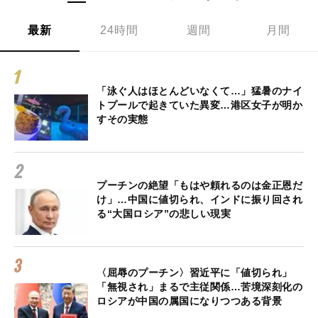
最新
24時間
週間
月間
「泳ぐ人はほとんどいなくて…」猛暑のナイ
トプールで起きていた異変…港区女子が明か
すその実態
プーチンの絶望「もはや頼れるのは金正恩だ
け」…中国に値切られ、インドに振り回され
る“大国ロシア”の悲しい現実
〈屈辱のプーチン〉習近平に「値切られ」
「無視され」まるで主従関係…苦境深刻化の
ロシアが中国の属国になりつつある背景