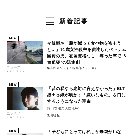
新着記事
NEW
≪飯能≫「腹が減って食べ物を盗もう
と…」91歳女性殺害を供述したベトナム
国籍の男、在留資格なし…奪った車で“3
台追突”の逃走劇
ニュース
集英社オンライン編集部ニュース班
2026.08.07
NEW
「昔の私なら絶対に言えなかった」ELT
持田香織が明かす「嫌いなもの」を口に
するようになった理由
持田香織の現在地#2
エンタメ
黒島暁生
2026.08.07
NEW
「子どもにとっては私しか母親がいな