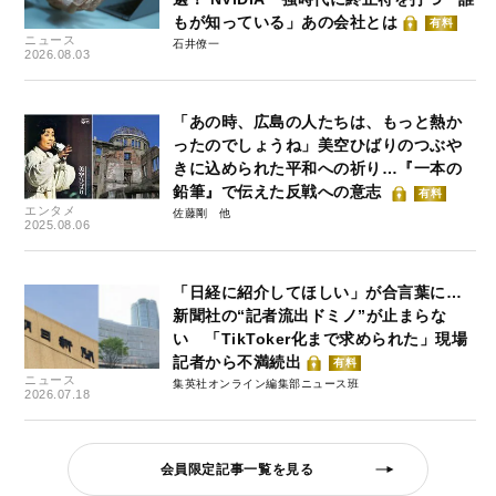
もが知っている」あの会社とは
有料
ニュース
石井僚一
2026.08.03
「あの時、広島の人たちは、もっと熱か
ったのでしょうね」美空ひばりのつぶや
きに込められた平和への祈り…『一本の
鉛筆』で伝えた反戦への意志
有料
エンタメ
佐藤剛
2025.08.06
「日経に紹介してほしい」が合言葉に…
新聞社の“記者流出ドミノ”が止まらな
い 「TikToker化まで求められた」現場
記者から不満続出
有料
ニュース
集英社オンライン編集部ニュース班
2026.07.18
会員限定記事一覧を見る