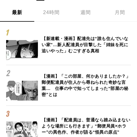
最新
24時間
週間
月間
【新連載・漫画】配達先は“誰も住んでいな
い家”…新人配達員が目撃した「姉妹を死に
追いやった」むごすぎる真相
【漫画】「この部屋、何かありましたか？」
郵便配達員が住人から尋ねられた奇妙な言
葉… 仕事の中で知ってしまった“部屋の秘
密”とは
【漫画】「配達員は、普通なら踏み込まない
ような場所にも行きます」“郵便局員×ホラ
ー”の異色作、作者が語る“怪異の原点”