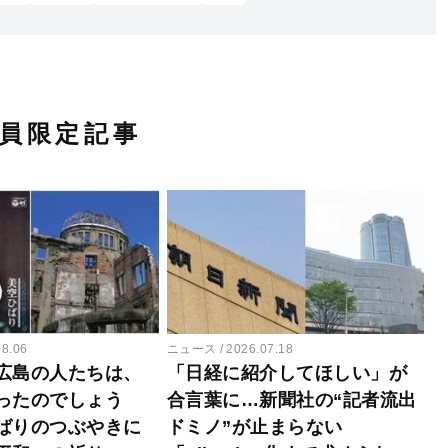
員限定記事
08.06
ニュース
2026.07.18
広島の人たちは、
「日経に紹介してほしい」が
ったのでしょう
合言葉に…新聞社の“記者流出
ばりのつぶやきに
ドミノ”が止まらない