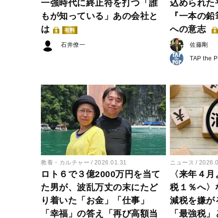
一強時代に終止符を打つ「誰
込められた
もが知っている」あの会社と
『一本の鉛
は
への意志
有料
石井僚一
佐藤剛
TAP the 
教養・カルチャー
2026.01.31
ニュース
2026.
ロト６で３億2000万円を当て
〈来年４月
た男が、波乱万丈の末にたど
税１％へ〉
り着いた「お金」「仕事」
減税を嫌が
「幸福」の答え「再び高額当
「最強税」