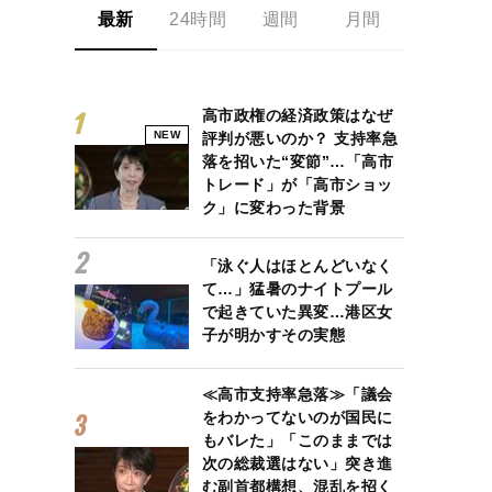
最新
24時間
週間
月間
高市政権の経済政策はなぜ
NEW
評判が悪いのか？ 支持率急
落を招いた“変節”…「高市
トレード」が「高市ショッ
ク」に変わった背景
「泳ぐ人はほとんどいなく
て…」猛暑のナイトプール
で起きていた異変…港区女
子が明かすその実態
≪高市支持率急落≫「議会
をわかってないのが国民に
もバレた」「このままでは
次の総裁選はない」突き進
む副首都構想、混乱を招く