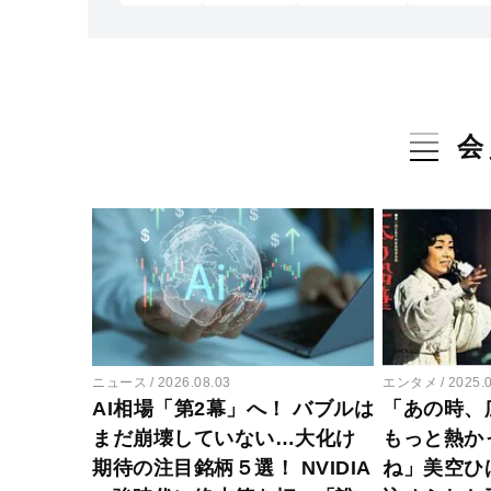
会
ニュース
2026.08.03
エンタメ
2025.
AI相場「第2幕」へ！ バブルは
「あの時、
まだ崩壊していない…大化け
もっと熱か
期待の注目銘柄５選！ NVIDIA
ね」美空ひ