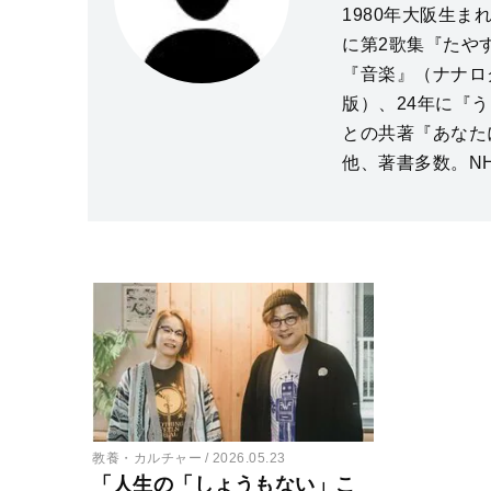
1980年大阪生ま
に第2歌集『たや
『音楽』（ナナロ
版）、24年に『
との共著『あなた
他、著書多数。N
教養・カルチャー
2026.05.23
「人生の「しょうもない」こ