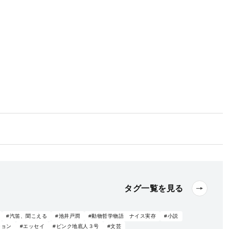
タグ一覧を見る
#汽笛、聞こえる
#池井戸潤
#動物哲学物語 ナイス実存
#小説
ション
#エッセイ
#ピンク地底人３号
#文芸