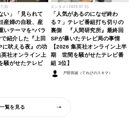
07.31
エンタメ
2026.07.31
ない」「見られて
「人気があるのになぜ終わ
妊産婦の自殺、産
る？」テレビ番組打ち切りの
重いテーマを“バラ
裏側 『人間研究所』最終回
”で紹介した『上田
SPが暴いたテレビ局の事情
EPに吠える夜』の功
【2026 集英社オンライン上半
 集英社オンライン上
期 世間を騒がせたテレビ番
を騒がせたテレビ
組 3位】
戸部田誠（てれびのスキマ）
一覧を見る