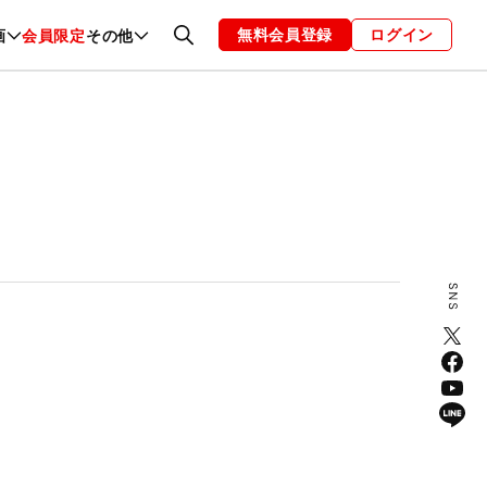
無料会員登録
ログイン
画
会員限定
その他
ファッション
恋愛・結婚
編集部
お知らせ