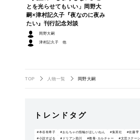
とを光らせてもいい」岡野大
嗣×津村記久子『夜なのに夜み
たい』刊行記念対談
岡野大嗣
津村記久子
TOP
人物一覧
岡野大嗣
トレンドタグ
#本谷有希子
#おもちゃの指輪がほしいねん
#集英社
#佐藤雫
#小説すばる
#ドリアン助川
#教養･カルチャー
#文芸ステー