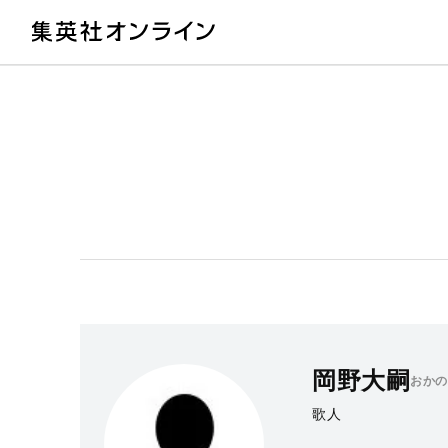
教
岡野大嗣
おかの
歌人