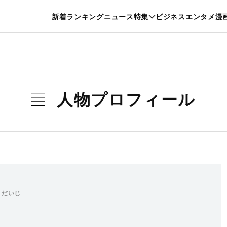
特集一覧を見る
漫画一覧を見る
新着
ランキング
ニュース
特集
ビジネス
エンタメ
漫
養・カルチャー
暮らし
スポーツ
ヘルスケア
美容
グルメ
人物プロフィール
 だいじ