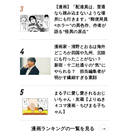
【漫画】「配達員は、普通
なら踏み込まないような場
所にも行きます」“郵便局員
×ホラー”の異色作、作者が
語る“怪異の原点”
漫画家・清野とおるは海外
どころか四国や九州、北陸
にも行ったことがない？
新宿・十二社通りの”気”に
やられる？ 担当編集者が
明かす繊細すぎる素顔
まる子に愛し愛されるおじ
いちゃん・友蔵【よりぬき
４コマ漫画・ちびまる子ち
ゃん】
漫画ランキングの一覧を見る