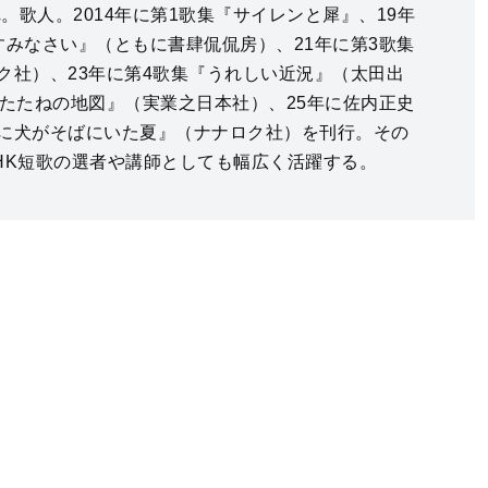
れ。歌人。2014年に第1歌集『サイレンと犀』、19年
すみなさい』（ともに書肆侃侃房）、21年に第3歌集
ク社）、23年に第4歌集『うれしい近況』（太田出
うたたねの地図』（実業之日本社）、25年に佐内正史
に犬がそばにいた夏』（ナナロク社）を刊行。その
HK短歌の選者や講師としても幅広く活躍する。