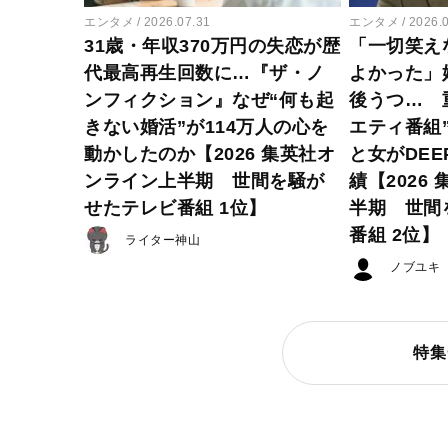
エンタメ
2026.07.31
エンタメ
2026.
31歳・年収370万円の失恋が歴
「一切笑え
代最高再生回数に…『ザ・ノ
よかった」
ンフィクション』なぜ“何も起
後うつ… 
きない婚活”が114万人の心を
エティ番組
動かしたのか【2026 集英社オ
と女がDE
ンライン上半期 世間を騒が
績【2026
せたテレビ番組 1位】
半期 世間
番組 2位】
ライター神山
ノブユキ
特集