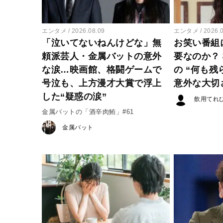
エンタメ
2026.08.09
エンタメ
2026.
「泣いてないねんけどな」無
お笑い番組
頼派芸人・金属バットの意外
要なのか？
な涙…映画館、格闘ゲームで
の “何も残
号泣も、上方漫才大賞で浮上
意外な大切
した“疑惑の涙”
飲用てれ
金属バットの「酒辛肉鮪」#61
金属バット