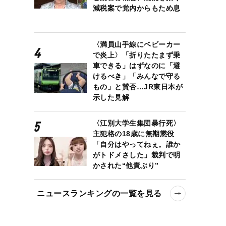
減税案で党内からもため息
〈満員山手線にベビーカー
で炎上〉「折りたたまず乗
車できる」はずなのに「避
けるべき」「みんなで守る
もの」と賛否…JR東日本が
示した見解
〈江別大学生集団暴行死〉
主犯格の18歳に無期懲役
「自分はやってねぇ。誰か
がトドメさした」裁判で明
かされた“他責ぶり”
ニュースランキングの一覧を見る