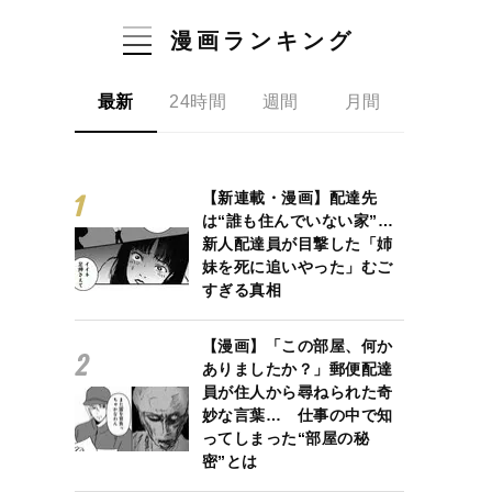
漫画ランキング
最新
24時間
週間
月間
【新連載・漫画】配達先
は“誰も住んでいない家”…
新人配達員が目撃した「姉
妹を死に追いやった」むご
すぎる真相
【漫画】「この部屋、何か
ありましたか？」郵便配達
員が住人から尋ねられた奇
妙な言葉… 仕事の中で知
ってしまった“部屋の秘
密”とは