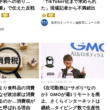
平和への祈り…
「TikToker化まで求められ
筆』で伝えた反戦
た」現場記者から不満続出
有料
有料
集英社オンライン編集部ニュース班
POP
02.03
ビジネス
2026.07.17
より食料品の消費
《在宅勤務は“サボり”なの
なぜ政治家は消費
か》GMOが週1リモートを廃
るのか…消費税が
止、さくらインターネットは
と呼ばれる理由
継続…タイピング数で生産性