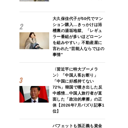
大久保佳代子が50代でマン
ション購入…きっかけは浴
槽裏の湯垢地獄、「レギュ
ラー番組が多いほどローン
を組みやすい」不動産屋に
言われた“芸能人ならではの
事情”
〈習近平に特大ブーメラ
ン〉「中国人客お断り」
「中国に好感持てない
72%」韓国で噴き出した反
中感情…中国人旅行者が直
面した「政治的摩擦」の正
体【2026年7月バズり記事1
位】
バフェットも孫正義も資金