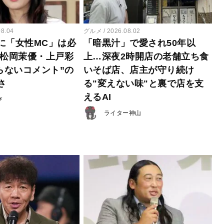
08.04
グルメ
2026.08.02
に「女性MC」は必
「暗黒汁」で愛され50年以
 松岡茉優・上戸彩
上…深夜2時開店の老舗立ち食
らないコメント”の
いそば店、店主が守り続け
さ
る"変えない味"と裏で店を支
えるAI
び
ライター神山