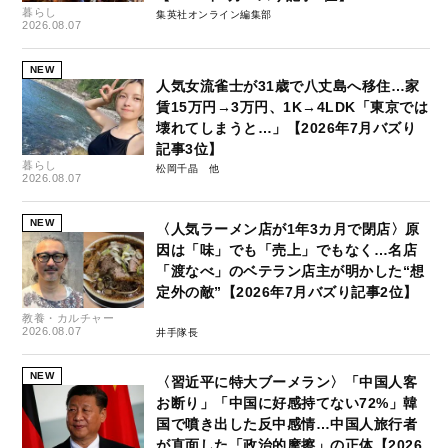
暮らし
集英社オンライン編集部
2026.08.07
NEW
人気女流雀士が31歳で八丈島へ移住…家
賃15万円→3万円、1K→4LDK「東京では
壊れてしまうと…」【2026年7月バズり
記事3位】
暮らし
松岡千晶
2026.08.07
NEW
〈人気ラーメン店が1年3カ月で閉店〉原
因は「味」でも「売上」でもなく…名店
「渡なべ」のベテラン店主が明かした“想
定外の敵”【2026年7月バズり記事2位】
教養・カルチャー
2026.08.07
井手隊長
NEW
〈習近平に特大ブーメラン〉「中国人客
お断り」「中国に好感持てない72%」韓
国で噴き出した反中感情…中国人旅行者
が直面した「政治的摩擦」の正体【2026