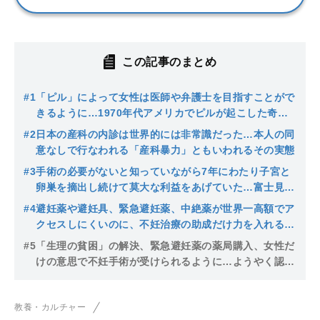
この記事のまとめ
#1
「ピル」によって女性は医師や弁護士を目指すことがで
きるように…1970年代アメリカでピルが起こした奇跡
的変化
#2
日本の産科の内診は世界的には非常識だった…本人の同
意なしで行なわれる「産科暴力」ともいわれるその実態
#3
手術の必要がないと知っていながら7年にわたり子宮と
卵巣を摘出し続けて莫大な利益をあげていた…富士見産
婦人科事件の闇
#4
避妊薬や避妊具、緊急避妊薬、中絶薬が世界一高額でア
クセスしにくいのに、不妊治療の助成だけ力を入れる日
本政府の異様な「産ませたい」執念
#5
「生理の貧困」の解決、緊急避妊薬の薬局購入、女性だ
けの意思で不妊手術が受けられるように…ようやく認め
られてきた日本の「女性の当然の権利」
教養・カルチャー