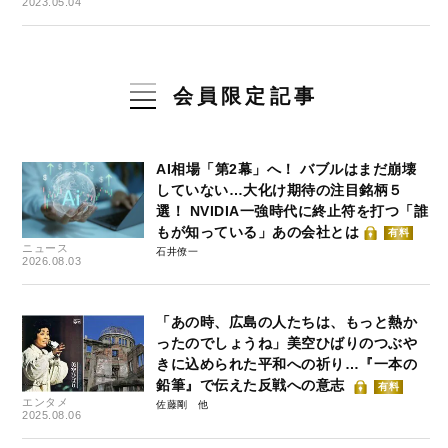
2023.05.04
会員限定記事
AI相場「第2幕」へ！ バブルはまだ崩壊
していない…大化け期待の注目銘柄５
選！ NVIDIA一強時代に終止符を打つ「誰
もが知っている」あの会社とは
有料
ニュース
石井僚一
2026.08.03
「あの時、広島の人たちは、もっと熱か
ったのでしょうね」美空ひばりのつぶや
きに込められた平和への祈り…『一本の
鉛筆』で伝えた反戦への意志
有料
エンタメ
佐藤剛
2025.08.06