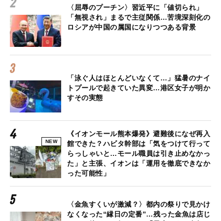
〈屈辱のプーチン〉習近平に「値切られ」
「無視され」まるで主従関係…苦境深刻化の
ロシアが中国の属国になりつつある背景
「泳ぐ人はほとんどいなくて…」猛暑のナイ
トプールで起きていた異変…港区女子が明か
すその実態
《イオンモール熊本爆発》避難後になぜ再入
NEW
館できた？ハビタ幹部は「気をつけて行って
らっしゃいと…モール職員は引き止めなかっ
た」と主張、イオンは「運用を徹底できなか
った可能性」
〈金魚すくいが激減？〉都内の祭りで見かけ
なくなった“縁日の定番”…残った金魚は店じ