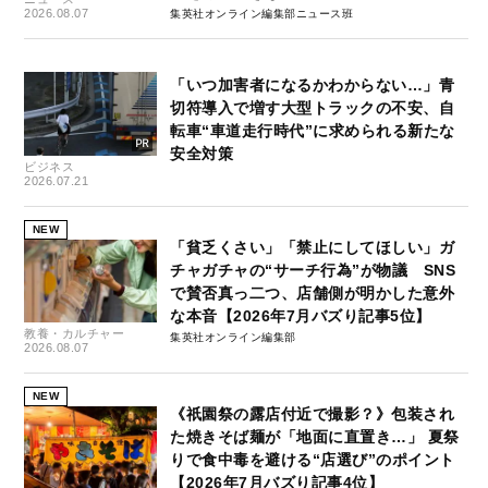
2026.08.07
集英社オンライン編集部ニュース班
「いつ加害者になるかわからない…」青
切符導入で増す大型トラックの不安、自
転車“車道走行時代”に求められる新たな
安全対策
ビジネス
2026.07.21
NEW
「貧乏くさい」「禁止にしてほしい」ガ
チャガチャの“サーチ行為”が物議 SNS
で賛否真っ二つ、店舗側が明かした意外
な本音【2026年7月バズり記事5位】
教養・カルチャー
集英社オンライン編集部
2026.08.07
NEW
《祇園祭の露店付近で撮影？》包装され
た焼きそば麺が「地面に直置き…」 夏祭
りで食中毒を避ける“店選び”のポイント
【2026年7月バズり記事4位】