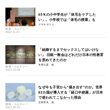
65％の小中学生が「体毛をケアした
い」。小学校では「体毛の授業」も
マサキヨウコ
教養・カルチャー
2022.11.07
「結婚するまでセックスしてはいけな
い」 旧統一教会はどれだけ日本の性教育
を歪めてきたのか
木村元彦
教養・カルチャー
2022.10.08
なぜ今も子宮から“掻き出す”のか。世界
82カ国が導入する「経口中絶薬」が日本
で使われてこなかった理由
北村邦夫
教養・カルチャー
2022.09.25