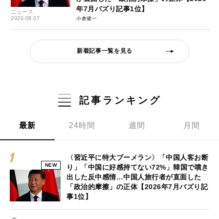
年7月バズり記事1位】
ニュース
2026.08.07
小倉健一
新着記事一覧を見る
記事ランキング
最新
24時間
週間
月間
〈習近平に特大ブーメラン〉「中国人客お断
NEW
り」「中国に好感持てない72%」韓国で噴き
出した反中感情…中国人旅行者が直面した
「政治的摩擦」の正体【2026年7月バズり記
事1位】