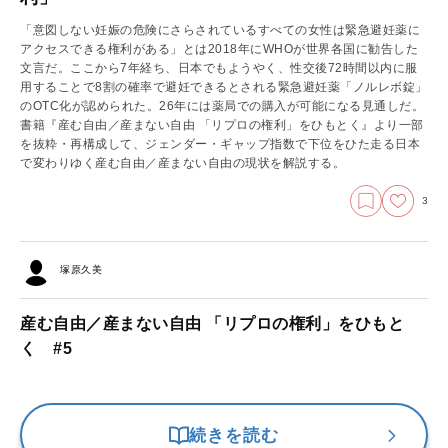
「意図しない妊娠の危険にさらされているすべての女性は緊急避妊薬に
アクセスできる権利がある」とは2018年にWHOが世界各国に勧告した
文言だ。ここから7年経ち、日本でもようやく、性交後72時間以内に服
用することで8割の確率で避妊できるとされる緊急避妊薬「ノルレボ錠」
のOTC化が認められた。26年には薬局での購入が可能になる見通しだ。
書籍『産む自由／産まない自由 「リプロの権利」をひもとく』より一部
を抜粋・再構成して、ジェンダー・ギャップ指数で下位をひた走る日本
で変わりゆく産む自由／産まない自由の現状を解説する。
3
塚原久美
産む自由／産まない自由 「リプロの権利」をひもと
く #5
続きを読む