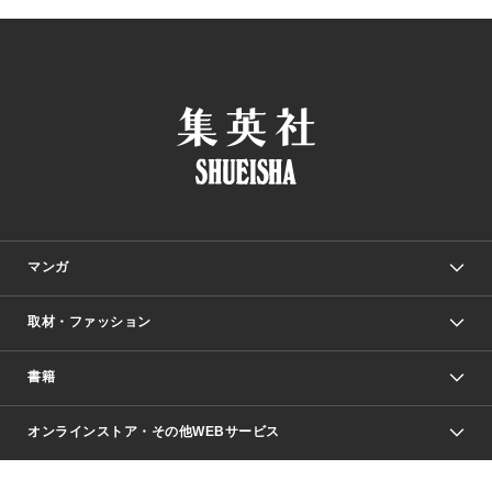
マンガ
取材・ファッション
少年マンガ
週刊少年ジャンプ
書籍
ファッション・美容
青年マンガ
ジャンプSQ.
Seventeen
週刊ヤングジャンプ
オンラインストア・その他WEBサービス
文芸・文庫・総合
芸能・情報・スポーツ
少女マンガ
Vジャンプ
non-no Web
ヤングジャンプ定期購読デジタル
すばる
Myojo
オンラインストア
りぼん