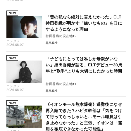
NEW
「昔の私なら絶対に言えなかった」ELT
持田香織が明かす「嫌いなもの」を口に
するようになった理由
持田香織の現在地#2
エンタメ
黒島暁生
2026.08.07
NEW
「子どもにとっては私しか母親がいな
い」持田香織が語る、ELTデビュー30周
年と“歌手”よりも大切にしたかった時間
持田香織の現在地#1
エンタメ
2026.08.07
黒島暁生
NEW
《イオンモール熊本爆発》避難後になぜ
再入館できた？ハビタ幹部は「気をつけ
て行ってらっしゃいと…モール職員は引
き止めなかった」と主張、イオンは「運
用を徹底できなかった可能性」
ニュース