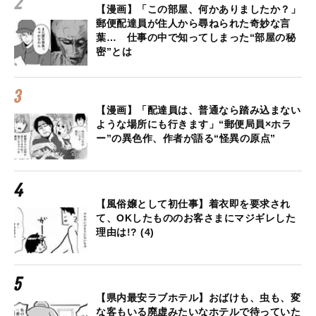
【漫画】「この部屋、何かありましたか？」
郵便配達員が住人から尋ねられた奇妙な言
葉… 仕事の中で知ってしまった“部屋の秘
密”とは
【漫画】「配達員は、普通なら踏み込まない
ような場所にも行きます」“郵便局員×ホラ
ー”の異色作、作者が語る“怪異の原点”
【風俗嬢として初仕事】着衣即を要求され
て、OKしたもののお客さまにマジギレした
理由は!? (4)
【県内最安ラブホテル】おばけも、虫も、変
な客もいる廃虚みたいなホテルで待っていた