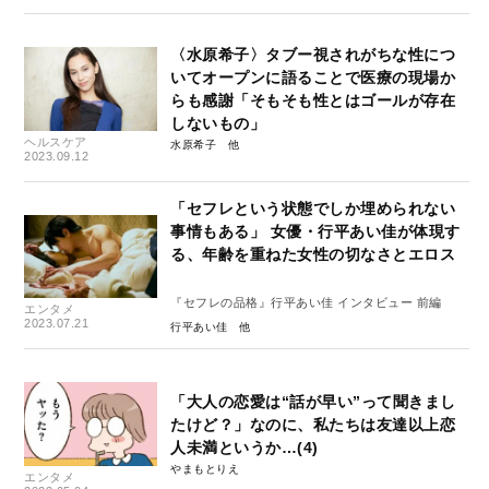
〈水原希子〉タブー視されがちな性につ
いてオープンに語ることで医療の現場か
らも感謝「そもそも性とはゴールが存在
しないもの」
ヘルスケア
水原希子
2023.09.12
「セフレという状態でしか埋められない
事情もある」 女優・行平あい佳が体現す
る、年齢を重ねた女性の切なさとエロス
『セフレの品格』行平あい佳 インタビュー 前編
エンタメ
2023.07.21
行平あい佳
「大人の恋愛は“話が早い”って聞きまし
たけど？」なのに、私たちは友達以上恋
人未満というか…(4)
やまもとりえ
エンタメ