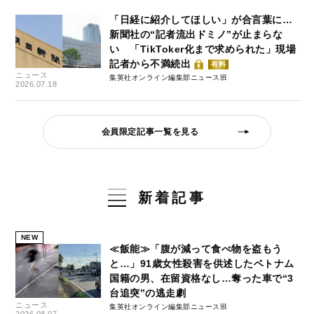
「日経に紹介してほしい」が合言葉に…
新聞社の“記者流出ドミノ”が止まらな
い 「TikToker化まで求められた」現場
記者から不満続出
有料
ニュース
集英社オンライン編集部ニュース班
2026.07.18
会員限定記事一覧を見る
新着記事
NEW
≪飯能≫「腹が減って食べ物を盗もう
と…」91歳女性殺害を供述したベトナム
国籍の男、在留資格なし…奪った車で“3
台追突”の逃走劇
ニュース
集英社オンライン編集部ニュース班
2026.08.07