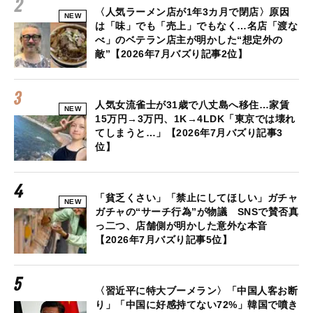
〈人気ラーメン店が1年3カ月で閉店〉原因
NEW
は「味」でも「売上」でもなく…名店「渡な
べ」のベテラン店主が明かした“想定外の
敵”【2026年7月バズり記事2位】
人気女流雀士が31歳で八丈島へ移住…家賃
NEW
15万円→3万円、1K→4LDK「東京では壊れ
てしまうと…」【2026年7月バズり記事3
位】
「貧乏くさい」「禁止にしてほしい」ガチャ
NEW
ガチャの“サーチ行為”が物議 SNSで賛否真
っ二つ、店舗側が明かした意外な本音
【2026年7月バズり記事5位】
〈習近平に特大ブーメラン〉「中国人客お断
り」「中国に好感持てない72%」韓国で噴き