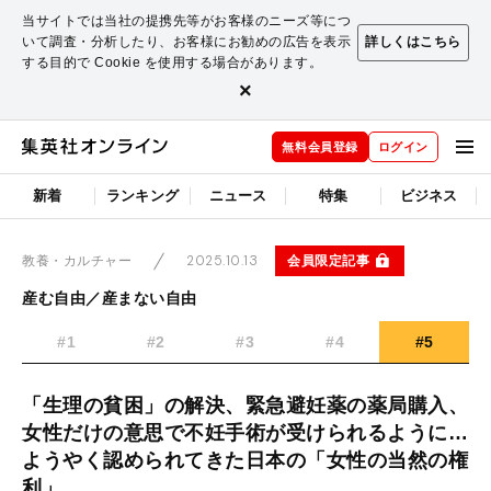
当サイトでは当社の提携先等がお客様のニーズ等につ
いて調査・分析したり、お客様にお勧めの広告を表示
詳しくはこちら
する目的で Cookie を使用する場合があります。
×
無料会員登録
ログイン
新着
ランキング
ニュース
特集
ビジネス
2025.10.13
会員限定記事
教養・カルチャー
産む自由／産まない自由
#1
#2
#3
#4
#5
「生理の貧困」の解決、緊急避妊薬の薬局購入、
女性だけの意思で不妊手術が受けられるように…
ようやく認められてきた日本の「女性の当然の権
利」