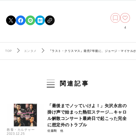
4
TOP
エンタメ
『ラスト・クリスマス』発売7年後に、ジョージ・マイケル
関連記事
「最後までノッていけよ！」矢沢永吉の
掛け声で始まった熱狂ステージ…キャロ
ル解散コンサート最終日で起こった完全
に想定外のトラブル
教養・カルチャー
佐藤剛
2023.12.25