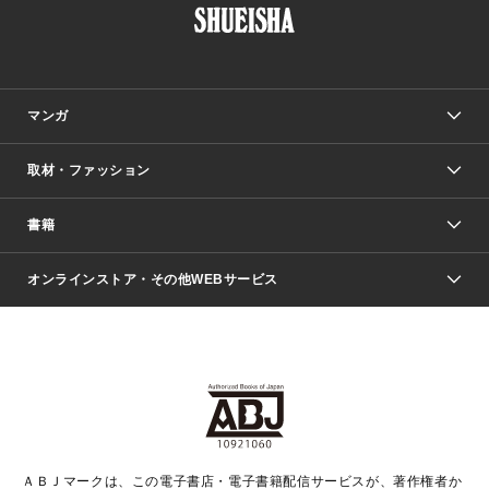
マンガ
取材・ファッション
少年マンガ
週刊少年ジャンプ
書籍
ファッション・美容
青年マンガ
ジャンプSQ.
Seventeen
週刊ヤングジャンプ
オンラインストア・その他WEBサービス
文芸・文庫・総合
芸能・情報・スポーツ
少女マンガ
Vジャンプ
non-no Web
ヤングジャンプ定期購読デジタル
すばる
Myojo
オンラインストア
りぼん
学芸・ノンフィクション・新書
最強ジャンプ
女性マンガ
@BAILA
ヤンジャン＋
小説すばる
週プレNEWS
マーガレット
集英社OTOコンテンツ
集英社 学芸編集部
少年ジャンプ＋
その他WEBサービス
クッキー
ライトノベル・ノベライズ
MAQUIA ONLINE
となりのヤングジャンプ
集英社 文芸ステーション
週プレ グラジャパ！
別冊マーガレット
SHUEISHA MANGA-ART HERITAGE
集英社 ビジネス書
ゼブラック
ココハナ
SHUEISHA ADNAVI
SPUR.JP
集英社Webマガジン Cobalt
グランドジャンプ
web 集英社文庫
キッズ
web Sportiva
マンガMee
ジャンプキャラクターズストア
集英社新書
ジャンプルーキー！
月刊オフィスユー
ＡＢＪマークは、この電子書店・電子書籍配信サービスが、著作権者か
EDITOR'S LAB
LEE