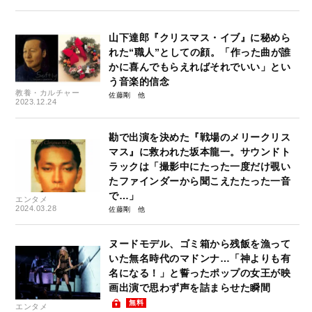
山下達郎『クリスマス・イブ』に秘めら
れた“職人”としての顔。「作った曲が誰
かに喜んでもらえればそれでいい」とい
う音楽的信念
教養・カルチャー
佐藤剛
2023.12.24
勘で出演を決めた『戦場のメリークリス
マス』に救われた坂本龍一。サウンドト
ラックは「撮影中にたった一度だけ覗い
たファインダーから聞こえたたった一音
で…」
エンタメ
2024.03.28
佐藤剛
ヌードモデル、ゴミ箱から残飯を漁って
いた無名時代のマドンナ…「神よりも有
名になる！」と誓ったポップの女王が映
画出演で思わず声を詰まらせた瞬間
無料
エンタメ