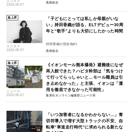
エンタメ
黒島暁生
2026.08.07
急上昇
「子どもにとっては私しか母親がいな
い」持田香織が語る、ELTデビュー30周
年と“歌手”よりも大切にしたかった時間
持田香織の現在地#1
エンタメ
2026.08.07
黒島暁生
急上昇
《イオンモール熊本爆発》避難後になぜ
再入館できた？ハビタ幹部は「気をつけ
て行ってらっしゃいと…モール職員は引
き止めなかった」と主張、イオンは「運
用を徹底できなかった可能性」
ニュース
2026.08.07
集英社オンライン編集部ニュース班
「いつ加害者になるかわからない…」青
切符導入で増す大型トラックの不安、自
転車“車道走行時代”に求められる新たな