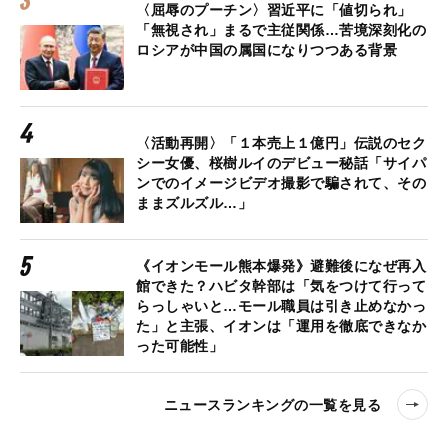
〈屈辱のプーチン〉習近平に「値切られ」
「無視され」まるで主従関係…苦境深刻化の
ロシアが中国の属国になりつつある背景
〈活動再開〉「１本売上１億円」伝説のセク
シー女優、桜樹ルイのデビュー秘話「サイパ
ンでのイメージビデオ撮影で騙されて、その
ままズルズル…」
《イオンモール熊本爆発》避難後になぜ再入
館できた？ハビタ幹部は「気をつけて行って
らっしゃいと…モール職員は引き止めなかっ
た」と主張、イオンは「運用を徹底できなか
った可能性」
ニュースランキングの一覧を見る