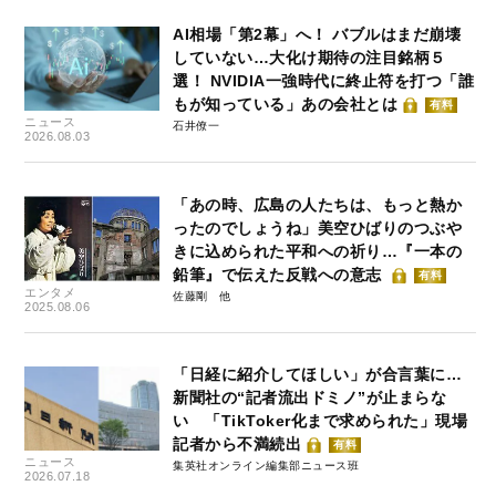
AI相場「第2幕」へ！ バブルはまだ崩壊
していない…大化け期待の注目銘柄５
選！ NVIDIA一強時代に終止符を打つ「誰
もが知っている」あの会社とは
有料
ニュース
石井僚一
2026.08.03
「あの時、広島の人たちは、もっと熱か
ったのでしょうね」美空ひばりのつぶや
きに込められた平和への祈り…『一本の
鉛筆』で伝えた反戦への意志
有料
エンタメ
佐藤剛
2025.08.06
「日経に紹介してほしい」が合言葉に…
新聞社の“記者流出ドミノ”が止まらな
い 「TikToker化まで求められた」現場
記者から不満続出
有料
ニュース
集英社オンライン編集部ニュース班
2026.07.18