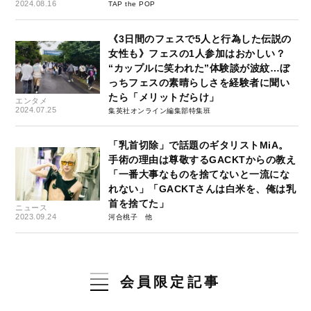
2024.08.16
TAP the POP
《3日間のフェスで5人と行為した伝説の
女性も》フェスの1人参加はおかしい？
“カップルに笑われた”体験談が波紋…ぼ
っちフェスの素晴らしさを経験者に聞い
たら「メリットだらけ」
エンタメ
2024.07.25
集英社オンライン編集部特集班
「乳首切除」で話題のギタリストMiA。
手術の理由は尊敬するGACKTからの教え
「一番大事なものを捨てないと一流にな
れない」「GACKTさんは白米を、俺は乳
首を捨てた」
ニュース
2023.09.24
河合桃子
会員限定記事