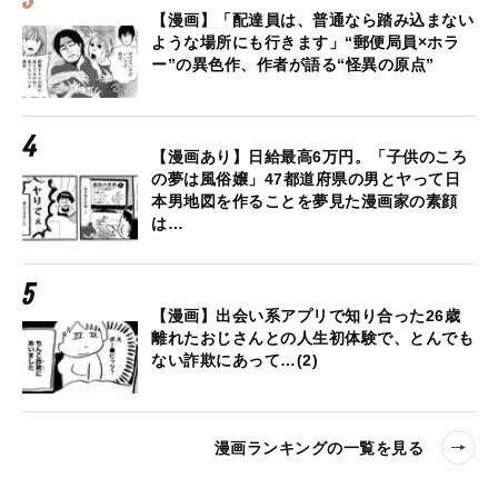
【漫画】「配達員は、普通なら踏み込まない
ような場所にも行きます」“郵便局員×ホラ
ー”の異色作、作者が語る“怪異の原点”
【漫画あり】日給最高6万円。「子供のころ
の夢は風俗嬢」47都道府県の男とヤって日
本男地図を作ることを夢見た漫画家の素顔
は…
【漫画】出会い系アプリで知り合った26歳
離れたおじさんとの人生初体験で、とんでも
ない詐欺にあって…(2)
漫画ランキングの一覧を見る