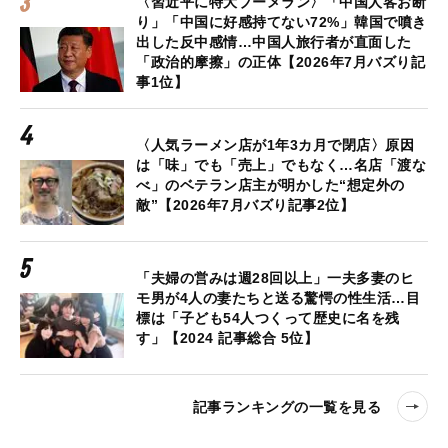
〈習近平に特大ブーメラン〉「中国人客お断
り」「中国に好感持てない72%」韓国で噴き
出した反中感情…中国人旅行者が直面した
「政治的摩擦」の正体【2026年7月バズり記
事1位】
〈人気ラーメン店が1年3カ月で閉店〉原因
は「味」でも「売上」でもなく…名店「渡な
べ」のベテラン店主が明かした“想定外の
敵”【2026年7月バズり記事2位】
「夫婦の営みは週28回以上」一夫多妻のヒ
モ男が4人の妻たちと送る驚愕の性生活…目
標は「子ども54人つくって歴史に名を残
す」【2024 記事総合 5位】
記事ランキングの一覧を見る