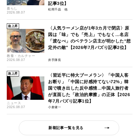
記事3位】
暮らし
松岡千晶
2026.08.07
急上昇
〈人気ラーメン店が1年3カ月で閉店〉原
因は「味」でも「売上」でもなく…名店
「渡なべ」のベテラン店主が明かした“想
定外の敵”【2026年7月バズり記事2位】
教養・カルチャー
2026.08.07
井手隊長
急上昇
〈習近平に特大ブーメラン〉「中国人客
お断り」「中国に好感持てない72%」韓
国で噴き出した反中感情…中国人旅行者
が直面した「政治的摩擦」の正体【2026
年7月バズり記事1位】
ニュース
2026.08.07
小倉健一
新着記事一覧を見る