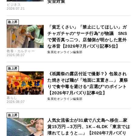
安全対策
ビジネス
2026.07.21
急上昇
「貧乏くさい」「禁止にしてほしい」ガ
チャガチャの“サーチ行為”が物議 SNS
で賛否真っ二つ、店舗側が明かした意外
な本音【2026年7月バズり記事5位】
教養・カルチャー
集英社オンライン編集部
2026.08.07
急上昇
《祇園祭の露店付近で撮影？》包装され
た焼きそば麺が「地面に直置き…」 夏祭
りで食中毒を避ける“店選び”のポイント
【2026年7月バズり記事4位】
暮らし
集英社オンライン編集部
2026.08.07
急上昇
人気女流雀士が31歳で八丈島へ移住…家
賃15万円→3万円、1K→4LDK「東京では
壊れてしまうと…」【2026年7月バズり