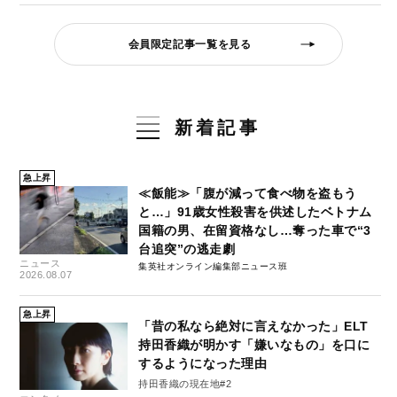
会員限定記事一覧を見る
新着記事
急上昇
≪飯能≫「腹が減って食べ物を盗もう
と…」91歳女性殺害を供述したベトナム
国籍の男、在留資格なし…奪った車で“3
台追突”の逃走劇
ニュース
集英社オンライン編集部ニュース班
2026.08.07
急上昇
「昔の私なら絶対に言えなかった」ELT
持田香織が明かす「嫌いなもの」を口に
するようになった理由
持田香織の現在地#2