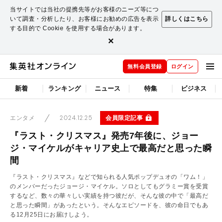
当サイトでは当社の提携先等がお客様のニーズ等につ
いて調査・分析したり、お客様にお勧めの広告を表示
詳しくはこちら
する目的で Cookie を使用する場合があります。
×
無料会員登録
ログイン
新着
ランキング
ニュース
特集
ビジネス
2024.12.25
会員限定記事
エンタメ
『ラスト・クリスマス』発売7年後に、ジョー
ジ・マイケルがキャリア史上で最高だと思った瞬
間
『ラスト・クリスマス』などで知られる人気ポップデュオの「ワム！」
のメンバーだったジョージ・マイケル。ソロとしてもグラミー賞を受賞
するなど、数々の華々しい実績を持つ彼だが、そんな彼の中で「最高だ
と思った瞬間」があったという。そんなエピソードを、彼の命日でもあ
る12月25日にお届けしよう。