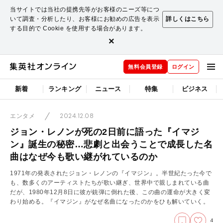
当サイトでは当社の提携先等がお客様のニーズ等につ
いて調査・分析したり、お客様にお勧めの広告を表示
詳しくはこちら
する目的で Cookie を使用する場合があります。
×
無料会員登録
ログイン
新着
ランキング
ニュース
特集
ビジネス
2024.12.08
エンタメ
ジョン・レノンが死の2日前に語った『イマジ
ン』誕生の秘密…悲劇と出会うことで成長した名
曲はなぜ今も歌い継がれているのか
1971年の発表されたジョン・レノンの『イマジン』。半世紀たった今で
も、数多くのアーティストたちが歌い継ぎ、世界中で親しまれている曲
だが、1980年12月8日に彼が銃弾に倒れた後、この曲の運命が大きく変
わり始める。『イマジン』がなぜ名曲になったのかをひも解いていく。
4