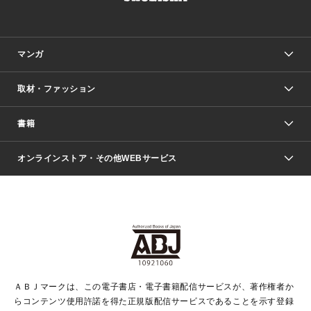
マンガ
取材・ファッション
少年マンガ
週刊少年ジャンプ
書籍
ファッション・美容
青年マンガ
ジャンプSQ.
Seventeen
週刊ヤングジャンプ
オンラインストア・その他WEBサービス
文芸・文庫・総合
芸能・情報・スポーツ
少女マンガ
Vジャンプ
non-no Web
ヤングジャンプ定期購読デジタル
すばる
Myojo
オンラインストア
りぼん
学芸・ノンフィクション・新書
最強ジャンプ
女性マンガ
@BAILA
ヤンジャン＋
小説すばる
週プレNEWS
マーガレット
集英社OTOコンテンツ
集英社 学芸編集部
少年ジャンプ＋
その他WEBサービス
クッキー
ライトノベル・ノベライズ
MAQUIA ONLINE
となりのヤングジャンプ
集英社 文芸ステーション
週プレ グラジャパ！
別冊マーガレット
SHUEISHA MANGA-ART HERITAGE
集英社 ビジネス書
ゼブラック
ココハナ
SHUEISHA ADNAVI
SPUR.JP
集英社Webマガジン Cobalt
グランドジャンプ
web 集英社文庫
キッズ
web Sportiva
マンガMee
ジャンプキャラクターズストア
集英社新書
ジャンプルーキー！
月刊オフィスユー
ＡＢＪマークは、この電子書店・電子書籍配信サービスが、著作権者か
EDITOR'S LAB
LEE
集英社オレンジ文庫
ウルトラジャンプ
青春と読書
パラスポ＋！
らコンテンツ使用許諾を得た正規版配信サービスであることを示す登録
集英社みらい文庫
リマコミ＋
HAPPY PLUS STORE
集英社新書プラス
ジャンプTOON