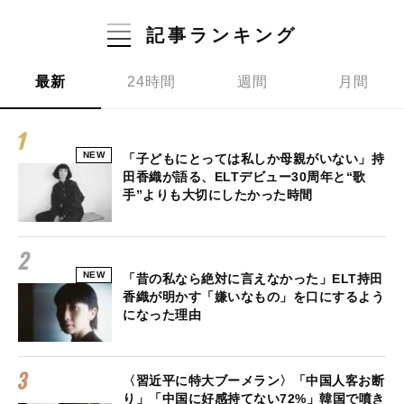
記事ランキング
最新
24時間
週間
月間
NEW
「子どもにとっては私しか母親がいない」持
田香織が語る、ELTデビュー30周年と“歌
手”よりも大切にしたかった時間
NEW
「昔の私なら絶対に言えなかった」ELT持田
香織が明かす「嫌いなもの」を口にするよう
になった理由
〈習近平に特大ブーメラン〉「中国人客お断
り」「中国に好感持てない72%」韓国で噴き