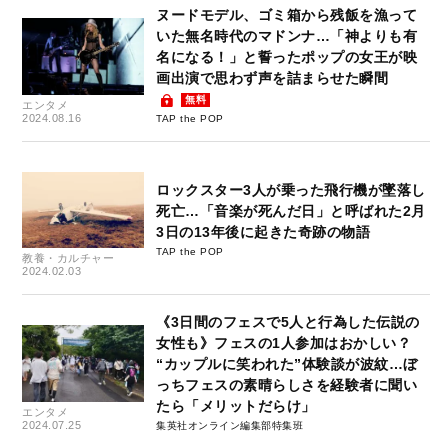
ヌードモデル、ゴミ箱から残飯を漁って
いた無名時代のマドンナ…「神よりも有
名になる！」と誓ったポップの女王が映
画出演で思わず声を詰まらせた瞬間
無料
エンタメ
2024.08.16
TAP the POP
ロックスター3人が乗った飛行機が墜落し
死亡…「音楽が死んだ日」と呼ばれた2月
3日の13年後に起きた奇跡の物語
TAP the POP
教養・カルチャー
2024.02.03
《3日間のフェスで5人と行為した伝説の
女性も》フェスの1人参加はおかしい？
“カップルに笑われた”体験談が波紋…ぼ
っちフェスの素晴らしさを経験者に聞い
たら「メリットだらけ」
エンタメ
2024.07.25
集英社オンライン編集部特集班