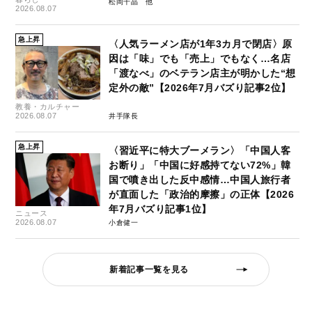
松岡千晶
2026.08.07
急上昇
〈人気ラーメン店が1年3カ月で閉店〉原
因は「味」でも「売上」でもなく…名店
「渡なべ」のベテラン店主が明かした“想
定外の敵”【2026年7月バズり記事2位】
教養・カルチャー
2026.08.07
井手隊長
急上昇
〈習近平に特大ブーメラン〉「中国人客
お断り」「中国に好感持てない72%」韓
国で噴き出した反中感情…中国人旅行者
が直面した「政治的摩擦」の正体【2026
年7月バズり記事1位】
ニュース
2026.08.07
小倉健一
新着記事一覧を見る