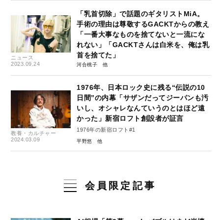
「乳首切除」で話題のギタリストMiA。
手術の理由は尊敬するGACKTからの教え
「一番大事なものを捨てないと一流にな
れない」「GACKTさんは白米を、俺は乳
首を捨てた」
ニュース
2023.09.24
河合桃子
1976年、日本ロック史に残る“伝説の10
日間”の内幕「サザンだってジーパンも汚
いし、オシャレなんていうのとはほど遠
かった」新宿ロフト創設者が証言
1976年の新宿ロフト#1
教養・カルチャー
2024.03.09
平野悠
会員限定記事