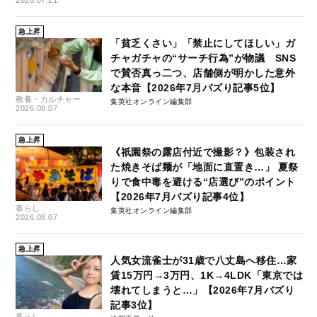
急上昇
「貧乏くさい」「禁止にしてほしい」ガ
チャガチャの“サーチ行為”が物議 SNS
で賛否真っ二つ、店舗側が明かした意外
な本音【2026年7月バズり記事5位】
教養・カルチャー
集英社オンライン編集部
2026.08.07
急上昇
《祇園祭の露店付近で撮影？》包装され
た焼きそば麺が「地面に直置き…」 夏祭
りで食中毒を避ける“店選び”のポイント
【2026年7月バズり記事4位】
暮らし
集英社オンライン編集部
2026.08.07
急上昇
人気女流雀士が31歳で八丈島へ移住…家
賃15万円→3万円、1K→4LDK「東京では
壊れてしまうと…」【2026年7月バズり
記事3位】
暮らし