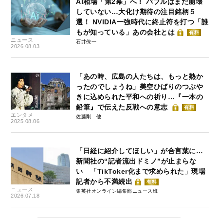
AI相場「第2幕」へ！ バブルはまだ崩壊
していない…大化け期待の注目銘柄５
選！ NVIDIA一強時代に終止符を打つ「誰
もが知っている」あの会社とは
有料
ニュース
石井僚一
2026.08.03
「あの時、広島の人たちは、もっと熱か
ったのでしょうね」美空ひばりのつぶや
きに込められた平和への祈り…『一本の
鉛筆』で伝えた反戦への意志
有料
エンタメ
佐藤剛
2025.08.06
「日経に紹介してほしい」が合言葉に…
新聞社の“記者流出ドミノ”が止まらな
い 「TikToker化まで求められた」現場
記者から不満続出
有料
ニュース
集英社オンライン編集部ニュース班
2026.07.18