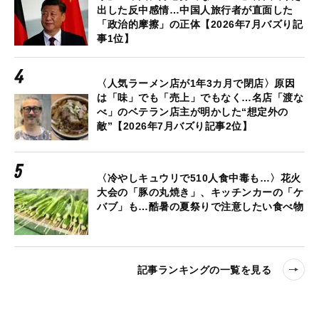
出した反中感情…中国人旅行者が直面した
「政治的摩擦」の正体【2026年7月バズり記
事1位】
〈人気ラーメン店が1年3カ月で閉店〉原因
は「味」でも「売上」でもなく…名店「渡な
べ」のベテラン店主が明かした“想定外の
敵”【2026年7月バズり記事2位】
〈冷やしキュウリで510人食中毒も…〉花火
大会の「豚の丸焼き」、キッチンカーの「ケ
バブ」も…酷暑の夏祭りで注意したい食べ物
記事ランキングの一覧を見る