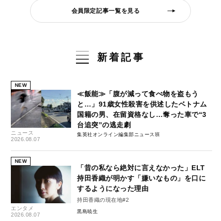
会員限定記事一覧を見る
新着記事
NEW
≪飯能≫「腹が減って食べ物を盗もう
と…」91歳女性殺害を供述したベトナム
国籍の男、在留資格なし…奪った車で“3
台追突”の逃走劇
ニュース
集英社オンライン編集部ニュース班
2026.08.07
NEW
「昔の私なら絶対に言えなかった」ELT
持田香織が明かす「嫌いなもの」を口に
するようになった理由
持田香織の現在地#2
エンタメ
黒島暁生
2026.08.07