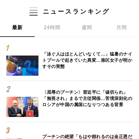
ニュースランキング
最新
24時間
週間
月間
「泳ぐ人はほとんどいなくて…」猛暑のナイ
トプールで起きていた異変…港区女子が明か
すその実態
〈屈辱のプーチン〉習近平に「値切られ」
「無視され」まるで主従関係…苦境深刻化の
ロシアが中国の属国になりつつある背景
プーチンの絶望「もはや頼れるのは金正恩だ