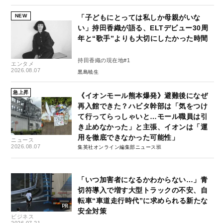
NEW
「子どもにとっては私しか母親がいな
い」持田香織が語る、ELTデビュー30周
年と“歌手”よりも大切にしたかった時間
持田香織の現在地#1
エンタメ
2026.08.07
黒島暁生
急上昇
《イオンモール熊本爆発》避難後になぜ
再入館できた？ハビタ幹部は「気をつけ
て行ってらっしゃいと…モール職員は引
き止めなかった」と主張、イオンは「運
用を徹底できなかった可能性」
ニュース
2026.08.07
集英社オンライン編集部ニュース班
「いつ加害者になるかわからない…」青
切符導入で増す大型トラックの不安、自
転車“車道走行時代”に求められる新たな
安全対策
ビジネス
2026.07.21