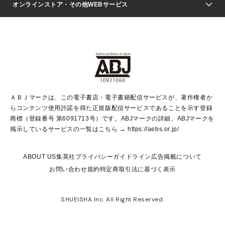
Seventeen
週刊ヤングジャンプ
オンラインストア・その他WEBサービス
文芸・文庫・総合
芸能・情報・スポーツ
少女マンガ
Vジャンプ
non-no Web
ヤングジャンプ定期購読デジタル
すばる
Myojo
オンラインストア
りぼん
学芸・ノンフィクション・新書
最強ジャンプ
女性マンガ
@BAILA
ヤンジャン＋
小説すばる
週プレNEWS
マーガレット
集英社OTOコンテンツ
集英社 学芸編集部
少年ジャンプ＋
その他WEBサービス
クッキー
ライトノベル・ノベライズ
MAQUIA ONLINE
となりのヤングジャンプ
集英社 文芸ステーション
週プレ グラジャパ！
別冊マーガレット
SHUEISHA MANGA-ART HERITAGE
集英社 ビジネス書
ゼブラック
ココハナ
SHUEISHA ADNAVI
SPUR.JP
集英社Webマガジン Cobalt
グランドジャンプ
web 集英社文庫
キッズ
web Sportiva
マンガMee
ジャンプキャラクターズストア
集英社新書
ジャンプルーキー！
月刊オフィスユー
ＡＢＪマークは、この電子書店・電子書籍配信サービスが、著作権者か
EDITOR'S LAB
LEE
集英社オレンジ文庫
ウルトラジャンプ
青春と読書
パラスポ＋！
らコンテンツ使用許諾を得た正規版配信サービスであることを示す登録
集英社みらい文庫
リマコミ＋
HAPPY PLUS STORE
集英社新書プラス
ジャンプTOON
商標（登録番号 第6091713号）です。ABJマークの詳細、ABJマークを
Marisol
シフォン文庫
アジア人物史
S-KIDS.LAND
マンガMeets
掲示しているサービスの一覧はこちら →
https://aebs.or.jp/
shueisha vox
よみタイ
S-MANGA
Web éclat
ダッシュエックス文庫
LEEマルシェ
kotoba
集英社ジャンプリミックス
ABOUT US
集英社プライバシーガイドライン
広告掲載について
T JAPAN:The New York Times Style Magazine
JUMP j BOOKS
お問い合わせ
規約
特定商取引法に基づく表示
SHOP Marisol
e!集英社
集英社コミック文庫
集英社女性誌ポータル
éclat premium
imidas
MEN'S NON-NO WEB
SHUEISHA Inc. All Right Reserved.
mirabella
UOMO