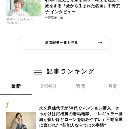
旅をする『旅から生まれた名画』中野京
子 インタビュー
中野京子
教養・カルチャー
2026.08.08
新着記事一覧を見る
記事ランキング
最新
24時間
週間
月間
大久保佳代子が50代でマンション購入…き
っかけは浴槽裏の湯垢地獄、「レギュラー番
組が多いほどローンを組みやすい」不動産屋
に言われた“芸能人ならではの事情”