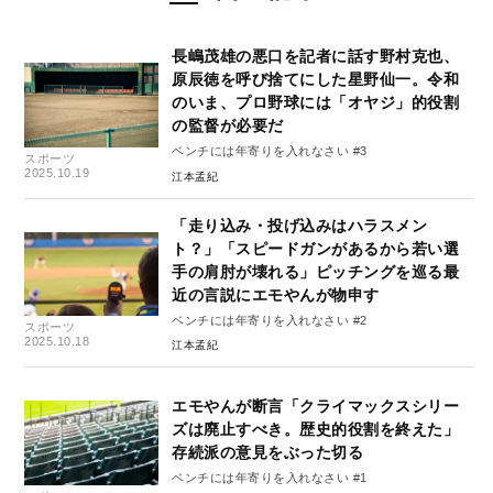
長嶋茂雄の悪口を記者に話す野村克也、
原辰徳を呼び捨てにした星野仙一。令和
のいま、プロ野球には「オヤジ」的役割
の監督が必要だ
ベンチには年寄りを入れなさい #3
スポーツ
2025.10.19
江本孟紀
「走り込み・投げ込みはハラスメン
ト？」「スピードガンがあるから若い選
手の肩肘が壊れる」ピッチングを巡る最
近の言説にエモやんが物申す
ベンチには年寄りを入れなさい #2
スポーツ
2025.10.18
江本孟紀
エモやんが断言「クライマックスシリー
ズは廃止すべき。歴史的役割を終えた」
存続派の意見をぶった切る
ベンチには年寄りを入れなさい #1