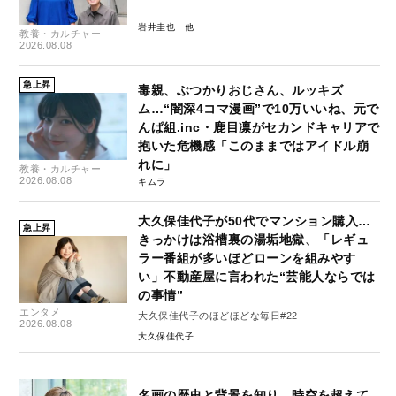
岩井圭也
教養・カルチャー
2026.08.08
急上昇
毒親、ぶつかりおじさん、ルッキズ
ム…“闇深4コマ漫画”で10万いいね、元で
んぱ組.inc・鹿目凛がセカンドキャリアで
抱いた危機感「このままではアイドル崩
れに」
教養・カルチャー
2026.08.08
キムラ
大久保佳代子が50代でマンション購入…
急上昇
きっかけは浴槽裏の湯垢地獄、「レギュ
ラー番組が多いほどローンを組みやす
い」不動産屋に言われた“芸能人ならでは
の事情”
エンタメ
大久保佳代子のほどほどな毎日#22
2026.08.08
大久保佳代子
名画の歴史と背景を知り、時空を超えて