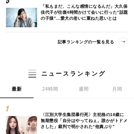
「私もまだ、こんな感情になるんだ」大久保
佳代子が往復4時間かけて会いに行った“話題
の子猿”…愛犬の老いに重ねた思いとは
記事ランキングの一覧を見る
ニュースランキング
最新
24時間
週間
月間
〈江別大学生集団暴行死〉主犯格の18歳に
無期懲役「自分はやってねぇ。誰かがトドメ
さした」裁判で明かされた“他責ぶり”