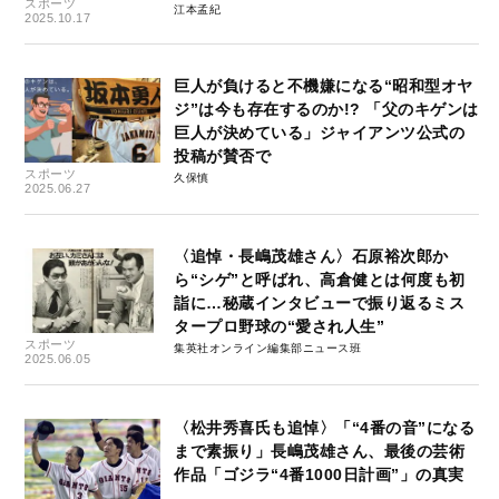
スポーツ
江本孟紀
2025.10.17
巨人が負けると不機嫌になる“昭和型オヤ
ジ”は今も存在するのか!? 「父のキゲンは
巨人が決めている」ジャイアンツ公式の
投稿が賛否で
スポーツ
久保慎
2025.06.27
〈追悼・長嶋茂雄さん〉石原裕次郎か
ら“シゲ”と呼ばれ、高倉健とは何度も初
詣に…秘蔵インタビューで振り返るミス
タープロ野球の“愛され人生”
スポーツ
集英社オンライン編集部ニュース班
2025.06.05
〈松井秀喜氏も追悼〉「“4番の音”になる
まで素振り」長嶋茂雄さん、最後の芸術
作品「ゴジラ“4番1000日計画”」の真実