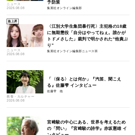
予防策
ニュース
2026.08.08
集英社オンライン編集部
急上昇
〈江別大学生集団暴行死〉主犯格の18歳
に無期懲役「自分はやってねぇ。誰かが
トドメさした」裁判で明かされた“他責ぶ
り”
ニュース
集英社オンライン編集部ニュース班
2026.08.08
「〈保る〉とは何か」『汽笛、聞こえ
る』佐藤雫 インタビュー
佐藤雫
教養・カルチャー
2026.08.08
宮﨑駿の中心にある、世界を考えるため
の「問い」『宮﨑駿の詩学』赤坂憲雄 イ
ンタビュー