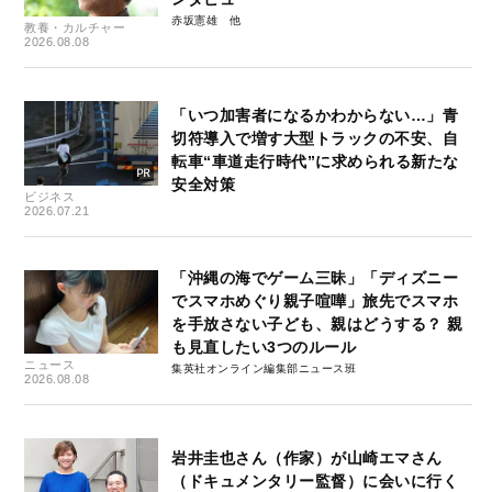
赤坂憲雄
教養・カルチャー
2026.08.08
「いつ加害者になるかわからない…」青
切符導入で増す大型トラックの不安、自
転車“車道走行時代”に求められる新たな
安全対策
ビジネス
2026.07.21
「沖縄の海でゲーム三昧」「ディズニー
でスマホめぐり親子喧嘩」旅先でスマホ
を手放さない子ども、親はどうする？ 親
も見直したい3つのルール
ニュース
集英社オンライン編集部ニュース班
2026.08.08
岩井圭也さん（作家）が山崎エマさん
（ドキュメンタリー監督）に会いに行く