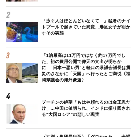
「泳ぐ人はほとんどいなくて…」猛暑のナイ
トプールで起きていた異変…港区女子が明か
すその実態
「1泊最高は11万円ではなく約17万円でし
た」初の費用公開で仰天の支出が明らか
に “日本一悪い男”と軽口の県議会議長は震
災のさなかに「天国」へ行ったとご満悦《福
岡県議会の海外豪遊〉
プーチンの絶望「もはや頼れるのは金正恩だ
け」…中国に値切られ、インドに振り回され
る“大国ロシア”の悲しい現実
〈江別・集団暴行死〉「グロかった…」全裸