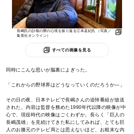
長嶋氏の訃報の際の心境を振り返る江本孟紀氏 （写真／
集英社オンライン）
すべての画像を見る
同時にこんな思いが脳裏によぎった。
「これからの野球界はどうなっていくのだろうか―」
その日の夜、日本テレビで長嶋さんの追悼番組が放送
された。内容は監督を務めた1990年代以降の映像が中
心で、現役時代の映像はごくわずか。長らく「巨人の
長嶋茂雄」を見続けてきた私にしてみれば、とても巨
人のお膝元のテレビ局とは思えないほど、お粗末な内