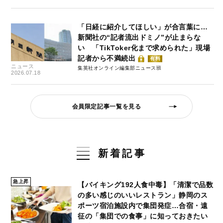
「日経に紹介してほしい」が合言葉に…
新聞社の“記者流出ドミノ”が止まらな
い 「TikToker化まで求められた」現場
記者から不満続出
有料
ニュース
集英社オンライン編集部ニュース班
2026.07.18
会員限定記事一覧を見る
新着記事
急上昇
【バイキング192人食中毒】「清潔で品数
の多い感じのいいレストラン」静岡のス
ポーツ宿泊施設内で集団発症…合宿・遠
征の「集団での食事」に知っておきたい