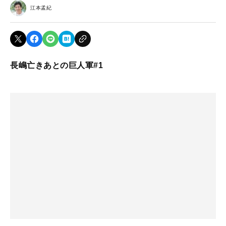
江本孟紀
長嶋亡きあとの巨人軍#1