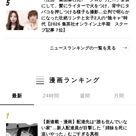
にして、髪にライターで火をつけ、背中にタ
バコを押しつける様子も撮影…公判で明らか
になった壮絶リンチと女子2人の“陰キャ”時
代【2026 集英社オンライン上半期 スクー
プ記事 7位】
ニュースランキングの一覧を見る
漫画ランキング
最新
24時間
週間
月間
【新連載・漫画】配達先は“誰も住んでいな
い家”…新人配達員が目撃した「姉妹を死に
追いやった」むごすぎる真相