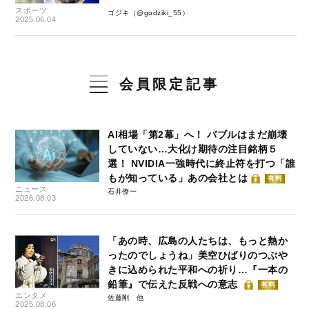
スポーツ
ゴジキ（@godziki_55）
2025.06.04
会員限定記事
AI相場「第2幕」へ！ バブルはまだ崩壊
していない…大化け期待の注目銘柄５
選！ NVIDIA一強時代に終止符を打つ「誰
もが知っている」あの会社とは
有料
ニュース
石井僚一
2026.08.03
「あの時、広島の人たちは、もっと熱か
ったのでしょうね」美空ひばりのつぶや
きに込められた平和への祈り…『一本の
鉛筆』で伝えた反戦への意志
有料
エンタメ
佐藤剛
2025.08.06