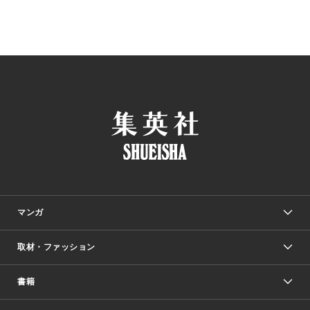
マンガ
取材・ファッション
少年マンガ
週刊少年ジャンプ
書籍
ファッション・美容
青年マンガ
ジャンプSQ.