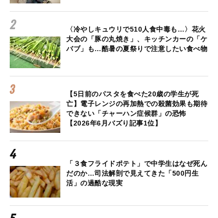
〈冷やしキュウリで510人食中毒も…〉花火
大会の「豚の丸焼き」、キッチンカーの「ケ
バブ」も…酷暑の夏祭りで注意したい食べ物
【5日前のパスタを食べた20歳の学生が死
亡】電子レンジの再加熱での殺菌効果も期待
できない「チャーハン症候群」の恐怖
【2026年6月バズり記事1位】
「３食フライドポテト」で中学生はなぜ死ん
だのか…司法解剖で見えてきた「500円生
活」の過酷な現実