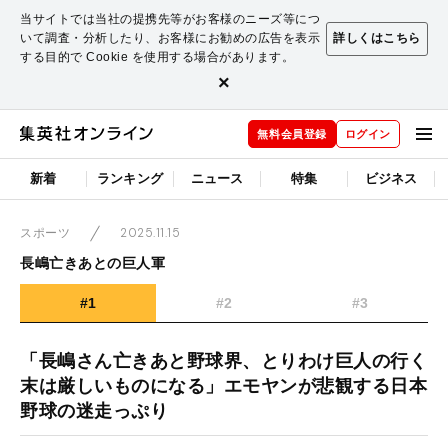
当サイトでは当社の提携先等がお客様のニーズ等につ
いて調査・分析したり、お客様にお勧めの広告を表示
詳しくはこちら
する目的で Cookie を使用する場合があります。
×
無料会員登録
ログイン
新着
ランキング
ニュース
特集
ビジネス
2025.11.15
スポーツ
長嶋亡きあとの巨人軍
#1
#2
#3
「長嶋さん亡きあと野球界、とりわけ巨人の行く
末は厳しいものになる」エモヤンが悲観する日本
野球の迷走っぷり