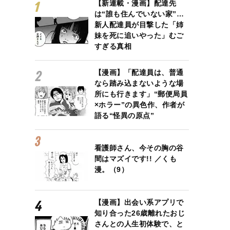
【新連載・漫画】配達先
は“誰も住んでいない家”…
新人配達員が目撃した「姉
妹を死に追いやった」むご
すぎる真相
【漫画】「配達員は、普通
なら踏み込まないような場
所にも行きます」“郵便局員
×ホラー”の異色作、作者が
語る“怪異の原点”
看護師さん、今その胸の谷
間はマズイです!! ／くも
漫。（9）
【漫画】出会い系アプリで
知り合った26歳離れたおじ
さんとの人生初体験で、と