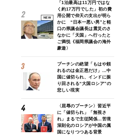
「1泊最高は11万円ではな
く約17万円でした」初の費
用公開で仰天の支出が明ら
NEW
かに “日本一悪い男”と軽
口の県議会議長は震災のさ
なかに「天国」へ行ったと
ご満悦《福岡県議会の海外
豪遊〉
プーチンの絶望「もはや頼
れるのは金正恩だけ」…中
国に値切られ、インドに振
り回される“大国ロシア”の
悲しい現実
〈屈辱のプーチン〉習近平
に「値切られ」「無視さ
れ」まるで主従関係…苦境
深刻化のロシアが中国の属
国になりつつある背景