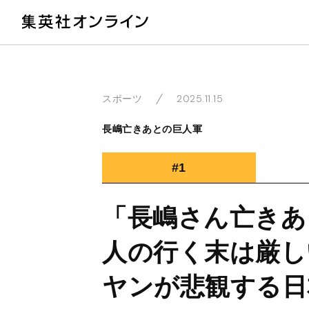
教
2025.11.15
スポーツ
長嶋亡きあとの巨人軍
#1
「長嶋さん亡きあ
人の行く末は厳し
ヤンが悲観する日