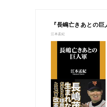
『長嶋亡きあとの巨
江本孟紀