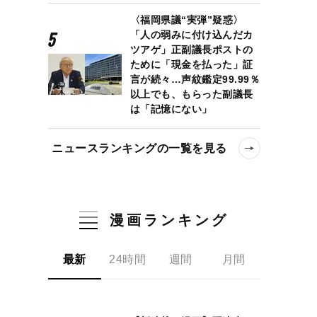
〈福岡県議“実弾”疑惑〉
「人の弱みに付け込んだカ
ツアゲ」正副議長ポストの
ために「現金を払った」証
言が続々…声紋鑑定99.99％
以上でも、もらった副議長
は「記憶にない」
ニュースランキングの一覧を見る
漫画ランキング
最新
24時間
週間
月間