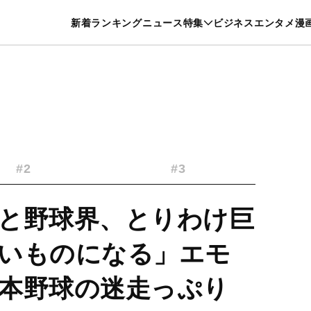
特集一覧を見る
漫画一覧を見る
新着
ランキング
ニュース
特集
ビジネス
エンタメ
漫
養・カルチャー
暮らし
スポーツ
ヘルスケア
美容
グルメ
#2
#3
と野球界、とりわけ巨
いものになる」エモ
本野球の迷走っぷり