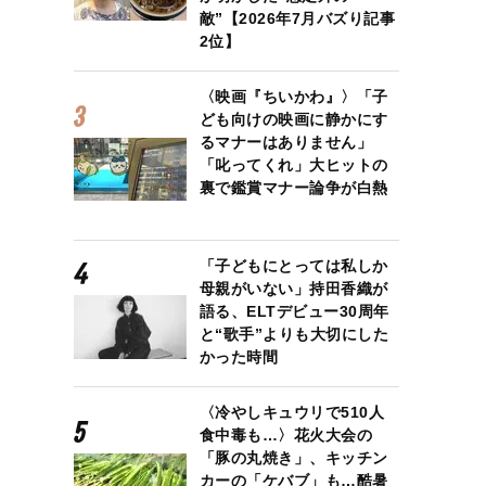
敵”【2026年7月バズり記事
2位】
〈映画『ちいかわ』〉「子
ども向けの映画に静かにす
るマナーはありません」
「叱ってくれ」大ヒットの
裏で鑑賞マナー論争が白熱
「子どもにとっては私しか
母親がいない」持田香織が
語る、ELTデビュー30周年
と“歌手”よりも大切にした
かった時間
〈冷やしキュウリで510人
食中毒も…〉花火大会の
「豚の丸焼き」、キッチン
カーの「ケバブ」も…酷暑