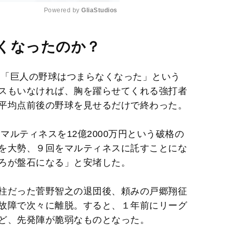
Powered by 
GliaStudios
M
くなったのか？
u
t
、「巨人の野球はつまらなくなった」という
e
スもいなければ、胸を躍らせてくれる強打者
平均点前後の野球を見せるだけで終わった。
マルティネスを12億2000万円という破格の
を大勢、９回をマルティネスに託すことにな
ろが盤石になる」と安堵した。
柱だった菅野智之の退団後、頼みの戸郷翔征
故障で次々に離脱。すると、１年前にリーグ
ど、先発陣が脆弱なものとなった。