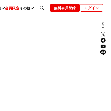
無料会員登録
ログイン
画
会員限定
その他
ファッション
恋愛・結婚
編集部
お知らせ