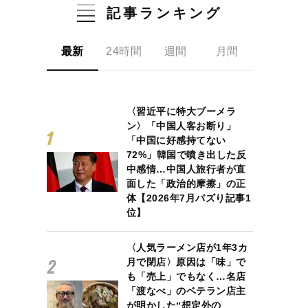
記事ランキング
最新
24時間
週間
月間
〈習近平に特大ブーメラ
ン〉「中国人客お断り」
「中国に好感持てない
72%」韓国で噴き出した反
中感情…中国人旅行者が直
面した「政治的摩擦」の正
体【2026年7月バズり記事1
位】
〈人気ラーメン店が1年3カ
月で閉店〉原因は「味」で
も「売上」でもなく…名店
「渡なべ」のベテラン店主
が明かした“想定外の