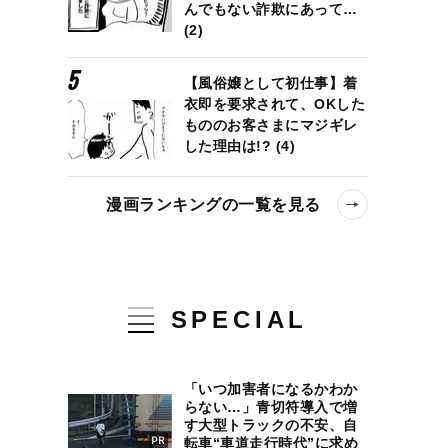
んでもない詐欺にあって…
(2)
【風俗嬢として初仕事】着
衣即を要求されて、OKした
もののお客さまにマジギレ
した理由は!? (4)
漫画ランキングの一覧を見る
SPECIAL
「いつ加害者になるかわか
らない…」青切符導入で増
す大型トラックの不安、自
転車“車道走行時代”に求め