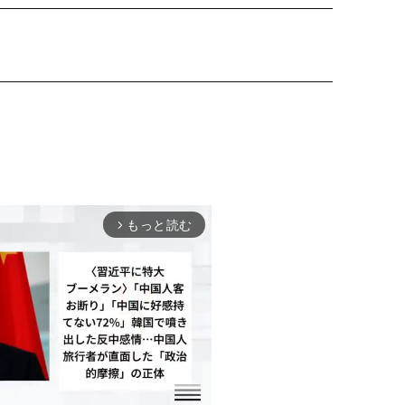
もっと読む
arrow_forward_ios