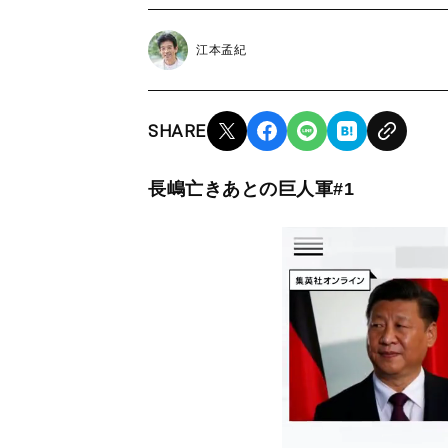
江本孟紀
SHARE
長嶋亡きあとの巨人軍#1