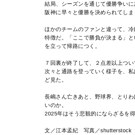
結局、シーズンを通じて優勝争いに
阪神に早々と優勝を決められてしま
ほかのチームのファンと違って、冷
特徴だ。「ここで勝負が決まる」と
を立って帰路につく。
７回裏が終了して、２点差以上つい
次々と通路を登っていく様子を、私
ど見た。
長嶋さん亡きあと、野球界、とりわ
いのか。
2025年はそう悲観的にならざるを
文／江本孟紀 写真／shutterstock