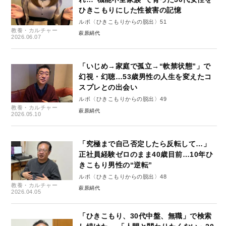
ひきこもりにした性被害の記憶
ルポ〈ひきこもりからの脱出〉51
教養・カルチャー
萩原絹代
2026.06.07
「いじめ→家庭で孤立→“軟禁状態”」で
幻視・幻聴…53歳男性の人生を変えたコ
スプレとの出会い
ルポ〈ひきこもりからの脱出〉49
教養・カルチャー
萩原絹代
2026.05.10
「究極まで自己否定したら反転して…」
正社員経験ゼロのまま40歳目前…10年ひ
きこもり男性の“逆転”
ルポ〈ひきこもりからの脱出〉48
教養・カルチャー
萩原絹代
2026.04.05
「ひきこもり、30代中盤、無職」で検索