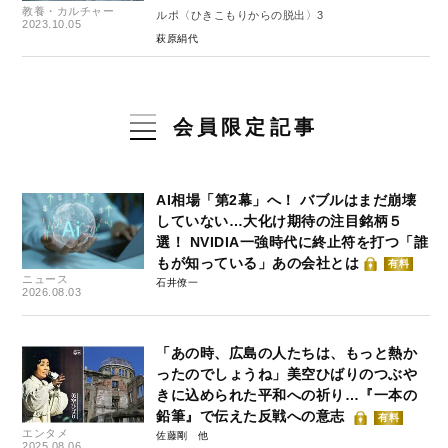
教養・カルチャー
ルポ〈ひきこもりからの脱出〉3
2023.10.05
萩原絹代
会員限定記事
AI相場「第2幕」へ！ バブルはまだ崩壊
していない…大化け期待の注目銘柄５
選！ NVIDIA一強時代に終止符を打つ「誰
もが知っている」あの会社とは
有料
ニュース
石井僚一
2026.08.03
「あの時、広島の人たちは、もっと熱か
ったのでしょうね」美空ひばりのつぶや
きに込められた平和への祈り…『一本の
鉛筆』で伝えた反戦への意志
有料
エンタメ
佐藤剛
2025.08.06