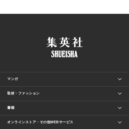
マンガ
取材・ファッション
少年マンガ
週刊少年ジャンプ
書籍
ファッション・美容
青年マンガ
ジャンプSQ.
Seventeen
週刊ヤングジャンプ
オンラインストア・その他WEBサービス
文芸・文庫・総合
芸能・情報・スポーツ
少女マンガ
Vジャンプ