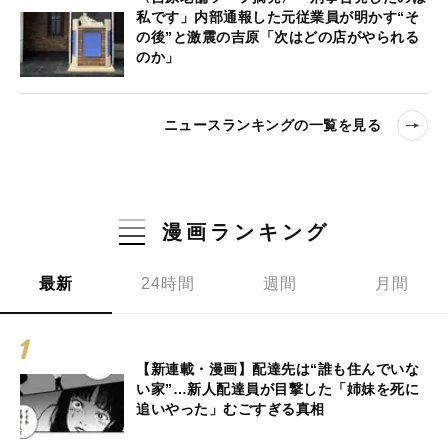
私です」内部通報した元従業員が明かす“そ
の後”と激震の吉原「次はどの店がやられる
のか」
ニュースランキングの一覧を見る
漫画ランキング
最新
24時間
週間
月間
【新連載・漫画】配達先は“誰も住んでいな
い家”…新人配達員が目撃した「姉妹を死に
追いやった」むごすぎる真相