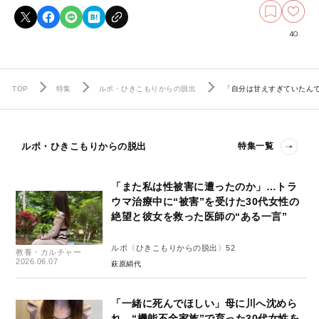
40
TOP
特集
ルポ・ひきこもりからの脱出
「自分は甘えすぎていたんで
ルポ・ひきこもりからの脱出
特集一覧
「また私は性被害に遭ったのか」…トラ
ウマ治療中に“被害”を受けた30代女性の
絶望と彼女を救った医師の“ある一言”
ルポ〈ひきこもりからの脱出〉52
教養・カルチャー
2026.06.07
萩原絹代
「一緒に死んでほしい」母に川へ沈めら
れ…“機能不全家族”で育った30代女性を