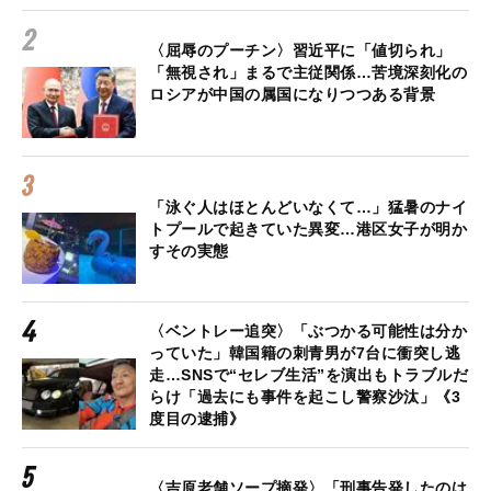
〈屈辱のプーチン〉習近平に「値切られ」
「無視され」まるで主従関係…苦境深刻化の
ロシアが中国の属国になりつつある背景
「泳ぐ人はほとんどいなくて…」猛暑のナイ
トプールで起きていた異変…港区女子が明か
すその実態
〈ベントレー追突〉「ぶつかる可能性は分か
っていた」韓国籍の刺青男が7台に衝突し逃
走…SNSで“セレブ生活”を演出もトラブルだ
らけ「過去にも事件を起こし警察沙汰」《3
度目の逮捕》
〈吉原老舗ソープ摘発〉「刑事告発したのは