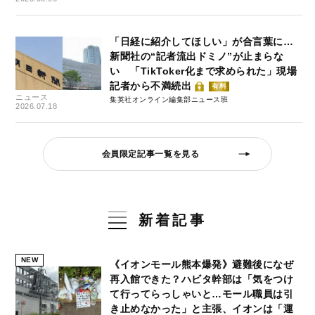
「日経に紹介してほしい」が合言葉に…
新聞社の“記者流出ドミノ”が止まらな
い 「TikToker化まで求められた」現場
記者から不満続出
有料
ニュース
集英社オンライン編集部ニュース班
2026.07.18
会員限定記事一覧を見る
新着記事
NEW
《イオンモール熊本爆発》避難後になぜ
再入館できた？ハビタ幹部は「気をつけ
て行ってらっしゃいと…モール職員は引
き止めなかった」と主張、イオンは「運