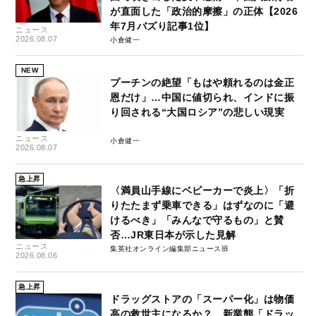
が直面した「政治的摩擦」の正体【2026
年7月バズり記事1位】
ニュース
2026.08.07
小倉健一
NEW
プーチンの絶望「もはや頼れるのは金正
恩だけ」…中国に値切られ、インドに振
り回される“大国ロシア”の悲しい現実
ニュース
小倉健一
2026.08.07
急上昇
〈満員山手線にベビーカーで炎上〉「折
りたたまず乗車できる」はずなのに「避
けるべき」「みんなで守るもの」と賛
否…JR東日本が示した見解
ニュース
集英社オンライン編集部ニュース班
2026.08.06
急上昇
ドラッグストアの「スーパー化」は物価
高の救世主になるか？ 新業態「ドラッ