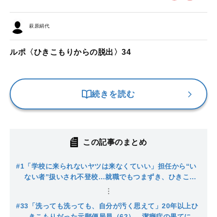
萩原絹代
ルポ〈ひきこもりからの脱出〉34
続きを読む
この記事のまとめ
#1
「学校に来られないヤツは来なくていい」担任から“い
ない者”扱いされ不登校…就職でもつまずき、ひきこも
りに。親に「働かないなら家から出ていけ！」と言わ
れ、遂に…
#33
「洗っても洗っても、自分が汚く思えて」20年以上ひ
きこもりだった元郵便局員（62）…潔癖症の果てに崩