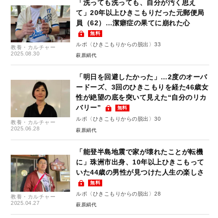
「洗っても洗っても、自分が汚く思え
て」20年以上ひきこもりだった元郵便局
員（62）…潔癖症の果てに崩れた心
無料
ルポ〈ひきこもりからの脱出〉33
教養・カルチャー
2025.08.30
萩原絹代
「明日を回避したかった」…2度のオーバ
ードーズ、3回のひきこもりを経た46歳女
性が絶望の底を突いて見えた“自分のリカ
バリー”
無料
ルポ〈ひきこもりからの脱出〉30
教養・カルチャー
2025.06.28
萩原絹代
「能登半島地震で家が壊れたことが転機
に」珠洲市出身、10年以上ひきこもって
いた44歳の男性が見つけた人生の楽しさ
無料
ルポ〈ひきこもりからの脱出〉28
教養・カルチャー
2025.04.27
萩原絹代