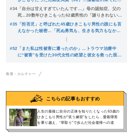
れた心
#34
「自分は甘えすぎていたんです…」母の認知症、父の
死…20数年ひきこもった62歳男性の「謝りきれない後
悔」とは？
#35
「拒否児」と呼ばれた45歳ひきこもり男性の誰にも言
えなかった秘密…「死ぬ勇気も、生きる気力もなかっ
た」20歳で終わらせたかった壮絶半生
#52
「また私は性被害に遭ったのか」…トラウマ治療中
に“被害”を受けた30代女性の絶望と彼女を救った医師
の“ある一言”
教養・カルチャー
こちらの記事もおすすめ
人生の最後に自分の正体を知りたくなった63歳の
ひきこもり男性が“笑う練習”をしたら…愛着障害
を乗り越え、“草取り”で歩んだ社会復帰への道