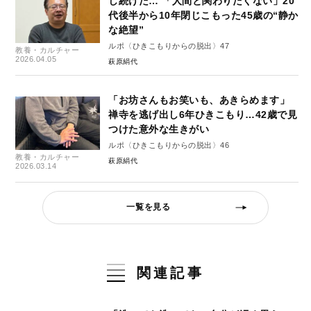
し続けた… 「人間と関わりたくない」20
代後半から10年閉じこもった45歳の“静か
な絶望”
ルポ〈ひきこもりからの脱出〉47
教養・カルチャー
2026.04.05
萩原絹代
「お坊さんもお笑いも、あきらめます」
禅寺を逃げ出し6年ひきこもり…42歳で見
つけた意外な生きがい
ルポ〈ひきこもりからの脱出〉46
教養・カルチャー
萩原絹代
2026.03.14
一覧を見る
関連記事