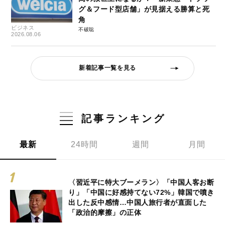
グ＆フード型店舗」が見据える勝算と死
角
ビジネス
不破聡
2026.08.06
新着記事一覧を見る
記事ランキング
最新
24時間
週間
月間
〈習近平に特大ブーメラン〉「中国人客お断
り」「中国に好感持てない72%」韓国で噴き
出した反中感情…中国人旅行者が直面した
「政治的摩擦」の正体