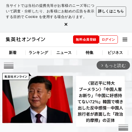
当サイトでは当社の提携先等がお客様のニーズ等につ
いて調査・分析したり、お客様にお勧めの広告を表示
詳しくはこちら
する目的で Cookie を使用する場合があります。
×
無料会員登録
ログイン
新着
ランキング
ニュース
特集
ビジネス
もっと読む
arrow_forward_ios