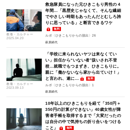
救急隊員になった元ひきこもり男性の４
年間…「黒歴史じゃなくて、そんな繊細
でやさしい時期もあったんだとむしろ誇
りに思っている」と断言できるワケ
無料
教養・カルチャー
ルポ〈ひきこもりからの脱出〉26
2025.04.20
萩原絹代
「学校に来られないヤツは来なくてい
い」担任から“いない者”扱いされ不登
校…就職でもつまずき、ひきこもりに。
親に「働かないなら家から出ていけ！」
と言われ、遂に…
無料
教養・カルチャー
ルポ〈ひきこもりからの脱出〉1
2023.09.13
萩原絹代
10年以上のひきこもりを経て「350円＋
350円の計算ができない」40歳女性が障
害者手帳を取得するまで「大変だったの
は自分の中で気持ちの折り合いをつける
こと」
無料