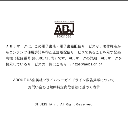
non-no Web
ヤングジャンプ定期購読デジタル
すばる
Myojo
オンラインストア
りぼん
学芸・ノンフィクション・新書
最強ジャンプ
女性マンガ
@BAILA
ヤンジャン＋
小説すばる
週プレNEWS
マーガレット
集英社OTOコンテンツ
集英社 学芸編集部
少年ジャンプ＋
その他WEBサービス
クッキー
ライトノベル・ノベライズ
MAQUIA ONLINE
となりのヤングジャンプ
集英社 文芸ステーション
週プレ グラジャパ！
別冊マーガレット
SHUEISHA MANGA-ART HERITAGE
集英社 ビジネス書
ゼブラック
ココハナ
SHUEISHA ADNAVI
SPUR.JP
集英社Webマガジン Cobalt
グランドジャンプ
web 集英社文庫
キッズ
web Sportiva
マンガMee
ジャンプキャラクターズストア
集英社新書
ジャンプルーキー！
月刊オフィスユー
ＡＢＪマークは、この電子書店・電子書籍配信サービスが、著作権者か
EDITOR'S LAB
LEE
集英社オレンジ文庫
ウルトラジャンプ
青春と読書
パラスポ＋！
らコンテンツ使用許諾を得た正規版配信サービスであることを示す登録
集英社みらい文庫
リマコミ＋
HAPPY PLUS STORE
集英社新書プラス
ジャンプTOON
商標（登録番号 第6091713号）です。ABJマークの詳細、ABJマークを
Marisol
シフォン文庫
アジア人物史
S-KIDS.LAND
マンガMeets
掲示しているサービスの一覧はこちら →
https://aebs.or.jp/
shueisha vox
よみタイ
S-MANGA
Web éclat
ダッシュエックス文庫
LEEマルシェ
kotoba
集英社ジャンプリミックス
ABOUT US
集英社プライバシーガイドライン
広告掲載について
T JAPAN:The New York Times Style Magazine
JUMP j BOOKS
お問い合わせ
規約
特定商取引法に基づく表示
SHOP Marisol
e!集英社
集英社コミック文庫
集英社女性誌ポータル
éclat premium
imidas
MEN'S NON-NO WEB
SHUEISHA Inc. All Right Reserved.
mirabella
UOMO
mirabella homme