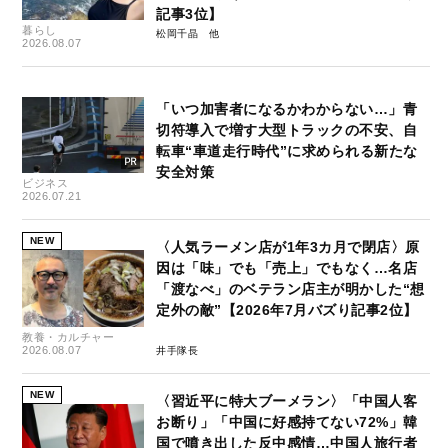
記事3位】
暮らし
松岡千晶
2026.08.07
「いつ加害者になるかわからない…」青
切符導入で増す大型トラックの不安、自
転車“車道走行時代”に求められる新たな
安全対策
ビジネス
2026.07.21
NEW
〈人気ラーメン店が1年3カ月で閉店〉原
因は「味」でも「売上」でもなく…名店
「渡なべ」のベテラン店主が明かした“想
定外の敵”【2026年7月バズり記事2位】
教養・カルチャー
2026.08.07
井手隊長
NEW
〈習近平に特大ブーメラン〉「中国人客
お断り」「中国に好感持てない72%」韓
国で噴き出した反中感情…中国人旅行者