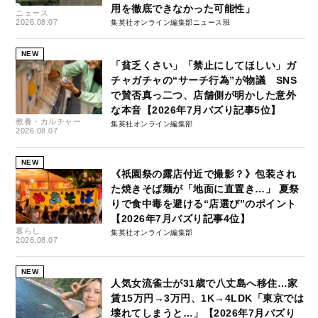
用を徹底できなかった可能性」
ニュース
2026.08.07
集英社オンライン編集部ニュース班
NEW
「貧乏くさい」「禁止にしてほしい」ガ
チャガチャの“サーチ行為”が物議 SNS
で賛否真っ二つ、店舗側が明かした意外
な本音【2026年7月バズり記事5位】
教養・カルチャー
集英社オンライン編集部
2026.08.07
NEW
《祇園祭の露店付近で撮影？》包装され
た焼きそば麺が「地面に直置き…」 夏祭
りで食中毒を避ける“店選び”のポイント
【2026年7月バズり記事4位】
暮らし
集英社オンライン編集部
2026.08.07
NEW
人気女流雀士が31歳で八丈島へ移住…家
賃15万円→3万円、1K→4LDK「東京では
壊れてしまうと…」【2026年7月バズり