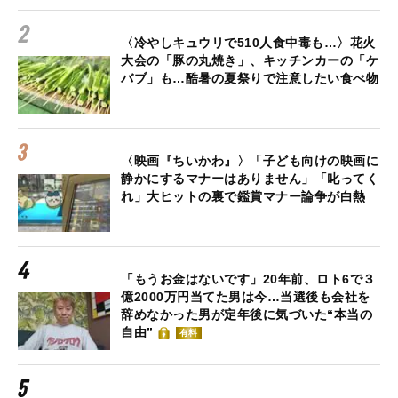
〈冷やしキュウリで510人食中毒も…〉花火
大会の「豚の丸焼き」、キッチンカーの「ケ
バブ」も…酷暑の夏祭りで注意したい食べ物
〈映画『ちいかわ』〉「子ども向けの映画に
静かにするマナーはありません」「叱ってく
れ」大ヒットの裏で鑑賞マナー論争が白熱
「もうお金はないです」20年前、ロト6で３
億2000万円当てた男は今…当選後も会社を
辞めなかった男が定年後に気づいた“本当の
自由”
有料