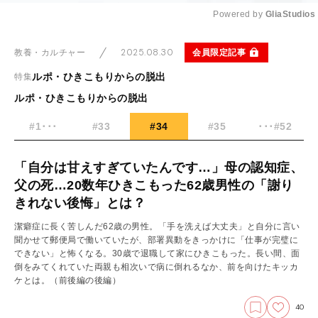
Powered by 
GliaStudios
Mute
2025.08.30
会員限定記事
教養・カルチャー
ルポ・ひきこもりからの脱出
特集
ルポ・ひきこもりからの脱出
#1･･･
#33
#34
#35
･･･#52
「自分は甘えすぎていたんです…」母の認知症、
父の死…20数年ひきこもった62歳男性の「謝り
きれない後悔」とは？
潔癖症に長く苦しんだ62歳の男性。「手を洗えば大丈夫」と自分に言い
聞かせて郵便局で働いていたが、部署異動をきっかけに「仕事が完璧に
できない」と怖くなる。30歳で退職して家にひきこもった。長い間、面
倒をみてくれていた両親も相次いで病に倒れるなか、前を向けたキッカ
ケとは。
（前後編の後編）
40