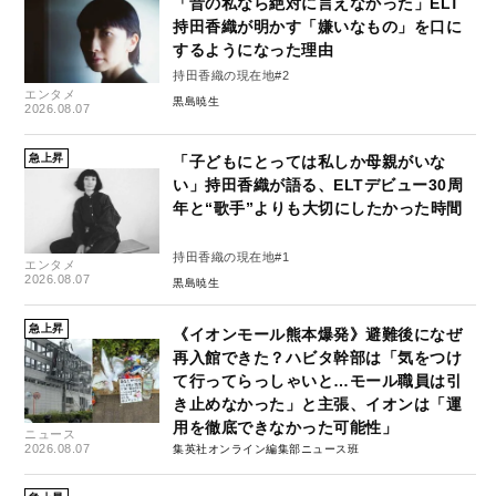
「昔の私なら絶対に言えなかった」ELT
持田香織が明かす「嫌いなもの」を口に
するようになった理由
持田香織の現在地#2
エンタメ
黒島暁生
2026.08.07
急上昇
「子どもにとっては私しか母親がいな
い」持田香織が語る、ELTデビュー30周
年と“歌手”よりも大切にしたかった時間
持田香織の現在地#1
エンタメ
2026.08.07
黒島暁生
急上昇
《イオンモール熊本爆発》避難後になぜ
再入館できた？ハビタ幹部は「気をつけ
て行ってらっしゃいと…モール職員は引
き止めなかった」と主張、イオンは「運
用を徹底できなかった可能性」
ニュース
2026.08.07
集英社オンライン編集部ニュース班