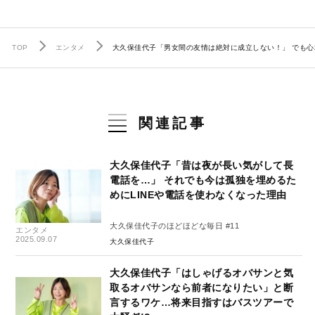
TOP
エンタメ
大久保佳代子「男女間の友情は絶対に成立しない！」 でも
関連記事
大久保佳代子「昔は夜が長い気がして長
電話を…」 それでも今は孤独を埋めるた
めにLINEや電話を使わなくなった理由
大久保佳代子のほどほどな毎日 #11
エンタメ
2025.09.07
大久保佳代子
大久保佳代子「はしゃげるオバサンと気
取るオバサンなら前者になりたい」と断
言するワケ…将来目指すはバスツアーで