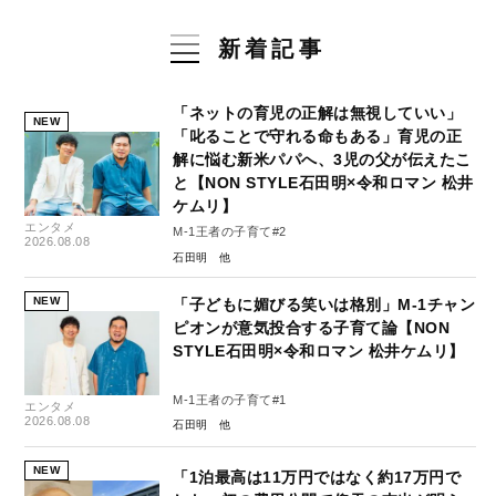
新着記事
「ネットの育児の正解は無視していい」
NEW
「叱ることで守れる命もある」育児の正
解に悩む新米パパへ、3児の父が伝えたこ
と【NON STYLE石田明×令和ロマン 松井
ケムリ】
エンタメ
M-1王者の子育て#2
2026.08.08
石田明
NEW
「子どもに媚びる笑いは格別」M-1チャン
ピオンが意気投合する子育て論【NON
STYLE石田明×令和ロマン 松井ケムリ】
M-1王者の子育て#1
エンタメ
2026.08.08
石田明
NEW
「1泊最高は11万円ではなく約17万円で