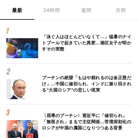
最新
24時間
週間
月間
「泳ぐ人はほとんどいなくて…」猛暑のナイ
トプールで起きていた異変…港区女子が明か
すその実態
プーチンの絶望「もはや頼れるのは金正恩だ
け」…中国に値切られ、インドに振り回され
る“大国ロシア”の悲しい現実
〈屈辱のプーチン〉習近平に「値切られ」
「無視され」まるで主従関係…苦境深刻化の
ロシアが中国の属国になりつつある背景