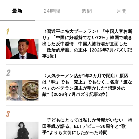
最新
24時間
週間
月間
〈習近平に特大ブーメラン〉「中国人客お断
り」「中国に好感持てない72%」韓国で噴き
出した反中感情…中国人旅行者が直面した
「政治的摩擦」の正体【2026年7月バズり記
事1位】
〈人気ラーメン店が1年3カ月で閉店〉原因
は「味」でも「売上」でもなく…名店「渡な
べ」のベテラン店主が明かした“想定外の
敵”【2026年7月バズり記事2位】
「子どもにとっては私しか母親がいない」持
田香織が語る、ELTデビュー30周年と“歌
手”よりも大切にしたかった時間