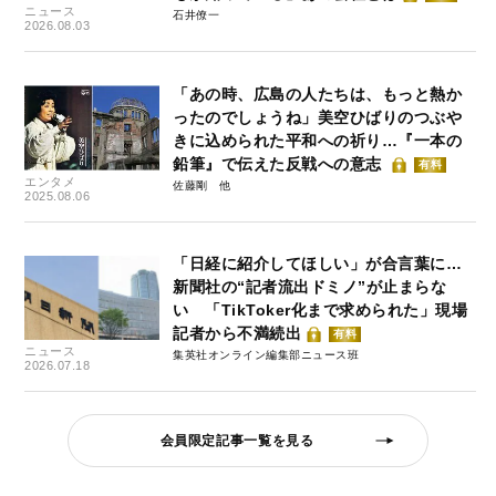
ニュース
石井僚一
2026.08.03
「あの時、広島の人たちは、もっと熱か
ったのでしょうね」美空ひばりのつぶや
きに込められた平和への祈り…『一本の
鉛筆』で伝えた反戦への意志
有料
エンタメ
佐藤剛
2025.08.06
「日経に紹介してほしい」が合言葉に…
新聞社の“記者流出ドミノ”が止まらな
い 「TikToker化まで求められた」現場
記者から不満続出
有料
ニュース
集英社オンライン編集部ニュース班
2026.07.18
会員限定記事一覧を見る