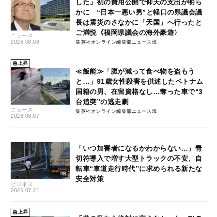
した」初の費用公開で仰天の支出が明ら
かに “日本一悪い男”と軽口の県議会議
長は震災のさなかに「天国」へ行ったと
ご満悦《福岡県議会の海外豪遊〉
ニュース
2026.08.08
集英社オンライン編集部ニュース班
急上昇
≪飯能≫「腹が減って食べ物を盗もう
と…」91歳女性殺害を供述したベトナム
国籍の男、在留資格なし…奪った車で“3
台追突”の逃走劇
ニュース
集英社オンライン編集部ニュース班
2026.08.07
「いつ加害者になるかわからない…」青
切符導入で増す大型トラックの不安、自
転車“車道走行時代”に求められる新たな
安全対策
ビジネス
2026.07.21
急上昇