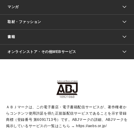
マンガ
取材・ファッション
少年マンガ
週刊少年ジャンプ
書籍
ファッション・美容
青年マンガ
ジャンプSQ.
Seventeen
週刊ヤングジャンプ
オンラインストア・その他WEBサービス
文芸・文庫・総合
芸能・情報・スポーツ
少女マンガ
Vジャンプ
non-no Web
ヤングジャンプ定期購読デジタル
すばる
Myojo
オンラインストア
りぼん
学芸・ノンフィクション・新書
最強ジャンプ
女性マンガ
@BAILA
ヤンジャン＋
小説すばる
週プレNEWS
マーガレット
集英社OTOコンテンツ
集英社 学芸編集部
少年ジャンプ＋
その他WEBサービス
クッキー
ライトノベル・ノベライズ
MAQUIA ONLINE
となりのヤングジャンプ
集英社 文芸ステーション
週プレ グラジャパ！
別冊マーガレット
SHUEISHA MANGA-ART HERITAGE
集英社 ビジネス書
ゼブラック
ココハナ
SHUEISHA ADNAVI
SPUR.JP
集英社Webマガジン Cobalt
グランドジャンプ
web 集英社文庫
キッズ
web Sportiva
マンガMee
ジャンプキャラクターズストア
集英社新書
ジャンプルーキー！
月刊オフィスユー
ＡＢＪマークは、この電子書店・電子書籍配信サービスが、著作権者か
EDITOR'S LAB
LEE
集英社オレンジ文庫
ウルトラジャンプ
青春と読書
パラスポ＋！
らコンテンツ使用許諾を得た正規版配信サービスであることを示す登録
集英社みらい文庫
リマコミ＋
HAPPY PLUS STORE
集英社新書プラス
ジャンプTOON
商標（登録番号 第6091713号）です。ABJマークの詳細、ABJマークを
Marisol
シフォン文庫
アジア人物史
S-KIDS.LAND
マンガMeets
掲示しているサービスの一覧はこちら →
https://aebs.or.jp/
shueisha vox
よみタイ
S-MANGA
Web éclat
ダッシュエックス文庫