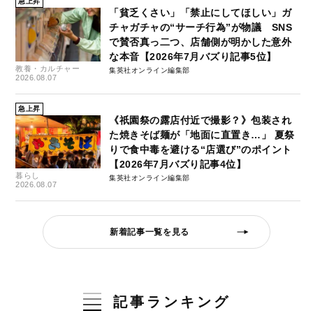
急上昇
「貧乏くさい」「禁止にしてほしい」ガ
チャガチャの“サーチ行為”が物議 SNS
で賛否真っ二つ、店舗側が明かした意外
な本音【2026年7月バズり記事5位】
教養・カルチャー
集英社オンライン編集部
2026.08.07
急上昇
《祇園祭の露店付近で撮影？》包装され
た焼きそば麺が「地面に直置き…」 夏祭
りで食中毒を避ける“店選び”のポイント
【2026年7月バズり記事4位】
暮らし
集英社オンライン編集部
2026.08.07
新着記事一覧を見る
記事ランキング