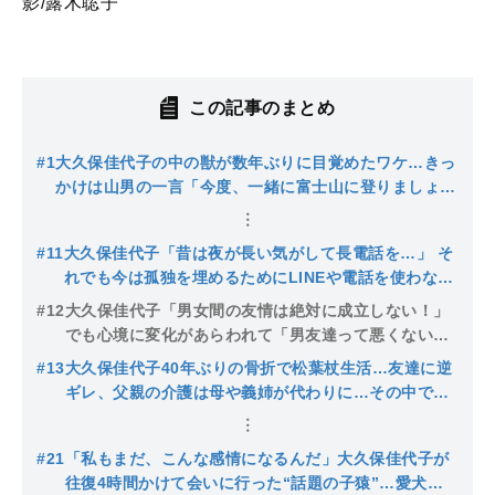
影/露木聡子
この記事のまとめ
#1
大久保佳代子の中の獣が数年ぶりに目覚めたワケ…きっ
かけは山男の一言「今度、一緒に富士山に登りましょう
よ」
#11
大久保佳代子「昔は夜が長い気がして長電話を…」 そ
れでも今は孤独を埋めるためにLINEや電話を使わなく
なった理由
#12
大久保佳代子「男女間の友情は絶対に成立しない！」
でも心境に変化があらわれて「男友達って悪くないの
かもしれない」と思うようになったワケ
#13
大久保佳代子40年ぶりの骨折で松葉杖生活…友達に逆
ギレ、父親の介護は母や義姉が代わりに…その中で学
んだ「他人に甘えるコツ」
#21
「私もまだ、こんな感情になるんだ」大久保佳代子が
往復4時間かけて会いに行った“話題の子猿”…愛犬の