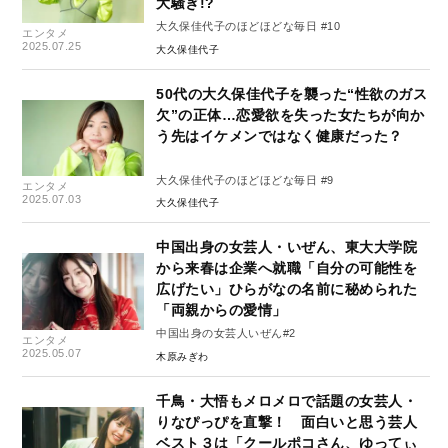
大騒ぎ!?
大久保佳代子のほどほどな毎日 #10
エンタメ
2025.07.25
大久保佳代子
50代の大久保佳代子を襲った“性欲のガス
欠”の正体…恋愛欲を失った女たちが向か
う先はイケメンではなく健康だった？
大久保佳代子のほどほどな毎日 #9
エンタメ
2025.07.03
大久保佳代子
中国出身の女芸人・いぜん、東大大学院
から来春は企業へ就職「自分の可能性を
広げたい」ひらがなの名前に秘められた
「両親からの愛情」
中国出身の女芸人いぜん#2
エンタメ
2025.05.07
木原みぎわ
千鳥・大悟もメロメロで話題の女芸人・
りなぴっぴを直撃！ 面白いと思う芸人
ベスト３は「クールポコさん、ゆってぃ