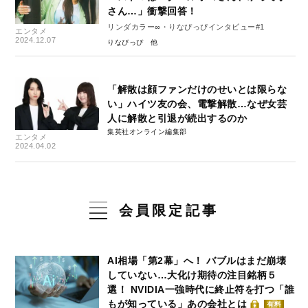
さん…」衝撃回答！
リンダカラー∞・りなぴっぴインタビュー#1
エンタメ
2024.12.07
りなぴっぴ
「解散は顔ファンだけのせいとは限らな
い」ハイツ友の会、電撃解散…なぜ女芸
人に解散と引退が続出するのか
集英社オンライン編集部
エンタメ
2024.04.02
会員限定記事
AI相場「第2幕」へ！ バブルはまだ崩壊
していない…大化け期待の注目銘柄５
選！ NVIDIA一強時代に終止符を打つ「誰
もが知っている」あの会社とは
有料