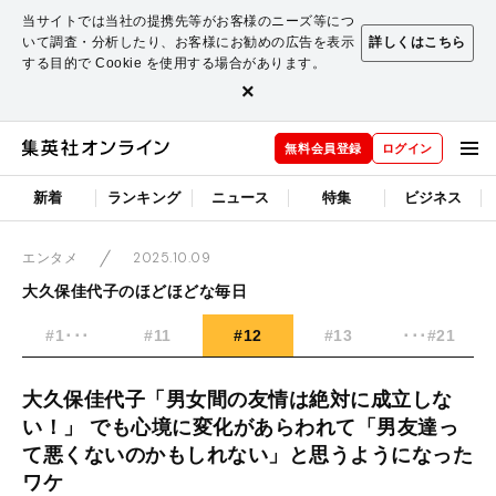
当サイトでは当社の提携先等がお客様のニーズ等につ
いて調査・分析したり、お客様にお勧めの広告を表示
詳しくはこちら
する目的で Cookie を使用する場合があります。
×
無料会員登録
ログイン
新着
ランキング
ニュース
特集
ビジネス
2025.10.09
エンタメ
大久保佳代子のほどほどな毎日
#1･･･
#11
#12
#13
･･･#21
大久保佳代子「男女間の友情は絶対に成立しな
い！」 でも心境に変化があらわれて「男友達っ
て悪くないのかもしれない」と思うようになった
ワケ