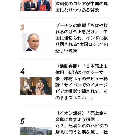
深刻化のロシアが中国の属
国になりつつある背景
プーチンの絶望「もはや頼
れるのは金正恩だけ」…中
国に値切られ、インドに振
り回される“大国ロシア”の
悲しい現実
〈活動再開〉「１本売上１
億円」伝説のセクシー女
優、桜樹ルイのデビュー秘
話「サイパンでのイメージ
ビデオ撮影で騙されて、そ
のままズルズル…」
《イオン爆発》「売上金を
金庫に戻すよう指示し
た？」死者２名のハビタの
店長に問うと涙を流し…社