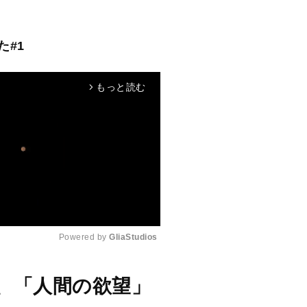
た#1
もっと読む
arrow_forward_ios
Powered by 
GliaStudios
M
、「人間の欲望」
u