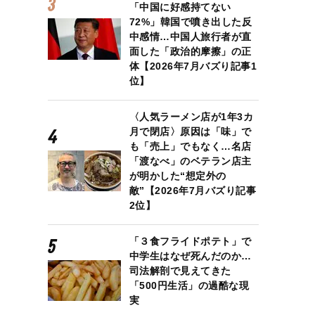
「中国に好感持てない
72%」韓国で噴き出した反
中感情…中国人旅行者が直
面した「政治的摩擦」の正
体【2026年7月バズり記事1
位】
〈人気ラーメン店が1年3カ
月で閉店〉原因は「味」で
も「売上」でもなく…名店
「渡なべ」のベテラン店主
が明かした“想定外の
敵”【2026年7月バズり記事
2位】
「３食フライドポテト」で
中学生はなぜ死んだのか…
司法解剖で見えてきた
「500円生活」の過酷な現
実