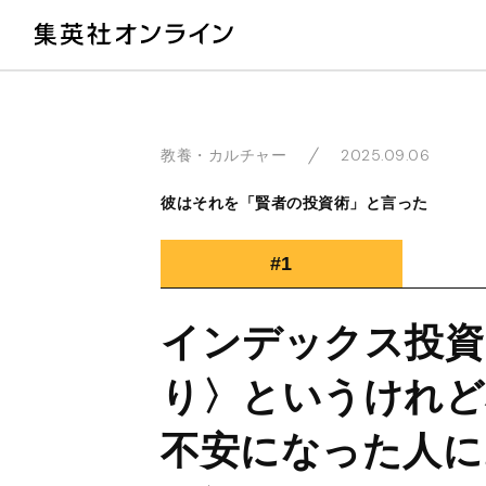
教
2025.09.06
教養・カルチャー
彼はそれを「賢者の投資術」と言った
#1
インデックス投資
り〉というけれど本
不安になった人に