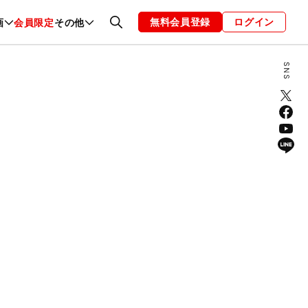
無料会員登録
ログイン
画
会員限定
その他
ファッション
恋愛・結婚
編集部
お知らせ