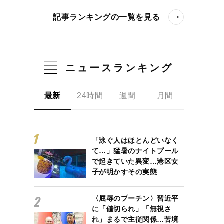
記事ランキングの一覧を見る
ニュースランキング
最新
24時間
週間
月間
「泳ぐ人はほとんどいなく
て…」猛暑のナイトプール
で起きていた異変…港区女
子が明かすその実態
〈屈辱のプーチン〉習近平
に「値切られ」「無視さ
れ」まるで主従関係…苦境