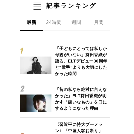
記事ランキング
最新
24時間
週間
月間
「子どもにとっては私しか
母親がいない」持田香織が
語る、ELTデビュー30周年
と“歌手”よりも大切にした
かった時間
「昔の私なら絶対に言えな
かった」ELT持田香織が明
かす「嫌いなもの」を口に
するようになった理由
〈習近平に特大ブーメラ
ン〉「中国人客お断り」