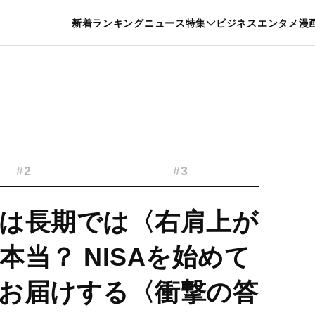
特集一覧を見る
漫画一覧を見る
新着
ランキング
ニュース
特集
ビジネス
エンタメ
漫
養・カルチャー
暮らし
スポーツ
ヘルスケア
美容
グルメ
#2
#3
は長期では〈右肩上が
当？ NISAを始めて
お届けする〈衝撃の答