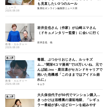
も見直したい3つのルール
ニュース
集英社オンライン編集部ニュース班
2026.08.08
岩井圭也さん（作家）が山崎エマさん
（ドキュメンタリー監督）に会いに行く
岩井圭也
教養・カルチャー
2026.08.08
急上昇
毒親、ぶつかりおじさん、ルッキズ
ム…“闇深4コマ漫画”で10万いいね、元で
んぱ組.inc・鹿目凛がセカンドキャリアで
抱いた危機感「このままではアイドル崩
れに」
教養・カルチャー
2026.08.08
キムラ
大久保佳代子が50代でマンション購入…
急上昇
きっかけは浴槽裏の湯垢地獄、「レギュ
ラー番組が多いほどローンを組みやす