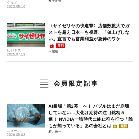
井手隊長
グルメ
2023.05.10
〈サイゼリヤの快進撃〉店舗数拡大でガ
ストを超え日本一も視野、「値上げしな
い」宣言でも営業利益が急伸のワケ
無料
ビジネス
不破聡
2025.07.19
会員限定記事
AI相場「第2幕」へ！ バブルはまだ崩壊
していない…大化け期待の注目銘柄５
選！ NVIDIA一強時代に終止符を打つ「誰
もが知っている」あの会社とは
有料
ニュース
石井僚一
2026.08.03