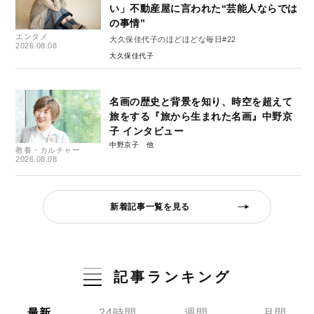
い」不動産屋に言われた“芸能人ならでは
の事情”
エンタメ
大久保佳代子のほどほどな毎日#22
2026.08.08
大久保佳代子
名画の歴史と背景を知り、時空を超えて
旅をする『旅から生まれた名画』中野京
子 インタビュー
中野京子
教養・カルチャー
2026.08.08
新着記事一覧を見る
記事ランキング
最新
24時間
週間
月間