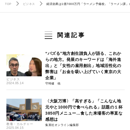
TOP
ビジネス
経済効果は1億7000万円「ラーメン予備校」「ラーメン課」
関連記事
“バズる”地方創生請負人が語る、これか
らの地方。発展のキーワードは「海外進
出」と「女性の雇用創出」地域活性化の
弊害は「お金を吸い上げていく東京の大
企業」
ビジネス
2024.05.14
守時健
〈大阪万博〉「高すぎる」「こんなん地
元やと1000円で食べられる」話題の１杯
3850円メニュー…食した来場客の率直な
感想は
教養・カルチャー
集英社オンライン編集部
2025.04.15