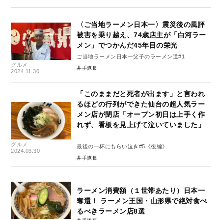
〈ご当地ラーメン日本一〉震災後の風評
被害を乗り越え、74歳店主が「白河ラー
メン」でつかんだ45年目の栄光
ご当地ラーメン日本一父子のラーメン道#1
グルメ
井手隊長
2024.11.30
「このままだと死者が出ます」と言われ
るほどの行列ができた仙台の超人気ラー
メン店が閉店「オープン初日は上手く作
れず、看板を見上げて泣いていました」
グルメ
最後の一杯にもらい泣き#5《後編》
2024.03.30
井手隊長
ラーメン消費額（１世帯あたり）日本一
奪還！ ラーメン王国・山形県で絶対食べ
るべきラーメン店8選