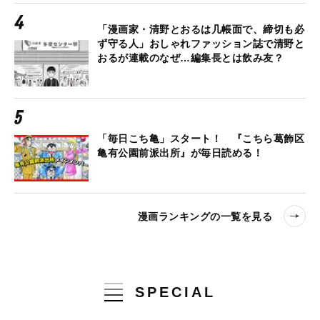
「漫画家・清野とおるは几帳面で、締切も必
ず守る人」おしゃれファッション誌で清野と
おるが連載のなぜ…編集長とは飲み友？
「毎日こち亀」スタート！ 『こちら葛飾区
亀有公園前派出所』が毎日読める！
漫画ランキングの一覧を見る
SPECIAL