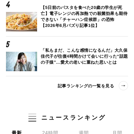
【5日前のパスタを食べた20歳の学生が死
亡】電子レンジの再加熱での殺菌効果も期待
できない「チャーハン症候群」の恐怖
【2026年6月バズり記事1位】
「私もまだ、こんな感情になるんだ」大久保
佳代子が往復4時間かけて会いに行った“話題
の子猿”…愛犬の老いに重ねた思いとは
記事ランキングの一覧を見る
ニュースランキング
最新
24時間
週間
月間