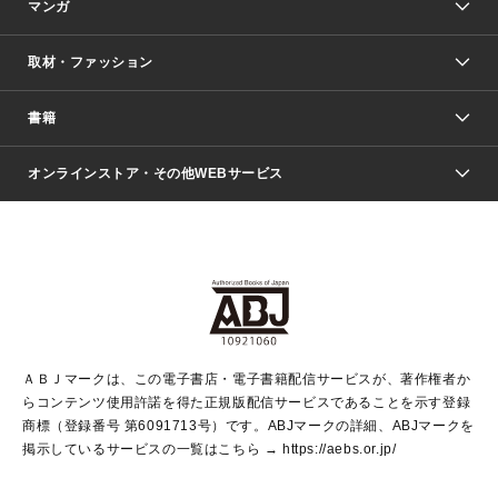
マンガ
取材・ファッション
少年マンガ
週刊少年ジャンプ
書籍
ファッション・美容
青年マンガ
ジャンプSQ.
Seventeen
週刊ヤングジャンプ
オンラインストア・その他WEBサービス
文芸・文庫・総合
芸能・情報・スポーツ
少女マンガ
Vジャンプ
non-no Web
ヤングジャンプ定期購読デジタル
すばる
Myojo
オンラインストア
りぼん
学芸・ノンフィクション・新書
最強ジャンプ
女性マンガ
@BAILA
ヤンジャン＋
小説すばる
週プレNEWS
マーガレット
集英社OTOコンテンツ
集英社 学芸編集部
少年ジャンプ＋
その他WEBサービス
クッキー
ライトノベル・ノベライズ
MAQUIA ONLINE
となりのヤングジャンプ
集英社 文芸ステーション
週プレ グラジャパ！
別冊マーガレット
SHUEISHA MANGA-ART HERITAGE
集英社 ビジネス書
ゼブラック
ココハナ
SHUEISHA ADNAVI
SPUR.JP
集英社Webマガジン Cobalt
グランドジャンプ
web 集英社文庫
キッズ
web Sportiva
マンガMee
ジャンプキャラクターズストア
集英社新書
ジャンプルーキー！
月刊オフィスユー
ＡＢＪマークは、この電子書店・電子書籍配信サービスが、著作権者か
EDITOR'S LAB
LEE
集英社オレンジ文庫
ウルトラジャンプ
青春と読書
パラスポ＋！
らコンテンツ使用許諾を得た正規版配信サービスであることを示す登録
集英社みらい文庫
リマコミ＋
HAPPY PLUS STORE
集英社新書プラス
ジャンプTOON
商標（登録番号 第6091713号）です。ABJマークの詳細、ABJマークを
Marisol
シフォン文庫
アジア人物史
S-KIDS.LAND
マンガMeets
掲示しているサービスの一覧はこちら →
https://aebs.or.jp/
shueisha vox
よみタイ
S-MANGA
Web éclat
ダッシュエックス文庫
LEEマルシェ