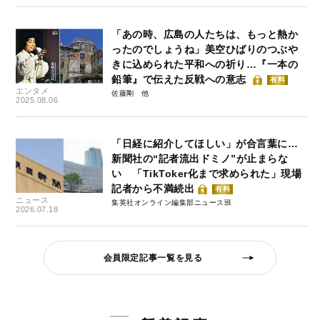
「あの時、広島の人たちは、もっと熱か
ったのでしょうね」美空ひばりのつぶや
きに込められた平和への祈り…『一本の
鉛筆』で伝えた反戦への意志
有料
エンタメ
佐藤剛
2025.08.06
「日経に紹介してほしい」が合言葉に…
新聞社の“記者流出ドミノ”が止まらな
い 「TikToker化まで求められた」現場
記者から不満続出
有料
ニュース
集英社オンライン編集部ニュース班
2026.07.18
会員限定記事一覧を見る