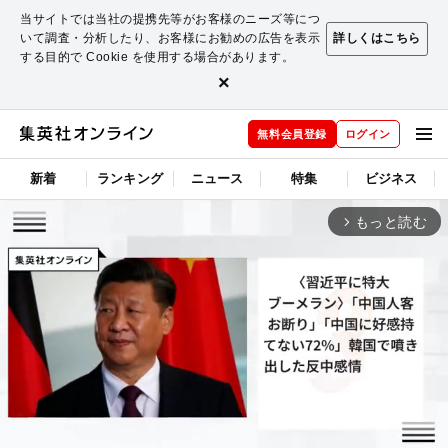
当サイトでは当社の提携先等がお客様のニーズ等につ
いて調査・分析したり、お客様にお勧めの広告を表示
詳しくはこちら
する目的で Cookie を使用する場合があります。
×
無料会員登録
ログイン
新着
ランキング
ニュース
特集
ビジネス
もっと読む
arrow_forward_ios