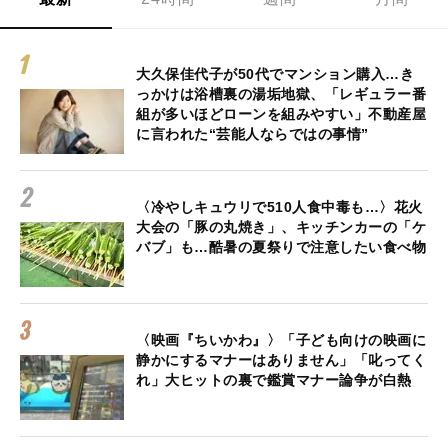
大久保佳代子が50代でマンション購入…き
っかけは浴槽裏の湯垢地獄、「レギュラー番
組が多いほどローンを組みやすい」不動産屋
に言われた“芸能人ならではの事情”
〈冷やしキュウリで510人食中毒も…〉花火
大会の「豚の丸焼き」、キッチンカーの「ケ
バブ」も…酷暑の夏祭りで注意したい食べ物
〈映画『ちいかわ』〉「子ども向けの映画に
静かにするマナーはありません」「叱ってく
れ」大ヒットの裏で鑑賞マナー論争が白熱