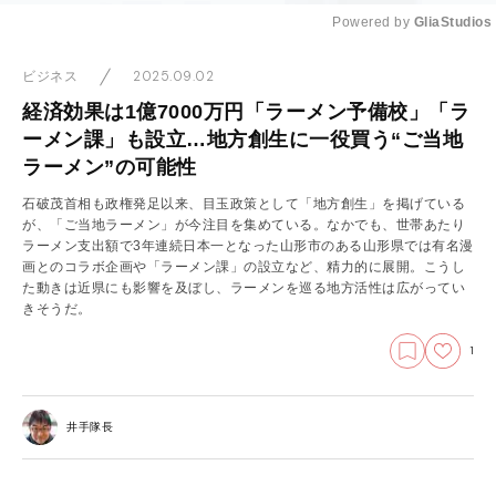
Powered by 
GliaStudios
Mute
2025.09.02
ビジネス
経済効果は1億7000万円「ラーメン予備校」「ラ
ーメン課」も設立…地方創生に一役買う“ご当地
ラーメン”の可能性
石破茂首相も政権発足以来、目玉政策として「地方創生」を掲げている
が、「ご当地ラーメン」が今注目を集めている。なかでも、世帯あたり
ラーメン支出額で3年連続日本一となった山形市のある山形県では有名漫
画とのコラボ企画や「ラーメン課」の設立など、精力的に展開。こうし
た動きは近県にも影響を及ぼし、ラーメンを巡る地方活性は広がってい
きそうだ。
1
井手隊長