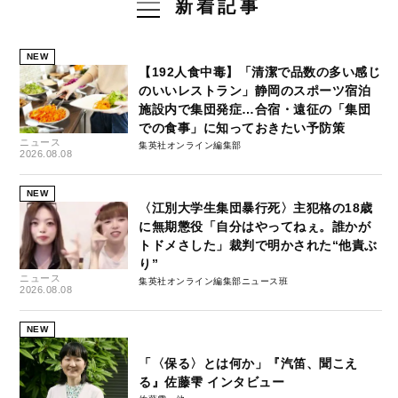
新着記事
NEW
【192人食中毒】「清潔で品数の多い感じ
のいいレストラン」静岡のスポーツ宿泊
施設内で集団発症…合宿・遠征の「集団
での食事」に知っておきたい予防策
ニュース
集英社オンライン編集部
2026.08.08
NEW
〈江別大学生集団暴行死〉主犯格の18歳
に無期懲役「自分はやってねぇ。誰かが
トドメさした」裁判で明かされた“他責ぶ
り”
ニュース
集英社オンライン編集部ニュース班
2026.08.08
NEW
「〈保る〉とは何か」『汽笛、聞こえ
る』佐藤雫 インタビュー