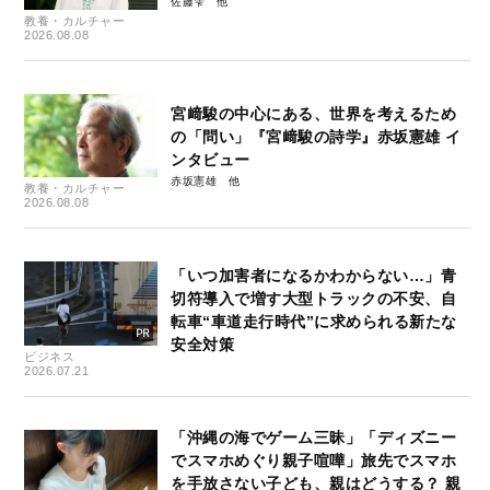
佐藤雫
教養・カルチャー
2026.08.08
宮﨑駿の中心にある、世界を考えるため
の「問い」『宮﨑駿の詩学』赤坂憲雄 イ
ンタビュー
赤坂憲雄
教養・カルチャー
2026.08.08
「いつ加害者になるかわからない…」青
切符導入で増す大型トラックの不安、自
転車“車道走行時代”に求められる新たな
安全対策
ビジネス
2026.07.21
「沖縄の海でゲーム三昧」「ディズニー
でスマホめぐり親子喧嘩」旅先でスマホ
を手放さない子ども、親はどうする？ 親