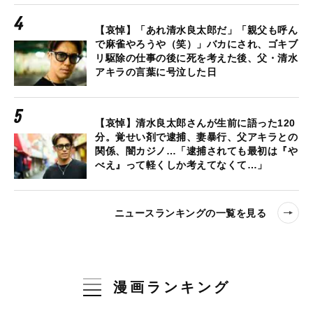
【哀悼】「あれ清水良太郎だ」「親父も呼ん
で麻雀やろうや（笑）」バカにされ、ゴキブ
リ駆除の仕事の後に死を考えた後、父・清水
アキラの言葉に号泣した日
【哀悼】清水良太郎さんが生前に語った120
分。覚せい剤で逮捕、妻暴行、父アキラとの
関係、闇カジノ…「逮捕されても最初は『や
べえ』って軽くしか考えてなくて…」
ニュースランキングの一覧を見る
漫画ランキング