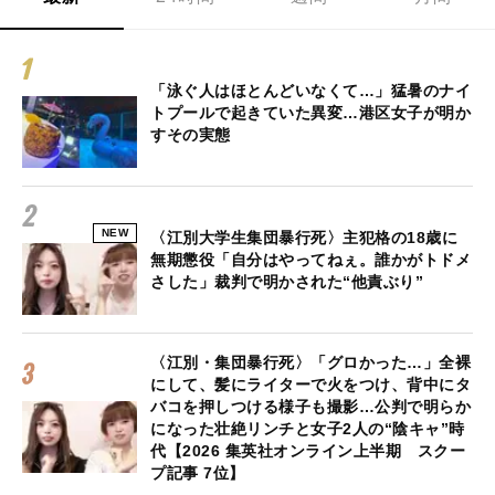
「泳ぐ人はほとんどいなくて…」猛暑のナイ
トプールで起きていた異変…港区女子が明か
すその実態
NEW
〈江別大学生集団暴行死〉主犯格の18歳に
無期懲役「自分はやってねぇ。誰かがトドメ
さした」裁判で明かされた“他責ぶり”
〈江別・集団暴行死〉「グロかった…」全裸
にして、髪にライターで火をつけ、背中にタ
バコを押しつける様子も撮影…公判で明らか
になった壮絶リンチと女子2人の“陰キャ”時
代【2026 集英社オンライン上半期 スクー
プ記事 7位】