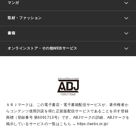
マンガ
取材・ファッション
少年マンガ
週刊少年ジャンプ
書籍
ファッション・美容
青年マンガ
ジャンプSQ.
Seventeen
週刊ヤングジャンプ
オンラインストア・その他WEBサービス
文芸・文庫・総合
芸能・情報・スポーツ
少女マンガ
Vジャンプ
non-no Web
ヤングジャンプ定期購読デジタル
すばる
Myojo
オンラインストア
りぼん
学芸・ノンフィクション・新書
最強ジャンプ
女性マンガ
@BAILA
ヤンジャン＋
小説すばる
週プレNEWS
マーガレット
集英社OTOコンテンツ
集英社 学芸編集部
少年ジャンプ＋
その他WEBサービス
クッキー
ライトノベル・ノベライズ
MAQUIA ONLINE
となりのヤングジャンプ
集英社 文芸ステーション
週プレ グラジャパ！
別冊マーガレット
SHUEISHA MANGA-ART HERITAGE
集英社 ビジネス書
ゼブラック
ココハナ
SHUEISHA ADNAVI
SPUR.JP
集英社Webマガジン Cobalt
グランドジャンプ
web 集英社文庫
キッズ
web Sportiva
マンガMee
ジャンプキャラクターズストア
集英社新書
ジャンプルーキー！
月刊オフィスユー
ＡＢＪマークは、この電子書店・電子書籍配信サービスが、著作権者か
EDITOR'S LAB
LEE
集英社オレンジ文庫
ウルトラジャンプ
青春と読書
パラスポ＋！
らコンテンツ使用許諾を得た正規版配信サービスであることを示す登録
集英社みらい文庫
リマコミ＋
HAPPY PLUS STORE
集英社新書プラス
ジャンプTOON
商標（登録番号 第6091713号）です。ABJマークの詳細、ABJマークを
Marisol
シフォン文庫
アジア人物史
S-KIDS.LAND
マンガMeets
掲示しているサービスの一覧はこちら →
https://aebs.or.jp/
shueisha vox
よみタイ
S-MANGA
Web éclat
ダッシュエックス文庫