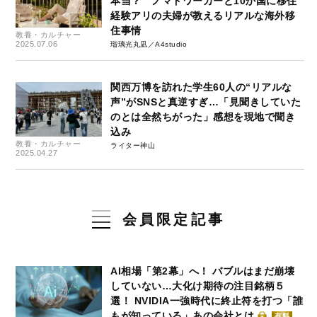
本当？ ノマドワーカーと10か国に移住
経験アリの夫婦が教えるリアルな海外移
住事情
教養・カルチャー
2025.07.06
瑠璃光丸凪／A4studio
関西万博を訪れた学生60人の“リアルな
声”がSNSと真逆すぎ…「見聞きしていた
のとは全然ちがった」感想を現地で聞き
込み
教養・カルチャー
ライター神山
2025.04.27
会員限定記事
AI相場「第2幕」へ！ バブルはまだ崩壊
していない…大化け期待の注目銘柄５
選！ NVIDIA一強時代に終止符を打つ「誰
もが知っている」あの会社とは
有料