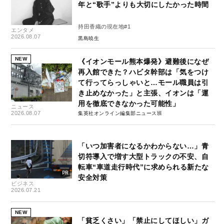
年と“歌手”よりも大切にしたかった時間
持田香織の現在地#1
エンタメ
2026.08.07
黒島暁生
NEW
《イオンモール熊本爆発》避難後になぜ
再入館できた？ハビタ幹部は「気をつけ
て行ってらっしゃいと…モール職員は引
き止めなかった」と主張、イオンは「運
用を徹底できなかった可能性」
ニュース
2026.08.07
集英社オンライン編集部ニュース班
「いつ加害者になるかわからない…」青
切符導入で増す大型トラックの不安、自
転車“車道走行時代”に求められる新たな
安全対策
ビジネス
2026.07.21
NEW
「貧乏くさい」「禁止にしてほしい」ガ