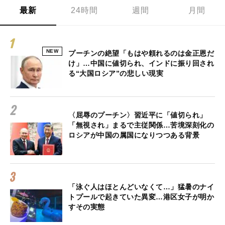
最新
24時間
週間
月間
NEW
プーチンの絶望「もはや頼れるのは金正恩だ
け」…中国に値切られ、インドに振り回され
る“大国ロシア”の悲しい現実
〈屈辱のプーチン〉習近平に「値切られ」
「無視され」まるで主従関係…苦境深刻化の
ロシアが中国の属国になりつつある背景
「泳ぐ人はほとんどいなくて…」猛暑のナイ
トプールで起きていた異変…港区女子が明か
すその実態