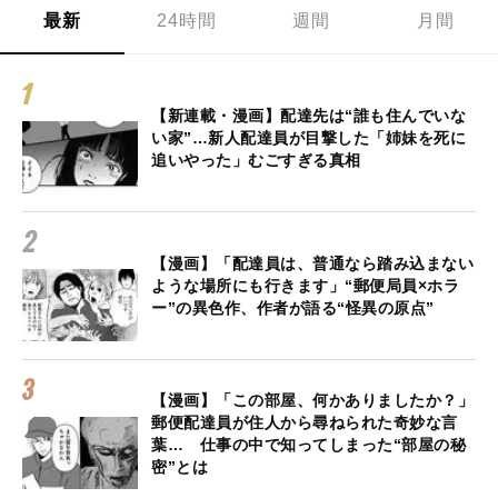
最新
24時間
週間
月間
【新連載・漫画】配達先は“誰も住んでいな
い家”…新人配達員が目撃した「姉妹を死に
追いやった」むごすぎる真相
【漫画】「配達員は、普通なら踏み込まない
ような場所にも行きます」“郵便局員×ホラ
ー”の異色作、作者が語る“怪異の原点”
【漫画】「この部屋、何かありましたか？」
郵便配達員が住人から尋ねられた奇妙な言
葉… 仕事の中で知ってしまった“部屋の秘
密”とは