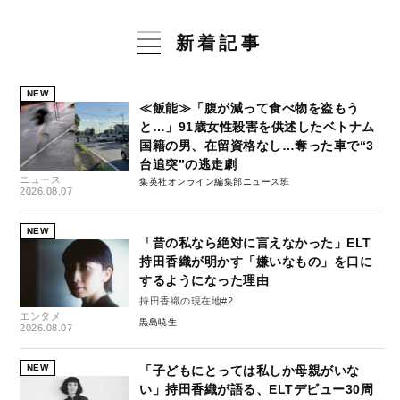
新着記事
NEW
≪飯能≫「腹が減って食べ物を盗もう
と…」91歳女性殺害を供述したベトナム
国籍の男、在留資格なし…奪った車で“3
台追突”の逃走劇
ニュース
集英社オンライン編集部ニュース班
2026.08.07
NEW
「昔の私なら絶対に言えなかった」ELT
持田香織が明かす「嫌いなもの」を口に
するようになった理由
持田香織の現在地#2
エンタメ
黒島暁生
2026.08.07
NEW
「子どもにとっては私しか母親がいな
い」持田香織が語る、ELTデビュー30周