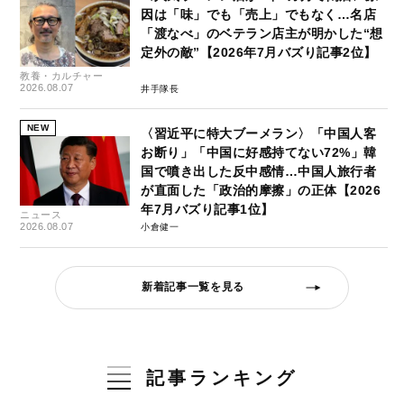
因は「味」でも「売上」でもなく…名店
「渡なべ」のベテラン店主が明かした“想
定外の敵”【2026年7月バズり記事2位】
教養・カルチャー
2026.08.07
井手隊長
NEW
〈習近平に特大ブーメラン〉「中国人客
お断り」「中国に好感持てない72%」韓
国で噴き出した反中感情…中国人旅行者
が直面した「政治的摩擦」の正体【2026
年7月バズり記事1位】
ニュース
2026.08.07
小倉健一
新着記事一覧を見る
記事ランキング