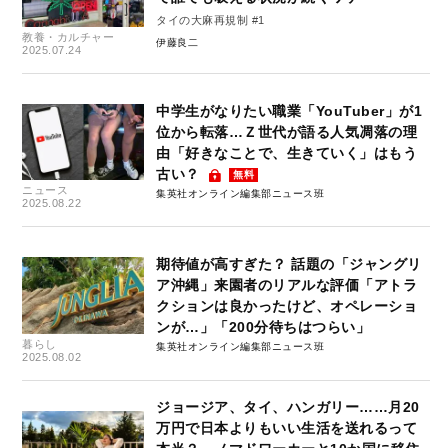
タイの大麻再規制 #1
教養・カルチャー
伊藤良二
2025.07.24
中学生がなりたい職業「YouTuber」が1
位から転落…Ｚ世代が語る人気凋落の理
由「好きなことで、生きていく」はもう
古い？
無料
ニュース
集英社オンライン編集部ニュース班
2025.08.22
期待値が高すぎた？ 話題の「ジャングリ
ア沖縄」来園者のリアルな評価「アトラ
クションは良かったけど、オペレーショ
ンが…」「200分待ちはつらい」
暮らし
集英社オンライン編集部ニュース班
2025.08.02
ジョージア、タイ、ハンガリー……月20
万円で日本よりもいい生活を送れるって