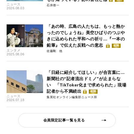
ニュース
石井僚一
2026.08.03
「あの時、広島の人たちは、もっと熱か
ったのでしょうね」美空ひばりのつぶや
きに込められた平和への祈り…『一本の
鉛筆』で伝えた反戦への意志
有料
エンタメ
佐藤剛
2025.08.06
「日経に紹介してほしい」が合言葉に…
新聞社の“記者流出ドミノ”が止まらな
い 「TikToker化まで求められた」現場
記者から不満続出
有料
ニュース
集英社オンライン編集部ニュース班
2026.07.18
会員限定記事一覧を見る