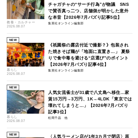
チャガチャの“サーチ行為”が物議 SNS
で賛否真っ二つ、店舗側が明かした意外
な本音【2026年7月バズり記事5位】
教養・カルチャー
集英社オンライン編集部
2026.08.07
NEW
《祇園祭の露店付近で撮影？》包装され
た焼きそば麺が「地面に直置き…」 夏祭
りで食中毒を避ける“店選び”のポイント
【2026年7月バズり記事4位】
暮らし
集英社オンライン編集部
2026.08.07
NEW
人気女流雀士が31歳で八丈島へ移住…家
賃15万円→3万円、1K→4LDK「東京では
壊れてしまうと…」【2026年7月バズり
記事3位】
暮らし
松岡千晶
2026.08.07
NEW
〈人気ラーメン店が1年3カ月で閉店〉原