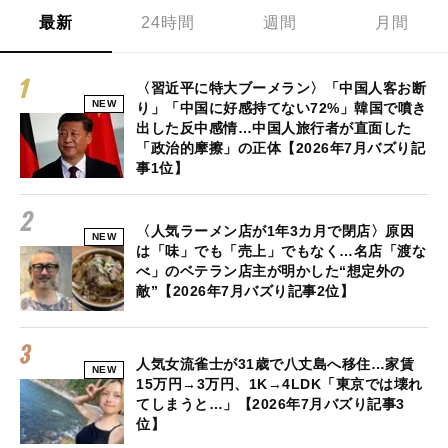
最新
24時間
週間
月間
〈習近平に特大ブーメラン〉「中国人客お断
NEW
り」「中国に好感持てない72%」韓国で噴き
出した反中感情…中国人旅行者が直面した
「政治的摩擦」の正体【2026年7月バズり記
事1位】
〈人気ラーメン店が1年3カ月で閉店〉原因
NEW
は「味」でも「売上」でもなく…名店「渡な
べ」のベテラン店主が明かした“想定外の
敵”【2026年7月バズり記事2位】
人気女流雀士が31歳で八丈島へ移住…家賃
NEW
15万円→3万円、1K→4LDK「東京では壊れ
てしまうと…」【2026年7月バズり記事3
位】