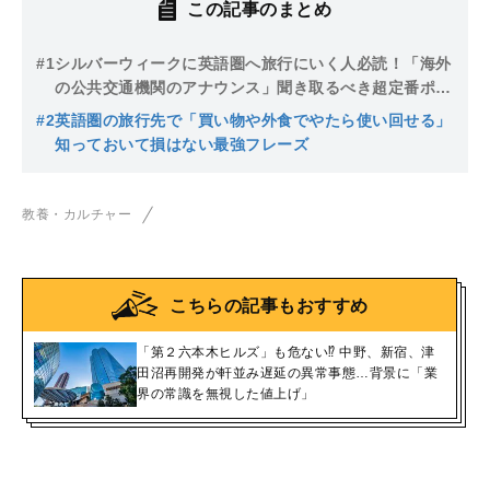
この記事のまとめ
#1
シルバーウィークに英語圏へ旅行にいく人必読！「海外
の公共交通機関のアナウンス」聞き取るべき超定番ポイ
ント
#2
英語圏の旅行先で「買い物や外食でやたら使い回せる」
知っておいて損はない最強フレーズ
教養・カルチャー
こちらの記事もおすすめ
「第２六本木ヒルズ」も危ない⁉ 中野、新宿、津
田沼再開発が軒並み遅延の異常事態…背景に「業
界の常識を無視した値上げ」