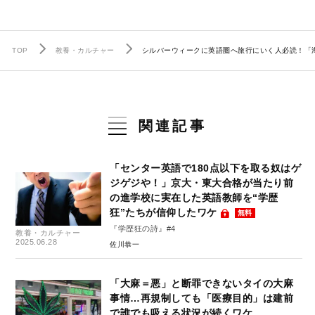
TOP
教養・カルチャー
シルバーウィークに英語圏へ旅行にいく人必読！「
関連記事
「センター英語で180点以下を取る奴はゲ
ジゲジや！」京大・東大合格が当たり前
の進学校に実在した英語教師を“学歴
狂”たちが信仰したワケ
無料
『学歴狂の詩』#4
教養・カルチャー
2025.06.28
佐川恭一
「大麻＝悪」と断罪できないタイの大麻
事情…再規制しても「医療目的」は建前
で誰でも吸える状況が続くワケ