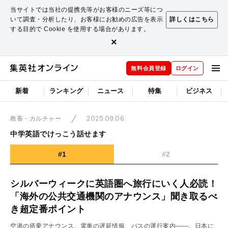
当サイトでは当社の提携先等がお客様のニーズ等につ
いて調査・分析したり、お客様にお勧めの広告を表示
詳しくはこちら
する目的で Cookie を使用する場合があります。
×
無料会員登録
ログイン
新着
ランキング
ニュース
特集
ビジネス
2025.09.06
教養・カルチャー
中学英語でけっこう話せます
#1
#2
シルバーウィークに英語圏へ旅行にいく人必読！
「海外の公共交通機関のアナウンス」聞き取るべ
き超定番ポイント
空港の搭乗アナウンス、電車の遅延情報、バスの運行案内――。日本に