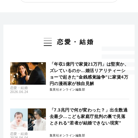
恋愛・結婚
「年収1億円で家賃21万円」は堅実か、
ズレているのか…婚活リアリティーシ
ョーで起きた“金銭感覚論争”に家賃4万
円の漫画家が独自見解
恋愛・結婚
集英社オンライン編集部
2026.06.24
「7.3兆円で何が変わった？」出生数過
去最少…こども家庭庁批判の裏で見落
とされる“若者が結婚できない現実”
恋愛・結婚
集英社オンライン編集部
2026.06.04