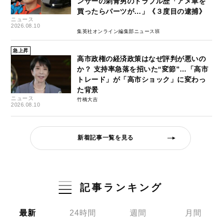
ンサーの刺青男のトラブル歴「アメ車を
買ったらパーツが…」《３度目の逮捕》
ニュース
2026.08.10
集英社オンライン編集部ニュース班
急上昇
高市政権の経済政策はなぜ評判が悪いの
か？ 支持率急落を招いた“変節”…「高市
トレード」が「高市ショック」に変わっ
た背景
ニュース
竹橋大吉
2026.08.10
新着記事一覧を見る
記事ランキング
最新
24時間
週間
月間