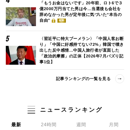
「もうお金はないです」20年前、ロト6で３
億2000万円当てた男は今…当選後も会社を
辞めなかった男が定年後に気づいた“本当の
自由”
有料
〈習近平に特大ブーメラン〉「中国人客お断
り」「中国に好感持てない72%」韓国で噴き
出した反中感情…中国人旅行者が直面した
「政治的摩擦」の正体【2026年7月バズり記
事1位】
記事ランキングの一覧を見る
ニュースランキング
最新
24時間
週間
月間