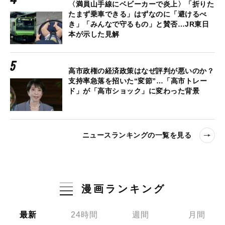
〈満員山手線にベビーカーで炎上〉「折りた
たまず乗車できる」はずなのに「避けるべ
き」「みんなで守るもの」と賛否…JR東日
本が示した見解
高市政権の経済政策はなぜ評判が悪いのか？
支持率急落を招いた“変節”…「高市トレー
ド」が「高市ショック」に変わった背景
ニュースランキングの一覧を見る
漫画ランキング
最新
24時間
週間
月間