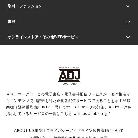
取材・ファッション
少年マンガ
週刊少年ジャンプ
書籍
ファッション・美容
青年マンガ
ジャンプSQ.
Seventeen
週刊ヤングジャンプ
オンラインストア・その他WEBサービス
文芸・文庫・総合
芸能・情報・スポーツ
少女マンガ
Vジャンプ
non-no Web
ヤングジャンプ定期購読デジタル
すばる
Myojo
オンラインストア
りぼん
学芸・ノンフィクション・新書
最強ジャンプ
女性マンガ
@BAILA
ヤンジャン＋
小説すばる
週プレNEWS
マーガレット
集英社OTOコンテンツ
集英社 学芸編集部
少年ジャンプ＋
その他WEBサービス
クッキー
ライトノベル・ノベライズ
MAQUIA ONLINE
となりのヤングジャンプ
集英社 文芸ステーション
週プレ グラジャパ！
別冊マーガレット
SHUEISHA MANGA-ART HERITAGE
集英社 ビジネス書
ゼブラック
ココハナ
SHUEISHA ADNAVI
SPUR.JP
集英社Webマガジン Cobalt
グランドジャンプ
web 集英社文庫
キッズ
web Sportiva
マンガMee
ジャンプキャラクターズストア
集英社新書
ジャンプルーキー！
月刊オフィスユー
ＡＢＪマークは、この電子書店・電子書籍配信サービスが、著作権者か
EDITOR'S LAB
LEE
集英社オレンジ文庫
ウルトラジャンプ
青春と読書
パラスポ＋！
らコンテンツ使用許諾を得た正規版配信サービスであることを示す登録
集英社みらい文庫
リマコミ＋
HAPPY PLUS STORE
集英社新書プラス
ジャンプTOON
商標（登録番号 第6091713号）です。ABJマークの詳細、ABJマークを
Marisol
シフォン文庫
アジア人物史
S-KIDS.LAND
マンガMeets
掲示しているサービスの一覧はこちら →
https://aebs.or.jp/
shueisha vox
よみタイ
S-MANGA
Web éclat
ダッシュエックス文庫
LEEマルシェ
kotoba
集英社ジャンプリミックス
ABOUT US
集英社プライバシーガイドライン
広告掲載について
T JAPAN:The New York Times Style Magazine
JUMP j BOOKS