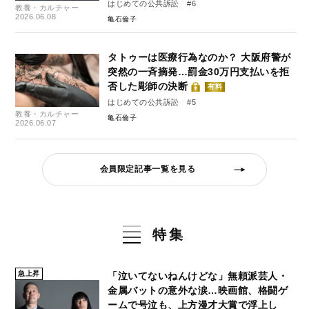
はじめての公共訴訟 #6
教養・カルチャー
2026.06.08
亀石倫子
タトゥーは医療行為なのか？ 大阪府警が
突然の一斉摘発…罰金30万円支払いを拒
否した彫師の決断
有料
はじめての公共訴訟 #5
教養・カルチャー
亀石倫子
2026.06.07
会員限定記事一覧を見る
特集
急上昇
「泣いてないねんけどな」無頼派芸人・
金属バットの意外な涙…映画館、格闘ゲ
ームで号泣も、上方漫才大賞で浮上し