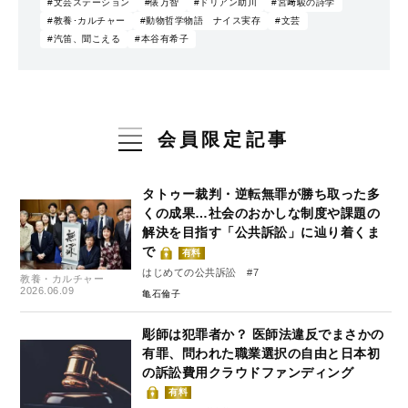
#文芸ステーション
#俵万智
#ドリアン助川
#宮﨑駿の詩学
#教養･カルチャー
#動物哲学物語 ナイス実存
#文芸
#汽笛、聞こえる
#本谷有希子
会員限定記事
タトゥー裁判・逆転無罪が勝ち取った多
くの成果…社会のおかしな制度や課題の
解決を目指す「公共訴訟」に辿り着くま
で
有料
はじめての公共訴訟 #7
教養・カルチャー
2026.06.09
亀石倫子
彫師は犯罪者か？ 医師法違反でまさかの
有罪、問われた職業選択の自由と日本初
の訴訟費用クラウドファンディング
有料