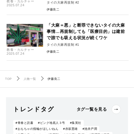
教養・カルチャー
タイの大麻再規制 #2
2025.07.24
伊藤良二
「大麻＝悪」と断罪できないタイの大麻
事情…再規制しても「医療目的」は建前
で誰でも吸える状況が続くワケ
タイの大麻再規制 #1
教養・カルチャー
伊藤良二
2025.07.24
TOP
人物一覧
伊藤良二
トレンドタグ
タグ一覧を見る
#青春と読書
#ピンク地底人３号
#集英社
#おもちゃの指輪がほしいねん
#赤坂憲雄
#池井戸潤