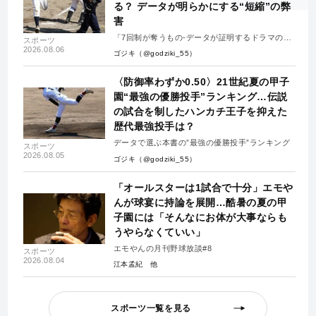
る？ データが明らかにする“短縮”の弊
害
「7回制が奪うもの-データが証明するドラマの消
スポーツ
失-」
2026.08.06
ゴジキ（@godziki_55）
〈防御率わずか0.50〉21世紀夏の甲子
園“最強の優勝投手”ランキング…伝説
の試合を制したハンカチ王子を抑えた
歴代最強投手は？
データで選ぶ本書の”最強の優勝投手”ランキング
スポーツ
2026.08.05
ゴジキ（@godziki_55）
「オールスターは1試合で十分」エモや
んが球宴に持論を展開…酷暑の夏の甲
子園には「そんなにお体が大事ならも
うやらなくていい」
エモやんの月刊野球放談#8
スポーツ
2026.08.04
江本孟紀
スポーツ一覧を見る