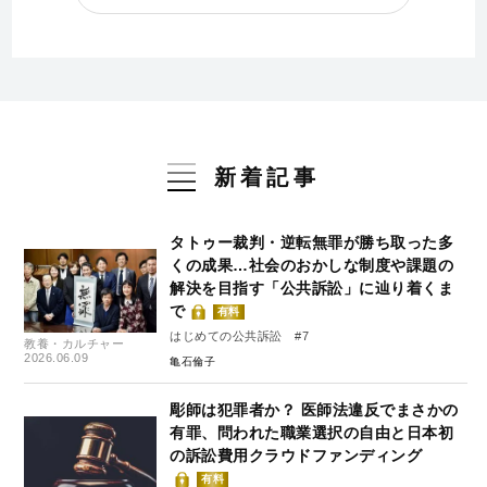
新着記事
タトゥー裁判・逆転無罪が勝ち取った多
くの成果…社会のおかしな制度や課題の
解決を目指す「公共訴訟」に辿り着くま
で
有料
はじめての公共訴訟 #7
教養・カルチャー
2026.06.09
亀石倫子
彫師は犯罪者か？ 医師法違反でまさかの
有罪、問われた職業選択の自由と日本初
の訴訟費用クラウドファンディング
有料