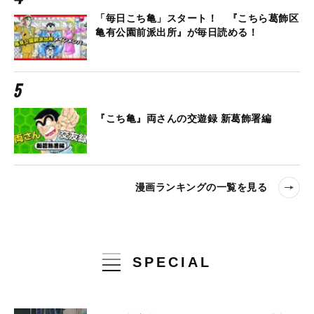
「毎日こち亀」スタート！ 『こちら葛飾区
亀有公園前派出所』が毎日読める！
『こち亀』両さんの交遊録 新葛飾署編
漫画ランキングの一覧を見る
SPECIAL