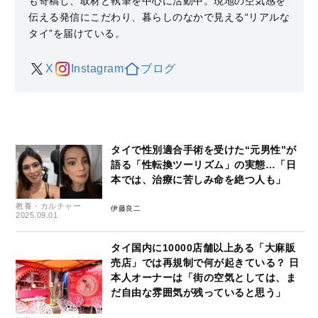
も寄稿し、取材と執筆を中心に活動中。現地の空気感を
伝える発信にこだわり、暮らしのなかで見える“リアルな
タイ”を届けている。
X
Instagram
ブログ
​​タイで性別適合手術を受けた“元男性”が
語る「性転換ツーリズム」の実態…「日
本では、治療に苦しみ命を絶つ人も」​
教養・カルチャー
伊藤良二
2025.09.01
​​タイ国内に10000店舗以上ある「大麻販
売店」では再規制で何が起きている？ 日
本人オーナーは「街の空気としては、ま
だ自由な雰囲気が残っていると思う」