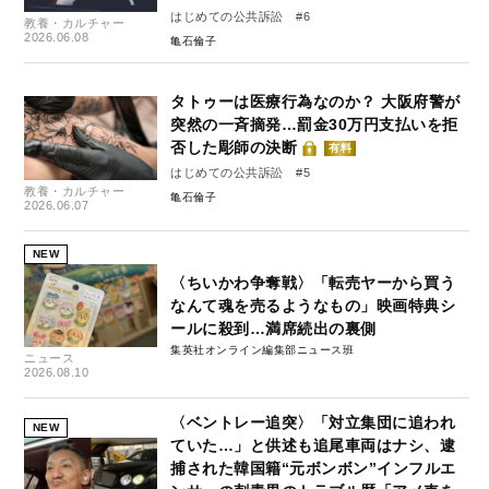
はじめての公共訴訟 #6
教養・カルチャー
2026.06.08
亀石倫子
タトゥーは医療行為なのか？ 大阪府警が
突然の一斉摘発…罰金30万円支払いを拒
否した彫師の決断
有料
はじめての公共訴訟 #5
教養・カルチャー
亀石倫子
2026.06.07
NEW
〈ちいかわ争奪戦〉「転売ヤーから買う
なんて魂を売るようなもの」映画特典シ
ールに殺到…満席続出の裏側
集英社オンライン編集部ニュース班
ニュース
2026.08.10
〈ベントレー追突〉「対立集団に追われ
NEW
ていた…」と供述も追尾車両はナシ、逮
捕された韓国籍“元ボンボン”インフルエ