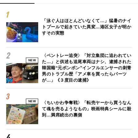
「泳ぐ人はほとんどいなくて…」猛暑のナイ
トプールで起きていた異変…港区女子が明か
すその実態
〈ベントレー追突〉「対立集団に追われてい
NEW
た…」と供述も追尾車両はナシ、逮捕された
韓国籍“元ボンボン”インフルエンサーの刺青
男のトラブル歴「アメ車を買ったらパーツ
が…」《３度目の逮捕》
NEW
〈ちいかわ争奪戦〉「転売ヤーから買うなん
て魂を売るようなもの」映画特典シールに殺
到…満席続出の裏側