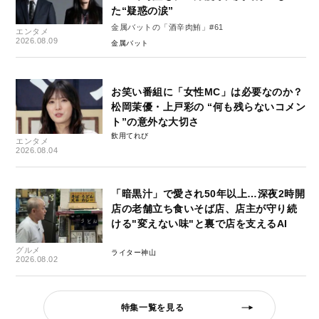
た“疑惑の涙”
金属バットの「酒辛肉鮪」#61
エンタメ
2026.08.09
金属バット
お笑い番組に「女性MC」は必要なのか？
松岡茉優・上戸彩の “何も残らないコメン
ト”の意外な大切さ
飲用てれび
エンタメ
2026.08.04
「暗黒汁」で愛され50年以上…深夜2時開
店の老舗立ち食いそば店、店主が守り続
ける"変えない味"と裏で店を支えるAI
グルメ
ライター神山
2026.08.02
特集一覧を見る