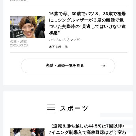
16歳で母、30歳でバツ３、36歳で祖母
に…シングルマザーが３度の離婚で気
づいた交際時の“見逃してはいけない違
和感”
バツ３の３児ママ#2
恋愛・結婚
2026.03.28
木下未希
恋愛・結婚一覧を見る
スポーツ
〈逆転＆勝ち越しの44.5％は7回以降〉
7イニング制導入で高校野球はどう変わ