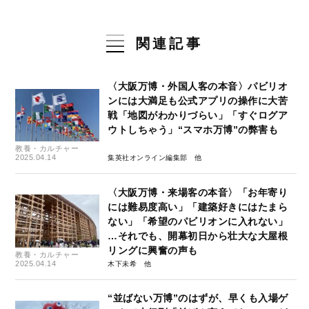
関連記事
〈大阪万博・外国人客の本音〉パビリオ
ンには大満足も公式アプリの操作に大苦
戦「地図がわかりづらい」「すぐログア
ウトしちゃう」“スマホ万博”の弊害も
教養・カルチャー
2025.04.14
集英社オンライン編集部
〈大阪万博・来場客の本音〉「お年寄り
には難易度高い」「建築好きにはたまら
ない」「希望のパビリオンに入れない」
…それでも、開幕初日から壮大な大屋根
リングに興奮の声も
教養・カルチャー
2025.04.14
木下未希
“並ばない万博”のはずが、早くも入場ゲ