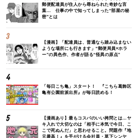
郵便配達員が住人から尋ねられた奇妙な言
葉… 仕事の中で知ってしまった“部屋の秘
密”とは
【漫画】「配達員は、普通なら踏み込まない
ような場所にも行きます」“郵便局員×ホラ
ー”の異色作、作者が語る“怪異の原点”
「毎日こち亀」スタート！ 『こちら葛飾区
亀有公園前派出所』が毎日読める！
【漫画あり】最もコスパのいい拷問とは…ヤ
キ入れで大切なのは「相手に本気で今日、こ
こで死ぬんだ」と思わせること。問題作『地
元最高！』を手がける会社員・草下シンヤ