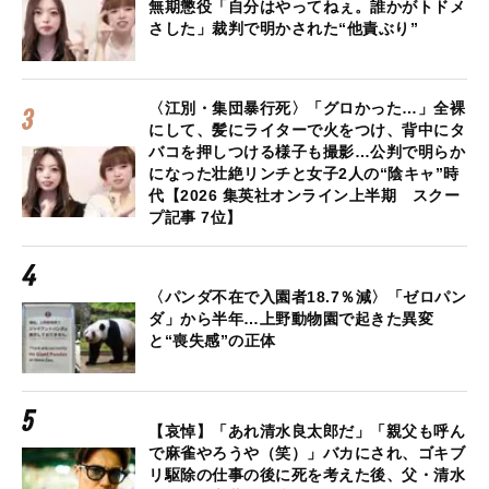
無期懲役「自分はやってねぇ。誰かがトドメ
さした」裁判で明かされた“他責ぶり”
〈江別・集団暴行死〉「グロかった…」全裸
にして、髪にライターで火をつけ、背中にタ
バコを押しつける様子も撮影…公判で明らか
になった壮絶リンチと女子2人の“陰キャ”時
代【2026 集英社オンライン上半期 スクー
プ記事 7位】
〈パンダ不在で入園者18.7％減〉「ゼロパン
ダ」から半年…上野動物園で起きた異変
と“喪失感”の正体
【哀悼】「あれ清水良太郎だ」「親父も呼ん
で麻雀やろうや（笑）」バカにされ、ゴキブ
リ駆除の仕事の後に死を考えた後、父・清水