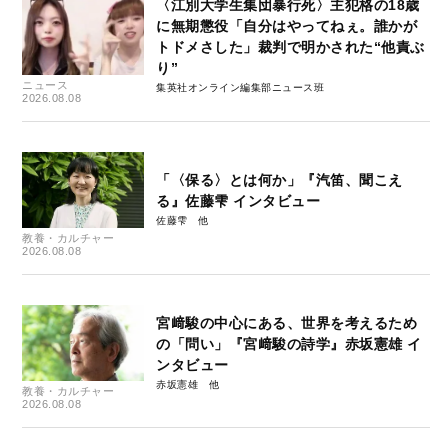
〈江別大学生集団暴行死〉主犯格の18歳
に無期懲役「自分はやってねぇ。誰かが
トドメさした」裁判で明かされた“他責ぶ
り”
ニュース
集英社オンライン編集部ニュース班
2026.08.08
「〈保る〉とは何か」『汽笛、聞こえ
る』佐藤雫 インタビュー
佐藤雫
教養・カルチャー
2026.08.08
宮﨑駿の中心にある、世界を考えるため
の「問い」『宮﨑駿の詩学』赤坂憲雄 イ
ンタビュー
赤坂憲雄
教養・カルチャー
2026.08.08