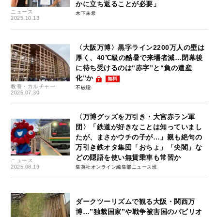
かに立ち返ることが必要」
ニュース
木下未希
2025.10.13
〈大阪万博〉黒字ライン2200万人の壁は
厚く、40℃級の酷暑で来場者減…閉幕後
に待ち受けるのは“赤字”と“負の遺産
化”か
無料
教養・カルチャー
不破聡
2025.07.30
〈万博グッズを万引き・大宮赤ラン軍
団〉「鉄道が好きなことは知っていまし
たが、まさかウチの子が…」親も絶句の
万引き鉄オタ集団「おちょ」「尖閣」な
どの隠語を使い無賃乗車も常習か
ニュース
2025.08.19
集英社オンライン編集部ニュース班
ダークツーリズムで観る大阪・関西万
博…”独裁国家”や戦争被害国のパビリオ