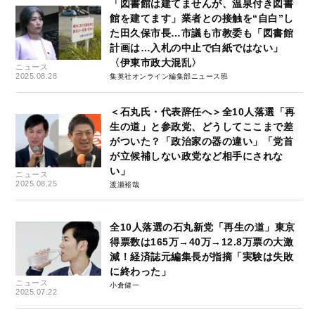
「図書館は建てませんが、温泉付き図書
館を建てます」業者との接触を“自白”し
た田久保市長…市議も市教委も「図書館
計画は…入札の中止で白紙ではない」
〈伊東市政大混乱〉
ニュース
2025.08.28
集英社オンライン編集部ニュース班
＜石丸氏・代表辞任へ＞全10人落選「再
生の道」と参政党、どうしてここまで差
がついた？「政治家の器の違い」「党首
が立候補しない政党など相手にされな
い」
ニュース
2025.08.25
渡瀬裕哉
全10人落選の石丸新党「再生の道」東京
得票数は165万→40万→12.8万票の大激
減！経済誌元編集長が指摘「実験は失敗
に終わった」
ニュース
小倉健一
2025.07.22