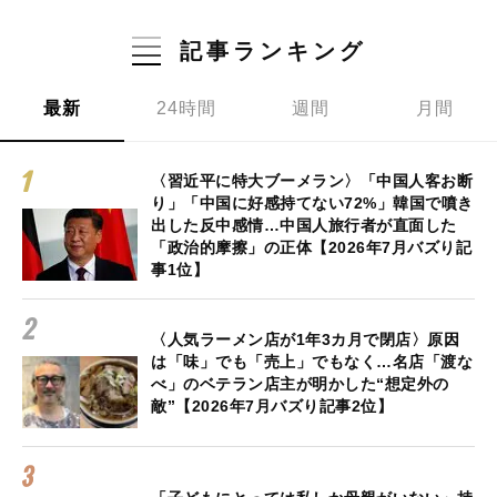
記事ランキング
最新
24時間
週間
月間
〈習近平に特大ブーメラン〉「中国人客お断
り」「中国に好感持てない72%」韓国で噴き
出した反中感情…中国人旅行者が直面した
「政治的摩擦」の正体【2026年7月バズり記
事1位】
〈人気ラーメン店が1年3カ月で閉店〉原因
は「味」でも「売上」でもなく…名店「渡な
べ」のベテラン店主が明かした“想定外の
敵”【2026年7月バズり記事2位】