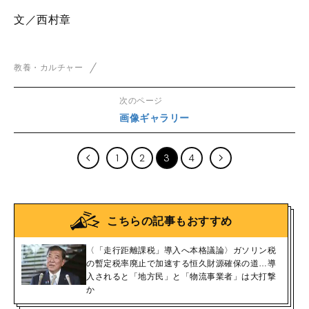
文／西村章
教養・カルチャー
次のページ
画像ギャラリー
1
2
3
4
こちらの記事もおすすめ
〈「走行距離課税」導入へ本格議論〉ガソリン税
の暫定税率廃止で加速する恒久財源確保の道…導
入されると「地方民」と「物流事業者」は大打撃
か