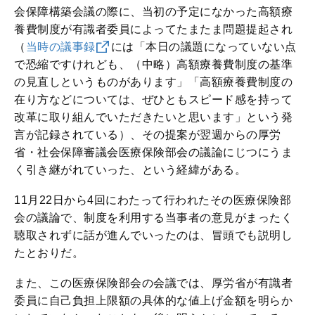
会保障構築会議の際に、当初の予定になかった高額療
養費制度が有識者委員によってたまたま問題提起され
（
当時の議事録
には「本日の議題になっていない点
で恐縮ですけれども、（中略）高額療養費制度の基準
の見直しというものがあります」「高額療養費制度の
在り方などについては、ぜひともスピード感を持って
改革に取り組んでいただきたいと思います」という発
言が記録されている）、その提案が翌週からの厚労
省・社会保障審議会医療保険部会の議論にじつにうま
く引き継がれていった、という経緯がある。
11月22日から4回にわたって行われたその医療保険部
会の議論で、制度を利用する当事者の意見がまったく
聴取されずに話が進んでいったのは、冒頭でも説明し
たとおりだ。
また、この医療保険部会の会議では、厚労省が有識者
委員に自己負担上限額の具体的な値上げ金額を明らか