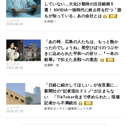
していない…大化け期待の注目銘柄５
選！ NVIDIA一強時代に終止符を打つ「誰
もが知っている」あの会社とは
有料
ニュース
石井僚一
2026.08.03
「あの時、広島の人たちは、もっと熱か
ったのでしょうね」美空ひばりのつぶや
きに込められた平和への祈り…『一本の
鉛筆』で伝えた反戦への意志
有料
エンタメ
佐藤剛
2025.08.06
「日経に紹介してほしい」が合言葉に…
新聞社の“記者流出ドミノ”が止まらな
い 「TikToker化まで求められた」現場
記者から不満続出
有料
ニュース
集英社オンライン編集部ニュース班
2026.07.18