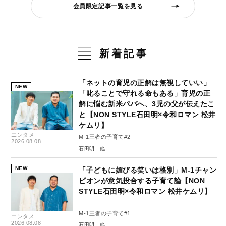
会員限定記事一覧を見る
新着記事
「ネットの育児の正解は無視していい」
NEW
「叱ることで守れる命もある」育児の正
解に悩む新米パパへ、3児の父が伝えたこ
と【NON STYLE石田明×令和ロマン 松井
ケムリ】
エンタメ
M-1王者の子育て#2
2026.08.08
石田明
NEW
「子どもに媚びる笑いは格別」M-1チャン
ピオンが意気投合する子育て論【NON
STYLE石田明×令和ロマン 松井ケムリ】
M-1王者の子育て#1
エンタメ
2026.08.08
石田明