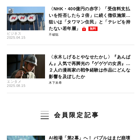
〈NHK・400億円の赤字〉「受信料支払
いを拒否したら２倍」に続く徴収施策…
狙いは「タワマン住民」と「テレビを持
たない若年層」
無料
ビジネス
不破聡
2025.04.15
〈水木しげるとやなせたかし〉『あんぱ
ん』人気で再脚光の『ゲゲゲの女房』…
２人の漫画家の戦争経験は作品にどんな
影響を及ぼしたか
エンタメ
木下未希
2025.08.15
会員限定記事
AI相場「第2幕」へ！ バブルはまだ崩壊