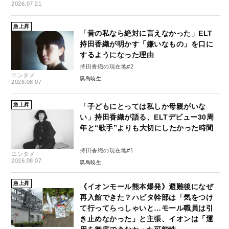
2026.07.21
急上昇
「昔の私なら絶対に言えなかった」ELT
持田香織が明かす「嫌いなもの」を口に
するようになった理由
持田香織の現在地#2
エンタメ
黒島暁生
2026.08.07
急上昇
「子どもにとっては私しか母親がいな
い」持田香織が語る、ELTデビュー30周
年と“歌手”よりも大切にしたかった時間
持田香織の現在地#1
エンタメ
2026.08.07
黒島暁生
急上昇
《イオンモール熊本爆発》避難後になぜ
再入館できた？ハビタ幹部は「気をつけ
て行ってらっしゃいと…モール職員は引
き止めなかった」と主張、イオンは「運