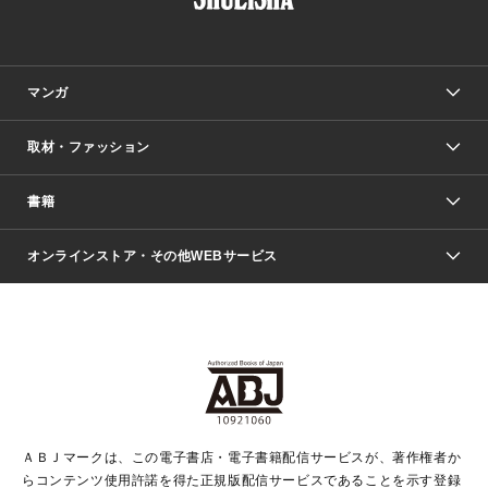
マンガ
取材・ファッション
少年マンガ
週刊少年ジャンプ
書籍
ファッション・美容
青年マンガ
ジャンプSQ.
Seventeen
週刊ヤングジャンプ
オンラインストア・その他WEBサービス
文芸・文庫・総合
芸能・情報・スポーツ
少女マンガ
Vジャンプ
non-no Web
ヤングジャンプ定期購読デジタル
すばる
Myojo
オンラインストア
りぼん
学芸・ノンフィクション・新書
最強ジャンプ
女性マンガ
@BAILA
ヤンジャン＋
小説すばる
週プレNEWS
マーガレット
集英社OTOコンテンツ
集英社 学芸編集部
少年ジャンプ＋
その他WEBサービス
クッキー
ライトノベル・ノベライズ
MAQUIA ONLINE
となりのヤングジャンプ
集英社 文芸ステーション
週プレ グラジャパ！
別冊マーガレット
SHUEISHA MANGA-ART HERITAGE
集英社 ビジネス書
ゼブラック
ココハナ
SHUEISHA ADNAVI
SPUR.JP
集英社Webマガジン Cobalt
グランドジャンプ
web 集英社文庫
キッズ
web Sportiva
マンガMee
ジャンプキャラクターズストア
集英社新書
ジャンプルーキー！
月刊オフィスユー
ＡＢＪマークは、この電子書店・電子書籍配信サービスが、著作権者か
EDITOR'S LAB
LEE
集英社オレンジ文庫
ウルトラジャンプ
青春と読書
パラスポ＋！
らコンテンツ使用許諾を得た正規版配信サービスであることを示す登録
集英社みらい文庫
リマコミ＋
HAPPY PLUS STORE