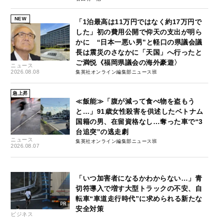
NEW
「1泊最高は11万円ではなく約17万円で
した」初の費用公開で仰天の支出が明ら
かに “日本一悪い男”と軽口の県議会議
長は震災のさなかに「天国」へ行ったと
ご満悦《福岡県議会の海外豪遊〉
ニュース
2026.08.08
集英社オンライン編集部ニュース班
急上昇
≪飯能≫「腹が減って食べ物を盗もう
と…」91歳女性殺害を供述したベトナム
国籍の男、在留資格なし…奪った車で“3
台追突”の逃走劇
ニュース
集英社オンライン編集部ニュース班
2026.08.07
「いつ加害者になるかわからない…」青
切符導入で増す大型トラックの不安、自
転車“車道走行時代”に求められる新たな
安全対策
ビジネス