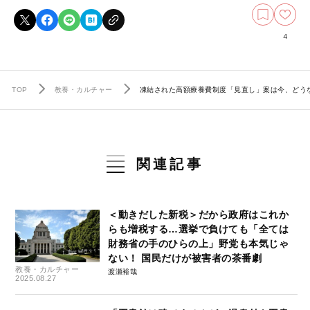
4
TOP
教養・カルチャー
凍結された高額療養費制度「見直し」案は今、ど
関連記事
＜動きだした新税＞だから政府はこれか
らも増税する…選挙で負けても「全ては
財務省の手のひらの上」野党も本気じゃ
ない！ 国民だけが被害者の茶番劇
教養・カルチャー
渡瀬裕哉
2025.08.27