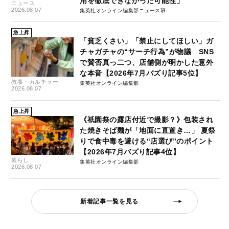
用を徹底できなかった可能性」
ニュース
2026.08.07
集英社オンライン編集部ニュース班
急上昇
「貧乏くさい」「禁止にしてほしい」ガ
チャガチャの“サーチ行為”が物議 SNS
で賛否真っ二つ、店舗側が明かした意外
な本音【2026年7月バズり記事5位】
教養・カルチャー
集英社オンライン編集部
2026.08.07
急上昇
《祇園祭の露店付近で撮影？》包装され
た焼きそば麺が「地面に直置き…」 夏祭
りで食中毒を避ける“店選び”のポイント
【2026年7月バズり記事4位】
暮らし
集英社オンライン編集部
2026.08.07
新着記事一覧を見る