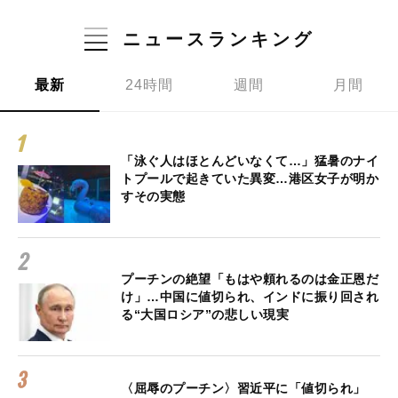
ニュースランキング
最新
24時間
週間
月間
「泳ぐ人はほとんどいなくて…」猛暑のナイ
トプールで起きていた異変…港区女子が明か
すその実態
プーチンの絶望「もはや頼れるのは金正恩だ
け」…中国に値切られ、インドに振り回され
る“大国ロシア”の悲しい現実
〈屈辱のプーチン〉習近平に「値切られ」