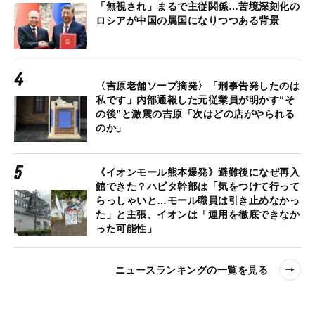
「無視され」まるで主従関係…苦境深刻化の
ロシアが中国の属国になりつつある背景
〈吉原老舗ソープ摘発〉「刑事告発したのは
私です」内部通報した元従業員が明かす“そ
の後”と激震の吉原「次はどの店がやられる
のか」
《イオンモール熊本爆発》避難後になぜ再入
館できた？ハビタ幹部は「気をつけて行って
らっしゃいと…モール職員は引き止めなかっ
た」と主張、イオンは「運用を徹底できなか
った可能性」
ニュースランキングの一覧を見る