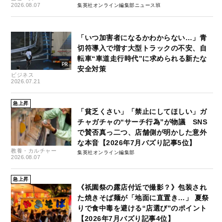
2026.08.07
集英社オンライン編集部ニュース班
「いつ加害者になるかわからない…」青
切符導入で増す大型トラックの不安、自
転車“車道走行時代”に求められる新たな
安全対策
ビジネス
2026.07.21
急上昇
「貧乏くさい」「禁止にしてほしい」ガ
チャガチャの“サーチ行為”が物議 SNS
で賛否真っ二つ、店舗側が明かした意外
な本音【2026年7月バズり記事5位】
教養・カルチャー
集英社オンライン編集部
2026.08.07
急上昇
《祇園祭の露店付近で撮影？》包装され
た焼きそば麺が「地面に直置き…」 夏祭
りで食中毒を避ける“店選び”のポイント
【2026年7月バズり記事4位】