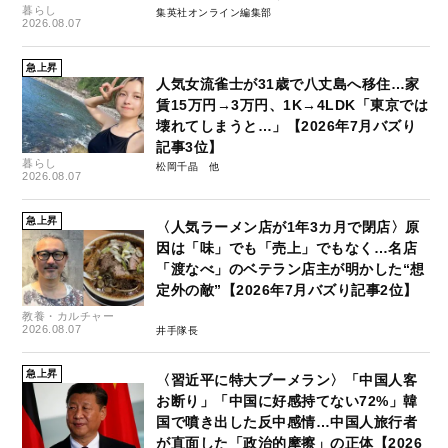
暮らし
集英社オンライン編集部
2026.08.07
急上昇
人気女流雀士が31歳で八丈島へ移住…家
賃15万円→3万円、1K→4LDK「東京では
壊れてしまうと…」【2026年7月バズり
記事3位】
暮らし
松岡千晶
2026.08.07
急上昇
〈人気ラーメン店が1年3カ月で閉店〉原
因は「味」でも「売上」でもなく…名店
「渡なべ」のベテラン店主が明かした“想
定外の敵”【2026年7月バズり記事2位】
教養・カルチャー
2026.08.07
井手隊長
急上昇
〈習近平に特大ブーメラン〉「中国人客
お断り」「中国に好感持てない72%」韓
国で噴き出した反中感情…中国人旅行者
が直面した「政治的摩擦」の正体【2026