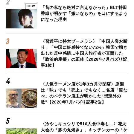
NEW
「昔の私なら絶対に言えなかった」ELT持田
香織が明かす「嫌いなもの」を口にするよう
になった理由
〈習近平に特大ブーメラン〉「中国人客お断
り」「中国に好感持てない72%」韓国で噴き
出した反中感情…中国人旅行者が直面した
「政治的摩擦」の正体【2026年7月バズり記
事1位】
〈人気ラーメン店が1年3カ月で閉店〉原因
は「味」でも「売上」でもなく…名店「渡な
べ」のベテラン店主が明かした“想定外の
敵”【2026年7月バズり記事2位】
〈冷やしキュウリで510人食中毒も…〉花火
大会の「豚の丸焼き」、キッチンカーの「ケ