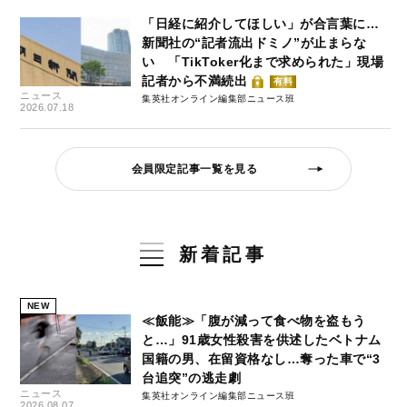
「日経に紹介してほしい」が合言葉に…
新聞社の“記者流出ドミノ”が止まらな
い 「TikToker化まで求められた」現場
記者から不満続出
有料
ニュース
集英社オンライン編集部ニュース班
2026.07.18
会員限定記事一覧を見る
新着記事
NEW
≪飯能≫「腹が減って食べ物を盗もう
と…」91歳女性殺害を供述したベトナム
国籍の男、在留資格なし…奪った車で“3
台追突”の逃走劇
ニュース
集英社オンライン編集部ニュース班
2026.08.07