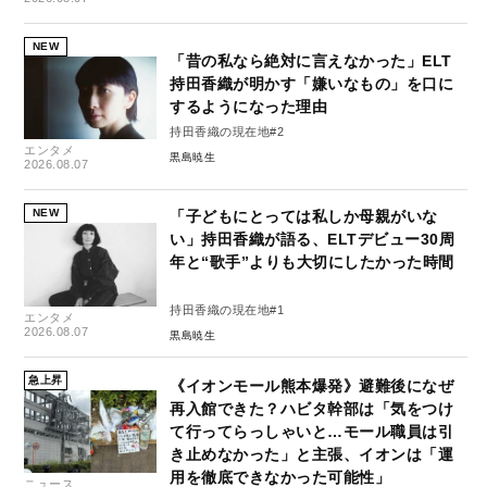
NEW
「昔の私なら絶対に言えなかった」ELT
持田香織が明かす「嫌いなもの」を口に
するようになった理由
持田香織の現在地#2
エンタメ
黒島暁生
2026.08.07
NEW
「子どもにとっては私しか母親がいな
い」持田香織が語る、ELTデビュー30周
年と“歌手”よりも大切にしたかった時間
持田香織の現在地#1
エンタメ
2026.08.07
黒島暁生
急上昇
《イオンモール熊本爆発》避難後になぜ
再入館できた？ハビタ幹部は「気をつけ
て行ってらっしゃいと…モール職員は引
き止めなかった」と主張、イオンは「運
用を徹底できなかった可能性」
ニュース