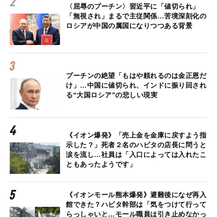
〈屈辱のプーチン〉習近平に「値切られ」
「無視され」まるで主従関係…苦境深刻化の
ロシアが中国の属国になりつつある背景
プーチンの絶望「もはや頼れるのは金正恩だ
け」…中国に値切られ、インドに振り回され
る“大国ロシア”の悲しい現実
《イオン爆発》「売上金を金庫に戻すよう指
示した？」死者２名のハビタの店長に問うと
涙を流し…社員は「入口によっては入れたこ
ともあったようです」
《イオンモール熊本爆発》避難後になぜ再入
館できた？ハビタ幹部は「気をつけて行って
らっしゃいと…モール職員は引き止めなかっ