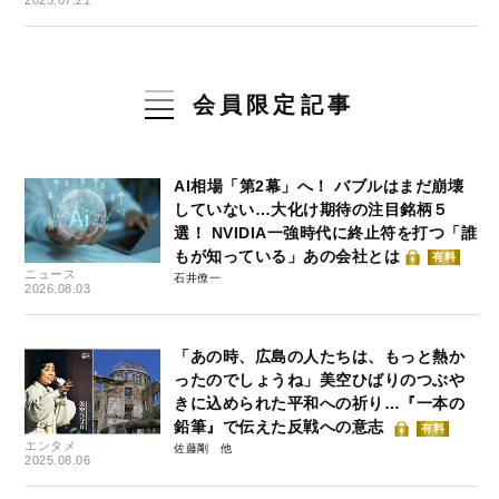
会員限定記事
AI相場「第2幕」へ！ バブルはまだ崩壊
していない…大化け期待の注目銘柄５
選！ NVIDIA一強時代に終止符を打つ「誰
もが知っている」あの会社とは
有料
ニュース
石井僚一
2026.08.03
「あの時、広島の人たちは、もっと熱か
ったのでしょうね」美空ひばりのつぶや
きに込められた平和への祈り…『一本の
鉛筆』で伝えた反戦への意志
有料
エンタメ
佐藤剛
2025.08.06