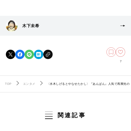
木下未希
7
TOP
エンタメ
〈水木しげるとやなせたかし〉『あんぱん』人気で再脚光の
関連記事