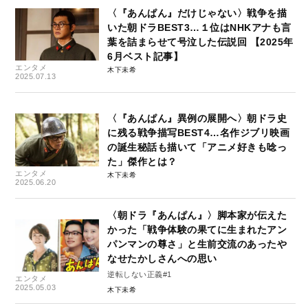
〈『あんぱん』だけじゃない〉戦争を描
いた朝ドラBEST3…１位はNHKアナも言
葉を詰まらせて号泣した伝説回 【2025年
6月ベスト記事】
エンタメ
木下未希
2025.07.13
〈『あんぱん』異例の展開へ〉朝ドラ史
に残る戦争描写BEST4…名作ジブリ映画
の誕生秘話も描いて「アニメ好きも唸っ
た」傑作とは？
エンタメ
木下未希
2025.06.20
〈朝ドラ『あんぱん』〉脚本家が伝えた
かった「戦争体験の果てに生まれたアン
パンマンの尊さ」と生前交流のあったや
なせたかしさんへの思い
逆転しない正義#1
エンタメ
2025.05.03
木下未希