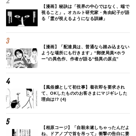
【漫画】秘訣は「視界の中心ではなく、端で
視ること」。オカルト研究家・角由紀子が語
る「霊が視えるようになる訓練」
【漫画】「配達員は、普通なら踏み込まない
ような場所にも行きます」“郵便局員×ホラ
ー”の異色作、作者が語る“怪異の原点”
【風俗嬢として初仕事】着衣即を要求され
て、OKしたもののお客さまにマジギレした
理由は!? (4)
【相原コージ】「自殺未遂しちゃったんだよ
ね、ドアノブで首を吊って」衝撃の告白に妻