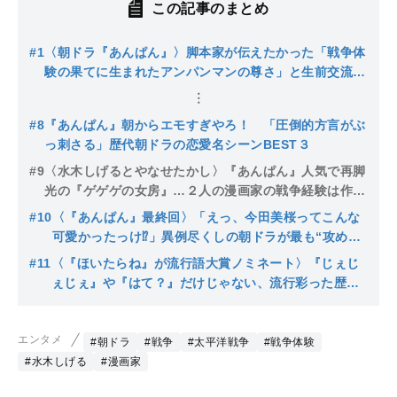
この記事のまとめ
#1
〈朝ドラ『あんぱん』〉脚本家が伝えたかった「戦争体
験の果てに生まれたアンパンマンの尊さ」と生前交流の
あったやなせたかしさんへの思い
#8
『あんぱん』朝からエモすぎやろ！ 「圧倒的方言がぶ
っ刺さる」歴代朝ドラの恋愛名シーンBEST３
#9
〈水木しげるとやなせたかし〉『あんぱん』人気で再脚
光の『ゲゲゲの女房』…２人の漫画家の戦争経験は作品
にどんな影響を及ぼしたか
#10
〈『あんぱん』最終回〉「えっ、今田美桜ってこんな
可愛かったっけ⁉」異例尽くしの朝ドラが最も“攻めた
部分”とは？
#11
〈『ほいたらね』が流行語大賞ノミネート〉『じぇじ
ぇじぇ』や『はて？』だけじゃない、流行彩った歴代
朝ドラヒロインの決め台詞 初代大賞は、伝説の朝ド
ラから生まれたあの言葉…
エンタメ
#朝ドラ
#戦争
#太平洋戦争
#戦争体験
#水木しげる
#漫画家