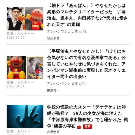
〈朝ドラ『あんぱん』〉やなせたかしは
異形のマルチクリエイターだった…手塚
治虫、坂本九、向田邦子など“天才に愛さ
れた天才”の素顔
アンパンマンと日本人 #2
教養・カルチャー
2025.03.30
谷頭和希
〈手塚治虫とやなせたかし〉「ぼくはお
色気がないので有名な漫画家である」公
言していたやなせに気づきをくれた、ア
ンパンマン誕生前に実現した天才クリエ
イター同士の出会い
教養・カルチャー
アンパンマンと日本人#4
2025.04.01
柳瀬博一
学校の怪談の大スター「テケテケ」は沖
縄が発祥？ 36人の少女が海に消えた
「中河原海岸水難事故」でも囁かれた“戦
争”幽霊の存在
無料
教養・カルチャー
吉田悠軌
2025.07.21