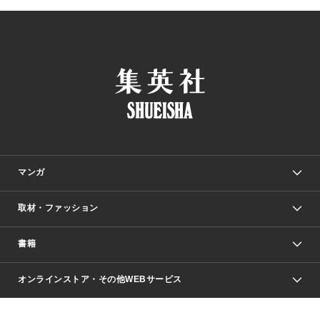
マンガ
取材・ファッション
少年マンガ
週刊少年ジャンプ
書籍
ファッション・美容
青年マンガ
ジャンプSQ.
Seventeen
週刊ヤングジャンプ
オンラインストア・その他WEBサービス
文芸・文庫・総合
芸能・情報・スポーツ
少女マンガ
Vジャンプ
non-no Web
ヤングジャンプ定期購読デジタル
すばる
Myojo
オンラインストア
りぼん
学芸・ノンフィクション・新書