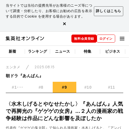
当サイトでは当社の提携先等がお客様のニーズ等につ
いて調査・分析したり、お客様にお勧めの広告を表示
詳しくはこちら
する目的で Cookie を使用する場合があります。
×
無料会員登録
ログイン
新着
ランキング
ニュース
特集
ビジネス
2025.08.15
エンタメ
朝ドラ『あんぱん』
#1･･･
#8
#9
#10
#11
〈水木しげるとやなせたかし〉『あんぱん』人気
で再脚光の『ゲゲゲの女房』…２人の漫画家の戦
争経験は作品にどんな影響を及ぼしたか
代表作『ゲゲゲの鬼太郎』で知られる漫画家・水木しげると、『アンパ