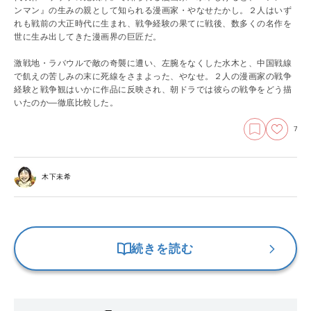
ンマン』の生みの親として知られる漫画家・やなせたかし。２人はいず
れも戦前の大正時代に生まれ、戦争経験の果てに戦後、数多くの名作を
世に生み出してきた漫画界の巨匠だ。
激戦地・ラバウルで敵の奇襲に遭い、左腕をなくした水木と、中国戦線
で飢えの苦しみの末に死線をさまよった、やなせ。２人の漫画家の戦争
経験と戦争観はいかに作品に反映され、朝ドラでは彼らの戦争をどう描
いたのか―徹底比較した。
7
木下未希
続きを読む