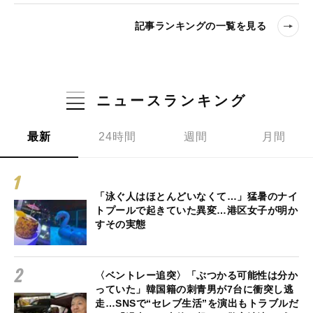
記事ランキングの一覧を見る
ニュースランキング
最新
24時間
週間
月間
「泳ぐ人はほとんどいなくて…」猛暑のナイ
トプールで起きていた異変…港区女子が明か
すその実態
〈ベントレー追突〉「ぶつかる可能性は分か
っていた」韓国籍の刺青男が7台に衝突し逃
走…SNSで“セレブ生活”を演出もトラブルだ