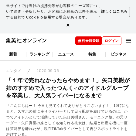
当サイトでは当社の提携先等がお客様のニーズ等につ
いて調査・分析したり、お客様にお勧めの広告を表示
詳しくはこちら
する目的で Cookie を使用する場合があります。
×
無料会員登録
ログイン
新着
ランキング
ニュース
特集
ビジネス
2025.09.06
エンタメ
「１年で売れなかったらやめます！」矢口美樹が
姉のすすめで入ったつんく♂のアイドルグループ
を卒業し、大人気ライバーになるまで
「こんにちはー！ 今日も見てくれてありがとうございます！」19時にな
ると、スマホの前に座りライバーとして日々配信を続けているのは、か
つてアイドルとして活動していた矢口美樹さん。モーニング娘。の元リ
ーダー・矢口真里の妹としても知られる彼女は、結婚と出産を機に一度
は芸能界を離れたが、現在TikTokライバーとして再びスポットライトを
浴びている。