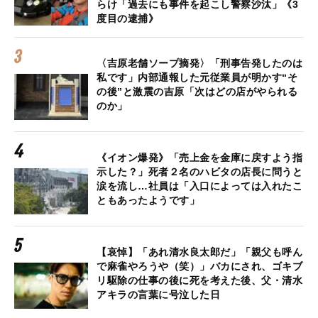
らけ「過去にも事件を起こし警察沙汰」《3
度目の逮捕》
〈吉原老舗ソープ摘発〉「刑事告発したのは
私です」内部通報した元従業員が明かす“そ
の後”と激震の吉原「次はどの店がやられる
のか」
《イオン爆発》「売上金を金庫に戻すよう指
示した？」死者２名のハビタの店長に問うと
涙を流し…社員は「入口によっては入れたこ
ともあったようです」
【哀悼】「あれ清水良太郎だ」「親父も呼ん
で麻雀やろうや（笑）」バカにされ、ゴキブ
リ駆除の仕事の後に死を考えた後、父・清水
アキラの言葉に号泣した日