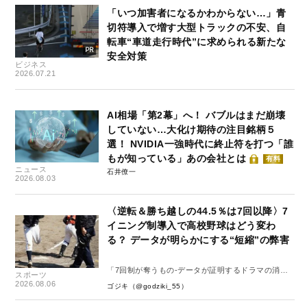
「いつ加害者になるかわからない…」青
切符導入で増す大型トラックの不安、自
転車“車道走行時代”に求められる新たな
安全対策
ビジネス
2026.07.21
AI相場「第2幕」へ！ バブルはまだ崩壊
していない…大化け期待の注目銘柄５
選！ NVIDIA一強時代に終止符を打つ「誰
もが知っている」あの会社とは
有料
ニュース
石井僚一
2026.08.03
〈逆転＆勝ち越しの44.5％は7回以降〉7
イニング制導入で高校野球はどう変わ
る？ データが明らかにする“短縮”の弊害
「7回制が奪うもの-データが証明するドラマの消
スポーツ
失-」
2026.08.06
ゴジキ（@godziki_55）