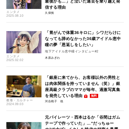
最後かも…」と泣いた過去を乗り越え発
信する理由
エンタメ
久保慎
2025.08.10
「胃がんで体重36キロに」シワだらけに
なっても諦めなかった36歳アイドル恵中
瞳の夢「恩返しをしたい」
地下アイドル恵中瞳インタビュー#2
エンタメ
木原みぎわ
2025.02.02
「銀座に来てから、お客様以外の男性と
は肉体関係を持っていません（笑）」銀
座高級クラブのママが毎年、過激写真集
を発売している理由
無料
教養・カルチャー
河合桃子
2024.09.03
元パイレーツ・西本はるか「谷間はガム
テープで作っていた」…“だっちゅー