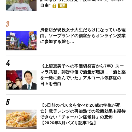
自由”
有料
風俗店が現役女子大生だらけになっている理
由。ソープランドの個室からオンライン授業
に参加する嬢も…
《上沼恵美子への不適切発言から7年》スー
マラ武智、誹謗中傷で酒量が増加…「酒と薬
を一緒に飲んでいた」アルコール依存症の
日々を告白
【5日前のパスタを食べた20歳の学生が死
亡】電子レンジの再加熱での殺菌効果も期待
できない「チャーハン症候群」の恐怖
【2026年6月バズり記事1位】