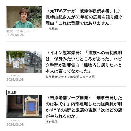
〈元TBSアナが「被爆体験伝承者」に〉
長峰由紀さんが81年前の広島を語り継ぐ
理由「これは昔話ではありません」
中島早苗
教養・カルチャー
2026.08.06
〈イオン熊本爆発〉「遺族への当初説明
は…保身みたいなところがあった」ハビ
タ幹部が謝罪告白「建物内に戻りたいと
本人は言ってなかった」
ニュース
集英社オンライン編集部ニュース班
2026.08.05
急上昇
〈吉原老舗ソープ摘発〉「刑事告発した
のは私です」内部通報した元従業員が明
かす“その後”と激震の吉原「次はどの店
がやられるのか」
ニュース
河合桃子
2026.08.05