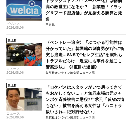
ドラッグストアの「スーパー化」は物価
高の救世主になるか？ 新業態「ドラッ
グ＆フード型店舗」が見据える勝算と死
角
ビジネス
不破聡
2026.08.06
急上昇
〈ベントレー追突〉「ぶつかる可能性は
分かっていた」韓国籍の刺青男が7台に衝
突し逃走…SNSで“セレブ生活”を演出も
トラブルだらけ「過去にも事件を起こし
警察沙汰」《3度目の逮捕》
ニュース
2026.08.06
集英社オンライン編集部ニュース班
急上昇
「ロケバスはスタッフがいつ戻ってきて
もおかしくない…」と無罪主張の元ジャ
ンポケ斉藤被告に懲役7年求刑「反省の情
もない」被害を訴える女性は「ハニトラ
扱いされ…絶対許せない」
ニュース
2026.08.06
集英社オンライン編集部ニュース班