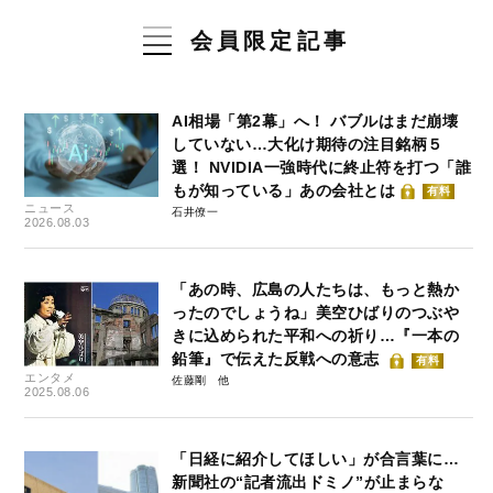
会員限定記事
AI相場「第2幕」へ！ バブルはまだ崩壊
していない…大化け期待の注目銘柄５
選！ NVIDIA一強時代に終止符を打つ「誰
もが知っている」あの会社とは
有料
ニュース
石井僚一
2026.08.03
「あの時、広島の人たちは、もっと熱か
ったのでしょうね」美空ひばりのつぶや
きに込められた平和への祈り…『一本の
鉛筆』で伝えた反戦への意志
有料
エンタメ
佐藤剛
2025.08.06
「日経に紹介してほしい」が合言葉に…
新聞社の“記者流出ドミノ”が止まらな