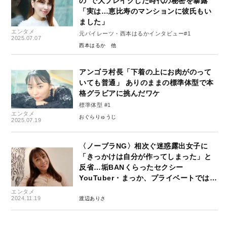
の”で大ブレイクした時代の秘密を暴露
「実は…恵比寿のマンションに彼氏もい
ました」
エンタメ
元パイレーツ・西本はるかインタビュー#1
2025.07.07
西本はるか
アンゴラ村長「下着の上にお肉がのって
いても普通」 ありのままの標準体型で本
格グラビアに挑んだワケ
標準体型 #1
エンタメ
おぐらりゅうじ
2025.07.19
〈ノーブラNG〉相次ぐ迷惑露出女子に
「きっかけは自分が作ってしまった」と
反省…垢BANくらったセクシー
YouTuber・まっか、プライベートでは…
エンタメ
2024.11.19
渡辺ありさ