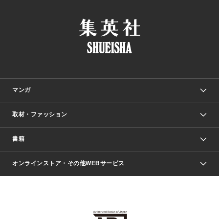
マンガ
取材・ファッション
少年マンガ
週刊少年ジャンプ
書籍
ファッション・美容
青年マンガ
ジャンプSQ.
Seventeen
週刊ヤングジャンプ
オンラインストア・その他WEBサービス
文芸・文庫・総合
芸能・情報・スポーツ
少女マンガ
Vジャンプ
non-no Web
ヤングジャンプ定期購読デジタル
すばる
Myojo
オンラインストア
りぼん
学芸・ノンフィクション・新書
最強ジャンプ
女性マンガ
@BAILA
ヤンジャン＋
小説すばる
週プレNEWS
マーガレット
集英社OTOコンテンツ
集英社 学芸編集部
少年ジャンプ＋
その他WEBサービス
クッキー
ライトノベル・ノベライズ
MAQUIA ONLINE