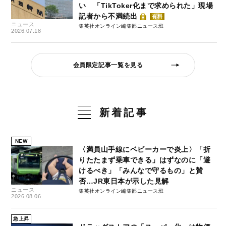
い 「TikToker化まで求められた」現場
記者から不満続出
有料
ニュース
集英社オンライン編集部ニュース班
2026.07.18
会員限定記事一覧を見る
新着記事
NEW
〈満員山手線にベビーカーで炎上〉「折
りたたまず乗車できる」はずなのに「避
けるべき」「みんなで守るもの」と賛
否…JR東日本が示した見解
ニュース
集英社オンライン編集部ニュース班
2026.08.06
急上昇