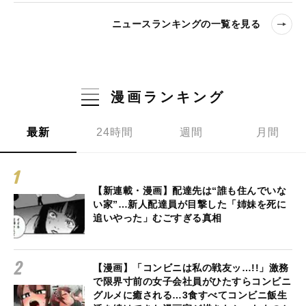
ニュースランキングの一覧を見る
漫画ランキング
最新
24時間
週間
月間
【新連載・漫画】配達先は“誰も住んでいな
い家”…新人配達員が目撃した「姉妹を死に
追いやった」むごすぎる真相
【漫画】「コンビニは私の戦友ッ…!!」激務
で限界寸前の女子会社員がひたすらコンビニ
グルメに癒される…3食すべてコンビニ飯生