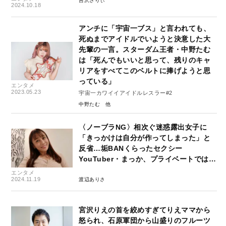
吉沢さりぃ
2024.10.18
アンチに「宇宙一ブス」と言われても、
死ぬまでアイドルでいようと決意した大
先輩の一言。スターダム王者・中野たむ
は「死んでもいいと思って、残りのキャ
リアをすべてこのベルトに捧げようと思
っている」
エンタメ
2023.05.23
宇宙一カワイイアイドルレスラー#2
中野たむ
〈ノーブラNG〉相次ぐ迷惑露出女子に
「きっかけは自分が作ってしまった」と
反省…垢BANくらったセクシー
YouTuber・まっか、プライベートでは…
エンタメ
2024.11.19
渡辺ありさ
宮沢りえの首を絞めすぎてりえママから
怒られ、石原軍団から山盛りのフルーツ