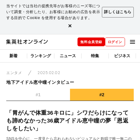
当サイトでは当社の提携先等がお客様のニーズ等につ
いて調査・分析したり、お客様にお勧めの広告を表示
詳しくはこちら
する目的で Cookie を使用する場合があります。
×
無料会員登録
ログイン
新着
ランキング
ニュース
特集
ビジネス
2025.02.02
エンタメ
地下アイドル恵中瞳インタビュー
#1
#2
「胃がんで体重36キロに」シワだらけになって
も諦めなかった36歳アイドル恵中瞳の夢「恩返
しをしたい」
SNSを中心に、一度見たら忘れられないビジュアルと歌唱で唯一無二の