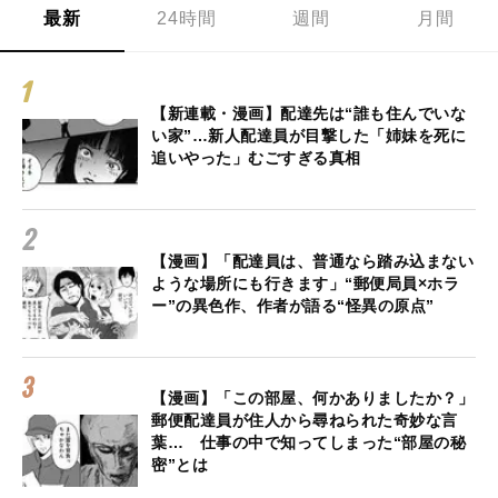
最新
24時間
週間
月間
【新連載・漫画】配達先は“誰も住んでいな
い家”…新人配達員が目撃した「姉妹を死に
追いやった」むごすぎる真相
【漫画】「配達員は、普通なら踏み込まない
ような場所にも行きます」“郵便局員×ホラ
ー”の異色作、作者が語る“怪異の原点”
【漫画】「この部屋、何かありましたか？」
郵便配達員が住人から尋ねられた奇妙な言
葉… 仕事の中で知ってしまった“部屋の秘
密”とは