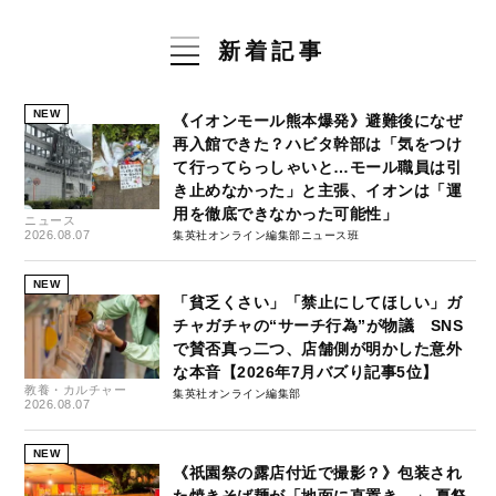
新着記事
NEW
《イオンモール熊本爆発》避難後になぜ
再入館できた？ハビタ幹部は「気をつけ
て行ってらっしゃいと…モール職員は引
き止めなかった」と主張、イオンは「運
用を徹底できなかった可能性」
ニュース
2026.08.07
集英社オンライン編集部ニュース班
NEW
「貧乏くさい」「禁止にしてほしい」ガ
チャガチャの“サーチ行為”が物議 SNS
で賛否真っ二つ、店舗側が明かした意外
な本音【2026年7月バズり記事5位】
教養・カルチャー
集英社オンライン編集部
2026.08.07
NEW
《祇園祭の露店付近で撮影？》包装され
た焼きそば麺が「地面に直置き…」 夏祭