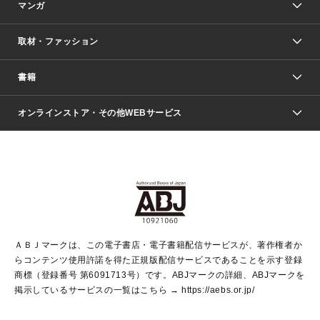
マンガ
取材・ファッション
少年マンガ
週刊少年ジャンプ
書籍
ファッション・美容
青年マンガ
ジャンプSQ.
Seventeen
週刊ヤングジャンプ
オンラインストア・その他WEBサービス
文芸・文庫・総合
芸能・情報・スポーツ
少女マンガ
Vジャンプ
non-no Web
ヤングジャンプ定期購読デジタル
すばる
Myojo
オンラインストア
りぼん
学芸・ノンフィクション・新書
最強ジャンプ
女性マンガ
@BAILA
ヤンジャン＋
小説すばる
週プレNEWS
マーガレット
集英社OTOコンテンツ
集英社 学芸編集部
少年ジャンプ＋
その他WEBサービス
クッキー
ライトノベル・ノベライズ
MAQUIA ONLINE
となりのヤングジャンプ
集英社 文芸ステーション
週プレ グラジャパ！
別冊マーガレット
SHUEISHA MANGA-ART HERITAGE
集英社 ビジネス書
ゼブラック
ココハナ
SHUEISHA ADNAVI
SPUR.JP
集英社Webマガジン Cobalt
グランドジャンプ
web 集英社文庫
キッズ
web Sportiva
マンガMee
ジャンプキャラクターズストア
集英社新書
ジャンプルーキー！
月刊オフィスユー
ＡＢＪマークは、この電子書店・電子書籍配信サービスが、著作権者か
EDITOR'S LAB
LEE
集英社オレンジ文庫
ウルトラジャンプ
青春と読書
パラスポ＋！
らコンテンツ使用許諾を得た正規版配信サービスであることを示す登録
集英社みらい文庫
リマコミ＋
HAPPY PLUS STORE
集英社新書プラス
ジャンプTOON
商標（登録番号 第6091713号）です。ABJマークの詳細、ABJマークを
Marisol
シフォン文庫
アジア人物史
S-KIDS.LAND
マンガMeets
掲示しているサービスの一覧はこちら →
https://aebs.or.jp/
shueisha vox
よみタイ
S-MANGA
Web éclat
ダッシュエックス文庫