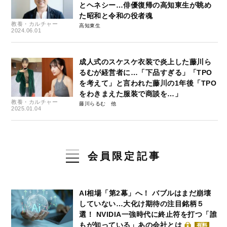
とヘネシー…俳優復帰の高知東生が眺め
た昭和と令和の役者魂
教養・カルチャー
高知東生
2024.06.01
成人式のスケスケ衣装で炎上した藤川ら
るむが経営者に…「下品すぎる」「TPO
を考えて」と言われた藤川の1年後「TPO
をわきまえた服装で商談を…」
教養・カルチャー
藤川らるむ
2025.01.04
会員限定記事
AI相場「第2幕」へ！ バブルはまだ崩壊
していない…大化け期待の注目銘柄５
選！ NVIDIA一強時代に終止符を打つ「誰
もが知っている」あの会社とは
有料