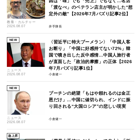
因は「味」でも「売上」でもなく…名店
「渡なべ」のベテラン店主が明かした“想
定外の敵”【2026年7月バズり記事2位】
教養・カルチャー
2026.08.07
井手隊長
NEW
〈習近平に特大ブーメラン〉「中国人客
お断り」「中国に好感持てない72%」韓
国で噴き出した反中感情…中国人旅行者
が直面した「政治的摩擦」の正体【2026
年7月バズり記事1位】
ニュース
2026.08.07
小倉健一
NEW
プーチンの絶望「もはや頼れるのは金正
恩だけ」…中国に値切られ、インドに振
り回される“大国ロシア”の悲しい現実
ニュース
小倉健一
2026.08.07
急上昇