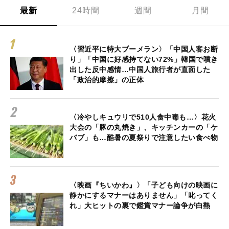
最新
24時間
週間
月間
〈習近平に特大ブーメラン〉「中国人客お断
り」「中国に好感持てない72%」韓国で噴き
出した反中感情…中国人旅行者が直面した
「政治的摩擦」の正体
〈冷やしキュウリで510人食中毒も…〉花火
大会の「豚の丸焼き」、キッチンカーの「ケ
バブ」も…酷暑の夏祭りで注意したい食べ物
〈映画『ちいかわ』〉「子ども向けの映画に
静かにするマナーはありません」「叱ってく
れ」大ヒットの裏で鑑賞マナー論争が白熱