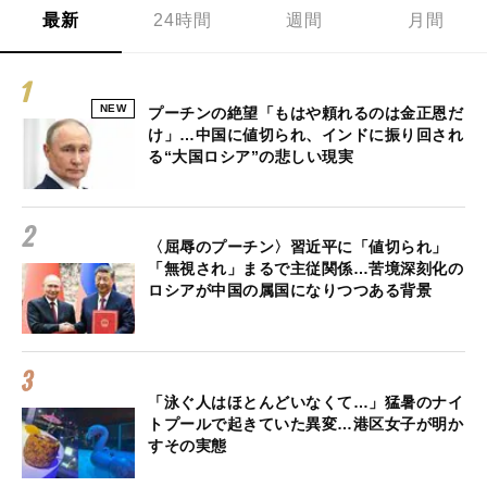
最新
24時間
週間
月間
NEW
プーチンの絶望「もはや頼れるのは金正恩だ
け」…中国に値切られ、インドに振り回され
る“大国ロシア”の悲しい現実
〈屈辱のプーチン〉習近平に「値切られ」
「無視され」まるで主従関係…苦境深刻化の
ロシアが中国の属国になりつつある背景
「泳ぐ人はほとんどいなくて…」猛暑のナイ
トプールで起きていた異変…港区女子が明か
すその実態