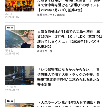
りで食中毒を避ける“店選び”のポイント
【2026年7月バズり記事4位】
暮らし
集英社オンライン編集部
2026.08.07
NEW
人気女流雀士が31歳で八丈島へ移住…家
賃15万円→3万円、1K→4LDK「東京では
壊れてしまうと…」【2026年7月バズり
記事3位】
暮らし
松岡千晶
2026.08.07
「いつ加害者になるかわからない…」青
切符導入で増す大型トラックの不安、自
転車“車道走行時代”に求められる新たな
安全対策
ビジネス
2026.07.21
NEW
〈人気ラーメン店が1年3カ月で閉店〉原