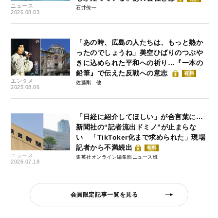
ニュース
石井僚一
2026.08.03
「あの時、広島の人たちは、もっと熱か
ったのでしょうね」美空ひばりのつぶや
きに込められた平和への祈り…『一本の
鉛筆』で伝えた反戦への意志
有料
エンタメ
佐藤剛
2025.08.06
「日経に紹介してほしい」が合言葉に…
新聞社の“記者流出ドミノ”が止まらな
い 「TikToker化まで求められた」現場
記者から不満続出
有料
ニュース
集英社オンライン編集部ニュース班
2026.07.18
会員限定記事一覧を見る