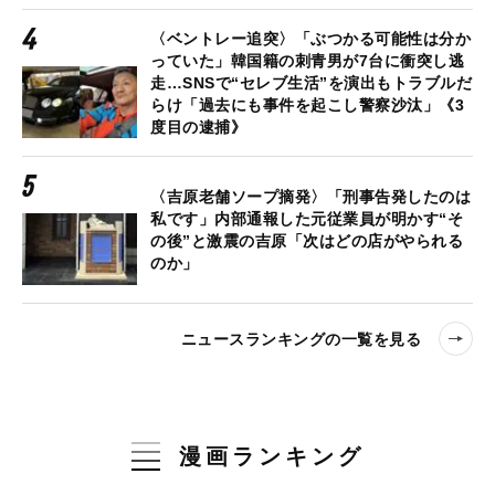
〈ベントレー追突〉「ぶつかる可能性は分か
っていた」韓国籍の刺青男が7台に衝突し逃
走…SNSで“セレブ生活”を演出もトラブルだ
らけ「過去にも事件を起こし警察沙汰」《3
度目の逮捕》
〈吉原老舗ソープ摘発〉「刑事告発したのは
私です」内部通報した元従業員が明かす“そ
の後”と激震の吉原「次はどの店がやられる
のか」
ニュースランキングの一覧を見る
漫画ランキング