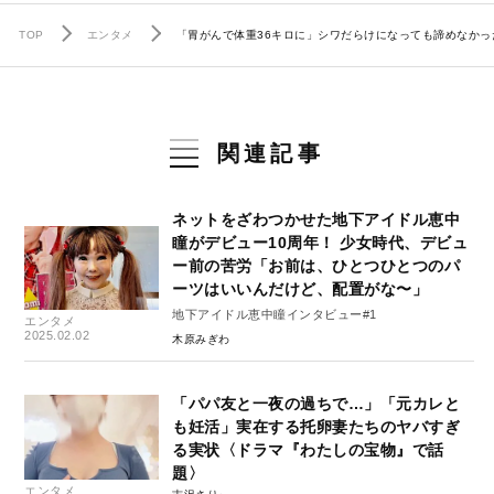
TOP
エンタメ
「胃がんで体重36キロに」シワだらけになっても諦めなかっ
関連記事
ネットをざわつかせた地下アイドル恵中
瞳がデビュー10周年！ 少女時代、デビュ
ー前の苦労「お前は、ひとつひとつのパ
ーツはいいんだけど、配置がな〜」
地下アイドル恵中瞳インタビュー#1
エンタメ
2025.02.02
木原みぎわ
「パパ友と一夜の過ちで…」「元カレと
も妊活」実在する托卵妻たちのヤバすぎ
る実状〈ドラマ『わたしの宝物』で話
題〉
エンタメ