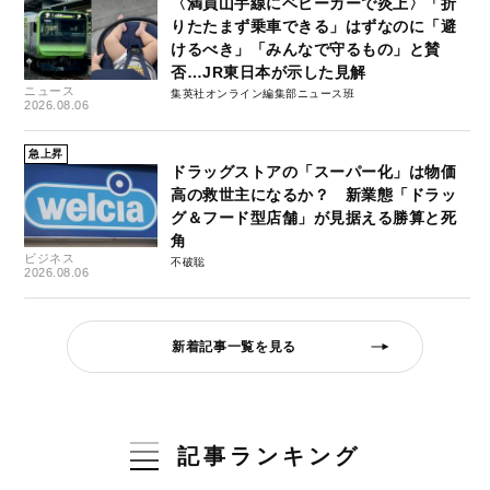
〈満員山手線にベビーカーで炎上〉「折
りたたまず乗車できる」はずなのに「避
けるべき」「みんなで守るもの」と賛
否…JR東日本が示した見解
ニュース
集英社オンライン編集部ニュース班
2026.08.06
急上昇
ドラッグストアの「スーパー化」は物価
高の救世主になるか？ 新業態「ドラッ
グ＆フード型店舗」が見据える勝算と死
角
ビジネス
不破聡
2026.08.06
新着記事一覧を見る
記事ランキング