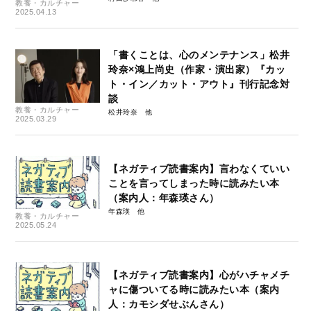
教養・カルチャー
2025.04.13
「書くことは、心のメンテナンス」松井
玲奈×鴻上尚史（作家・演出家）『カッ
ト・イン／カット・アウト』刊行記念対
談
教養・カルチャー
松井玲奈
2025.03.29
【ネガティブ読書案内】言わなくていい
ことを言ってしまった時に読みたい本
（案内人：年森瑛さん）
年森瑛
教養・カルチャー
2025.05.24
【ネガティブ読書案内】心がハチャメチ
ャに傷ついてる時に読みたい本（案内
人：カモシダせぶんさん）