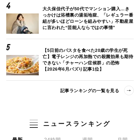
大久保佳代子が50代でマンション購入…き
っかけは浴槽裏の湯垢地獄、「レギュラー番
組が多いほどローンを組みやすい」不動産屋
に言われた“芸能人ならではの事情”
【5日前のパスタを食べた20歳の学生が死
亡】電子レンジの再加熱での殺菌効果も期待
できない「チャーハン症候群」の恐怖
【2026年6月バズり記事1位】
記事ランキングの一覧を見る
ニュースランキング
最新
24時間
週間
月間