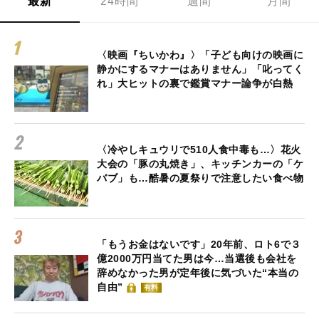
最新
24時間
週間
月間
〈映画『ちいかわ』〉「子ども向けの映画に
静かにするマナーはありません」「叱ってく
れ」大ヒットの裏で鑑賞マナー論争が白熱
〈冷やしキュウリで510人食中毒も…〉花火
大会の「豚の丸焼き」、キッチンカーの「ケ
バブ」も…酷暑の夏祭りで注意したい食べ物
「もうお金はないです」20年前、ロト6で３
億2000万円当てた男は今…当選後も会社を
辞めなかった男が定年後に気づいた“本当の
自由”
有料