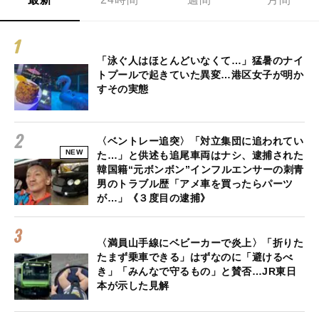
「泳ぐ人はほとんどいなくて…」猛暑のナイ
トプールで起きていた異変…港区女子が明か
すその実態
〈ベントレー追突〉「対立集団に追われてい
NEW
た…」と供述も追尾車両はナシ、逮捕された
韓国籍“元ボンボン”インフルエンサーの刺青
男のトラブル歴「アメ車を買ったらパーツ
が…」《３度目の逮捕》
〈満員山手線にベビーカーで炎上〉「折りた
たまず乗車できる」はずなのに「避けるべ
き」「みんなで守るもの」と賛否…JR東日
本が示した見解