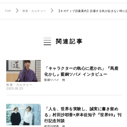
TOP
教養・カルチャー
【ネガティブ読書案内】読書する気が起きない時に
関連記事
「キャラクターの執心に惹かれ」『馬鹿
化かし』藍銅ツバメ インタビュー
藍銅ツバメ
教養・カルチャー
2025.05.25
「人を、世界を実験し、誠実に書き留め
る」村田沙耶香×岸本佐知子『世界99』刊
行記念対談
村田沙耶香