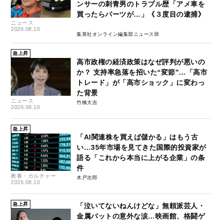
ンサーの刺青男のトラブル歴「アメ車を
買ったらパーツが…」《３度目の逮捕》
ニュース
2026.08.10
集英社オンライン編集部ニュース班
急上昇
高市政権の経済政策はなぜ評判が悪いの
か？ 支持率急落を招いた“変節”…「高市
トレード」が「高市ショック」に変わっ
た背景
ニュース
竹橋大吉
2026.08.10
急上昇
「AI関連株を買えば儲かる」はもう古
い…35年市場を見てきた国際的投資家が
語る「これから本当に上がる企業」の条
件
教養・カルチャー
木戸次郎
2026.08.10
急上昇
「泣いてないねんけどな」無頼派芸人・
金属バットの意外な涙…映画館、格闘ゲ