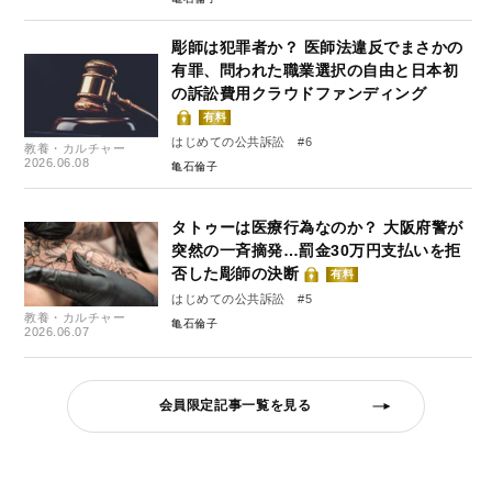
彫師は犯罪者か？ 医師法違反でまさかの
有罪、問われた職業選択の自由と日本初
の訴訟費用クラウドファンディング
有料
はじめての公共訴訟 #6
教養・カルチャー
2026.06.08
亀石倫子
タトゥーは医療行為なのか？ 大阪府警が
突然の一斉摘発…罰金30万円支払いを拒
否した彫師の決断
有料
はじめての公共訴訟 #5
教養・カルチャー
亀石倫子
2026.06.07
会員限定記事一覧を見る