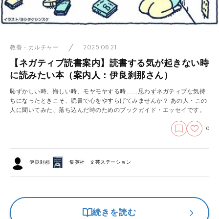
2025.06.21
教養・カルチャー
【ネガティブ読書案内】読書する気が起きない時
に読みたい本（案内人：伊良刹那さん）
恥ずかしい時、悔しい時、モヤモヤする時……思わずネガティブな気持
ちになったときこそ、読書で心をやすらげてみませんか？ あの人・この
人に聞いてみた、落ち込んだ時のためのブックガイド・エッセイです。
0
伊良刹那
集英社 文芸ステーション
続きを読む