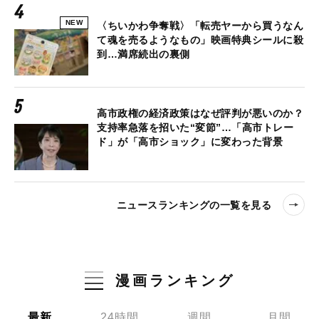
NEW
〈ちいかわ争奪戦〉「転売ヤーから買うなん
て魂を売るようなもの」映画特典シールに殺
到…満席続出の裏側
高市政権の経済政策はなぜ評判が悪いのか？
支持率急落を招いた“変節”…「高市トレー
ド」が「高市ショック」に変わった背景
ニュースランキングの一覧を見る
漫画ランキング
最新
24時間
週間
月間