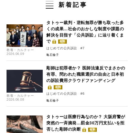
新着記事
タトゥー裁判・逆転無罪が勝ち取った多
くの成果…社会のおかしな制度や課題の
解決を目指す「公共訴訟」に辿り着くま
で
有料
はじめての公共訴訟 #7
教養・カルチャー
2026.06.09
亀石倫子
彫師は犯罪者か？ 医師法違反でまさかの
有罪、問われた職業選択の自由と日本初
の訴訟費用クラウドファンディング
有料
はじめての公共訴訟 #6
教養・カルチャー
2026.06.08
亀石倫子
タトゥーは医療行為なのか？ 大阪府警が
突然の一斉摘発…罰金30万円支払いを拒
否した彫師の決断
有料