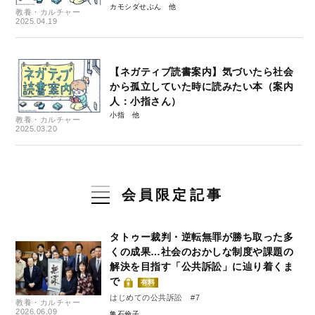
カモシダせぶん
教養・カルチャー
2025.04.19
【ネガティブ読書案内】気づいたら社会
から孤立していた時に読みたい本（案内
人：小指さん）
小指
教養・カルチャー
2025.03.20
会員限定記事
タトゥー裁判・逆転無罪が勝ち取った多
くの成果…社会のおかしな制度や課題の
解決を目指す「公共訴訟」に辿り着くま
で
有料
はじめての公共訴訟 #7
教養・カルチャー
2026.06.09
亀石倫子