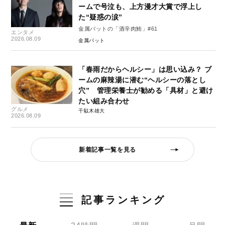
ームで号泣も、上方漫才大賞で浮上し
た“疑惑の涙”
金属バットの「酒辛肉鮪」#61
エンタメ
2026.08.09
金属バット
「春雨だからヘルシー」は思い込み？ ブ
ームの麻辣湯に潜む“ヘルシーの落とし
穴” 管理栄養士が勧める「具材」と避け
たい組み合わせ
グルメ
千駄木雄大
2026.08.09
新着記事一覧を見る
記事ランキング