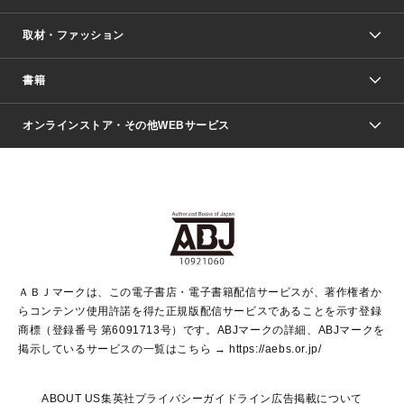
取材・ファッション
少年マンガ
週刊少年ジャンプ
書籍
ファッション・美容
青年マンガ
ジャンプSQ.
Seventeen
週刊ヤングジャンプ
オンラインストア・その他WEBサービス
文芸・文庫・総合
芸能・情報・スポーツ
少女マンガ
Vジャンプ
non-no Web
ヤングジャンプ定期購読デジタル
すばる
Myojo
オンラインストア
りぼん
学芸・ノンフィクション・新書
最強ジャンプ
女性マンガ
@BAILA
ヤンジャン＋
小説すばる
週プレNEWS
マーガレット
集英社OTOコンテンツ
集英社 学芸編集部
少年ジャンプ＋
その他WEBサービス
クッキー
ライトノベル・ノベライズ
MAQUIA ONLINE
となりのヤングジャンプ
集英社 文芸ステーション
週プレ グラジャパ！
別冊マーガレット
SHUEISHA MANGA-ART HERITAGE
集英社 ビジネス書
ゼブラック
ココハナ
SHUEISHA ADNAVI
SPUR.JP
集英社Webマガジン Cobalt
グランドジャンプ
web 集英社文庫
キッズ
web Sportiva
マンガMee
ジャンプキャラクターズストア
集英社新書
ジャンプルーキー！
月刊オフィスユー
ＡＢＪマークは、この電子書店・電子書籍配信サービスが、著作権者か
EDITOR'S LAB
LEE
集英社オレンジ文庫
ウルトラジャンプ
青春と読書
パラスポ＋！
らコンテンツ使用許諾を得た正規版配信サービスであることを示す登録
集英社みらい文庫
リマコミ＋
HAPPY PLUS STORE
集英社新書プラス
ジャンプTOON
商標（登録番号 第6091713号）です。ABJマークの詳細、ABJマークを
Marisol
シフォン文庫
アジア人物史
S-KIDS.LAND
マンガMeets
掲示しているサービスの一覧はこちら →
https://aebs.or.jp/
shueisha vox
よみタイ
S-MANGA
Web éclat
ダッシュエックス文庫
LEEマルシェ
kotoba
集英社ジャンプリミックス
ABOUT US
集英社プライバシーガイドライン
広告掲載について
T JAPAN:The New York Times Style Magazine