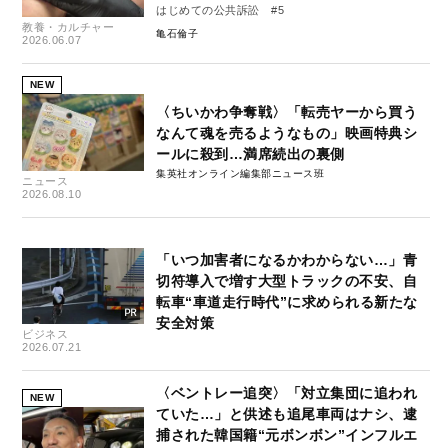
はじめての公共訴訟 #5
教養・カルチャー
亀石倫子
2026.06.07
NEW
〈ちいかわ争奪戦〉「転売ヤーから買う
なんて魂を売るようなもの」映画特典シ
ールに殺到…満席続出の裏側
集英社オンライン編集部ニュース班
ニュース
2026.08.10
「いつ加害者になるかわからない…」青
切符導入で増す大型トラックの不安、自
転車“車道走行時代”に求められる新たな
安全対策
ビジネス
2026.07.21
〈ベントレー追突〉「対立集団に追われ
NEW
ていた…」と供述も追尾車両はナシ、逮
捕された韓国籍“元ボンボン”インフルエ