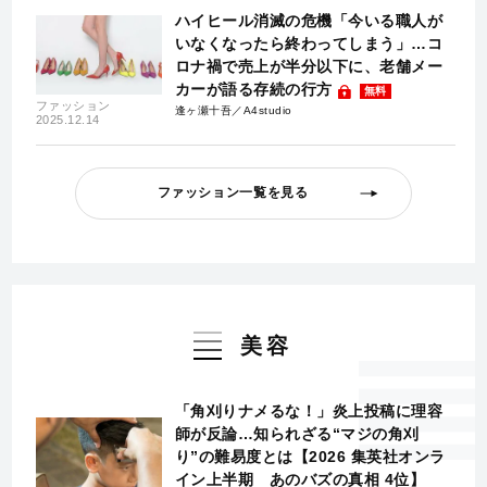
ハイヒール消滅の危機「今いる職人が
いなくなったら終わってしまう」…コ
ロナ禍で売上が半分以下に、老舗メー
カーが語る存続の行方
無料
ファッション
逢ヶ瀬十吾／A4studio
2025.12.14
ファッション一覧を見る
美容
「角刈りナメるな！」炎上投稿に理容
師が反論…知られざる“マジの角刈
り”の難易度とは【2026 集英社オンラ
イン上半期 あのバズの真相 4位】