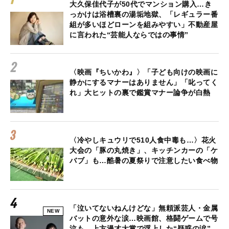
大久保佳代子が50代でマンション購入…き
っかけは浴槽裏の湯垢地獄、「レギュラー番
組が多いほどローンを組みやすい」不動産屋
に言われた“芸能人ならではの事情”
〈映画『ちいかわ』〉「子ども向けの映画に
静かにするマナーはありません」「叱ってく
れ」大ヒットの裏で鑑賞マナー論争が白熱
〈冷やしキュウリで510人食中毒も…〉花火
大会の「豚の丸焼き」、キッチンカーの「ケ
バブ」も…酷暑の夏祭りで注意したい食べ物
「泣いてないねんけどな」無頼派芸人・金属
NEW
バットの意外な涙…映画館、格闘ゲームで号
泣も、上方漫才大賞で浮上した“疑惑の涙”