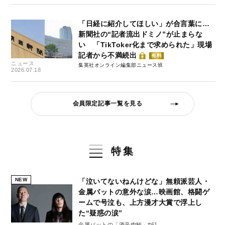
「日経に紹介してほしい」が合言葉に…
新聞社の“記者流出ドミノ”が止まらな
い 「TikToker化まで求められた」現場
記者から不満続出
有料
ニュース
集英社オンライン編集部ニュース班
2026.07.18
会員限定記事一覧を見る
特集
NEW
「泣いてないねんけどな」無頼派芸人・
金属バットの意外な涙…映画館、格闘ゲ
ームで号泣も、上方漫才大賞で浮上し
た“疑惑の涙”
金属バットの「酒辛肉鮪」#61