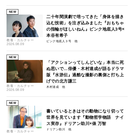
NEW
二十年間演劇で培ってきた「身体を描き
込む技術」を注ぎ込みました『おもちゃ
の指輪がほしいねん』ピンク地底人3号×
本谷有希子
教養・カルチャー
ピンク地底人３号
2026.08.09
NEW
「アクションってしんどいな」本当に死
ぬ思いで…俳優・木村達成が語るドラマ
版『水滸伝』過酷な撮影の裏側と打ち上
げでの北方謙三
教養・カルチャー
木村達成
2026.08.09
NEW
書いているときはその動物になり切って
世界を見ています『動物哲学物語 ナイ
ス実存』ドリアン助川×俵 万智
ドリアン助川
教養・カルチャー