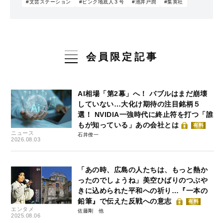
#文芸ステーション
#ピンク地底人３号
#池井戸潤
#集英社
会員限定記事
AI相場「第2幕」へ！ バブルはまだ崩壊
していない…大化け期待の注目銘柄５
選！ NVIDIA一強時代に終止符を打つ「誰
もが知っている」あの会社とは
有料
ニュース
石井僚一
2026.08.03
「あの時、広島の人たちは、もっと熱か
ったのでしょうね」美空ひばりのつぶや
きに込められた平和への祈り…『一本の
鉛筆』で伝えた反戦への意志
有料
エンタメ
佐藤剛
2025.08.06