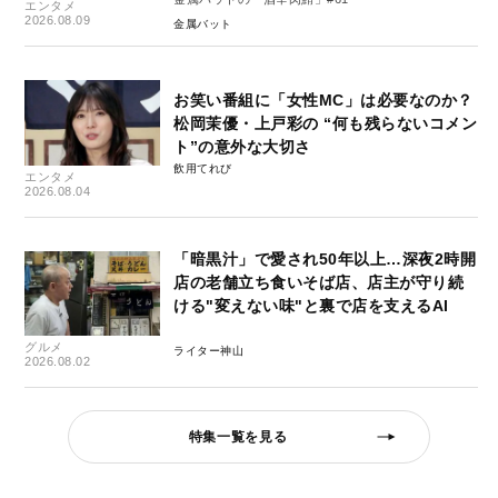
エンタメ
2026.08.09
金属バット
お笑い番組に「女性MC」は必要なのか？
松岡茉優・上戸彩の “何も残らないコメン
ト”の意外な大切さ
飲用てれび
エンタメ
2026.08.04
「暗黒汁」で愛され50年以上…深夜2時開
店の老舗立ち食いそば店、店主が守り続
ける"変えない味"と裏で店を支えるAI
グルメ
ライター神山
2026.08.02
特集一覧を見る