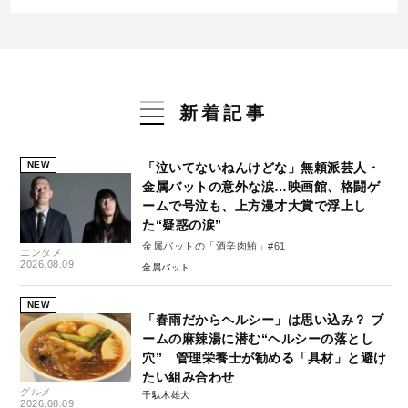
新着記事
NEW
「泣いてないねんけどな」無頼派芸人・
金属バットの意外な涙…映画館、格闘ゲ
ームで号泣も、上方漫才大賞で浮上し
た“疑惑の涙”
金属バットの「酒辛肉鮪」#61
エンタメ
2026.08.09
金属バット
NEW
「春雨だからヘルシー」は思い込み？ ブ
ームの麻辣湯に潜む“ヘルシーの落とし
穴” 管理栄養士が勧める「具材」と避け
たい組み合わせ
グルメ
千駄木雄大
2026.08.09