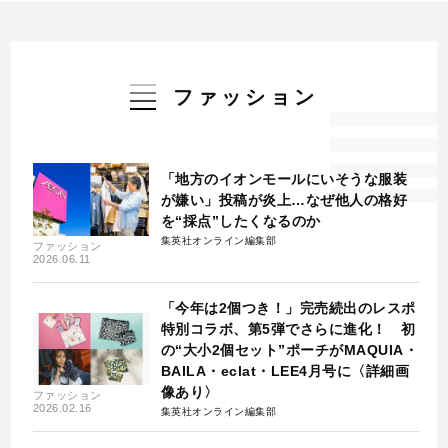
ファッション
「地方のイオンモールにいそうな服装
が嫌い」投稿が炎上…なぜ他人の格好
を“採点”したくなるのか
集英社オンライン編集部
ファッション
2026.06.11
「今年は2個つき！」完売続出のレスポ
特別コラボ、第5弾でさらに進化！ 初
の“大小2個セット”ポーチがMAQUIA・
BAILA・eclat・LEE4月号に〈詳細画
像あり〉
ファッション
2026.02.16
集英社オンライン編集部