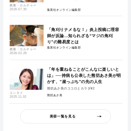
教養・カルチャー
2026.07.30
集英社オンライン編集部
「角刈りナメるな！」炎上投稿に理容
師が反論…知られざる“マジの角刈
り”の難易度とは
集英社オンライン編集部
教養・カルチャー
2026.02.28
「年を重ねることがこんなに楽しいと
は」──持病も公表した熊切あさ美が明
かす、”崖っぷち”の先の人生
熊切あさ美のココロとカラダ#2
エンタメ
熊切あさ美
2025.11.02
美容一覧を見る