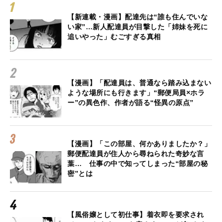
【新連載・漫画】配達先は“誰も住んでいな
い家”…新人配達員が目撃した「姉妹を死に
追いやった」むごすぎる真相
【漫画】「配達員は、普通なら踏み込まない
ような場所にも行きます」“郵便局員×ホラ
ー”の異色作、作者が語る“怪異の原点”
【漫画】「この部屋、何かありましたか？」
郵便配達員が住人から尋ねられた奇妙な言
葉… 仕事の中で知ってしまった“部屋の秘
密”とは
【風俗嬢として初仕事】着衣即を要求され