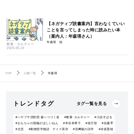
【ネガティブ読書案内】言わなくていい
ことを言ってしまった時に読みたい本
（案内人：年森瑛さん）
年森瑛
教養・カルチャー
2025.05.24
TOP
人物一覧
年森瑛
トレンドタグ
タグ一覧を見る
#ハヤブサ消防団 森へつづく道
#教養･カルチャー
#小説すばる
#おもちゃの指輪がほしいねん
#本谷有希子
#俵万智
#佐藤雫
#文芸
#動物哲学物語 ナイス実存
#宮﨑駿の詩学
#赤坂憲雄