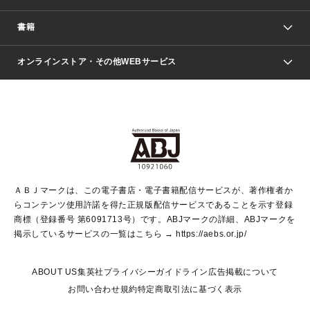
週刊少年ジャンプ
書籍
ファッション・美容
青年マンガ
ジャンプSQ.
Seventeen
週刊ヤングジャンプ
オンラインストア・その他WEBサービス
文芸・文庫・総合
芸能・情報・スポーツ
少女マンガ
Vジャンプ
non-no Web
ヤングジャンプ定期購読デジタル
すばる
Myojo
オンラインストア
りぼん
学芸・ノンフィクション・新書
最強ジャンプ
女性マンガ
@BAILA
ヤンジャン＋
小説すばる
週プレNEWS
マーガレット
集英社OTOコンテンツ
集英社 学芸編集部
少年ジャンプ＋
その他WEBサービス
クッキー
ライトノベル・ノベライズ
MAQUIA ONLINE
となりのヤングジャンプ
集英社 文芸ステーション
週プレ グラジャパ！
別冊マーガレット
SHUEISHA MANGA-ART HERITAGE
集英社 ビジネス書
ゼブラック
ココハナ
SHUEISHA ADNAVI
SPUR.JP
集英社Webマガジン Cobalt
グランドジャンプ
web 集英社文庫
キッズ
web Sportiva
マンガMee
ジャンプキャラクターズストア
集英社新書
ジャンプルーキー！
月刊オフィスユー
ＡＢＪマークは、この電子書店・電子書籍配信サービスが、著作権者か
EDITOR'S LAB
LEE
集英社オレンジ文庫
ウルトラジャンプ
青春と読書
パラスポ＋！
らコンテンツ使用許諾を得た正規版配信サービスであることを示す登録
集英社みらい文庫
リマコミ＋
HAPPY PLUS STORE
集英社新書プラス
ジャンプTOON
商標（登録番号 第6091713号）です。ABJマークの詳細、ABJマークを
Marisol
シフォン文庫
アジア人物史
S-KIDS.LAND
マンガMeets
掲示しているサービスの一覧はこちら →
https://aebs.or.jp/
shueisha vox
よみタイ
S-MANGA
Web éclat
ダッシュエックス文庫
LEEマルシェ
kotoba
集英社ジャンプリミックス
ABOUT US
集英社プライバシーガイドライン
広告掲載について
T JAPAN:The New York Times Style Magazine
JUMP j BOOKS
お問い合わせ
規約
特定商取引法に基づく表示
SHOP Marisol
e!集英社
集英社コミック文庫
集英社女性誌ポータル