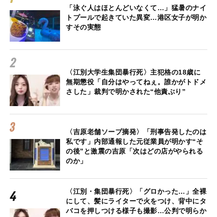
「泳ぐ人はほとんどいなくて…」猛暑のナイ
トプールで起きていた異変…港区女子が明か
すその実態
〈江別大学生集団暴行死〉主犯格の18歳に
無期懲役「自分はやってねぇ。誰かがトドメ
さした」裁判で明かされた“他責ぶり”
〈吉原老舗ソープ摘発〉「刑事告発したのは
私です」内部通報した元従業員が明かす“そ
の後”と激震の吉原「次はどの店がやられる
のか」
〈江別・集団暴行死〉「グロかった…」全裸
にして、髪にライターで火をつけ、背中にタ
バコを押しつける様子も撮影…公判で明らか