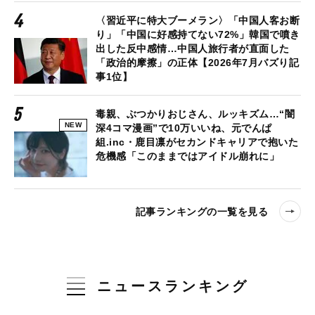
〈習近平に特大ブーメラン〉「中国人客お断
り」「中国に好感持てない72%」韓国で噴き
出した反中感情…中国人旅行者が直面した
「政治的摩擦」の正体【2026年7月バズり記
事1位】
毒親、ぶつかりおじさん、ルッキズム…“闇
NEW
深4コマ漫画”で10万いいね、元でんぱ
組.inc・鹿目凛がセカンドキャリアで抱いた
危機感「このままではアイドル崩れに」
記事ランキングの一覧を見る
ニュースランキング