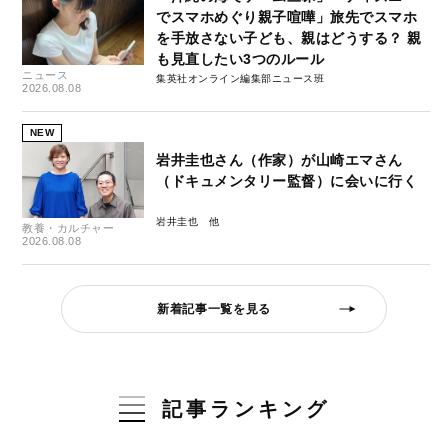
でスマホめぐり親子喧嘩」旅先でスマホ
を手放さない子ども、親はどうする？ 親
も見直したい3つのルール
ニュース
集英社オンライン編集部ニュース班
2026.08.08
NEW
岩井圭也さん（作家）が山崎エマさん
（ドキュメンタリー監督）に会いに行く
岩井圭也
教養・カルチャー
2026.08.08
新着記事一覧を見る
記事ランキング