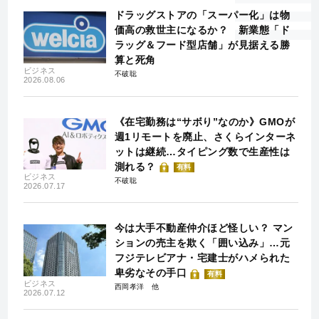
ドラッグストアの「スーパー化」は物
価高の救世主になるか？ 新業態「ド
ラッグ＆フード型店舗」が見据える勝
算と死角
ビジネス
不破聡
2026.08.06
《在宅勤務は“サボり”なのか》GMOが
週1リモートを廃止、さくらインターネ
ットは継続…タイピング数で生産性は
測れる？
有料
ビジネス
不破聡
2026.07.17
今は大手不動産仲介ほど怪しい？ マン
ションの売主を欺く「囲い込み」…元
フジテレビアナ・宅建士がハメられた
卑劣なその手口
有料
ビジネス
西岡孝洋
2026.07.12