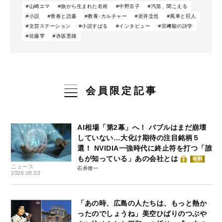
#山崎エマ
#旅から生まれた名画
#中野京子
#汽笛、聞こえる
#小説
#青春と読書
#教養･カルチャー
#岩井圭也
#風車と巨人
#文芸ステーション
#小説すばる
#インタビュー
#宮﨑駿の詩学
#佐藤雫
#赤坂憲雄
会員限定記事
AI相場「第2幕」へ！ バブルはまだ崩壊
していない…大化け期待の注目銘柄５
選！ NVIDIA一強時代に終止符を打つ「誰
もが知っている」あの会社とは
有料
ニュース
石井僚一
2026.08.03
「あの時、広島の人たちは、もっと熱か
ったのでしょうね」美空ひばりのつぶや