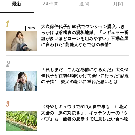
最新
24時間
週間
月間
大久保佳代子が50代でマンション購入…き
NEW
っかけは浴槽裏の湯垢地獄、「レギュラー番
組が多いほどローンを組みやすい」不動産屋
に言われた“芸能人ならではの事情”
「私もまだ、こんな感情になるんだ」大久保
佳代子が往復4時間かけて会いに行った“話題
の子猿”…愛犬の老いに重ねた思いとは
〈冷やしキュウリで510人食中毒も…〉花火
大会の「豚の丸焼き」、キッチンカーの「ケ
バブ」も…酷暑の夏祭りで注意したい食べ物