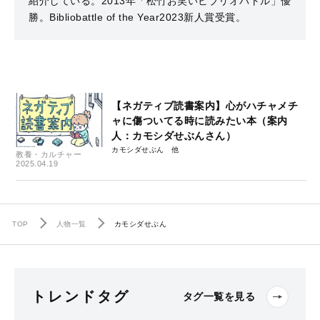
紹介している。2013年「松竹お笑いビブリオバトル」優
勝。Bibliobattle of the Year2023新人賞受賞。
【ネガティブ読書案内】心がハチャメチ
ャに傷ついてる時に読みたい本（案内
人：カモシダせぶんさん）
カモシダせぶん
教養・カルチャー
2025.04.19
TOP
人物一覧
カモシダせぶん
トレンドタグ
タグ一覧を見る