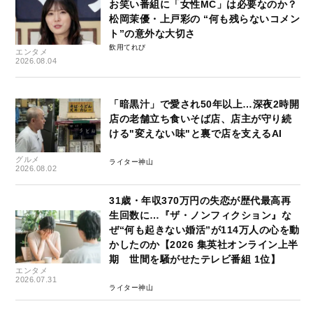
お笑い番組に「女性MC」は必要なのか？
松岡茉優・上戸彩の “何も残らないコメン
ト”の意外な大切さ
飲用てれび
エンタメ
2026.08.04
「暗黒汁」で愛され50年以上…深夜2時開
店の老舗立ち食いそば店、店主が守り続
ける"変えない味"と裏で店を支えるAI
グルメ
ライター神山
2026.08.02
31歳・年収370万円の失恋が歴代最高再
生回数に…『ザ・ノンフィクション』な
ぜ“何も起きない婚活”が114万人の心を動
かしたのか【2026 集英社オンライン上半
期 世間を騒がせたテレビ番組 1位】
エンタメ
2026.07.31
ライター神山