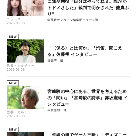
に無期懲役「自分はやってねぇ。誰かが
トドメさした」裁判で明かされた“他責ぶ
り”
ニュース
集英社オンライン編集部ニュース班
2026.08.08
NEW
「〈保る〉とは何か」『汽笛、聞こえ
る』佐藤雫 インタビュー
佐藤雫
教養・カルチャー
2026.08.08
NEW
宮﨑駿の中心にある、世界を考えるため
の「問い」『宮﨑駿の詩学』赤坂憲雄 イ
ンタビュー
赤坂憲雄
教養・カルチャー
2026.08.08
NEW
「沖縄の海でゲーム三昧」「ディズニー