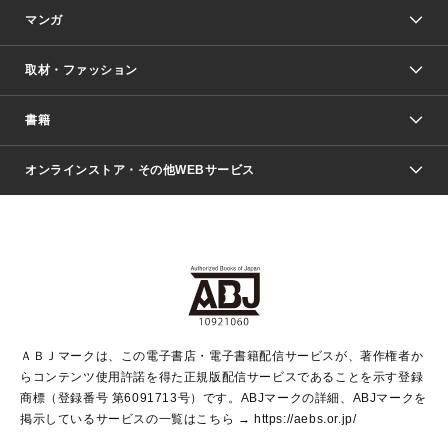
マンガ
取材・ファッション
少年マンガ
週刊少年ジャンプ
書籍
ファッション・美容
青年マンガ
ジャンプSQ.
Seventeen
週刊ヤングジャンプ
オンラインストア・その他WEBサービス
文芸・文庫・総合
芸能・情報・スポーツ
少女マンガ
Vジャンプ
non-no Web
ヤングジャンプ定期購読デジタル
すばる
Myojo
オンラインストア
りぼん
学芸・ノンフィクション・新書
最強ジャンプ
女性マンガ
@BAILA
ヤンジャン＋
小説すばる
週プレNEWS
マーガレット
集英社OTOコンテンツ
集英社 学芸編集部
少年ジャンプ＋
その他WEBサービス
クッキー
ライトノベル・ノベライズ
MAQUIA ONLINE
となりのヤングジャンプ
集英社 文芸ステーション
週プレ グラジャパ！
別冊マーガレット
SHUEISHA MANGA-ART HERITAGE
集英社 ビジネス書
ゼブラック
ココハナ
SHUEISHA ADNAVI
SPUR.JP
集英社Webマガジン Cobalt
グランドジャンプ
web 集英社文庫
キッズ
web Sportiva
マンガMee
ジャンプキャラクターズストア
集英社新書
ジャンプルーキー！
月刊オフィスユー
ＡＢＪマークは、この電子書店・電子書籍配信サービスが、著作権者か
EDITOR'S LAB
LEE
集英社オレンジ文庫
ウルトラジャンプ
青春と読書
パラスポ＋！
らコンテンツ使用許諾を得た正規版配信サービスであることを示す登録
集英社みらい文庫
リマコミ＋
HAPPY PLUS STORE
集英社新書プラス
ジャンプTOON
商標（登録番号 第6091713号）です。ABJマークの詳細、ABJマークを
Marisol
シフォン文庫
アジア人物史
S-KIDS.LAND
マンガMeets
掲示しているサービスの一覧はこちら →
https://aebs.or.jp/
shueisha vox
よみタイ
S-MANGA
Web éclat
ダッシュエックス文庫