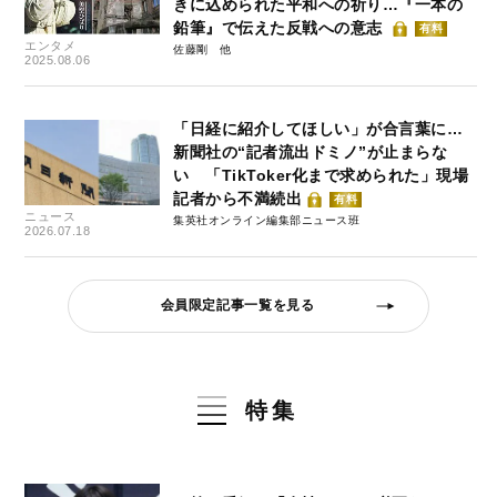
きに込められた平和への祈り…『一本の
鉛筆』で伝えた反戦への意志
有料
エンタメ
佐藤剛
2025.08.06
「日経に紹介してほしい」が合言葉に…
新聞社の“記者流出ドミノ”が止まらな
い 「TikToker化まで求められた」現場
記者から不満続出
有料
ニュース
集英社オンライン編集部ニュース班
2026.07.18
会員限定記事一覧を見る
特集