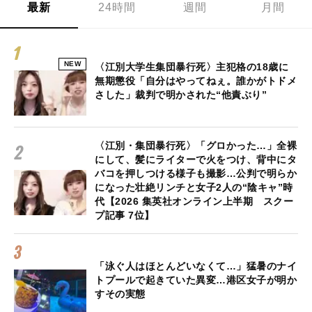
最新
24時間
週間
月間
NEW
〈江別大学生集団暴行死〉主犯格の18歳に
無期懲役「自分はやってねぇ。誰かがトドメ
さした」裁判で明かされた“他責ぶり”
〈江別・集団暴行死〉「グロかった…」全裸
にして、髪にライターで火をつけ、背中にタ
バコを押しつける様子も撮影…公判で明らか
になった壮絶リンチと女子2人の“陰キャ”時
代【2026 集英社オンライン上半期 スクー
プ記事 7位】
「泳ぐ人はほとんどいなくて…」猛暑のナイ
トプールで起きていた異変…港区女子が明か
すその実態