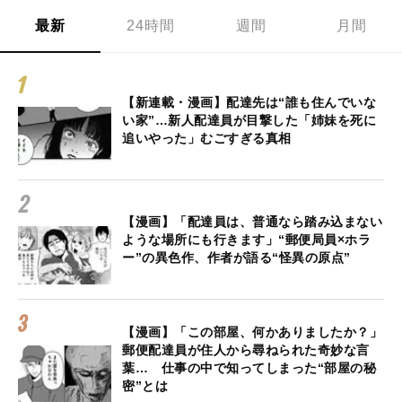
最新
24時間
週間
月間
【新連載・漫画】配達先は“誰も住んでいな
い家”…新人配達員が目撃した「姉妹を死に
追いやった」むごすぎる真相
【漫画】「配達員は、普通なら踏み込まない
ような場所にも行きます」“郵便局員×ホラ
ー”の異色作、作者が語る“怪異の原点”
【漫画】「この部屋、何かありましたか？」
郵便配達員が住人から尋ねられた奇妙な言
葉… 仕事の中で知ってしまった“部屋の秘
密”とは