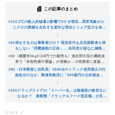
この記事のまとめ
#1
52.2℃の殺人的猛暑の影響で2ケタ増収…異常気象がユ
ニクロの業績を左右する意外な理由とシェア拡大を担う
あの定番アイテム
#81
得をするのは事業者だけ？ 現役世代も生活困窮者も得
をしない「消費減税の正体」… 自民党が頑なに減税を
拒否する本当の理由
#82
〈備蓄米5kg2138円での販売も〉進次郎大臣の農政改
革で「米卸売業不要論」が再燃か…小売業者に直販し
た“安値の備蓄米”が消費者に歓迎される一方で流通改
#83
〈日本郵便と自民党〉2500台のトラック使用禁止の行
革の危うさも
政処分のなか、郵便局救済に「650億円の公的資金」
自民党のもくろみは票田への忖度か
#150
ドラッグストアの「スーパー化」は物価高の救世主に
なるか？ 新業態「ドラッグ＆フード型店舗」が見据
える勝算と死角
ビジネス