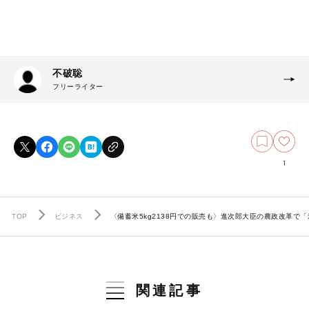
不破聡
フリーライター
1
TOP
ビジネス
〈備蓄米5kg2138円での販売も〉進次郎大臣の農政改革
関連記事