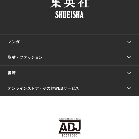
マンガ
取材・ファッション
少年マンガ
週刊少年ジャンプ
書籍
ファッション・美容
青年マンガ
ジャンプSQ.
Seventeen
週刊ヤングジャンプ
オンラインストア・その他WEBサービス
文芸・文庫・総合
芸能・情報・スポーツ
少女マンガ
Vジャンプ
non-no Web
ヤングジャンプ定期購読デジタル
すばる
Myojo
オンラインストア
りぼん
学芸・ノンフィクション・新書
最強ジャンプ
女性マンガ
@BAILA
ヤンジャン＋
小説すばる
週プレNEWS
マーガレット
集英社OTOコンテンツ
集英社 学芸編集部
少年ジャンプ＋
その他WEBサービス
クッキー
ライトノベル・ノベライズ
MAQUIA ONLINE
となりのヤングジャンプ
集英社 文芸ステーション
週プレ グラジャパ！
別冊マーガレット
SHUEISHA MANGA-ART HERITAGE
集英社 ビジネス書
ゼブラック
ココハナ
SHUEISHA ADNAVI
SPUR.JP
集英社Webマガジン Cobalt
グランドジャンプ
web 集英社文庫