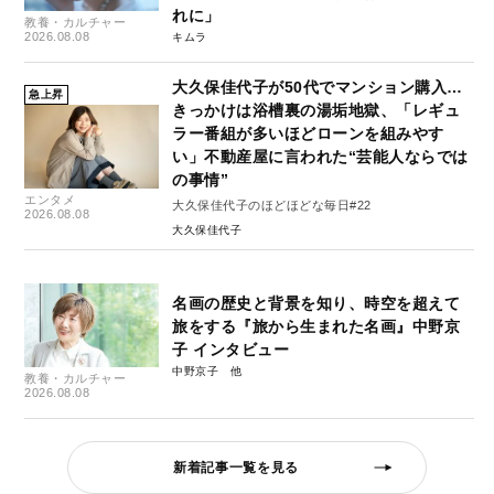
れに」
教養・カルチャー
2026.08.08
キムラ
大久保佳代子が50代でマンション購入…
急上昇
きっかけは浴槽裏の湯垢地獄、「レギュ
ラー番組が多いほどローンを組みやす
い」不動産屋に言われた“芸能人ならでは
の事情”
エンタメ
大久保佳代子のほどほどな毎日#22
2026.08.08
大久保佳代子
名画の歴史と背景を知り、時空を超えて
旅をする『旅から生まれた名画』中野京
子 インタビュー
中野京子
教養・カルチャー
2026.08.08
新着記事一覧を見る