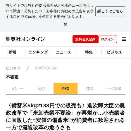
当サイトでは当社の提携先等がお客様のニーズ等につ
いて調査・分析したり、お客様にお勧めの広告を表示
詳しくはこちら
する目的で Cookie を使用する場合があります。
×
無料会員登録
ログイン
新着
ランキング
ニュース
特集
ビジネス
2025.06.04
ビジネス
不破聡
#1･･･
#81
#82
#83
･･･#150
〈備蓄米5kg2138円での販売も〉進次郎大臣の農
政改革で「米卸売業不要論」が再燃か…小売業者
に直販した“安値の備蓄米”が消費者に歓迎される
一方で流通改革の危うさも