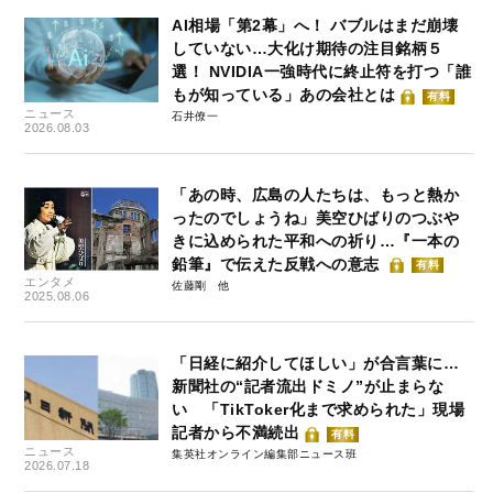
AI相場「第2幕」へ！ バブルはまだ崩壊
していない…大化け期待の注目銘柄５
選！ NVIDIA一強時代に終止符を打つ「誰
もが知っている」あの会社とは
有料
ニュース
石井僚一
2026.08.03
「あの時、広島の人たちは、もっと熱か
ったのでしょうね」美空ひばりのつぶや
きに込められた平和への祈り…『一本の
鉛筆』で伝えた反戦への意志
有料
エンタメ
佐藤剛
2025.08.06
「日経に紹介してほしい」が合言葉に…
新聞社の“記者流出ドミノ”が止まらな
い 「TikToker化まで求められた」現場
記者から不満続出
有料
ニュース
集英社オンライン編集部ニュース班
2026.07.18