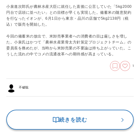
小泉進次郎氏が農林水産大臣に就任した直後に公言していた「5kg2000
円台で店頭に並べたい」との目標が早くも実現した。備蓄米の随意契約
を行なったイオンが、6月1日から東京・品川の店舗で5kg2138円（税
込）で販売を開始した。
今回の備蓄米の放出で、米卸売事業者への消費者の目は厳しさを増し
た。小泉氏はかつて「農林水産業骨太方針策定プロジェクトチーム」の
委員長を務めたが、当時から米卸売業の不要論は持ち上がっていた。こ
うした流れの中でコメの流通改革への期待感が高まっている。
1
不破聡
続きを読む