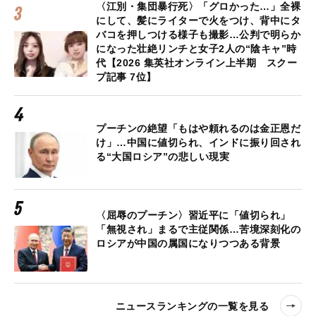
〈江別・集団暴行死〉「グロかった…」全裸
にして、髪にライターで火をつけ、背中にタ
バコを押しつける様子も撮影…公判で明らか
になった壮絶リンチと女子2人の“陰キャ”時
代【2026 集英社オンライン上半期 スクー
プ記事 7位】
プーチンの絶望「もはや頼れるのは金正恩だ
け」…中国に値切られ、インドに振り回され
る“大国ロシア”の悲しい現実
〈屈辱のプーチン〉習近平に「値切られ」
「無視され」まるで主従関係…苦境深刻化の
ロシアが中国の属国になりつつある背景
ニュースランキングの一覧を見る