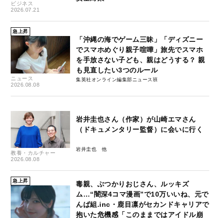
ビジネス
2026.07.21
急上昇
「沖縄の海でゲーム三昧」「ディズニー
でスマホめぐり親子喧嘩」旅先でスマホ
を手放さない子ども、親はどうする？ 親
も見直したい3つのルール
ニュース
集英社オンライン編集部ニュース班
2026.08.08
岩井圭也さん（作家）が山崎エマさん
（ドキュメンタリー監督）に会いに行く
岩井圭也
教養・カルチャー
2026.08.08
急上昇
毒親、ぶつかりおじさん、ルッキズ
ム…“闇深4コマ漫画”で10万いいね、元で
んぱ組.inc・鹿目凛がセカンドキャリアで
抱いた危機感「このままではアイドル崩