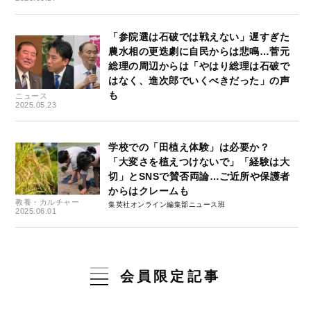
「参院選は石破では戦えない」遅すぎた
農水相の更迭劇に自民からは悲鳴…菅元
総理の周辺からは「やはり総理は石破で
はなく、進次郎でいくべきだった」の声
も
ニュース
2025.05.23
学校での「田植え体験」は必要か？
「大変さを植えつけないで」「経験は大
切」とSNSで賛否両論…ご近所や保護者
からはクレームも
教養・カルチャー
集英社オンライン編集部ニュース班
2025.06.01
会員限定記事