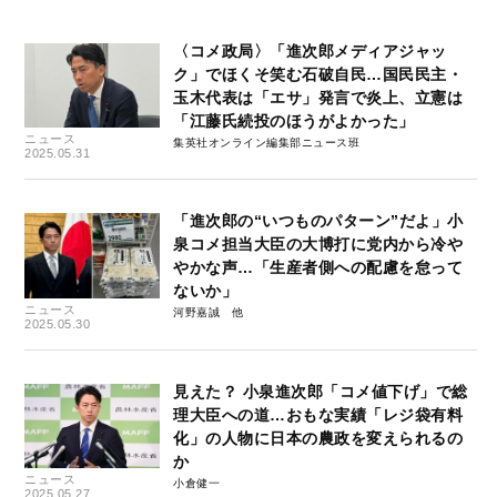
〈コメ政局〉「進次郎メディアジャッ
ク」でほくそ笑む石破自民…国民民主・
玉木代表は「エサ」発言で炎上、立憲は
「江藤氏続投のほうがよかった」
ニュース
集英社オンライン編集部ニュース班
2025.05.31
「進次郎の“いつものパターン”だよ」小
泉コメ担当大臣の大博打に党内から冷や
やかな声…「生産者側への配慮を怠って
ないか」
ニュース
河野嘉誠
2025.05.30
見えた？ 小泉進次郎「コメ値下げ」で総
理大臣への道…おもな実績「レジ袋有料
化」の人物に日本の農政を変えられるの
か
ニュース
小倉健一
2025.05.27