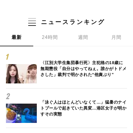
ニュースランキング
最新
24時間
週間
月間
〈江別大学生集団暴行死〉主犯格の18歳に
無期懲役「自分はやってねぇ。誰かがトドメ
さした」裁判で明かされた“他責ぶり”
「泳ぐ人はほとんどいなくて…」猛暑のナイ
トプールで起きていた異変…港区女子が明か
すその実態