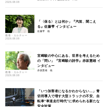
2026.08.08
「〈保る〉とは何か」『汽笛、聞こえ
る』佐藤雫 インタビュー
佐藤雫
教養・カルチャー
2026.08.08
宮﨑駿の中心にある、世界を考えるため
の「問い」『宮﨑駿の詩学』赤坂憲雄 イ
ンタビュー
赤坂憲雄
教養・カルチャー
2026.08.08
「いつ加害者になるかわからない…」青
切符導入で増す大型トラックの不安、自
転車“車道走行時代”に求められる新たな
安全対策