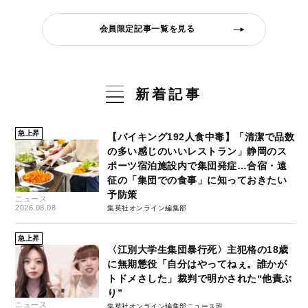
会員限定記事一覧を見る
新着記事
急上昇
【バイキング192人食中毒】「清潔で品数
の多い感じのいいレストラン」静岡のス
ポーツ宿泊施設内で集団発症…合宿・遠
征の「集団での食事」に知っておきたい
予防策
ニュース
2026.08.08
集英社オンライン編集部
急上昇
〈江別大学生集団暴行死〉主犯格の18歳
に無期懲役「自分はやってねぇ。誰かが
トドメさした」裁判で明かされた“他責ぶ
り”
ニュース
集英社オンライン編集部ニュース班