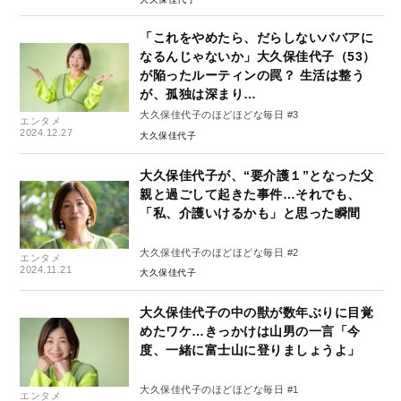
「これをやめたら、だらしないババアに
なるんじゃないか」大久保佳代子（53）
が陥ったルーティンの罠？ 生活は整う
が、孤独は深まり…
大久保佳代子のほどほどな毎日 #3
エンタメ
2024.12.27
大久保佳代子
大久保佳代子が、“要介護１”となった父
親と過ごして起きた事件…それでも、
「私、介護いけるかも」と思った瞬間
大久保佳代子のほどほどな毎日 #2
エンタメ
2024.11.21
大久保佳代子
大久保佳代子の中の獣が数年ぶりに目覚
めたワケ…きっかけは山男の一言「今
度、一緒に富士山に登りましょうよ」
大久保佳代子のほどほどな毎日 #1
エンタメ