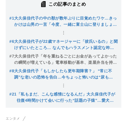
この記事のまとめ
#1
大久保佳代子の中の獣が数年ぶりに目覚めたワケ…きっ
かけは山男の一言「今度、一緒に富士山に登りましょう
よ」
#6
大久保佳代子が22歳マネージャーに「彼氏いるの」と聞
けずにいたところ… なんでもハラスメント認定な昨
今、「声かけがうまいな」と思う先輩芸能人とは
#7
大久保佳代子「年を重ねるごとにお金があってよかった
の瞬間が増えている」電車移動が基本、楽屋弁当を持ち
帰り、1000円ワインで晩酌…倹約家すぎる彼女の赤
#8
大久保佳代子「もしかしたら更年期障害？」 “常に不
裸々お財布事情
調”な老いの恐怖を告白…今ちょっと怖いのは“尿も
れ”で
#21
「私もまだ、こんな感情になるんだ」大久保佳代子が
往復4時間かけて会いに行った“話題の子猿”…愛犬の
老いに重ねた思いとは
エンタメ