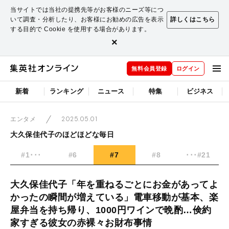
当サイトでは当社の提携先等がお客様のニーズ等につ
いて調査・分析したり、お客様にお勧めの広告を表示
詳しくはこちら
する目的で Cookie を使用する場合があります。
×
無料会員登録
ログイン
新着
ランキング
ニュース
特集
ビジネス
2025.05.01
エンタメ
大久保佳代子のほどほどな毎日
#1･･･
#6
#7
#8
･･･#21
大久保佳代子「年を重ねるごとにお金があってよ
かったの瞬間が増えている」電車移動が基本、楽
屋弁当を持ち帰り、1000円ワインで晩酌…倹約
家すぎる彼女の赤裸々お財布事情