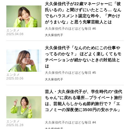
大久保佳代子が22歳マネージャーに「彼
氏いるの」と聞けずにいたところ… なん
でもハラスメント認定な昨今、「声かけ
がうまいな」と思う先輩芸能人とは
大久保佳代子のほどほどな毎日 #6
エンタメ
2025.04.08
大久保佳代子
大久保佳代子「なんのためにこの仕事や
ってるのかな？」 ほどよく楽しくてもモ
チベーションが続かないときの対処法と
は
大久保佳代子のほどほどな毎日 #5
エンタメ
2025.03.06
大久保佳代子
芸人・大久保佳代子が、学生時代の“佳代
ちゃん”に戻れる場所…プライベート旅行
は、芸能人らしからぬ節約旅行で？「エ
コノミーの深夜便に3500円の安ホテル」
エンタメ
大久保佳代子のほどほどな毎日 #4
2025.01.28
大久保佳代子