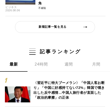
角
ビジネス
不破聡
2026.08.06
新着記事一覧を見る
記事ランキング
最新
24時間
週間
月間
〈習近平に特大ブーメラン〉「中国人客お断
り」「中国に好感持てない72%」韓国で噴き
出した反中感情…中国人旅行者が直面した
「政治的摩擦」の正体