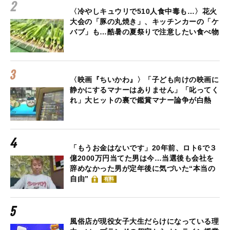
〈冷やしキュウリで510人食中毒も…〉花火
大会の「豚の丸焼き」、キッチンカーの「ケ
バブ」も…酷暑の夏祭りで注意したい食べ物
〈映画『ちいかわ』〉「子ども向けの映画に
静かにするマナーはありません」「叱ってく
れ」大ヒットの裏で鑑賞マナー論争が白熱
「もうお金はないです」20年前、ロト6で３
億2000万円当てた男は今…当選後も会社を
辞めなかった男が定年後に気づいた“本当の
自由”
有料
風俗店が現役女子大生だらけになっている理