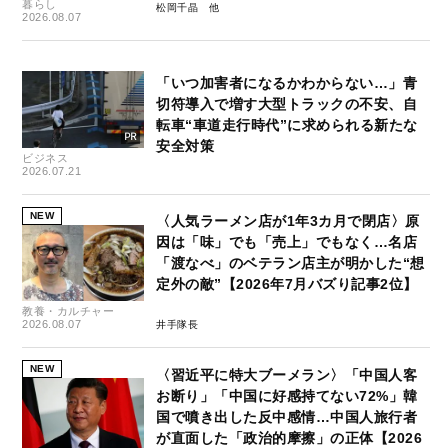
暮らし
松岡千晶
2026.08.07
「いつ加害者になるかわからない…」青
切符導入で増す大型トラックの不安、自
転車“車道走行時代”に求められる新たな
安全対策
ビジネス
2026.07.21
NEW
〈人気ラーメン店が1年3カ月で閉店〉原
因は「味」でも「売上」でもなく…名店
「渡なべ」のベテラン店主が明かした“想
定外の敵”【2026年7月バズり記事2位】
教養・カルチャー
2026.08.07
井手隊長
NEW
〈習近平に特大ブーメラン〉「中国人客
お断り」「中国に好感持てない72%」韓
国で噴き出した反中感情…中国人旅行者
が直面した「政治的摩擦」の正体【2026