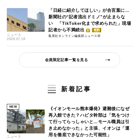
「日経に紹介してほしい」が合言葉に…
新聞社の“記者流出ドミノ”が止まらな
い 「TikToker化まで求められた」現場
記者から不満続出
有料
ニュース
集英社オンライン編集部ニュース班
2026.07.18
会員限定記事一覧を見る
新着記事
NEW
《イオンモール熊本爆発》避難後になぜ
再入館できた？ハビタ幹部は「気をつけ
て行ってらっしゃいと…モール職員は引
き止めなかった」と主張、イオンは「運
用を徹底できなかった可能性」
ニュース