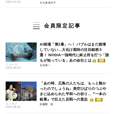
2024.11.04
大久保佳代子
会員限定記事
AI相場「第2幕」へ！ バブルはまだ崩壊
していない…大化け期待の注目銘柄５
選！ NVIDIA一強時代に終止符を打つ「誰
もが知っている」あの会社とは
有料
ニュース
石井僚一
2026.08.03
「あの時、広島の人たちは、もっと熱か
ったのでしょうね」美空ひばりのつぶや
きに込められた平和への祈り…『一本の
鉛筆』で伝えた反戦への意志
有料
エンタメ
佐藤剛
2025.08.06