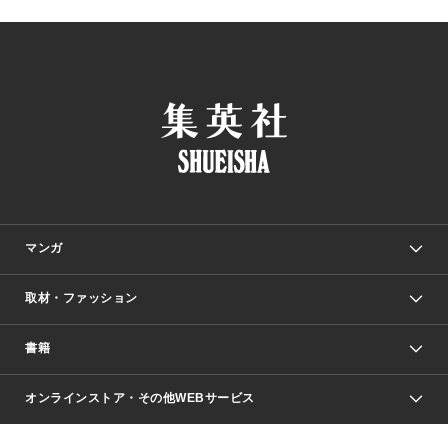
マンガ
取材・ファッション
少年マンガ
週刊少年ジャンプ
書籍
ファッション・美容
青年マンガ
ジャンプSQ.
Seventeen
週刊ヤングジャンプ
オンラインストア・その他WEBサービス
文芸・文庫・総合
芸能・情報・スポーツ
少女マンガ
Vジャンプ
non-no Web
ヤングジャンプ定期購読デジタル
すばる
Myojo