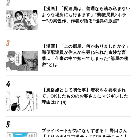
【漫画】「配達員は、普通なら踏み込まない
ような場所にも行きます」“郵便局員×ホラ
ー”の異色作、作者が語る“怪異の原点”
【漫画】「この部屋、何かありましたか？」
郵便配達員が住人から尋ねられた奇妙な言
葉… 仕事の中で知ってしまった“部屋の秘
密”とは
【風俗嬢として初仕事】着衣即を要求され
て、OKしたもののお客さまにマジギレした
理由は!? (4)
プライベートが気になりすぎる！ 野口さん
【よりぬき4コマ漫画・ちびまる子ちゃん】