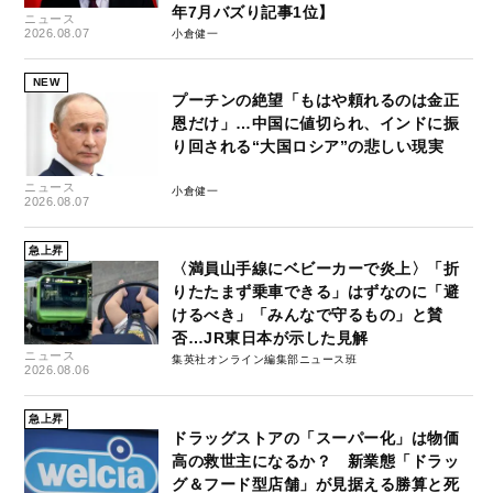
年7月バズり記事1位】
ニュース
2026.08.07
小倉健一
NEW
プーチンの絶望「もはや頼れるのは金正
恩だけ」…中国に値切られ、インドに振
り回される“大国ロシア”の悲しい現実
ニュース
小倉健一
2026.08.07
急上昇
〈満員山手線にベビーカーで炎上〉「折
りたたまず乗車できる」はずなのに「避
けるべき」「みんなで守るもの」と賛
否…JR東日本が示した見解
ニュース
集英社オンライン編集部ニュース班
2026.08.06
急上昇
ドラッグストアの「スーパー化」は物価
高の救世主になるか？ 新業態「ドラッ
グ＆フード型店舗」が見据える勝算と死