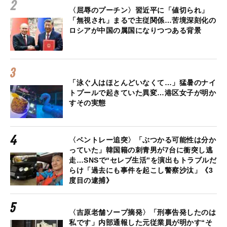
〈屈辱のプーチン〉習近平に「値切られ」
「無視され」まるで主従関係…苦境深刻化の
ロシアが中国の属国になりつつある背景
「泳ぐ人はほとんどいなくて…」猛暑のナイ
トプールで起きていた異変…港区女子が明か
すその実態
〈ベントレー追突〉「ぶつかる可能性は分か
っていた」韓国籍の刺青男が7台に衝突し逃
走…SNSで“セレブ生活”を演出もトラブルだ
らけ「過去にも事件を起こし警察沙汰」《3
度目の逮捕》
〈吉原老舗ソープ摘発〉「刑事告発したのは
私です」内部通報した元従業員が明かす“そ