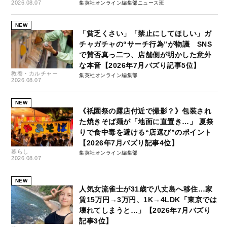
2026.08.07
集英社オンライン編集部ニュース班
NEW
「貧乏くさい」「禁止にしてほしい」ガ
チャガチャの“サーチ行為”が物議 SNS
で賛否真っ二つ、店舗側が明かした意外
な本音【2026年7月バズり記事5位】
教養・カルチャー
集英社オンライン編集部
2026.08.07
NEW
《祇園祭の露店付近で撮影？》包装され
た焼きそば麺が「地面に直置き…」 夏祭
りで食中毒を避ける“店選び”のポイント
【2026年7月バズり記事4位】
暮らし
集英社オンライン編集部
2026.08.07
NEW
人気女流雀士が31歳で八丈島へ移住…家
賃15万円→3万円、1K→4LDK「東京では
壊れてしまうと…」【2026年7月バズり
記事3位】