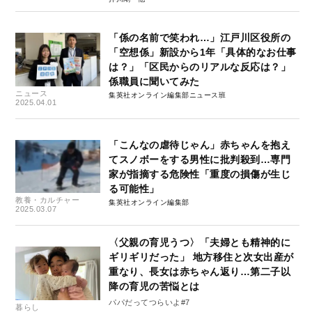
「係の名前で笑われ…」江戸川区役所の
「空想係」新設から1年「具体的なお仕事
は？」「区民からのリアルな反応は？」
係職員に聞いてみた
ニュース
集英社オンライン編集部ニュース班
2025.04.01
「こんなの虐待じゃん」赤ちゃんを抱え
てスノボーをする男性に批判殺到…専門
家が指摘する危険性「重度の損傷が生じ
る可能性」
教養・カルチャー
集英社オンライン編集部
2025.03.07
〈父親の育児うつ〉「夫婦とも精神的に
ギリギリだった」 地方移住と次女出産が
重なり、長女は赤ちゃん返り…第二子以
降の育児の苦悩とは
パパだってつらいよ#7
暮らし