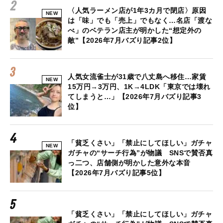
〈人気ラーメン店が1年3カ月で閉店〉原因
NEW
は「味」でも「売上」でもなく…名店「渡な
べ」のベテラン店主が明かした“想定外の
敵”【2026年7月バズり記事2位】
人気女流雀士が31歳で八丈島へ移住…家賃
NEW
15万円→3万円、1K→4LDK「東京では壊れ
てしまうと…」【2026年7月バズり記事3
位】
「貧乏くさい」「禁止にしてほしい」ガチャ
NEW
ガチャの“サーチ行為”が物議 SNSで賛否真
っ二つ、店舗側が明かした意外な本音
【2026年7月バズり記事5位】
「貧乏くさい」「禁止にしてほしい」ガチャ