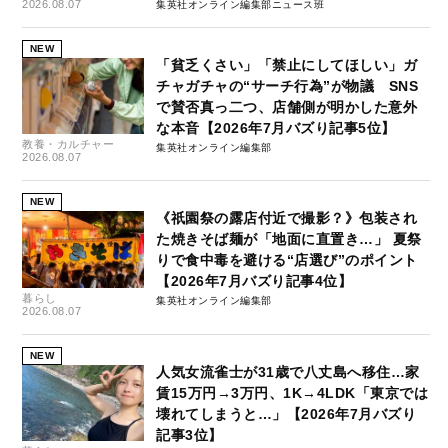
2026.08.07
集英社オンライン編集部ニュース班
NEW
「貧乏くさい」「禁止にしてほしい」ガ
チャガチャの“サーチ行為”が物議 SNS
で賛否真っ二つ、店舗側が明かした意外
な本音【2026年7月バズり記事5位】
教養・カルチャー
集英社オンライン編集部
2026.08.07
NEW
《祇園祭の露店付近で撮影？》包装され
た焼きそば麺が「地面に直置き…」 夏祭
りで食中毒を避ける“店選び”のポイント
【2026年7月バズり記事4位】
暮らし
集英社オンライン編集部
2026.08.07
NEW
人気女流雀士が31歳で八丈島へ移住…家
賃15万円→3万円、1K→4LDK「東京では
壊れてしまうと…」【2026年7月バズり
記事3位】