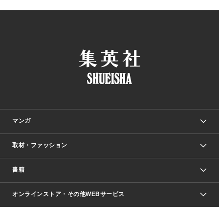
マンガ
取材・ファッション
少年マンガ
週刊少年ジャンプ
書籍
ファッション・美容
青年マンガ
ジャンプSQ.
Seventeen
週刊ヤングジャンプ
オンラインストア・その他WEBサービス
文芸・文庫・総合
芸能・情報・スポーツ
少女マンガ
Vジャンプ
non-no Web
ヤングジャンプ定期購読デジタル
すばる
Myojo