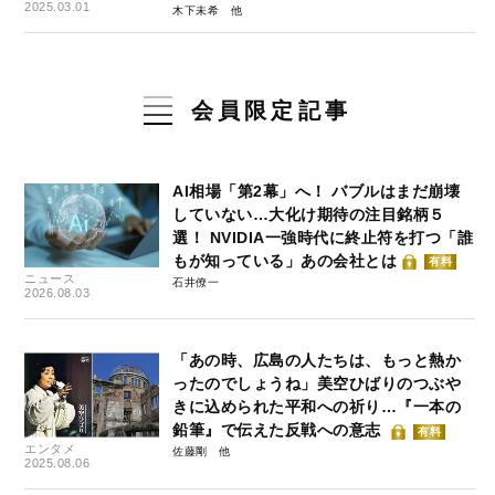
2025.03.01
木下未希
会員限定記事
AI相場「第2幕」へ！ バブルはまだ崩壊
していない…大化け期待の注目銘柄５
選！ NVIDIA一強時代に終止符を打つ「誰
もが知っている」あの会社とは
有料
ニュース
石井僚一
2026.08.03
「あの時、広島の人たちは、もっと熱か
ったのでしょうね」美空ひばりのつぶや
きに込められた平和への祈り…『一本の
鉛筆』で伝えた反戦への意志
有料
エンタメ
佐藤剛
2025.08.06