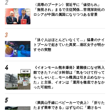
〈屈辱のプーチン〉習近平に「値切られ」
「無視され」まるで主従関係…苦境深刻化の
ロシアが中国の属国になりつつある背景
「泳ぐ人はほとんどいなくて…」猛暑のナイ
トプールで起きていた異変…港区女子が明か
すその実態
《イオンモール熊本爆発》避難後になぜ再入
NEW
館できた？ハビタ幹部は「気をつけて行って
らっしゃいと…モール職員は引き止めなかっ
た」と主張、イオンは「運用を徹底できなか
った可能性」
〈満員山手線にベビーカーで炎上〉「折りた
たまず乗車できる」はずなのに「避けるべ