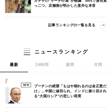
ガチャの“サーチ行為”が物議 SNSで賛否真
っ二つ、店舗側が明かした意外な本音
記事ランキングの一覧を見る
ニュースランキング
最新
24時間
週間
月間
NEW
プーチンの絶望「もはや頼れるのは金正恩だ
け」…中国に値切られ、インドに振り回され
る“大国ロシア”の悲しい現実