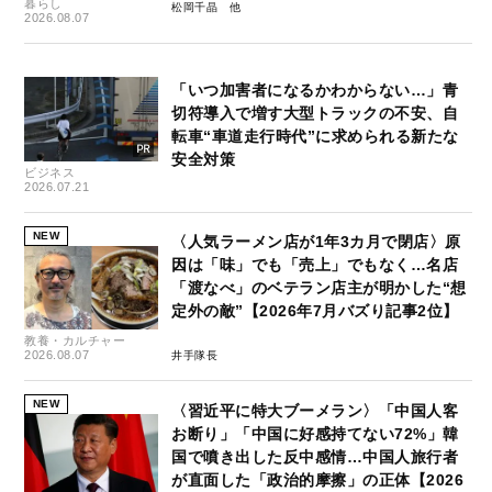
暮らし
松岡千晶
2026.08.07
「いつ加害者になるかわからない…」青
切符導入で増す大型トラックの不安、自
転車“車道走行時代”に求められる新たな
安全対策
ビジネス
2026.07.21
NEW
〈人気ラーメン店が1年3カ月で閉店〉原
因は「味」でも「売上」でもなく…名店
「渡なべ」のベテラン店主が明かした“想
定外の敵”【2026年7月バズり記事2位】
教養・カルチャー
2026.08.07
井手隊長
NEW
〈習近平に特大ブーメラン〉「中国人客
お断り」「中国に好感持てない72%」韓
国で噴き出した反中感情…中国人旅行者
が直面した「政治的摩擦」の正体【2026