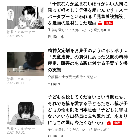
「子供なんか産まないほうがいい人間に
限って軽々しく子供を産むんです」スー
パータブーといわれる「児童養護施設」
を漫画の題材にした理由
無料
子供を殺してくださいという親たち#10
教養・カルチャー
2024.08.31
押川剛
精神安定剤をお菓子のようにポリポリ…
「児童虐待」の裏側にあった父親の精神
疾患。障害のある親に対する子育て支援
の実態
介護福祉士が見た虐待の実態#2
教養・カルチャー
2025.01.11
田口ゆう
子どもを殺してくださいという親たち、
それでも親を愛する子どもたち…親が子
どもの命を削る日本社会「子どもに罪は
ないという出発点に立ち返れば、あまり
にもこの国は冷たくないか」
無料
教養・カルチャー
子供を殺してくださいという親たち#11
2024.08.31
押川剛