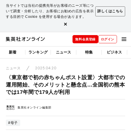
当サイトでは当社の提携先等がお客様のニーズ等につ
いて調査・分析したり、お客様にお勧めの広告を表示
詳しくはこちら
する目的で Cookie を使用する場合があります。
×
無料会員登録
ログイン
新着
ランキング
ニュース
特集
ビジネス
2025.04.20
ニュース
〈東京都で初の赤ちゃんポスト設置〉大都市での
運用開始、そのメリットと懸念点…全国初の熊本
では17年間で179人が利用
集英社オンライン編集部
#母子