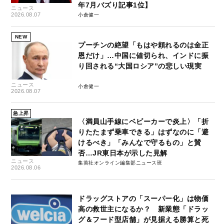
年7月バズり記事1位】
ニュース
2026.08.07
小倉健一
NEW
プーチンの絶望「もはや頼れるのは金正
恩だけ」…中国に値切られ、インドに振
り回される“大国ロシア”の悲しい現実
ニュース
小倉健一
2026.08.07
急上昇
〈満員山手線にベビーカーで炎上〉「折
りたたまず乗車できる」はずなのに「避
けるべき」「みんなで守るもの」と賛
否…JR東日本が示した見解
ニュース
集英社オンライン編集部ニュース班
2026.08.06
ドラッグストアの「スーパー化」は物価
高の救世主になるか？ 新業態「ドラッ
グ＆フード型店舗」が見据える勝算と死