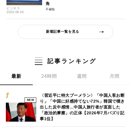
角
ビジネス
不破聡
2026.08.06
新着記事一覧を見る
記事ランキング
最新
24時間
週間
月間
〈習近平に特大ブーメラン〉「中国人客お断
NEW
り」「中国に好感持てない72%」韓国で噴き
出した反中感情…中国人旅行者が直面した
「政治的摩擦」の正体【2026年7月バズり記
事1位】