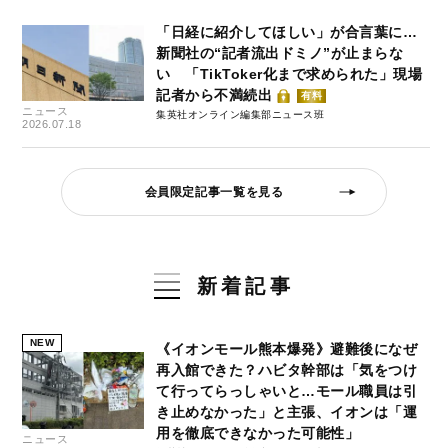
「日経に紹介してほしい」が合言葉に…
新聞社の“記者流出ドミノ”が止まらな
い 「TikToker化まで求められた」現場
記者から不満続出
有料
ニュース
集英社オンライン編集部ニュース班
2026.07.18
会員限定記事一覧を見る
新着記事
NEW
《イオンモール熊本爆発》避難後になぜ
再入館できた？ハビタ幹部は「気をつけ
て行ってらっしゃいと…モール職員は引
き止めなかった」と主張、イオンは「運
用を徹底できなかった可能性」
ニュース