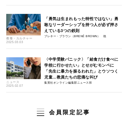
「勇気は生まれもった特性ではない」勇
敢なリーダーシップを持つ人が必ず押さ
えている3つの鉄則
ブレネー・ブラウン（BRENÉ BROWN）
教養・カルチャー
2025.03.03
〈中学受験パニック〉「給食だけ食べに
学校に行かせたい」とせがむモンペに
「先生に暴力を振るわれた」とウソつく
児童…教員たちの悲痛な叫び
ニュース
集英社オンライン編集部ニュース班
2025.02.07
会員限定記事