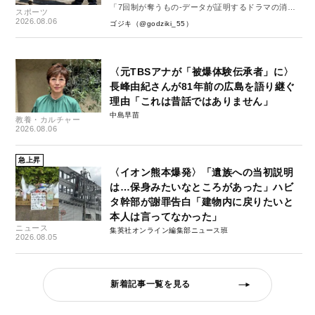
「7回制が奪うもの-データが証明するドラマの消
スポーツ
失-」
2026.08.06
ゴジキ（@godziki_55）
〈元TBSアナが「被爆体験伝承者」に〉
長峰由紀さんが81年前の広島を語り継ぐ
理由「これは昔話ではありません」
中島早苗
教養・カルチャー
2026.08.06
急上昇
〈イオン熊本爆発〉「遺族への当初説明
は…保身みたいなところがあった」ハビ
タ幹部が謝罪告白「建物内に戻りたいと
本人は言ってなかった」
ニュース
集英社オンライン編集部ニュース班
2026.08.05
新着記事一覧を見る