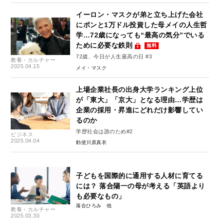
イーロン・マスクが弟と立ち上げた会社
にポンと1万ドル投資した母メイの人生哲
学…72歳になっても“最高の気分”でいる
ために必要な鉄則
無料
72歳、今日が人生最高の日 #3
教養・カルチャー
2025.04.15
メイ・マスク
上場企業社長の出身大学ランキング上位
が「東大」「京大」となる理由…学歴は
企業の採用・昇進にどれだけ影響してい
るのか
学歴社会は誰のため#2
ビジネス
2025.04.04
勅使川原真衣
子どもを国際的に通用する人材に育てる
には？ 落合陽一の母が考える「英語より
も必要なもの」
落合ひろみ
教養・カルチャー
2025.03.30