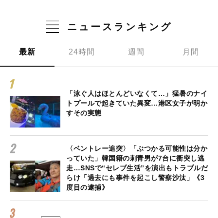
ニュースランキング
最新
24時間
週間
月間
「泳ぐ人はほとんどいなくて…」猛暑のナイ
トプールで起きていた異変…港区女子が明か
すその実態
〈ベントレー追突〉「ぶつかる可能性は分か
っていた」韓国籍の刺青男が7台に衝突し逃
走…SNSで“セレブ生活”を演出もトラブルだ
らけ「過去にも事件を起こし警察沙汰」《3
度目の逮捕》