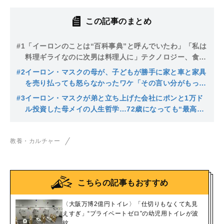
この記事のまとめ
#1
「イーロンのことは“百科事典”と呼んでいたわ」「私は
料理ギライなのに次男は料理人に」テクノロジー、食、
映画…３人の子をそれぞれの興味の世界で活躍するよう
#2
イーロン・マスクの母が、子どもが勝手に家と車と家具
導いたマスク家の母
を売り払っても怒らなかったワケ「その言い分がもっと
もなら受け入れるしかない」
#3
イーロン・マスクが弟と立ち上げた会社にポンと1万ド
ル投資した母メイの人生哲学…72歳になっても“最高の
気分”でいるために必要な鉄則
教養・カルチャー
こちらの記事もおすすめ
〈大阪万博2億円トイレ〉「仕切りもなくて丸見
えすぎ」“プライベートゼロ”の幼児用トイレが波
紋…