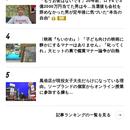
「もうお金はないです」20年前、ロト6で３
億2000万円当てた男は今…当選後も会社を
辞めなかった男が定年後に気づいた“本当の
自由”
有料
〈映画『ちいかわ』〉「子ども向けの映画に
静かにするマナーはありません」「叱ってく
れ」大ヒットの裏で鑑賞マナー論争が白熱
風俗店が現役女子大生だらけになっている理
由。ソープランドの個室からオンライン授業
に参加する嬢も…
記事ランキングの一覧を見る