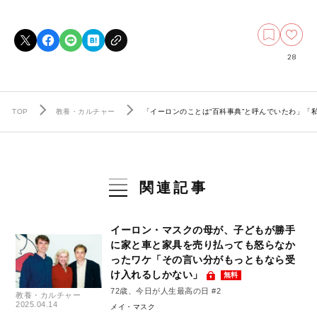
28
TOP
教養・カルチャー
「イーロンのことは“百科事典”と呼んでいたわ」
関連記事
イーロン・マスクの母が、子どもが勝手
に家と車と家具を売り払っても怒らなか
ったワケ「その言い分がもっともなら受
け入れるしかない」
無料
72歳、今日が人生最高の日 #2
教養・カルチャー
2025.04.14
メイ・マスク