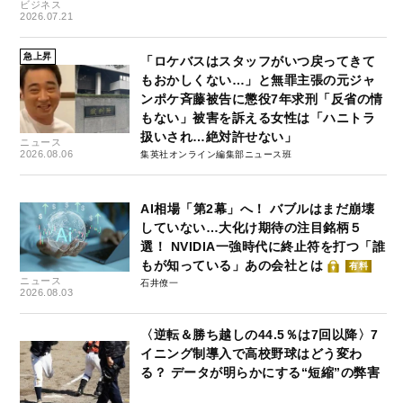
ビジネス
2026.07.21
急上昇
「ロケバスはスタッフがいつ戻ってきて
もおかしくない…」と無罪主張の元ジャ
ンポケ斉藤被告に懲役7年求刑「反省の情
もない」被害を訴える女性は「ハニトラ
扱いされ…絶対許せない」
ニュース
2026.08.06
集英社オンライン編集部ニュース班
AI相場「第2幕」へ！ バブルはまだ崩壊
していない…大化け期待の注目銘柄５
選！ NVIDIA一強時代に終止符を打つ「誰
もが知っている」あの会社とは
有料
ニュース
石井僚一
2026.08.03
〈逆転＆勝ち越しの44.5％は7回以降〉7
イニング制導入で高校野球はどう変わ
る？ データが明らかにする“短縮”の弊害