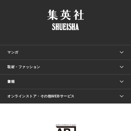
マンガ
取材・ファッション
少年マンガ
週刊少年ジャンプ
書籍
ファッション・美容
青年マンガ
ジャンプSQ.
Seventeen
週刊ヤングジャンプ
オンラインストア・その他WEBサービス
文芸・文庫・総合
芸能・情報・スポーツ
少女マンガ
Vジャンプ
non-no Web
ヤングジャンプ定期購読デジタル
すばる
Myojo
オンラインストア
りぼん
学芸・ノンフィクション・新書
最強ジャンプ
女性マンガ
@BAILA
ヤンジャン＋
小説すばる
週プレNEWS
マーガレット
集英社OTOコンテンツ
集英社 学芸編集部
少年ジャンプ＋
その他WEBサービス
クッキー
ライトノベル・ノベライズ
MAQUIA ONLINE
となりのヤングジャンプ