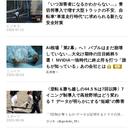
「いつ加害者になるかわからない…」青
切符導入で増す大型トラックの不安、自
転車“車道走行時代”に求められる新たな
安全対策
ビジネス
2026.07.21
AI相場「第2幕」へ！ バブルはまだ崩壊
していない…大化け期待の注目銘柄５
選！ NVIDIA一強時代に終止符を打つ「誰
もが知っている」あの会社とは
有料
ニュース
石井僚一
2026.08.03
〈逆転＆勝ち越しの44.5％は7回以降〉7
イニング制導入で高校野球はどう変わ
る？ データが明らかにする“短縮”の弊害
「7回制が奪うもの-データが証明するドラマの消
スポーツ
失-」
2026.08.06
ゴジキ（@godziki_55）