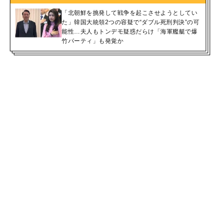
「北朝鮮を挑発して戦争を起こさせようとしてい
た」韓国大統領2つの容疑で“ダブル死刑判決”の可
能性…夫人もトンデモ疑惑だらけ「海軍艦艇で爆
竹パーティ」も発覚か