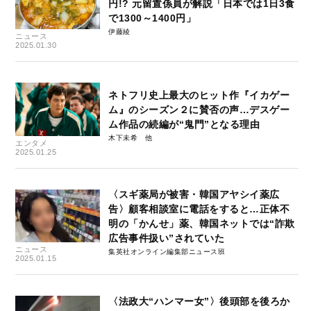
円!? 元留置係員が解説「日本では1日3食
で1300～1400円」
伊藤綾
ニュース
2025.01.30
ネトフリ史上最大のヒット作『イカゲー
ム』のシーズン２に賛否の声…デスゲー
ム作品の続編が“鬼門”となる理由
木下未希
エンタメ
2025.01.25
〈スギ薬局が被害・韓国アヤシイ薬広
告〉顧客相談室に電話をすると…正体不
明の「かんせ」薬、韓国ネットでは“詐欺
広告事件扱い”されていた
ニュース
集英社オンライン編集部ニュース班
2025.01.15
〈法政大“ハンマー女”〉後頭部を後ろか