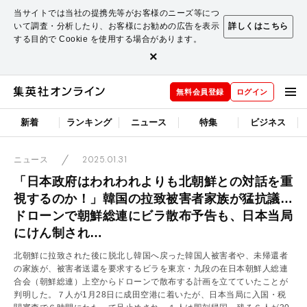
当サイトでは当社の提携先等がお客様のニーズ等につ
いて調査・分析したり、お客様にお勧めの広告を表示
詳しくはこちら
する目的で Cookie を使用する場合があります。
×
無料会員登録
ログイン
新着
ランキング
ニュース
特集
ビジネス
2025.01.31
ニュース
「日本政府はわれわれよりも北朝鮮との対話を重
視するのか！」韓国の拉致被害者家族が猛抗議…
ドローンで朝鮮総連にビラ散布予告も、日本当局
にけん制され…
北朝鮮に拉致された後に脱北し韓国へ戻った韓国人被害者や、未帰還者
の家族が、被害者送還を要求するビラを東京・九段の在日本朝鮮人総連
合会（朝鮮総連）上空からドローンで散布する計画を立てていたことが
判明した。７人が1月28日に成田空港に着いたが、日本当局に入国・税