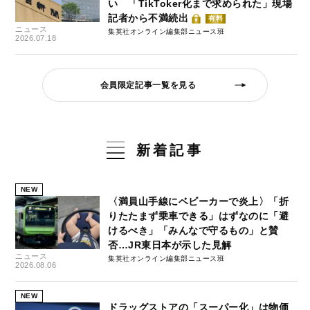
い 「TikToker化まで求められた」現場
記者から不満続出
有料
ニュース
集英社オンライン編集部ニュース班
2026.07.18
会員限定記事一覧を見る
新着記事
NEW
〈満員山手線にベビーカーで炎上〉「折
りたたまず乗車できる」はずなのに「避
けるべき」「みんなで守るもの」と賛
否…JR東日本が示した見解
ニュース
集英社オンライン編集部ニュース班
2026.08.06
NEW
ドラッグストアの「スーパー化」は物価