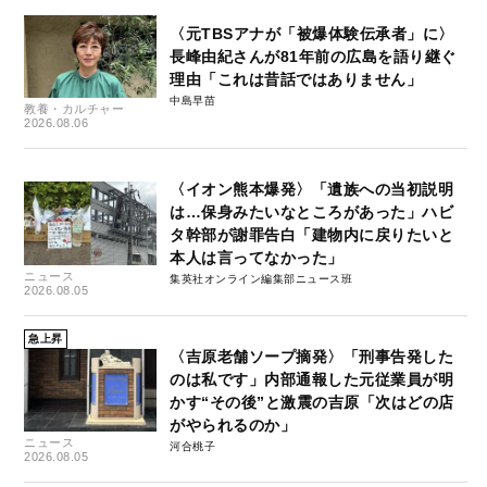
〈元TBSアナが「被爆体験伝承者」に〉
長峰由紀さんが81年前の広島を語り継ぐ
理由「これは昔話ではありません」
中島早苗
教養・カルチャー
2026.08.06
〈イオン熊本爆発〉「遺族への当初説明
は…保身みたいなところがあった」ハビ
タ幹部が謝罪告白「建物内に戻りたいと
本人は言ってなかった」
ニュース
集英社オンライン編集部ニュース班
2026.08.05
急上昇
〈吉原老舗ソープ摘発〉「刑事告発した
のは私です」内部通報した元従業員が明
かす“その後”と激震の吉原「次はどの店
がやられるのか」
ニュース
河合桃子
2026.08.05