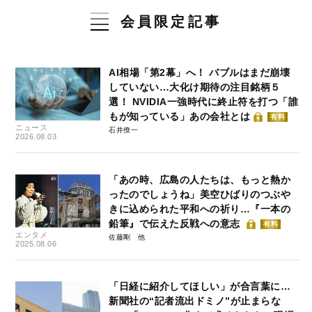
会員限定記事
AI相場「第2幕」へ！ バブルはまだ崩壊
していない…大化け期待の注目銘柄５
選！ NVIDIA一強時代に終止符を打つ「誰
もが知っている」あの会社とは
有料
ニュース
石井僚一
2026.08.03
「あの時、広島の人たちは、もっと熱か
ったのでしょうね」美空ひばりのつぶや
きに込められた平和への祈り…『一本の
鉛筆』で伝えた反戦への意志
有料
エンタメ
佐藤剛
2025.08.06
「日経に紹介してほしい」が合言葉に…
新聞社の“記者流出ドミノ”が止まらな