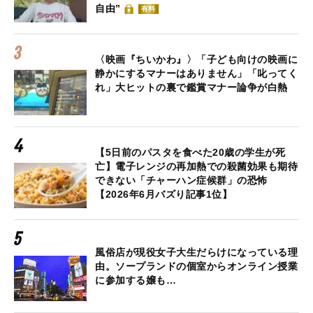
自由”
有料
〈映画『ちいかわ』〉「子ども向けの映画に
静かにするマナーはありません」「叱ってく
れ」大ヒットの裏で鑑賞マナー論争が白熱
【5日前のパスタを食べた20歳の学生が死
亡】電子レンジの再加熱での殺菌効果も期待
できない「チャーハン症候群」の恐怖
【2026年6月バズり記事1位】
風俗店が現役女子大生だらけになっている理
由。ソープランドの個室からオンライン授業
に参加する嬢も…