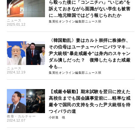
ら殴った後に「コンニチハ」“いじめ”を
訴えておきながら面識がない学生も被害
に…地元韓国ではどう報じられたか
ニュース
集英社オンライン編集部ニュース班
2025.01.12
〈韓国動乱〉妻はカルト崇拝に株操作、
その伯母はユーチューバーにバラマキ…
尹大統領“暴走戒厳令”は身内のスキャン
ダル潰しだった？ 復帰したらまた戒厳
令も…
ニュース
2024.12.19
集英社オンライン編集部ニュース班
【戒厳令騒動】期末試験を翌日に控えた
高校生までも国会議事堂前に…軽率な戒
厳令で国民の支持を失った尹大統領を待
つイバラの道
教養・カルチャー
小針進
2024.12.07