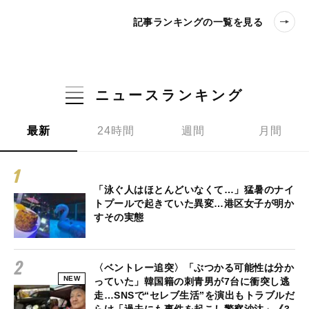
記事ランキングの一覧を見る
ニュースランキング
最新
24時間
週間
月間
「泳ぐ人はほとんどいなくて…」猛暑のナイ
トプールで起きていた異変…港区女子が明か
すその実態
〈ベントレー追突〉「ぶつかる可能性は分か
NEW
っていた」韓国籍の刺青男が7台に衝突し逃
走…SNSで“セレブ生活”を演出もトラブルだ