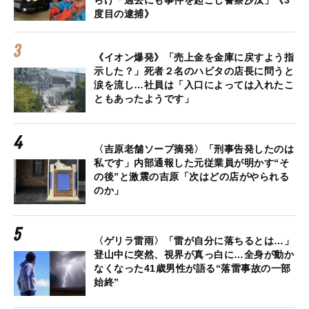
らけ「過去にも事件を起こし警察沙汰」《3
度目の逮捕》
《イオン爆発》「売上金を金庫に戻すよう指
示した？」死者２名のハビタの店長に問うと
涙を流し…社員は「入口によっては入れたこ
ともあったようです」
〈吉原老舗ソープ摘発〉「刑事告発したのは
私です」内部通報した元従業員が明かす“そ
の後”と激震の吉原「次はどの店がやられる
のか」
〈ゲリラ雷雨〉「雷が自分に落ちるとは…」
登山中に突然、視界が真っ白に…全身が動か
なくなった41歳男性が語る“落雷事故の一部
始終”