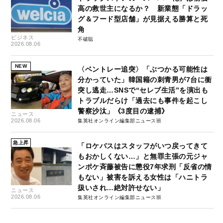
高の救世主になるか？ 新業態「ドラッ
グ＆フード型店舗」が見据える勝算と死
角
ビジネス
不破聡
2026.08.06
NEW
〈ベントレー追突〉「ぶつかる可能性は
分かっていた」韓国籍の刺青男が7台に衝
突し逃走…SNSで“セレブ生活”を演出も
トラブルだらけ「過去にも事件を起こし
警察沙汰」《3度目の逮捕》
ニュース
2026.08.06
集英社オンライン編集部ニュース班
急上昇
「ロケバスはスタッフがいつ戻ってきて
もおかしくない…」と無罪主張の元ジャ
ンポケ斉藤被告に懲役7年求刑「反省の情
もない」被害を訴える女性は「ハニトラ
扱いされ…絶対許せない」
ニュース
2026.08.06
集英社オンライン編集部ニュース班