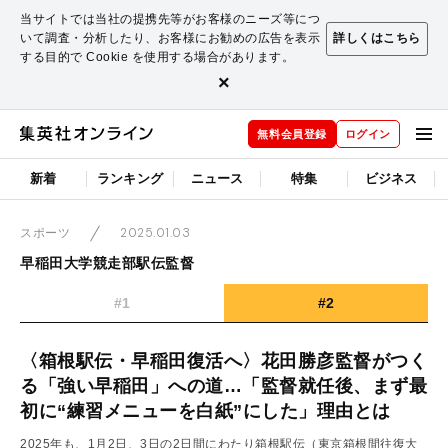
当サイトでは当社の提携先等がお客様のニーズ等につ
いて調査・分析したり、お客様にお勧めの広告を表示
詳しくはこちら
する目的で Cookie を使用する場合があります。
×
無料会員登録
ログイン
新着
ランキング
ニュース
特集
ビジネス
2025.01.03
スポーツ
早稲田大学競走部駅伝監督
#1
#2
〈箱根駅伝・早稲田復活へ〉花田勝彦監督がつく
る「強い早稲田」への道…「監督就任後、まず最
初に“練習メニューを白紙”にした」理由とは
2025年も、1月2日、3日の2日間にわたり箱根駅伝（東京箱根間往復大