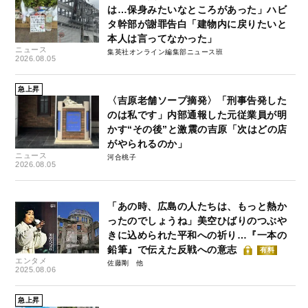
は…保身みたいなところがあった」ハビ
タ幹部が謝罪告白「建物内に戻りたいと
本人は言ってなかった」
ニュース
集英社オンライン編集部ニュース班
2026.08.05
急上昇
〈吉原老舗ソープ摘発〉「刑事告発した
のは私です」内部通報した元従業員が明
かす“その後”と激震の吉原「次はどの店
がやられるのか」
ニュース
河合桃子
2026.08.05
「あの時、広島の人たちは、もっと熱か
ったのでしょうね」美空ひばりのつぶや
きに込められた平和への祈り…『一本の
鉛筆』で伝えた反戦への意志
有料
エンタメ
佐藤剛
2025.08.06
急上昇