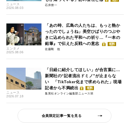
ニュース
石井僚一
2026.08.03
「あの時、広島の人たちは、もっと熱か
ったのでしょうね」美空ひばりのつぶや
きに込められた平和への祈り…『一本の
鉛筆』で伝えた反戦への意志
有料
エンタメ
佐藤剛
2025.08.06
「日経に紹介してほしい」が合言葉に…
新聞社の“記者流出ドミノ”が止まらな
い 「TikToker化まで求められた」現場
記者から不満続出
有料
ニュース
集英社オンライン編集部ニュース班
2026.07.18
会員限定記事一覧を見る