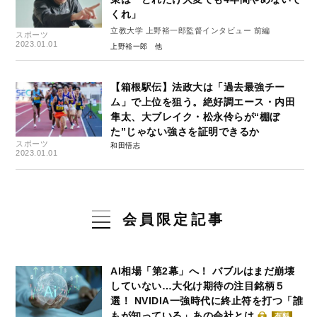
くれ」
立教大学 上野裕一郎監督インタビュー 前編
スポーツ
2023.01.01
上野裕一郎
【箱根駅伝】法政大は「過去最強チー
ム」で上位を狙う。絶好調エース・内田
隼太、大ブレイク・松永伶らが“棚ぼ
た”じゃない強さを証明できるか
スポーツ
和田悟志
2023.01.01
会員限定記事
AI相場「第2幕」へ！ バブルはまだ崩壊
していない…大化け期待の注目銘柄５
選！ NVIDIA一強時代に終止符を打つ「誰
もが知っている」あの会社とは
有料