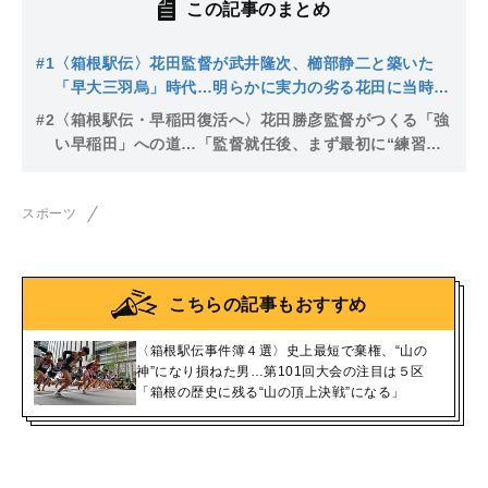
この記事のまとめ
#1
〈箱根駅伝〉花田監督が武井隆次、櫛部静二と築いた
「早大三羽烏」時代…明らかに実力の劣る花田に当時の
瀬古利彦監督がかけたやさしい言葉
#2
〈箱根駅伝・早稲田復活へ〉花田勝彦監督がつくる「強
い早稲田」への道…「監督就任後、まず最初に“練習メ
ニューを白紙”にした」理由とは
スポーツ
こちらの記事もおすすめ
〈箱根駅伝事件簿４選〉史上最短で棄権、“山の
神”になり損ねた男…第101回大会の注目は５区
「箱根の歴史に残る“山の頂上決戦”になる」