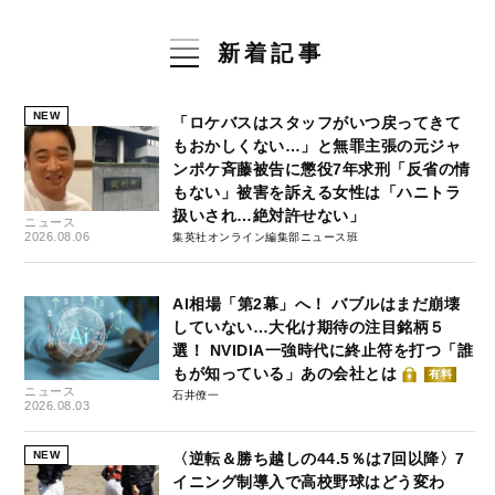
新着記事
NEW
「ロケバスはスタッフがいつ戻ってきて
もおかしくない…」と無罪主張の元ジャ
ンポケ斉藤被告に懲役7年求刑「反省の情
もない」被害を訴える女性は「ハニトラ
扱いされ…絶対許せない」
ニュース
2026.08.06
集英社オンライン編集部ニュース班
AI相場「第2幕」へ！ バブルはまだ崩壊
していない…大化け期待の注目銘柄５
選！ NVIDIA一強時代に終止符を打つ「誰
もが知っている」あの会社とは
有料
ニュース
石井僚一
2026.08.03
NEW
〈逆転＆勝ち越しの44.5％は7回以降〉7
イニング制導入で高校野球はどう変わ