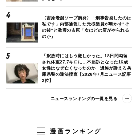
〈吉原老舗ソープ摘発〉「刑事告発したのは
私です」内部通報した元従業員が明かす“そ
の後”と激震の吉原「次はどの店がやられる
のか」
「釈放時にはもう厳しかった」18日間勾留
され体重27.7キロに…不起訴となった16歳
女性はなぜ亡くなったのか 遺族が訴える兵
庫県警の違法捜査【2026年7月ニュース記事
2位】
ニュースランキングの一覧を見る
漫画ランキング