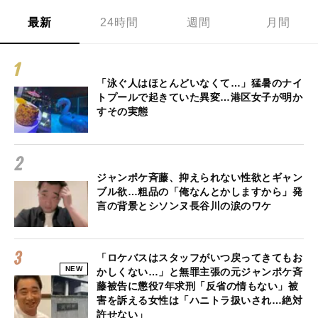
最新
24時間
週間
月間
「泳ぐ人はほとんどいなくて…」猛暑のナイ
トプールで起きていた異変…港区女子が明か
すその実態
ジャンポケ斉藤、抑えられない性欲とギャン
ブル欲…粗品の「俺なんとかしますから」発
言の背景とシソンヌ長谷川の涙のワケ
「ロケバスはスタッフがいつ戻ってきてもお
NEW
かしくない…」と無罪主張の元ジャンポケ斉
藤被告に懲役7年求刑「反省の情もない」被
害を訴える女性は「ハニトラ扱いされ…絶対
許せない」