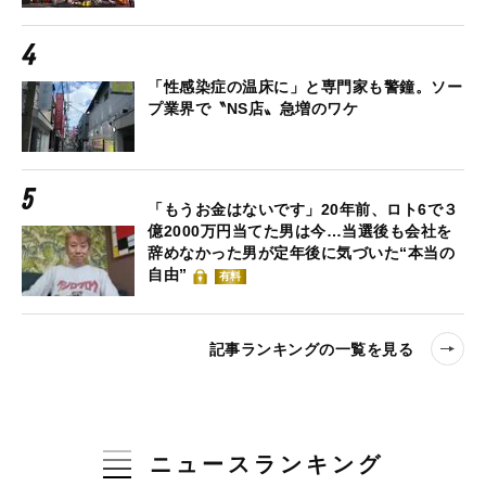
「性感染症の温床に」と専門家も警鐘。ソー
プ業界で〝NS店〟急増のワケ
「もうお金はないです」20年前、ロト6で３
億2000万円当てた男は今…当選後も会社を
辞めなかった男が定年後に気づいた“本当の
自由”
有料
記事ランキングの一覧を見る
ニュースランキング