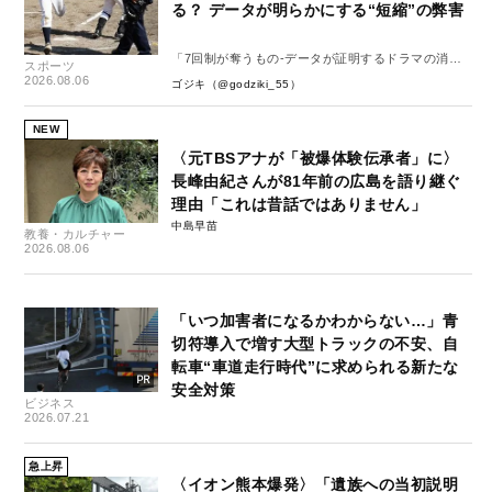
る？ データが明らかにする“短縮”の弊害
「7回制が奪うもの-データが証明するドラマの消
スポーツ
失-」
2026.08.06
ゴジキ（@godziki_55）
NEW
〈元TBSアナが「被爆体験伝承者」に〉
長峰由紀さんが81年前の広島を語り継ぐ
理由「これは昔話ではありません」
中島早苗
教養・カルチャー
2026.08.06
「いつ加害者になるかわからない…」青
切符導入で増す大型トラックの不安、自
転車“車道走行時代”に求められる新たな
安全対策
ビジネス
2026.07.21
急上昇
〈イオン熊本爆発〉「遺族への当初説明