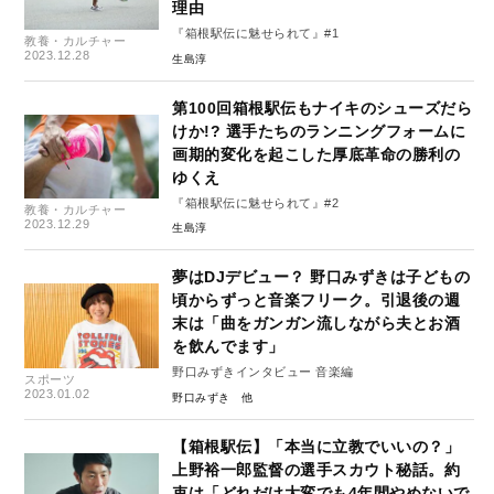
理由
『箱根駅伝に魅せられて』#1
教養・カルチャー
2023.12.28
生島淳
第100回箱根駅伝もナイキのシューズだら
けか!? 選手たちのランニングフォームに
画期的変化を起こした厚底革命の勝利の
ゆくえ
『箱根駅伝に魅せられて』#2
教養・カルチャー
2023.12.29
生島淳
夢はDJデビュー？ 野口みずきは子どもの
頃からずっと音楽フリーク。引退後の週
末は「曲をガンガン流しながら夫とお酒
を飲んでます」
野口みずきインタビュー 音楽編
スポーツ
2023.01.02
野口みずき
【箱根駅伝】「本当に立教でいいの？」
上野裕一郎監督の選手スカウト秘話。約
束は「どれだけ大変でも4年間やめないで