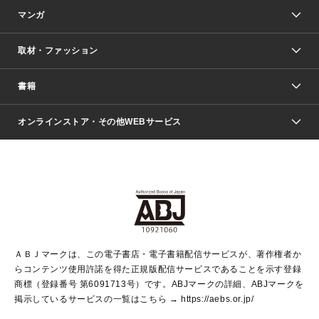
マンガ
取材・ファッション
少年マンガ
週刊少年ジャンプ
書籍
ファッション・美容
青年マンガ
ジャンプSQ.
Seventeen
週刊ヤングジャンプ
オンラインストア・その他WEBサービス
文芸・文庫・総合
芸能・情報・スポーツ
少女マンガ
Vジャンプ
non-no Web
ヤングジャンプ定期購読デジタル
すばる
Myojo
オンラインストア
りぼん
学芸・ノンフィクション・新書
最強ジャンプ
女性マンガ
@BAILA
ヤンジャン＋
小説すばる
週プレNEWS
マーガレット
集英社OTOコンテンツ
集英社 学芸編集部
少年ジャンプ＋
その他WEBサービス
クッキー
ライトノベル・ノベライズ
MAQUIA ONLINE
となりのヤングジャンプ
集英社 文芸ステーション
週プレ グラジャパ！
別冊マーガレット
SHUEISHA MANGA-ART HERITAGE
集英社 ビジネス書
ゼブラック
ココハナ
SHUEISHA ADNAVI
SPUR.JP
集英社Webマガジン Cobalt
グランドジャンプ
web 集英社文庫
キッズ
web Sportiva
マンガMee
ジャンプキャラクターズストア
集英社新書
ジャンプルーキー！
月刊オフィスユー
ＡＢＪマークは、この電子書店・電子書籍配信サービスが、著作権者か
EDITOR'S LAB
LEE
集英社オレンジ文庫
ウルトラジャンプ
青春と読書
パラスポ＋！
らコンテンツ使用許諾を得た正規版配信サービスであることを示す登録
集英社みらい文庫
リマコミ＋
HAPPY PLUS STORE
集英社新書プラス
ジャンプTOON
商標（登録番号 第6091713号）です。ABJマークの詳細、ABJマークを
Marisol
シフォン文庫
アジア人物史
S-KIDS.LAND
マンガMeets
掲示しているサービスの一覧はこちら →
https://aebs.or.jp/
shueisha vox
よみタイ
S-MANGA
Web éclat
ダッシュエックス文庫