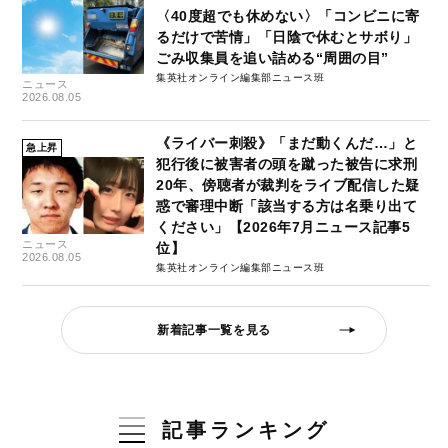
〈40度超でも休めない〉「コンビニに寄
るだけで苦情」「日陰で休むとサボり」
ごみ収集員を追い詰める“周囲の目”
集英社オンライン編集部ニュース班
ニュース
2026.08.05
《ライバー刺殺》「まだ動くんだ…」と
急上昇
犯行後に被害者の頭を蹴った被告に求刑
20年、傍聴者が裁判をライブ配信した疑
惑で審理中断「該当する方は名乗り出て
ください」【2026年7月ニュース記事5
ニュース
位】
2026.08.05
集英社オンライン編集部ニュース班
新着記事一覧を見る
記事ランキング