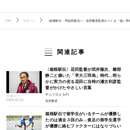
TOP
スポーツ
〈箱根駅伝・早稲田復活へ〉花田勝彦監督がつくる「強い早稲
関連記事
〈箱根駅伝〉花田監督が武井隆次、櫛部
静二と築いた「早大三羽烏」時代…明ら
かに実力の劣る花田に当時の瀬古利彦監
督がかけたやさしい言葉
学んで伝える#1
スポーツ
2025.01.02
花田勝彦
箱根駅伝で留学生がいるチームが優勝し
たのは過去３回のみ…俊足の留学生選手
が優勝に絡むファクターにはなりづらい