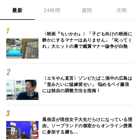
最新
24時間
週間
月間
〈映画『ちいかわ』〉「子ども向けの映画に
静かにするマナーはありません」「叱ってく
れ」大ヒットの裏で鑑賞マナー論争が白熱
〈エモやん直言〉ゾンビたばこ渦中の広島は
「昔みたいに猛練習せい」 悩めるベイ藤浪
には独自の調整方法を指南！
風俗店が現役女子大生だらけになっている理
由。ソープランドの個室からオンライン授業
に参加する嬢も…