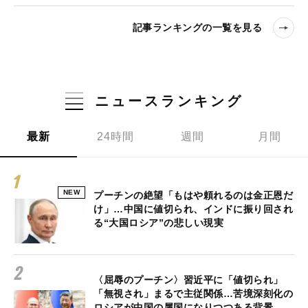
記事ランキングの一覧を見る
ニュースランキング
最新
24時間
週間
月間
NEW
プーチンの絶望「もはや頼れるのは金正恩だ
け」…中国に値切られ、インドに振り回され
る“大国ロシア”の悲しい現実
〈屈辱のプーチン〉習近平に「値切られ」
「無視され」まるで主従関係…苦境深刻化の
ロシアが中国の属国になりつつある背景