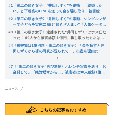
#1
「第二の頂き女子」“井田しずく”を逮捕！「結婚した
い」と下着姿のLINEを送って金を騙し取り…被害総額
は数千万円超え
#2
〈第二の頂き女子〉“井田しずく”の素顔…シングルマザ
ーで子どもを実家に預け“頂きざんまい”「人気ケータイ
小説は私が書いた」幼少期から虚言＆トラブル
#3
〈第二の頂き女子〉逮捕された“井田しずく”はホス狂だ
った！ 90人から被害総額１億円、騙し取ったカネは泡
に…
#4
〈被害額は1億円超・第二の頂き女子〉「金を貸すと井
田しずくから裸の写真が送られて…」出産を理由に“お
ねだり”、泣き寝入りの被害者多数
#7
〈“第二の頂き女子”再び逮捕〉ハレンチ写真を送り「お
金貸して」「絶対返すから…」被害者は90人総額1億円
超「騙されてると思っていたけど…」まだまだ増える？
ニュース
こちらの記事もおすすめ