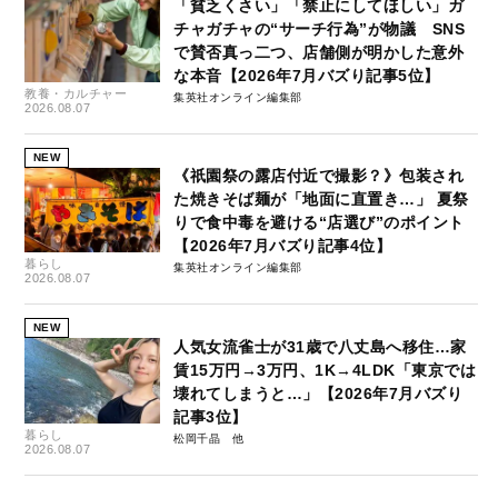
「貧乏くさい」「禁止にしてほしい」ガ
チャガチャの“サーチ行為”が物議 SNS
で賛否真っ二つ、店舗側が明かした意外
な本音【2026年7月バズり記事5位】
教養・カルチャー
集英社オンライン編集部
2026.08.07
NEW
《祇園祭の露店付近で撮影？》包装され
た焼きそば麺が「地面に直置き…」 夏祭
りで食中毒を避ける“店選び”のポイント
【2026年7月バズり記事4位】
暮らし
集英社オンライン編集部
2026.08.07
NEW
人気女流雀士が31歳で八丈島へ移住…家
賃15万円→3万円、1K→4LDK「東京では
壊れてしまうと…」【2026年7月バズり
記事3位】
暮らし
松岡千晶
2026.08.07