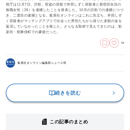
視庁は11月7日、詐欺、窃盗の容疑で井田しずく容疑者と新宿区在住の
無職女性（28）を逮捕したことを発表した。10月の詐欺での逮捕につづ
き、二度目の逮捕となる。
集英社オンラインはこれに先立ち、井田しず
く容疑者がマッチングアプリで出会った男性たちから借りた多額の金を
返済していなかったことを報じた。さらなる
取材で見えてきたのは、歓
楽街・歌舞伎町での豪遊だった。
18
集英社オンライン編集部ニュース班
続きを読む
この記事のまとめ