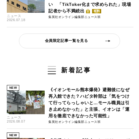
い 「TikToker化まで求められた」現場
記者から不満続出
有料
ニュース
集英社オンライン編集部ニュース班
2026.07.18
会員限定記事一覧を見る
新着記事
NEW
《イオンモール熊本爆発》避難後になぜ
再入館できた？ハビタ幹部は「気をつけ
て行ってらっしゃいと…モール職員は引
き止めなかった」と主張、イオンは「運
用を徹底できなかった可能性」
ニュース
2026.08.07
集英社オンライン編集部ニュース班
NEW