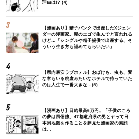
理由は!? (4)
【漫画あり】精子バンクで出産したXジェン
ダーの漫画家。親のエゴで生んでと言われる
けど…「シングルや精子提供で出産する、そ
ういう生き方も認めてもらいたい」
【県内最安ラブホテル】おばけも、虫も、変
な客もいる廃虚みたいなホテルで待っていた
のは人生で一番大きな…(5)
【漫画あり】日給最高6万円。「子供のころ
の夢は風俗嬢」47都道府県の男とヤって日
本男地図を作ることを夢見た漫画家の素顔
は…