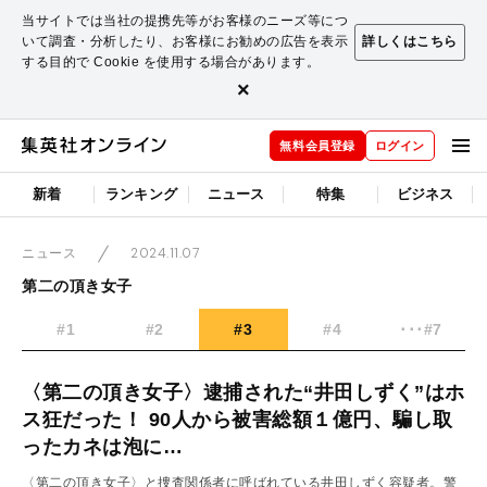
当サイトでは当社の提携先等がお客様のニーズ等につ
いて調査・分析したり、お客様にお勧めの広告を表示
詳しくはこちら
する目的で Cookie を使用する場合があります。
×
無料会員登録
ログイン
新着
ランキング
ニュース
特集
ビジネス
2024.11.07
ニュース
第二の頂き女子
#1
#2
#3
#4
･･･#7
〈第二の頂き女子〉逮捕された“井田しずく”はホ
ス狂だった！ 90人から被害総額１億円、騙し取
ったカネは泡に…
〈第二の頂き女子〉と捜査関係者に呼ばれている井田しずく容疑者。警