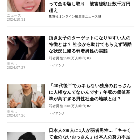
って金を騙し取り…被害総額は数千万円
超え
ニュース
集英社オンライン編集部ニュース班
2024.10.31
頂き女子のターゲットになりやすい人の
特徴とは？ 社会から助けてもらえず過酷
な状況に陥る弱者男性の実態
弱者男性1500万人時代 #3
暮らし
トイアンナ
2024.07.27
「40代後半でカネもない独身のおっさん
に人権なんてないんです」年収の価値基
準が高すぎる男性社会の地獄とは？
弱者男性1500万人時代 #2
暮らし
トイアンナ
2024.07.26
日本人の8人に1人が弱者男性…「キモく
て金のないおっさん」は本人の努力不足