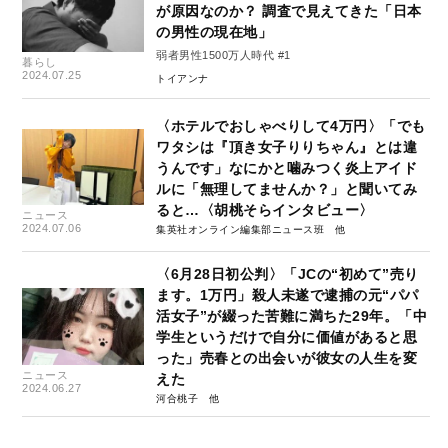
が原因なのか？ 調査で見えてきた「日本
の男性の現在地」
弱者男性1500万人時代 #1
暮らし
2024.07.25
トイアンナ
〈ホテルでおしゃべりして4万円〉「でも
ワタシは『頂き女子りりちゃん』とは違
うんです」なにかと噛みつく炎上アイド
ルに「無理してませんか？」と聞いてみ
ると…〈胡桃そらインタビュー〉
ニュース
2024.07.06
集英社オンライン編集部ニュース班
〈6月28日初公判〉「JCの“初めて”売り
ます。1万円」殺人未遂で逮捕の元“パパ
活女子”が綴った苦難に満ちた29年。「中
学生というだけで自分に価値があると思
った」売春との出会いが彼女の人生を変
ニュース
えた
2024.06.27
河合桃子