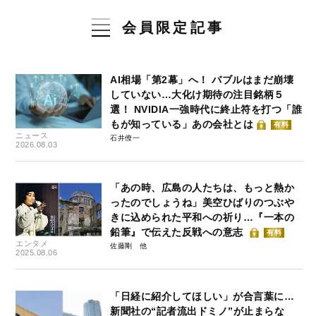
会員限定記事
AI相場「第2幕」へ！ バブルはまだ崩壊
していない…大化け期待の注目銘柄５
選！ NVIDIA一強時代に終止符を打つ「誰
もが知っている」あの会社とは
有料
ニュース
石井僚一
2026.08.03
「あの時、広島の人たちは、もっと熱か
ったのでしょうね」美空ひばりのつぶや
きに込められた平和への祈り…『一本の
鉛筆』で伝えた反戦への意志
有料
エンタメ
佐藤剛
2025.08.06
「日経に紹介してほしい」が合言葉に…
新聞社の“記者流出ドミノ”が止まらな