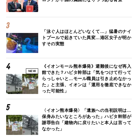
「泳ぐ人はほとんどいなくて…」猛暑のナイ
トプールで起きていた異変…港区女子が明か
すその実態
《イオンモール熊本爆発》避難後になぜ再入
NEW
館できた？ハビタ幹部は「気をつけて行って
らっしゃいと…モール職員は引き止めなかっ
た」と主張、イオンは「運用を徹底できなか
った可能性」
〈イオン熊本爆発〉「遺族への当初説明は…
保身みたいなところがあった」ハビタ幹部が
謝罪告白「建物内に戻りたいと本人は言って
なかった」