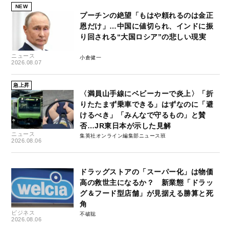
NEW
プーチンの絶望「もはや頼れるのは金正
恩だけ」…中国に値切られ、インドに振
り回される“大国ロシア”の悲しい現実
ニュース
小倉健一
2026.08.07
急上昇
〈満員山手線にベビーカーで炎上〉「折
りたたまず乗車できる」はずなのに「避
けるべき」「みんなで守るもの」と賛
否…JR東日本が示した見解
ニュース
集英社オンライン編集部ニュース班
2026.08.06
ドラッグストアの「スーパー化」は物価
高の救世主になるか？ 新業態「ドラッ
グ＆フード型店舗」が見据える勝算と死
角
ビジネス
不破聡
2026.08.06