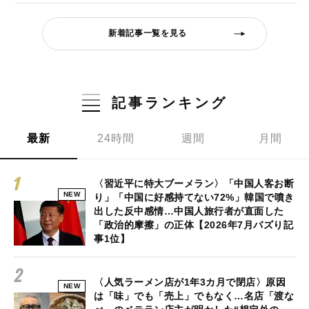
新着記事一覧を見る
記事ランキング
最新
24時間
週間
月間
〈習近平に特大ブーメラン〉「中国人客お断
NEW
り」「中国に好感持てない72%」韓国で噴き
出した反中感情…中国人旅行者が直面した
「政治的摩擦」の正体【2026年7月バズり記
事1位】
〈人気ラーメン店が1年3カ月で閉店〉原因
NEW
は「味」でも「売上」でもなく…名店「渡な