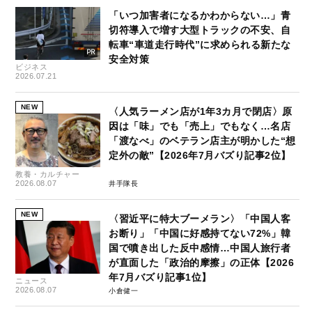
「いつ加害者になるかわからない…」青
切符導入で増す大型トラックの不安、自
転車“車道走行時代”に求められる新たな
安全対策
ビジネス
2026.07.21
NEW
〈人気ラーメン店が1年3カ月で閉店〉原
因は「味」でも「売上」でもなく…名店
「渡なべ」のベテラン店主が明かした“想
定外の敵”【2026年7月バズり記事2位】
教養・カルチャー
2026.08.07
井手隊長
NEW
〈習近平に特大ブーメラン〉「中国人客
お断り」「中国に好感持てない72%」韓
国で噴き出した反中感情…中国人旅行者
が直面した「政治的摩擦」の正体【2026
年7月バズり記事1位】
ニュース
2026.08.07
小倉健一