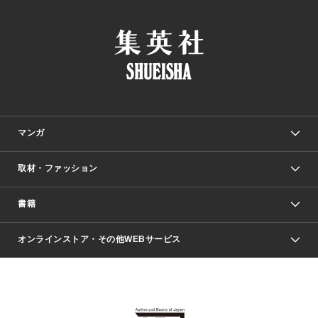
マンガ
取材・ファッション
少年マンガ
週刊少年ジャンプ
書籍
ファッション・美容
青年マンガ
ジャンプSQ.
Seventeen
週刊ヤングジャンプ
オンラインストア・その他WEBサービス
文芸・文庫・総合
芸能・情報・スポーツ
少女マンガ
Vジャンプ
non-no Web
ヤングジャンプ定期購読デジタル
すばる
Myojo
オンラインストア
りぼん
学芸・ノンフィクション・新書
最強ジャンプ
女性マンガ
@BAILA
ヤンジャン＋
小説すばる
週プレNEWS
マーガレット
集英社OTOコンテンツ
集英社 学芸編集部
少年ジャンプ＋
その他WEBサービス
クッキー
ライトノベル・ノベライズ