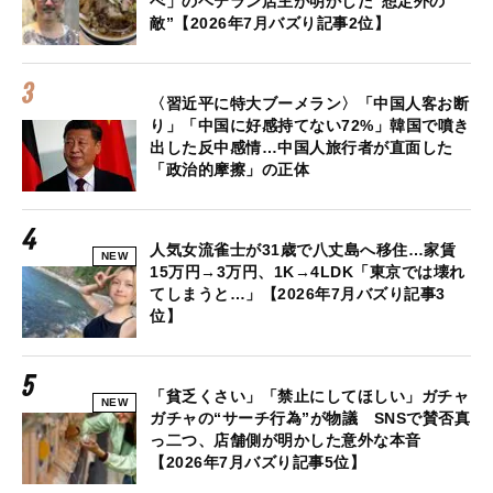
べ」のベテラン店主が明かした“想定外の
敵”【2026年7月バズり記事2位】
〈習近平に特大ブーメラン〉「中国人客お断
り」「中国に好感持てない72%」韓国で噴き
出した反中感情…中国人旅行者が直面した
「政治的摩擦」の正体
人気女流雀士が31歳で八丈島へ移住…家賃
NEW
15万円→3万円、1K→4LDK「東京では壊れ
てしまうと…」【2026年7月バズり記事3
位】
「貧乏くさい」「禁止にしてほしい」ガチャ
NEW
ガチャの“サーチ行為”が物議 SNSで賛否真
っ二つ、店舗側が明かした意外な本音
【2026年7月バズり記事5位】